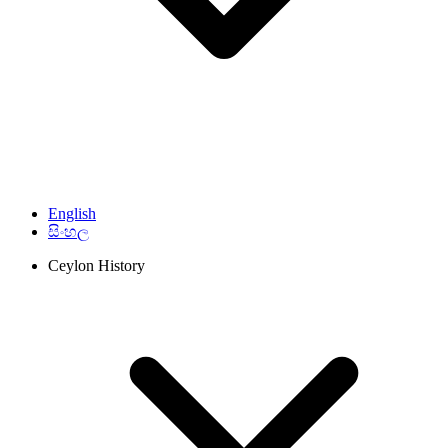
English
සිංහල
Ceylon History