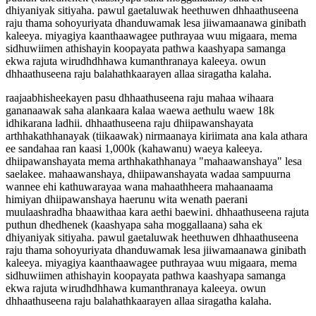
dhiyaniyak sitiyaha. pawul gaetaluwak heethuwen dhhaathuseena
raju thama sohoyuriyata dhanduwamak lesa jiiwamaanawa ginibath
kaleeya. miyagiya kaanthaawagee puthrayaa wuu migaara, mema
sidhuwiimen athishayin koopayata pathwa kaashyapa samanga
ekwa rajuta wirudhdhhawa kumanthranaya kaleeya. owun
dhhaathuseena raju balahathkaarayen allaa siragatha kalaha.
raajaabhisheekayen pasu dhhaathuseena raju mahaa wihaara
gananaawak saha alankaara kalaa waewa aethulu waew 18k
idhikarana ladhii. dhhaathuseena raju dhiipawanshayata
arthhakathhanayak (tiikaawak) nirmaanaya kiriimata ana kala athara
ee sandahaa ran kaasi 1,000k (kahawanu) waeya kaleeya.
dhiipawanshayata mema arthhakathhanaya "mahaawanshaya" lesa
saelakee. mahaawanshaya, dhiipawanshayata wadaa sampuurna
wannee ehi kathuwarayaa wana mahaathheera mahaanaama
himiyan dhiipawanshaya haerunu wita wenath paerani
muulaashradha bhaawithaa kara aethi baewini. dhhaathuseena rajuta
puthun dhedhenek (kaashyapa saha moggallaana) saha ek
dhiyaniyak sitiyaha. pawul gaetaluwak heethuwen dhhaathuseena
raju thama sohoyuriyata dhanduwamak lesa jiiwamaanawa ginibath
kaleeya. miyagiya kaanthaawagee puthrayaa wuu migaara, mema
sidhuwiimen athishayin koopayata pathwa kaashyapa samanga
ekwa rajuta wirudhdhhawa kumanthranaya kaleeya. owun
dhhaathuseena raju balahathkaarayen allaa siragatha kalaha.