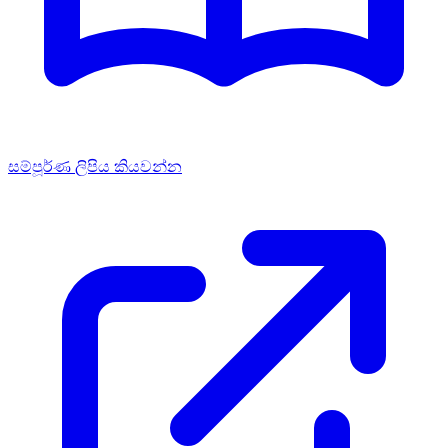
සම්පූර්ණ ලිපිය කියවන්න