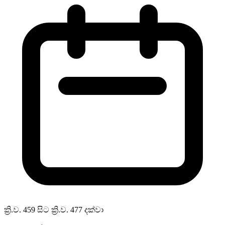
ක්‍රි.ව. 459 සිට ක්‍රි.ව. 477 දක්වා