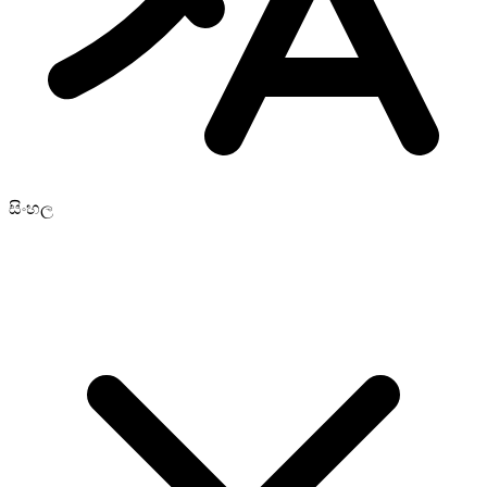
සිංහල