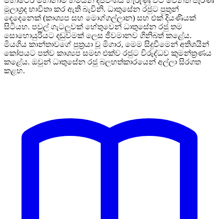
මහාථේර මහානාම හිමියන් දීපවංශය හැරුණු විට වෙනත් පැරණි
මූලාශ්‍රද භාවිතා කර ඇති බැවිනි. ධාතුසේන රජුට පුතුන්
දෙදෙනෙක් (කාශ්‍යප සහ මොග්ගල්ලාන) සහ එක් දියණියක්
සිටියහ. පවුල් ගැටලුවක් හේතුවෙන් ධාතුසේන රජු තම
සොහොයුරියට දඬුවමක් ලෙස ජීවමානව ගිනිබත් කළේය.
මියගිය කාන්තාවගේ පුත්‍රයා වූ මිගාර, මෙම සිදුවීමෙන් අතිශයින්
කෝපයට පත්ව කාශ්‍යප සමඟ එක්ව රජුට විරුද්ධව කුමන්ත්‍රණය
කළේය. ඔවුන් ධාතුසේන රජු බලහත්කාරයෙන් අල්ලා සිරගත
කළහ.