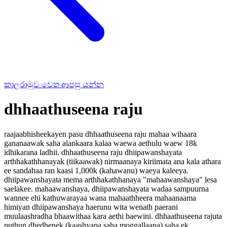
කාලරාමුව වෙත ආපසු යන්න
dhhaathuseena raju
raajaabhisheekayen pasu dhhaathuseena raju mahaa wihaara
gananaawak saha alankaara kalaa waewa aethulu waew 18k
idhikarana ladhii. dhhaathuseena raju dhiipawanshayata
arthhakathhanayak (tiikaawak) nirmaanaya kiriimata ana kala athara
ee sandahaa ran kaasi 1,000k (kahawanu) waeya kaleeya.
dhiipawanshayata mema arthhakathhanaya "mahaawanshaya" lesa
saelakee. mahaawanshaya, dhiipawanshayata wadaa sampuurna
wannee ehi kathuwarayaa wana mahaathheera mahaanaama
himiyan dhiipawanshaya haerunu wita wenath paerani
muulaashradha bhaawithaa kara aethi baewini. dhhaathuseena rajuta
puthun dhedhenek (kaashyapa saha moggallaana) saha ek