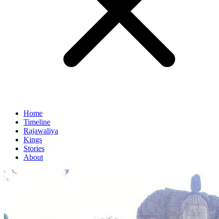
Home
Timeline
Rajawaliya
Kings
Stories
About