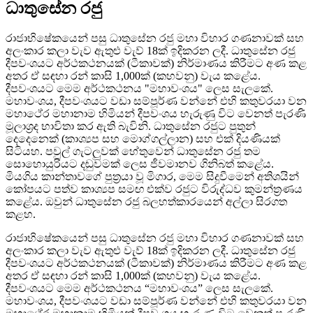
ධාතුසේන රජු
රාජාභිෂේකයෙන් පසු ධාතුසේන රජු මහා විහාර ගණනාවක් සහ
අලංකාර කලා වැව ඇතුළු වැව් 18ක් ඉදිකරන ලදී. ධාතුසේන රජු
දීපවංශයට අර්ථකථනයක් (ටීකාවක්) නිර්මාණය කිරීමට අණ කළ
අතර ඒ සඳහා රන් කාසි 1,000ක් (කහවනු) වැය කළේය.
දීපවංශයට මෙම අර්ථකථනය "මහාවංශය" ලෙස සැලකේ.
මහාවංශය, දීපවංශයට වඩා සම්පූර්ණ වන්නේ එහි කතුවරයා වන
මහාථේර මහානාම හිමියන් දීපවංශය හැරුණු විට වෙනත් පැරණි
මූලාශ්‍රද භාවිතා කර ඇති බැවිනි. ධාතුසේන රජුට පුතුන්
දෙදෙනෙක් (කාශ්‍යප සහ මොග්ගල්ලාන) සහ එක් දියණියක්
සිටියහ. පවුල් ගැටලුවක් හේතුවෙන් ධාතුසේන රජු තම
සොහොයුරියට දඬුවමක් ලෙස ජීවමානව ගිනිබත් කළේය.
මියගිය කාන්තාවගේ පුත්‍රයා වූ මිගාර, මෙම සිදුවීමෙන් අතිශයින්
කෝපයට පත්ව කාශ්‍යප සමඟ එක්ව රජුට විරුද්ධව කුමන්ත්‍රණය
කළේය. ඔවුන් ධාතුසේන රජු බලහත්කාරයෙන් අල්ලා සිරගත
කළහ.
රාජාභිෂේකයෙන් පසු ධාතුසේන රජු මහා විහාර ගණනාවක් සහ
අලංකාර කලා වැව ඇතුළු වැව් 18ක් ඉදිකරන ලදී. ධාතුසේන රජු
දීපවංශයට අර්ථකථනයක් (ටීකාවක්) නිර්මාණය කිරීමට අණ කළ
අතර ඒ සඳහා රන් කාසි 1,000ක් (කහවනු) වැය කළේය.
දීපවංශයට මෙම අර්ථකථනය “මහාවංශය” ලෙස සැලකේ.
මහාවංශය, දීපවංශයට වඩා සම්පූර්ණ වන්නේ එහි කතුවරයා වන