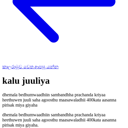
කාලරාමුව වෙත ආපසු යන්න
kalu juuliya
dhemala bedhumwaadhiin sambandhha prachanda kriyaa
heethuwen juuli saha agoosthu maasawaladhii 400kata aasanna
pirisak miya giyaha
dhemala bedhumwaadhiin sambandhha prachanda kriyaa
heethuwen juuli saha agoosthu maasawaladhii 400kata aasanna
pirisak miya giyaha.