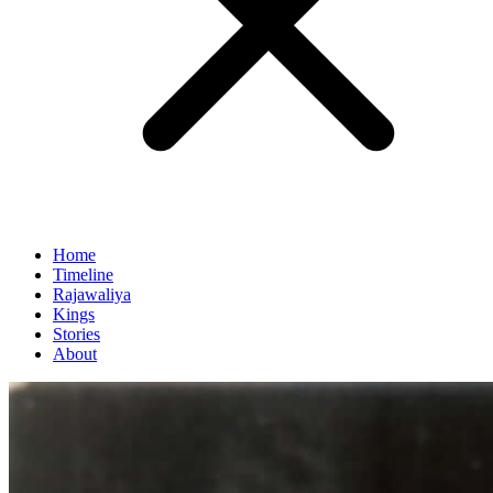
Home
Timeline
Rajawaliya
Kings
Stories
About