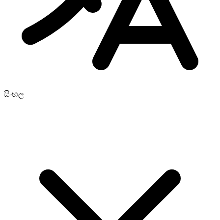
සිංහල