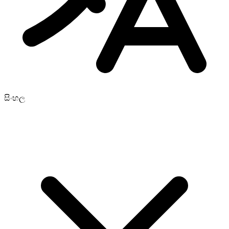
සිංහල