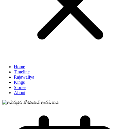
Home
Timeline
Rajawaliya
Kings
Stories
About