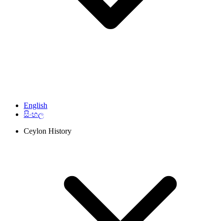
English
සිංහල
Ceylon History