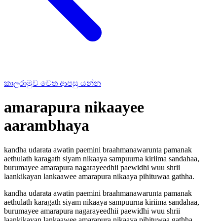
කාලරාමුව වෙත ආපසු යන්න
amarapura nikaayee
aarambhaya
kandha udarata awatin paemini braahmanawarunta pamanak
aethulath karagath siyam nikaaya sampuurna kiriima sandahaa,
burumayee amarapura nagarayeedhii paewidhi wuu shrii
laankikayan lankaawee amarapura nikaaya pihituwaa gathha.
kandha udarata awatin paemini braahmanawarunta pamanak
aethulath karagath siyam nikaaya sampuurna kiriima sandahaa,
burumayee amarapura nagarayeedhii paewidhi wuu shrii
laankikayan lankaawee amarapura nikaaya pihituwaa gathha.