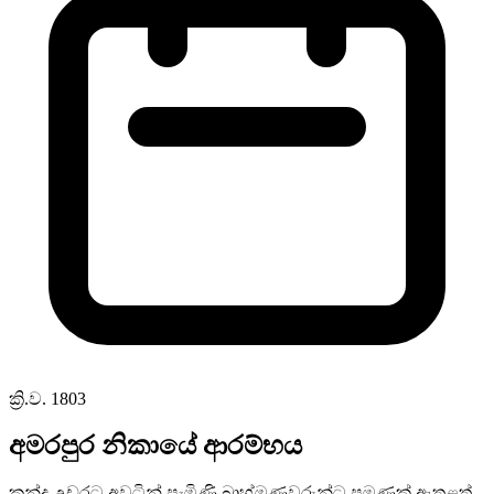
ක්‍රි.ව. 1803
අමරපුර නිකායේ ආරම්භය
කන්ද උඩරට අවටින් පැමිණි බ්‍රාහ්මණවරුන්ට පමණක් ඇතුළත්