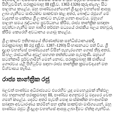
පිහිටුවමින්, පරාක්‍රමබාහු III (ක්‍රි.ව. 1302-1326) කුරුණෑගල සිට
පාලනය කළේය. ඔහු පාණ්ඩ්‍යයන්ගෙන් ශ්‍රී දළදා වහන්සේ ආපසු
ලබා ගැනීමට සාර්ථකව සාකච්ඡා කළ අතර, බෞද්ධ රජුගේ මේ
වැදගත් සංකේතය ශ්‍රී ලංකාවට නැවත ගෙන ආවේය. ඔහුගේ
පාලන සමය බුද්ධාගම ප්‍රවර්ධනය කිරීම, රාජ්‍ය තාන්ත්‍රික සබඳතා
පවත්වා ගැනීම සහ බාහිර තර්ජන මධ්‍යයේ රාජකීය බලය තහවුරු
කිරීම කෙරෙහි අවධානය යොමු කළේය.
ශ්‍රී ලංකාවේ ඉතිහාසයේ තීරණාත්මක සන්ධිස්ථානයකදී,
පරාක්‍රමබාහු III රජු (ක්‍රි.ව. 1287–1293) සිංහාසනයට පත් විය. ශ්‍රී
දළදා වහන්සේ පාණ්ඩ්‍යයන් විසින් පැහැරගෙන ගොස් තිබූ අතර,
සිංහල රාජධානිය අවුල් සහගත තත්ත්වයක පැවතුණි. ඔහුගේ
සටන්කාමී පූර්වගාමීන් මෙන් නොව, පරාක්‍රමබාහු III ජාතියේ
ගෞරවය යළි පිහිටුවීම සඳහා රාජ්‍ය තාන්ත්‍රික ක්‍රමවේදයන් මත
විශ්වාසය තැබීය.
රාජ්‍ය තාන්ත්‍රික රජු
බලවත් පාණ්ඩ්‍ය අධිරාජ්‍යයට එරෙහිව යුද මෙහෙයුමක් නිෂ්ඵල
බව හඳුනාගත් පරාක්‍රමබාහු III, පාණ්ඩ්‍ය අගනුවර වූ මදුරෛ වෙත
ගමන් කළේය. දෙරට අතර පැවති පොදු සංස්කෘතික හා ආගමික
සබඳතා අවධාරණය කරමින් සහ දක්ෂ සාකච්ඡා මාර්ගයෙන්, ඔහු
පාණ්ඩ්‍ය රජුට ශ්‍රී දළදා වහන්සේ ආපසු ලබා දීමට ඒත්තු ගැන්වීය.