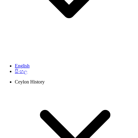
English
සිංහල
Ceylon History