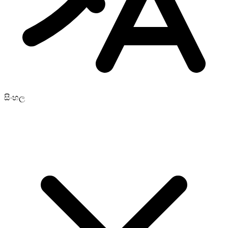
සිංහල