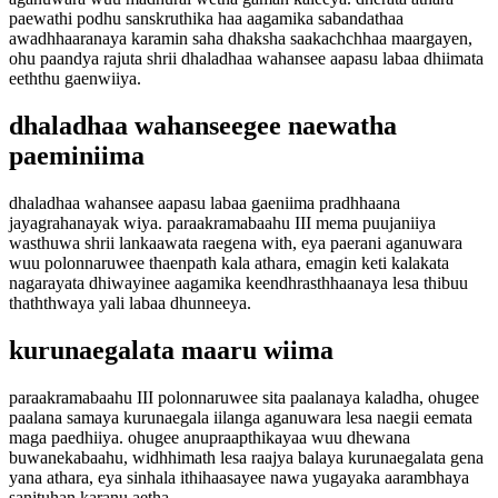
paewathi podhu sanskruthika haa aagamika sabandathaa
awadhhaaranaya karamin saha dhaksha saakachchhaa maargayen,
ohu paandya rajuta shrii dhaladhaa wahansee aapasu labaa dhiimata
eeththu gaenwiiya.
dhaladhaa wahanseegee naewatha
paeminiima
dhaladhaa wahansee aapasu labaa gaeniima pradhhaana
jayagrahanayak wiya. paraakramabaahu III mema puujaniiya
wasthuwa shrii lankaawata raegena with, eya paerani aganuwara
wuu polonnaruwee thaenpath kala athara, emagin keti kalakata
nagarayata dhiwayinee aagamika keendhrasthhaanaya lesa thibuu
thaththwaya yali labaa dhunneeya.
kurunaegalata maaru wiima
paraakramabaahu III polonnaruwee sita paalanaya kaladha, ohugee
paalana samaya kurunaegala iilanga aganuwara lesa naegii eemata
maga paedhiiya. ohugee anupraapthikayaa wuu dhewana
buwanekabaahu, widhhimath lesa raajya balaya kurunaegalata gena
yana athara, eya sinhala ithihaasayee nawa yugayaka aarambhaya
sanituhan karanu aetha.