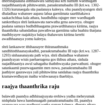
dheeshapaalana asthhaawara samayaka keti namuth waedhagath
raajadhhaaniyak pihituwamin, paraakramabaahu III (kri.wa. 1302-
1326) kurunaegala sita paalanaya kaleeya. ohu paandyayangen shrii
dhaladhaa wahansee aapasu labaa gaeniimata saarthhakawa
saakachchhaa kala athara, baudhdhha rajugee mee waedhagath
sankeethaya shrii lankaawata naewatha gena aaweeya. ohugee
paalana samaya budhdhhaagama prawardhhanaya kiriima, raajya
thaanthrika sabandathaa pawathwaa gaeniima saha baahira tharjana
madhhyayee raajakiiya balaya thahawuru kiriima kerehi
awadhhaanaya yomu kaleeya.
shrii lankaawee ithihaasayee thiiranaathmaka
sandhhisthhaanayakadhii, paraakramabaahu III raju (kri.wa. 1287–
1293) sinhaasanayata path wiya. shrii dhaladhaa wahansee
paandyayan wisin paehaeragena gos thibuu athara, sinhala
raajadhhaaniya awul sahagatha thaththwayaka paewathuni. ohugee
satankaamii puurwagaamiin men nowa, paraakramabaahu III
jaathiyee gaurawaya yali pihituwiima sandahaa raajya thaanthrika
kramaweedhayan matha wishwaasaya thaebiiya.
raajya thaanthrika raju
balawath paandya adhhiraajyayata erehiwa yudha meheyumak
nishphala bawa handunaagath paraakramabaahu III, paandya
aganuwara wuu madhurai wetha gaman kaleeya. dherata athara