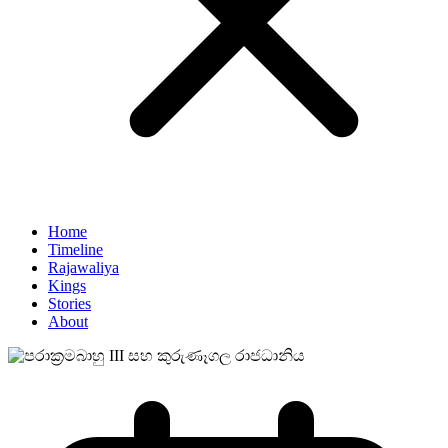
Home
Timeline
Rajawaliya
Kings
Stories
About