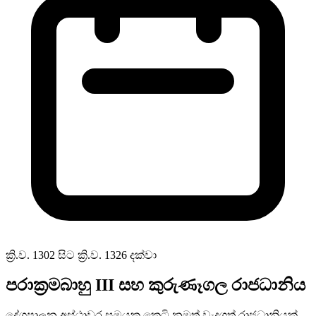
ක්‍රි.ව. 1302 සිට ක්‍රි.ව. 1326 දක්වා
පරාක්‍රමබාහු III සහ කුරුණෑගල රාජධානිය
දේශපාලන අස්ථාවර සමයක කෙටි නමුත් වැදගත් රාජධානියක්