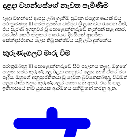
දළදා වහන්සේගේ නැවත පැමිණීම
දළදා වහන්සේ ආපසු ලබා ගැනීම ප්‍රධාන ජයග්‍රහණයක් විය.
පරාක්‍රමබාහු III මෙම පූජනීය වස්තුව ශ්‍රී ලංකාවට රැගෙන විත්,
එය පැරණි අගනුවර වූ පොළොන්නරුවේ තැන්පත් කළ අතර,
එමගින් කෙටි කලකට නගරයට දිවයිනේ ආගමික
කේන්ද්‍රස්ථානය ලෙස තිබූ තත්ත්වය යළි ලබා දුන්නේය.
කුරුණෑගලට මාරු වීම
පරාක්‍රමබාහු III පොළොන්නරුවේ සිට පාලනය කළද, ඔහුගේ
පාලන සමය කුරුණෑගල ඊළඟ අගනුවර ලෙස නැගී ඒමට මග
පෑදීය. ඔහුගේ අනුප්‍රාප්තිකයා වූ දෙවන බුවනෙකබාහු, විධිමත්
ලෙස රාජ්‍ය බලය කුරුණෑගලට ගෙන යන අතර, එය සිංහල
ඉතිහාසයේ නව යුගයක ආරම්භය සනිටුහන් කරනු ඇත.