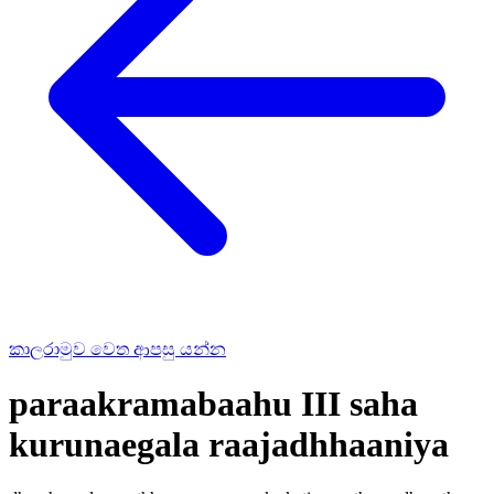
කාලරාමුව වෙත ආපසු යන්න
paraakramabaahu III saha
kurunaegala raajadhhaaniya