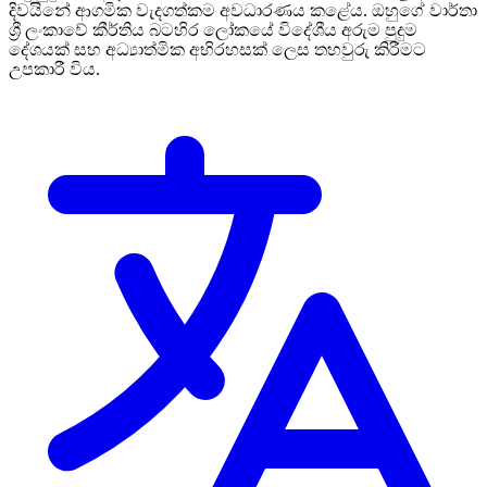
දිවයිනේ ආගමික වැදගත්කම අවධාරණය කළේය. ඔහුගේ වාර්තා
ශ්‍රී ලංකාවේ කීර්තිය බටහිර ලෝකයේ විදේශීය අරුම පුදුම
දේශයක් සහ අධ්‍යාත්මික අභිරහසක් ලෙස තහවුරු කිරීමට
උපකාරී විය.