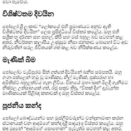
මවා පෑවේය.
විශිෂ්ටතම දිවයින
පෝලෝ ශ්‍රී ලංකාව “ලෝකයේ එහි ප්‍රමාණයට අනුව ඇති
විශිෂ්ටතම දිවයින” ලෙස ප්‍රසිද්ධියේ විස්තර කළේය. ඔහු එහි
සශ්‍රීක භූ දර්ශන සහ සහල්, කිරි සහ මස් බහුල බව සටහන් කළ
අතර, නිවර්තන කලාපීය උණුසුම නිසා ජනතාව බොහෝ විට අඩ
නිරුවතින් සරල ජීවිතයක් ගත කළ බව නිරීක්ෂණය කළේය.
මැණික් බිම
පෝලෝට වැඩිපුරම සිත් ගත්තේ දිවයිනේ ඛනිජ සම්පතයි. ඔහු
ගංගා පත්ලෙන් හමු වූ මාණික්‍ය, නිල් මැණික්, පුෂ්පරාග හා
අමිතිස්ට් බහුලත්වය ගැන ලිවීය. චීනයේ මහා ඛාන් මිලදී ගැනීමට
නිෂ්ඵල උත්සාහයක් ගත්, රජු සතුව තිබූ, “විතක් දිග” දැවැන්ත
මාණික්‍යයක් පිළිබඳ කතාවක් ද ඔහු විස්තර කළේය.
පූජනීය කන්ද
පෝලෝ බෞද්ධයන්ට සහ මුස්ලිම්වරුන්ට වන්දනාමාන කරන
ස්ථානයක් වන ආදම්ගේ කන්ද (ශ්‍රී පාදය) ද විස්තර කළේය. ඔහු
කඳු මුදුනේ “ආදම්ගේ සොහොන” පැවැත්ම සටහන් කළ අතර,