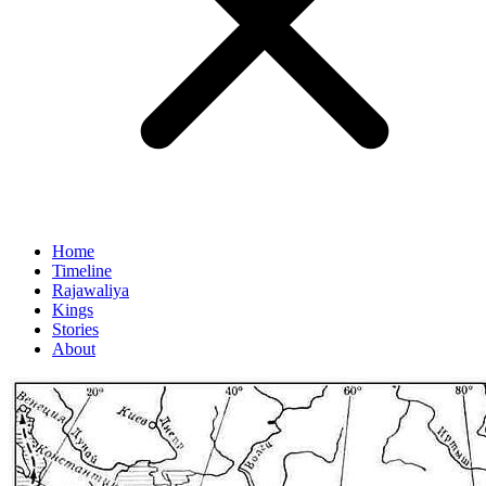
Home
Timeline
Rajawaliya
Kings
Stories
About