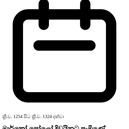
ක්‍රි.ව. 1254 සිට ක්‍රි.ව. 1324 දක්වා
මාර්කෝ පෝලෝ දිවයිනට පැමිණේ.