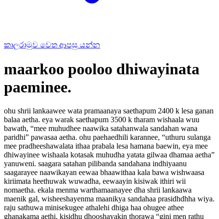
කාලරාමුව වෙත ආපසු යන්න
maarkoo pooloo dhiwayinata
paeminee.
ohu shrii lankaawee wata pramaanaya saethapum 2400 k lesa ganan
balaa aetha. eya warak saethapum 3500 k tharam wishaala wuu
bawath, “mee muhudhee naawika satahanwala sandahan wana
paridhi” pawasaa aetha. ohu paehaedhili karannee, “uthuru sulanga
mee pradheeshawalata ithaa prabala lesa hamana baewin, eya mee
dhiwayinee wishaala kotasak muhudha yatata gilwaa dhamaa aetha”
yanuweni. saagara satahan pilibanda sandahana indhiyaanu
saagarayee naawikayan eewaa bhaawithaa kala bawa wishwaasa
kiriimata heethuwak wuwadha, eewaayin kisiwak ithiri wii
nomaetha. ekala menma warthamaanayee dha shrii lankaawa
maenik gal, wisheeshayenma maanikya sandahaa prasidhdhha wiya.
raju sathuwa minisekugee athalehi dhiga haa ohugee athee
ghanakama aethi, kisidhu dhooshayakin thorawa “gini men rathu