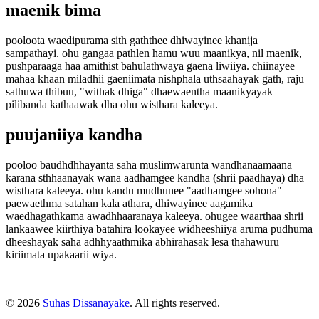
maenik bima
pooloota waedipurama sith gaththee dhiwayinee khanija
sampathayi. ohu gangaa pathlen hamu wuu maanikya, nil maenik,
pushparaaga haa amithist bahulathwaya gaena liwiiya. chiinayee
mahaa khaan miladhii gaeniimata nishphala uthsaahayak gath, raju
sathuwa thibuu, "withak dhiga" dhaewaentha maanikyayak
pilibanda kathaawak dha ohu wisthara kaleeya.
puujaniiya kandha
pooloo baudhdhhayanta saha muslimwarunta wandhanaamaana
karana sthhaanayak wana aadhamgee kandha (shrii paadhaya) dha
wisthara kaleeya. ohu kandu mudhunee "aadhamgee sohona"
paewaethma satahan kala athara, dhiwayinee aagamika
waedhagathkama awadhhaaranaya kaleeya. ohugee waarthaa shrii
lankaawee kiirthiya batahira lookayee widheeshiiya aruma pudhuma
dheeshayak saha adhhyaathmika abhirahasak lesa thahawuru
kiriimata upakaarii wiya.
© 2026
Suhas Dissanayake
. All rights reserved.