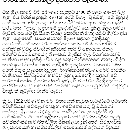
ඔහු ශ්‍රී ලංකාවේ වට ප්‍රමාණය සැතපුම් 2400 ක් ලෙස ගණන් බලා
ඇත. එය වරක් සැතපුම් 3500 ක් තරම් විශාල වූ බවත්, “මේ මුහුදේ
නාවික සටහන්වල සඳහන් වන පරිදි” පවසා ඇත. ඔහු පැහැදිලි
කරන්නේ, “උතුරු සුළඟ මේ ප්‍රදේශවලට ඉතා ප්‍රබල ලෙස හමන
බැවින්, එය මේ දිවයිනේ විශාල කොටසක් මුහුද යටට ගිල්වා දමා
ඇත” යනුවෙනි. සාගර සටහන් පිළිබඳ සඳහන ඉන්දියානු
සාගරයේ නාවිකයන් ඒවා භාවිතා කළ බව විශ්වාස කිරීමට
හේතුවක් වුවද, ඒවායින් කිසිවක් ඉතිරි වී නොමැත. එකල
මෙන්ම වර්තමානයේ ද ශ්‍රී ලංකාව මැණික් ගල්, විශේෂයෙන්ම
මාණික්‍ය සඳහා ප්‍රසිද්ධ විය. රජු සතුව මිනිසෙකුගේ අතලෙහි දිග
හා ඔහුගේ අතේ ඝනකම ඇති, කිසිදු දෝෂයකින් තොරව “ගිනි
මෙන් රතු පැහැයෙන් දිදුලන” මාණික්‍යයක් තිබුණි. මෙම රාජකීය
මාණික්‍යය සින්බෑඩ්ගේ හත්වන මුහුදු ගමනේදී ද සඳහන් වේ;
මාර්කෝ පෝලෝ පවසන්නේ කුබ්ලායි ඛාන් එය මිලදී ගැනීමට
දූත පිරිසක් යැවූ නමුත් රජු එය දීමට කැමති නොවූ බවයි. රජු බුද්ධ
ධාතුවක් කුබ්ලායි ඛාන්ට යැවීය.
ක්‍රි.ව. 1292 පමණ වන විට, චීනයෙන් නැවත පැමිණීමේ ගමනේදී,
වෙනීසියානු වෙළෙන්දෙකු හා ගවේෂකයෙකු වූ මාර්කෝ
පෝලෝ ශ්‍රී ලංකාවට (ඔහු එය
සෙයිලාන්
ලෙස හැඳින්වීය)
පැමිණියේය. ඔහුගේ ලේඛන යුරෝපයට දිවයින පිළිබඳ පළමු
සවිස්තරාත්මක වාර්තාවලින් එකක් ලබා දුන් අතර, ස්වාභාවික
අලංකාරයෙන් හා සම්පත්වලින් පොහොසත් දේශයක චිත්‍රයක්