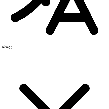
සිංහල