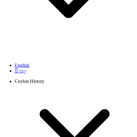
English
සිංහල
Ceylon History