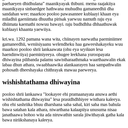
paehaeyen dhidhulana” maanikyayak thibuni. mema raajakiiya
maanikyaya sinbaedgee hathwana muhudhu gamaneedhii dha
sandahan wee; maarkoo pooloo pawasannee kublaayi khaan eya
miladhii gaeniimata dhuutha pirisak yaewuu namuth raju eya
dhiimata kaemathi nowuu bawayi. raju budhdhha dhhaathuwak
kublaayi khaanta yaewiiya.
kri.wa. 1292 pamana wana wita, chiinayen naewatha paeminiimee
gamaneedhii, weniisiyaanu welendheku haa gaweeshakayeku wuu
maarkoo pooloo shrii lankaawata (ohu eya
seyilaan
lesa
haendinwiiya) paeminiyeeya. ohugee leekhana yuroopayata
dhiwayina pilibanda palamu sawistharaathmaka waarthaawalin ekak
labaa dhun athara, swaabhaawika alankaarayen haa sampathwalin
pohosath dheeshayaka chithrayak mawaa paeweeya.
wishishtathama dhiwayina
pooloo shrii lankaawa "lookayee ehi pramaanayata anuwa aethi
wishishtathama dhiwayina" lesa prasidhdhhiyee wisthara kaleeya.
ohu ehi sashriika bhuu dharshana saha sahal, kiri saha mas bahula
bawa satahan kala athara, niwarthana kalaapiiya unusuma nisaa
janathaawa bohoo wita ada niruwathin sarala jiiwithayak gatha kala
bawa niriikshanaya kaleeya.