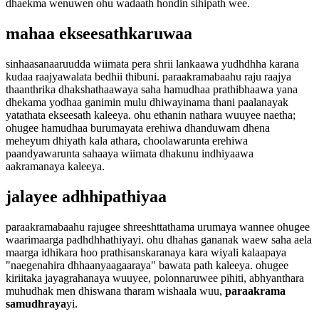
dhaekma wenuwen ohu wadaath hondin sihipath wee.
mahaa ekseesathkaruwaa
sinhaasanaaruudda wiimata pera shrii lankaawa yudhdhha karana
kudaa raajyawalata bedhii thibuni. paraakramabaahu raju raajya
thaanthrika dhakshathaawaya saha hamudhaa prathibhaawa yana
dhekama yodhaa ganimin mulu dhiwayinama thani paalanayak
yatathata ekseesath kaleeya. ohu ethanin nathara wuuyee naetha;
ohugee hamudhaa burumayata erehiwa dhanduwam dhena
meheyum dhiyath kala athara, choolawarunta erehiwa
paandyawarunta sahaaya wiimata dhakunu indhiyaawa
aakramanaya kaleeya.
jalayee adhhipathiyaa
paraakramabaahu rajugee shreeshttathama urumaya wannee ohugee
waarimaarga padhdhhathiyayi. ohu dhahas gananak waew saha aela
maarga idhikara hoo prathisanskaranaya kara wiyali kalaapaya
"naegenahira dhhaanyaagaaraya" bawata path kaleeya. ohugee
kiriitaka jayagrahanaya wuuyee, polonnaruwee pihiti, abhyanthara
muhudhak men dhiswana tharam wishaala wuu,
paraakrama
samudhraya
yi.