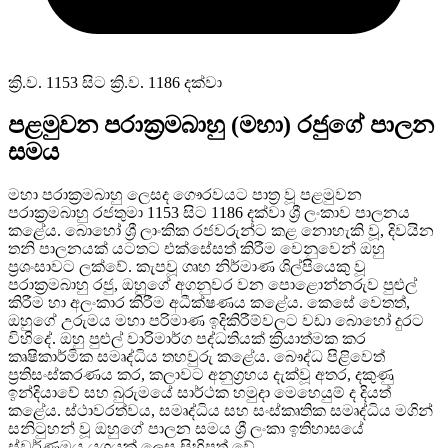
ක්‍රි.ව. 1153 සිට ක්‍රි.ව. 1186 දක්වා
පළමුවන පරාක්‍රමබාහු (මහා) රජුගේ පාලන
සමය
මහා පරාක්‍රමබාහු ලෙසද ගෞරවයට පාත්‍ර වූ පළමුවන
පරාක්‍රමබාහු රජතුමා 1153 සිට 1186 දක්වා ශ්‍රී ලංකාව පාලනය
කළේය. බොහෝ ශ්‍රී ලාංකික රජවරුන්ට කළ නොහැකි වූ, දිවයින
තනි පාලනයක් යටතට එක්සේසත් කිරීම වෙනුවෙන් ඔහු
ප්‍රශංසාවට ලක්වේ. කැපවූ ගෘහ නිර්මාණ ශිල්පියෙකු වූ
පරාක්‍රමබාහු රජු, ඔහුගේ අගනුවර වන පොළොන්නරුව පුළුල්
කිරීම හා අලංකාර කිරීම අධීක්ෂණය කළේය. කෙසේ වෙතත්,
ඔහුගේ උරුමය මහා පරිමාණ ඉදිකිරීම්වලට වඩා බොහෝ දුරට
විහිදේ. ඔහු පුළුල් වාරිමාර්ග පද්ධතියක් ක්‍රියාත්මක කර
කෘෂිකාර්මික සමෘද්ධිය තහවුරු කළේය. බෞද්ධ පිළිවෙත්
ප්‍රතිසංස්කරණය කර, කලාවට අනුග්‍රහය දැක්වූ අතර, දකුණු
ඉන්දියාවේ සහ බුරුමයේ සාර්ථක හමුදා මෙහෙයුම් ද දියත්
කළේය. ස්ථාවරත්වය, සමෘද්ධිය සහ සංස්කෘතික සමෘද්ධිය මගින්
සනිටුහන් වූ ඔහුගේ පාලන සමය ශ්‍රී ලංකා ඉතිහාසයේ
ස්වර්ණමය යුගයක් ලෙස සිහිපත් වේ.