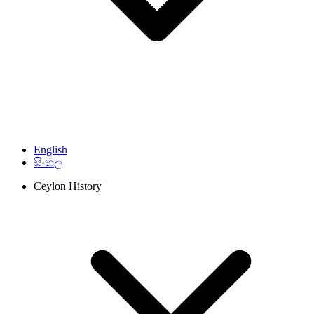
English
සිංහල
Ceylon History