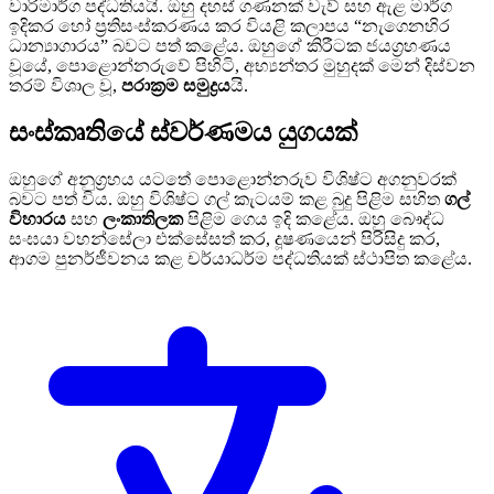
වාරිමාර්ග පද්ධතියයි. ඔහු දහස් ගණනක් වැව් සහ ඇළ මාර්ග
ඉදිකර හෝ ප්‍රතිසංස්කරණය කර වියළි කලාපය “නැගෙනහිර
ධාන්‍යාගාරය” බවට පත් කළේය. ඔහුගේ කිරීටක ජයග්‍රහණය
වූයේ, පොළොන්නරුවේ පිහිටි, අභ්‍යන්තර මුහුදක් මෙන් දිස්වන
තරම් විශාල වූ,
පරාක්‍රම සමුද්‍රය
යි.
සංස්කෘතියේ ස්වර්ණමය යුගයක්
ඔහුගේ අනුග්‍රහය යටතේ පොළොන්නරුව විශිෂ්ට අගනුවරක්
බවට පත් විය. ඔහු විශිෂ්ට ගල් කැටයම් කළ බුදු පිළිම සහිත
ගල්
විහාරය
සහ
ලංකාතිලක
පිළිම ගෙය ඉදි කළේය. ඔහු බෞද්ධ
සංඝයා වහන්සේලා එක්සේසත් කර, දූෂණයෙන් පිරිසිදු කර,
ආගම පුනර්ජීවනය කළ චර්යාධර්ම පද්ධතියක් ස්ථාපිත කළේය.