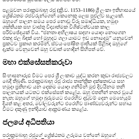
පළමුවන පරාක්‍රමබාහු රජු (ක්‍රි.ව. 1153–1186) ශ්‍රී ලංකා ඉතිහාසයේ
ශ්‍රේෂ්ඨතම රජවරුන්ගෙන් කෙනෙකු ලෙස පුළුල්ව සැලකේ.
ඔහුගේ පාලන සමය පෙර නොවූ විරූ සමෘද්ධියක, හමුදා
ශක්තියක සහ වාස්තු විද්‍යාත්මක විශිෂ්ටත්වයක කාල
පරිච්ඡේදයක් විය. “ජනතා අභිලාෂය සඳහා යොදා නොගෙන
එකදු ජල බිඳක් හෝ මුහුදට ගලා යාමට ඉඩ නොදෙමු” යනුවෙන්
ප්‍රකටව ප්‍රකාශ කරමින්, ස්වයංපෝෂිත ජාතියක් පිළිබඳ ඔහුගේ
දැක්ම වෙනුවෙන් ඔහු වඩාත් හොඳින් සිහිපත් වේ.
මහා එක්සේසත්කරුවා
සිංහාසනාරූඪ වීමට පෙර ශ්‍රී ලංකාව යුද්ධ කරන කුඩා රාජ්‍යවලට
බෙදී තිබුණි. පරාක්‍රමබාහු රජු රාජ්‍ය තාන්ත්‍රික දක්ෂතාවය සහ
හමුදා ප්‍රතිභාව යන දෙකම යොදා ගනිමින් මුළු දිවයිනම තනි
පාලනයක් යටතට එක්සේසත් කළේය. ඔහු එතනින් නතර වූයේ
නැත; ඔහුගේ හමුදා බුරුමයට එරෙහිව දඬුවම් දෙන මෙහෙයුම්
දියත් කළ අතර, චෝලවරුන්ට එරෙහිව පාණ්ඩ්‍යවරුන්ට සහාය
වීමට දකුණු ඉන්දියාව ආක්‍රමණය කළේය.
ජලයේ අධිපතියා
පරාක්‍රමබාහු රජුගේ ශ්‍රේෂ්ඨතම උරුමය වන්නේ ඔහුගේ