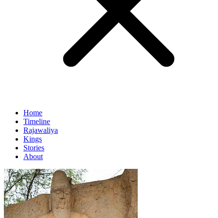
Home
Timeline
Rajawaliya
Kings
Stories
About