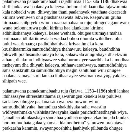
palamuwana paraakramabaahu rajathumaa 1153 sita 1186 dhakwaa
shrii lankaawa paalanaya kaleeya. bohoo shrii laankika rajawarunta
kala nohaeki wuu, dhiwayina thani paalanayak yatathata ekseesath
kiriima wenuwen ohu prashansaawata lakwee. kaepawuu gruha
nirmaana shilpiyeku wuu paraakramabaahu raju, ohugee aganuwara
wana polonnaruwa pulul kiriima haa alankaara kiriima
adhhiikshanaya kaleeya. kesee wethath, ohugee urumaya mahaa
parimaana idhikiriimwalata wadaa bohoo dhurata wihidhee. ohu
pulul waarimaarga padhdhhathiyak kriyaathmaka kara
krushikaarmika samrudhdhhiya thahawuru kaleeya. baudhdhha
piliweth prathisanskaranaya kara, kalaawata anugrahaya dhaekwuu
athara, dhakunu indhiyaawee saha burumayee saarthhaka hamudhaa
meheyum dha dhiyath kaleeya. sthhaawarathwaya, samrudhdhhiya
saha sanskruthika samrudhdhhiya magin sanituhan wuu ohugee
paalana samaya shrii lankaa ithihaasayee swarnamaya yugayak lesa
sihipath wee.
palamuwana paraakramabaahu raju (kri.wa. 1153–1186) shrii lankaa
ithihaasayee shreeshttathama rajawarungen keneku lesa pululwa
saelakee. ohugee paalana samaya pera nowuu wiruu
samrudhdhhiyaka, hamudhaa shakthiyaka saha waasthu
widhyaathmaka wishishtathwayaka kaala parichchheedhayak wiya.
"janathaa abhilaashaya sandahaa yodhaa nogena ekadhu jala bindak
hoo muhudhata galaa yaamata ida nodhemu" yanuwen prakatawa
prakaasha karamin, swayanpooshitha jaathiyak pilibanda ohugee