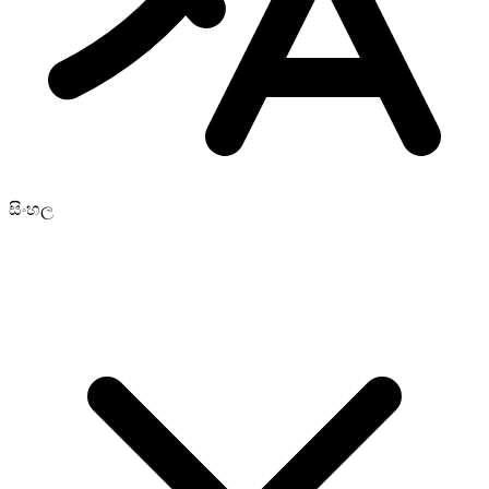
සිංහල