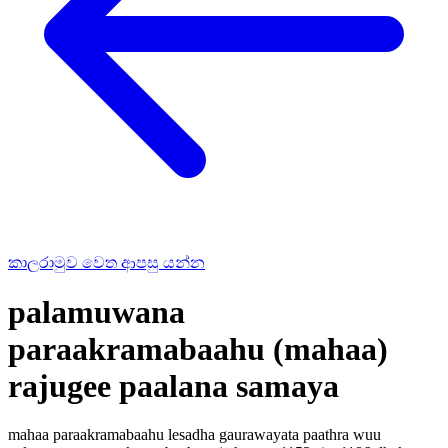
කාලරාමුව වෙත ආපසු යන්න
palamuwana
paraakramabaahu (mahaa)
rajugee paalana samaya
mahaa paraakramabaahu lesadha gaurawayata paathra wuu