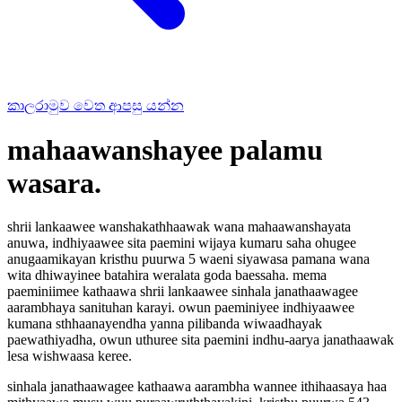
කාලරාමුව වෙත ආපසු යන්න
mahaawanshayee palamu
wasara.
shrii lankaawee wanshakathhaawak wana mahaawanshayata
anuwa, indhiyaawee sita paemini wijaya kumaru saha ohugee
anugaamikayan kristhu puurwa 5 waeni siyawasa pamana wana
wita dhiwayinee batahira weralata goda baessaha. mema
paeminiimee kathaawa shrii lankaawee sinhala janathaawagee
aarambhaya sanituhan karayi. owun paeminiyee indhiyaawee
kumana sthhaanayendha yanna pilibanda wiwaadhayak
paewathiyadha, owun uthuree sita paemini indhu-aarya janathaawak
lesa wishwaasa keree.
sinhala janathaawagee kathaawa aarambha wannee ithihaasaya haa