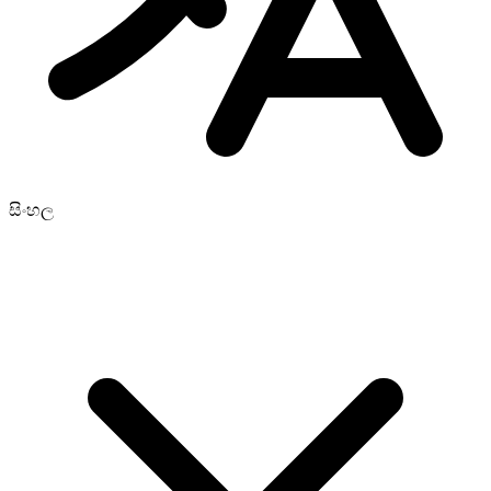
සිංහල