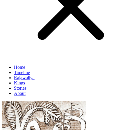
Home
Timeline
Rajawaliya
Kings
Stories
About