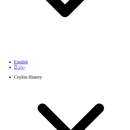
English
සිංහල
Ceylon History