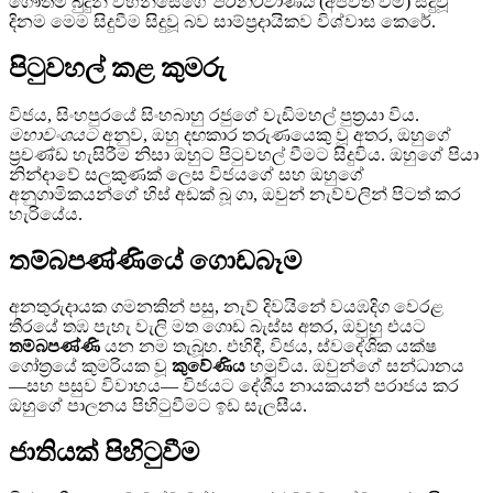
ගෞතම බුදුන් වහන්සේගේ
පරිනිර්වාණය
(අපවත් වීම) සිදුවූ
දිනම මෙම සිදුවීම සිදුවූ බව සාම්ප්‍රදායිකව විශ්වාස කෙරේ.
පිටුවහල් කළ කුමරු
විජය, සිංහපුරයේ සිංහබාහු රජුගේ වැඩිමහල් පුත්‍රයා විය.
මහාවංශයට
අනුව, ඔහු දඟකාර තරුණයෙකු වූ අතර, ඔහුගේ
ප්‍රචණ්ඩ හැසිරීම නිසා ඔහුට පිටුවහල් වීමට සිදුවිය. ඔහුගේ පියා
නින්දාවේ සලකුණක් ලෙස විජයගේ සහ ඔහුගේ
අනුගාමිකයන්ගේ හිස් අඩක් බූ ගා, ඔවුන් නැව්වලින් පිටත් කර
හැරියේය.
තම්බපණ්ණියේ ගොඩබෑම
අනතුරුදායක ගමනකින් පසු, නැව් දිවයිනේ වයඹදිග වෙරළ
තීරයේ තඹ පැහැ වැලි මත ගොඩ බැස්ස අතර, ඔවුහු එයට
තම්බපණ්ණි
යන නම තැබූහ. එහිදී, විජය, ස්වදේශික යක්ෂ
ගෝත්‍රයේ කුමරියක වූ
කුවේණිය
හමුවිය. ඔවුන්ගේ සන්ධානය
—සහ පසුව විවාහය— විජයට දේශීය නායකයන් පරාජය කර
ඔහුගේ පාලනය පිහිටුවීමට ඉඩ සැලසීය.
ජාතියක් පිහිටුවීම