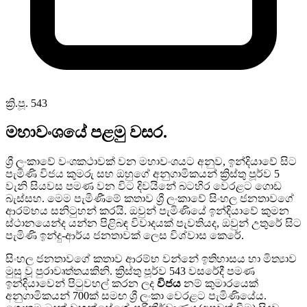
ක්‍රි.පූ. 543
මහාවංශයේ පළමු වසර.
ශ්‍රී ලංකාවේ වංශකථාවක් වන මහාවංශයට අනුව, ඉන්දියාවේ සිට
පැමිණි විජය කුමරු සහ ඔහුගේ අනුගාමිකයන් ක්‍රිස්තු පූර්ව 5
වැනි සියවස පමණ වන විට දිවයිනේ බටහිර වෙරළට ගොඩ
බැස්සහ. මෙම පැමිණීමේ කතාව ශ්‍රී ලංකාවේ සිංහල ජනතාවගේ
ආරම්භය සනිටුහන් කරයි. ඔවුන් පැමිණියේ ඉන්දියාවේ කුමන
ස්ථානයෙන්ද යන්න පිළිබඳ විවාදයක් පැවතියද, ඔවුන් උතුරේ සිට
පැමිණි ඉන්දු-ආර්ය ජනතාවක් ලෙස විශ්වාස කෙරේ.
සිංහල ජනතාවගේ කතාව ආරම්භ වන්නේ ඉතිහාසය හා මිත්‍යාව
මුසු වූ පුරාවෘත්තයකිනි. ක්‍රිස්තු පූර්ව 543 වසරේදී පමණ
ඉන්දියාවෙන් පිටුවහල් කරන ලද
විජය
නම් කුමාරයෙක්
අනුගාමිකයන් 700ක් සමඟ ශ්‍රී ලංකා වෙරළට පැමිණියේය.