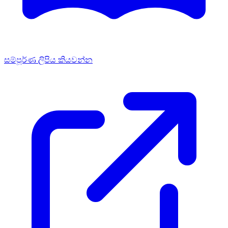
සම්පූර්ණ ලිපිය කියවන්න