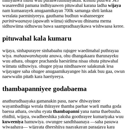
mithyaawa musu wuu puraawruththayakini. kristhu puurwa 543
wasareedhii pamana indhiyaawen pituwahal karana ladha
wijaya
nam kumaarayek anugaamikayan 700k samanga shrii lankaa
weralata paeminiyeeya. gauthama budhun wahanseegee
parinirwaanaya
(apawath wiima) sidhuwuu dhinama mema
sidhuwiima sidhuwuu bawa saampradhaayikawa wishwaasa keree.
pituwahal kala kumaru
wijaya, sinhapurayee sinhabaahu rajugee waedimahal puthrayaa
wiya.
mahaawanshayata
anuwa, ohu dhangakaara tharunayeku
wuu athara, ohugee prachanda haesiriima nisaa ohuta pituwahal
wiimata sidhuwiya. ohugee piyaa nindhaawee salakunak lesa
wijayagee saha ohugee anugaamikayangee his adak buu gaa, owun
naewwalin pitath kara haeriyeeya.
thambapanniyee godabaema
anathurudhaayaka gamanakin pasu, naew dhiwayinee
wayambadhiga werala thiirayee thamba paehae waeli matha goda
baessa athara, owuhu eyata
thambapanni
yana nama thaebuuha.
ehidhii, wijaya, swadheeshika yaksha goothrayee kumariyaka wuu
kuweeniya
hamuwiya. owungee sandhhaanaya —saha pasuwa
wiwaahaya— wijayata dheeshiiya naayakayan paraajaya kara