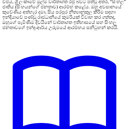
විජය, ශ්‍රී ලංකාවේ මුල්ම වාර්තාගත රජු බවට පත්වූ අතර, “සිංහල”
ජාතිය (සිංහයන්ගේ ජනතාව) ආරම්භ කළේය. ඔහු අවසානයේ
කුවේණිය අත්හැර දමා, සිය පරපුර නීත්‍යානුකූල කිරීම සඳහා
ඉන්දියාවේ පණ්ඩු රාජධානියේ කුමරියක් විවාහ කර ගත්තද,
ඔහුගේ පැමිණීම දිවයිනේ වාර්තාගත ඉතිහාසයේ සහ සිංහල
ජනතාවගේ ඉන්දු-ආර්ය උරුමයේ ආරම්භය සනිටුහන් කරයි.