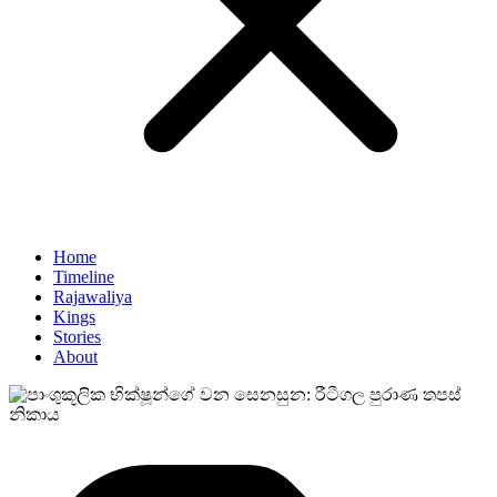
Home
Timeline
Rajawaliya
Kings
Stories
About