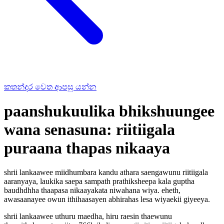
කතන්දර වෙත ආපසු යන්න
paanshukuulika bhikshuungee
wana senasuna: riitiigala
puraana thapas nikaaya
shrii lankaawee miidhumbara kandu athara saengawunu riitiigala
aaranyaya, laukika saepa sampath prathiksheepa kala guptha
baudhdhha thaapasa nikaayakata niwahana wiya. eheth,
awasaanayee owun ithihaasayen abhirahas lesa wiyaekii giyeeya.
shrii lankaawee uthuru maedha, hiru raesin thaewunu