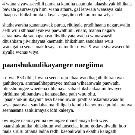
4 wana siyawaseedhii pamana kandha paamula jalaashayak idhikala
bawata gaurawaya himi wana athara, gal lenwala waasaya kala
thaapasa bhikshuunta jalaya saepayiima ehi aramuna wiya.
shathawarsha gananaawak puraa, riitiigala pradhhaana nagarawalin
aeth wuu sthhaanayakwa paewathuni. enam, mahaa nagara
aaraamawala saepapahasu jiiwithayata wadaa wanawaasii
dhushkara jiiwithayata kaemathi bhikshuun sandahaa wuu
wanagatha senasunak lesaya. namuth kri.wa. 9 wana siyawaseedhii
siyalla wenas wiya.
paanshukuulikayangee naegiima
kri.wa. 833 dhii, I wana seena raju ithaa waedhagath thiiranayak
gaththeeya. anuraadhhapurayee mahaa wihaarawala paewathi
bhikshuungee waedena dhhanaya saha shikshaakaamiithwayee
pirihiima pilibandawa kanassallata path wuu ohu,
"paanshukuulikayan" lesa haendinwuu prathisanskaranawaadhii
wyaapaarayak sandahaama riitiigala kandu baewumee pulul aaranya
seenaasana sankiirnayak idhi kaleeya.
owungee naamayenma owungee dharshanaya heli wee.
paanshukuulika bhikshuun wahanseelaa kunu godawalwalin hoo
mala siruru othana ladha redhi kaebaliwalin ekathu karagath