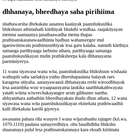
dhhanaya, bheedhaya saha pirihiima
shathawarsha dhekakata aasanna kaalayak paanshukuulika
bhikshuun athimahath kiirthiyak bhukthi windhaa. raajakiiyayan
menma saamaanya janathaawadha mema thapas
prathisanskaranawaadhiinta budhun wahanseegee mul
igaenwiimwala prathimuurthiyak lesa garu kalaha. namuth kiirthiya
samanga parithyaaga laebunu athara, parithyaaga samanga
paanshukuulikayan mulin prathiksheepa kala dhhanayama
paeminiyeeya.
11 wana siyawasa wana wita, paanshukuulika bhikshuun wishaala
wathupiti saha saelakiya yuthu dheeshapaalana balayak raes
karagena sitiyaha. aaranyawaasii dhhanayata erehi wiroodhhayak
lesa aarambha wuu wyaapaarayama laukika saarthhakathwayata
yatath wiima wiweechakayangee aesin gilihunee naetha.
abhyanthara aathathiin bheedhayakata thudu dhun athara, 12 wana
siyawasa wana wita paanshukuulikayan ekinekata prathiwaadhii
kalli dhekakata kaedii giyeeya.
awasaana pahara ella wuuyee I wana wijayabaahu rajugee (kri.wa.
1070-1110) paalana samayeedhiiya. ohu baudhdhha bhikshu
shaasanaya pulul lesa prathisanskaranaya kara eksath kiriimata