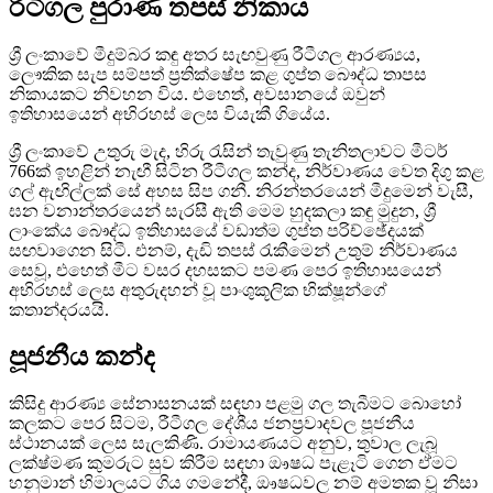
රීටීගල පුරාණ තපස් නිකාය
ශ්‍රී ලංකාවේ මීදුම්බර කඳු අතර සැඟවුණු රීටීගල ආරණ්‍යය,
ලෞකික සැප සම්පත් ප්‍රතික්ෂේප කළ ගුප්ත බෞද්ධ තාපස
නිකායකට නිවහන විය. එහෙත්, අවසානයේ ඔවුන්
ඉතිහාසයෙන් අභිරහස් ලෙස වියැකී ගියේය.
ශ්‍රී ලංකාවේ උතුරු මැද, හිරු රැසින් තැවුණු තැනිතලාවට මීටර්
766ක් ඉහළින් නැඟී සිටින රීටීගල කන්ද, නිර්වාණය වෙත දිගු කළ
ගල් ඇඟිල්ලක් සේ අහස සිප ගනී. නිරන්තරයෙන් මීදුමෙන් වැසී,
ඝන වනාන්තරයෙන් සැරසී ඇති මෙම හුදකලා කඳු මුදුන, ශ්‍රී
ලාංකේය බෞද්ධ ඉතිහාසයේ වඩාත්ම ගුප්ත පරිච්ඡේදයක්
සඟවාගෙන සිටී. එනම්, දැඩි තපස් රැකීමෙන් උතුම් නිර්වාණය
සෙවූ, එහෙත් මීට වසර දහසකට පමණ පෙර ඉතිහාසයෙන්
අභිරහස් ලෙස අතුරුදහන් වූ පාංශුකූලික භික්ෂූන්ගේ
කතාන්දරයයි.
පූජනීය කන්ද
කිසිදු ආරණ්‍ය සේනාසනයක් සඳහා පළමු ගල තැබීමට බොහෝ
කලකට පෙර සිටම, රීටීගල දේශීය ජනප්‍රවාදවල පූජනීය
ස්ථානයක් ලෙස සැලකිණි. රාමායණයට අනුව, තුවාල ලැබූ
ලක්ෂ්මණ කුමරුට සුව කිරීම සඳහා ඖෂධ පැළෑටි ගෙන ඒමට
හනුමාන් හිමාලයට ගිය ගමනේදී, ඖෂධවල නම් අමතක වූ නිසා