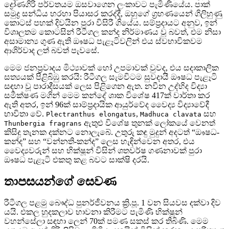
ද්‍රෝණගිරි පර්වතයම ඔසවාගෙන ලංකාවට පැමිණියේය. පාක්
සමුද්‍ර සන්ධිය හරහා පියාසර කරද්දී, ඔහුගේ ග්‍රහණයෙන් ගිලිහුණු
කොටස් පහක් දිවයින පුරා විසිරී ගියේය. සම්ප්‍රදායට අනුව, ඉන්
විශාලතම කොටසින් රීටීගල කන්ද නිර්මාණය වූ බවත්, එම නිසා
අසාමාන්‍ය ගුණ ඇති ඖෂධ පැළෑටිවලින් එය ස්වභාවිකවම
ආශිර්වාද ලත් බවත් පැවසේ.
මෙම ජනප්‍රවාදය මිථ්‍යාවක් හෝ උපමාවක් වුවද, එය සදාකාලික
සත්‍යයක් පිළිබිඹු කරයි: රීටීගල සැමවිටම සුවදායී ඖෂධ පැළෑටි
සඳහා වූ පාරාදීසයක් ලෙස පිළිගෙන ඇත. නවීන උද්භිද විද්‍යා
සමීක්ෂණ මගින් මෙම කන්දේ ශාක විශේෂ 417ක් වාර්තා කර
ඇති අතර, ඉන් 96ක් සාම්ප්‍රදායික ආයුර්වේද වෛද්‍ය විද්‍යාවේදී
භාවිතා වේ.
,
සහ
Plectranthus elongatus
Madhuca clavata
ඇතුළු විශේෂ තුනක් ලෝකයේ වෙනත්
Thunbergia fragrans
කිසිදු තැනක දක්නට නොලැබේ. උතුරු කඳු මුදුන් අදටත් “ඖෂධ-
කන්ද” සහ “වන්නති-කන්ද” ලෙස හැඳින්වෙන අතර, එය
වෛද්‍යවරුන් සහ භික්ෂූන් විසින් ශතවර්ෂ ගණනාවක් පුරා
ඖෂධ පැළෑටි එකතු කළ බවට සාක්ෂි දරයි.
තාපසයන්ගේ සෙවණ
රීටීගල පළමු බෞද්ධ පුනර්ජීවනය ක්‍රි.පූ. 1 වන සියවස දක්වා දිව
යයි. එකල හුදකලාව භාවනා කිරීමට පැමිණි භික්ෂූන්
වහන්සේලා සඳහා ලෙන් 70ක් පමණ සකස් කර තිබිණි. මෙම