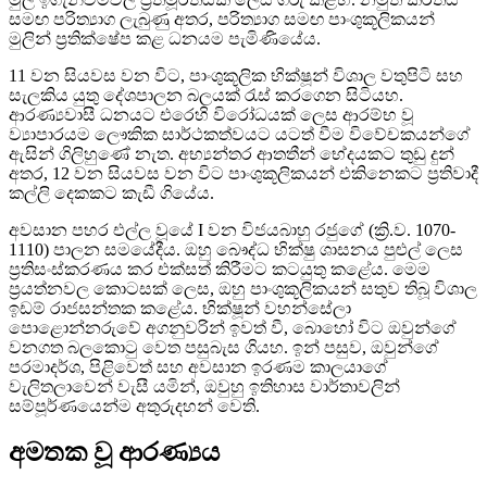
සමඟ පරිත්‍යාග ලැබුණු අතර, පරිත්‍යාග සමඟ පාංශුකූලිකයන්
මුලින් ප්‍රතික්ෂේප කළ ධනයම පැමිණියේය.
11 වන සියවස වන විට, පාංශුකූලික භික්ෂූන් විශාල වතුපිටි සහ
සැලකිය යුතු දේශපාලන බලයක් රැස් කරගෙන සිටියහ.
ආරණ්‍යවාසී ධනයට එරෙහි විරෝධයක් ලෙස ආරම්භ වූ
ව්‍යාපාරයම ලෞකික සාර්ථකත්වයට යටත් වීම විවේචකයන්ගේ
ඇසින් ගිලිහුණේ නැත. අභ්‍යන්තර ආතතීන් භේදයකට තුඩු දුන්
අතර, 12 වන සියවස වන විට පාංශුකූලිකයන් එකිනෙකට ප්‍රතිවාදී
කල්ලි දෙකකට කැඩී ගියේය.
අවසාන පහර එල්ල වූයේ I වන විජයබාහු රජුගේ (ක්‍රි.ව. 1070-
1110) පාලන සමයේදීය. ඔහු බෞද්ධ භික්ෂු ශාසනය පුළුල් ලෙස
ප්‍රතිසංස්කරණය කර එක්සත් කිරීමට කටයුතු කළේය. මෙම
ප්‍රයත්නවල කොටසක් ලෙස, ඔහු පාංශුකූලිකයන් සතුව තිබූ විශාල
ඉඩම් රාජසන්තක කළේය. භික්ෂූන් වහන්සේලා
පොළොන්නරුවේ අගනුවරින් ඉවත් වී, බොහෝ විට ඔවුන්ගේ
වනගත බලකොටු වෙත පසුබැස ගියහ. ඉන් පසුව, ඔවුන්ගේ
පරමාදර්ශ, පිළිවෙත් සහ අවසාන ඉරණම කාලයාගේ
වැලිතලාවෙන් වැසී යමින්, ඔවුහු ඉතිහාස වාර්තාවලින්
සම්පූර්ණයෙන්ම අතුරුදහන් වෙති.
අමතක වූ ආරණ්‍යය