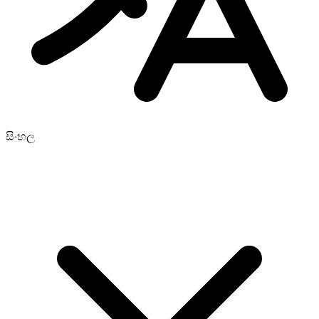
සිංහල