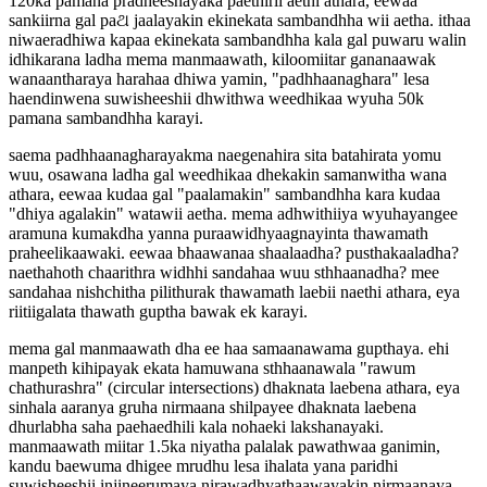
120ka pamana pradheeshayaka paethirii aethi athara, eewaa
sankiirna gal paଥ jaalayakin ekinekata sambandhha wii aetha. ithaa
niwaeradhiwa kapaa ekinekata sambandhha kala gal puwaru walin
idhikarana ladha mema manmaawath, kiloomiitar gananaawak
wanaantharaya harahaa dhiwa yamin, "padhhaanaghara" lesa
haendinwena suwisheeshii dhwithwa weedhikaa wyuha 50k
pamana sambandhha karayi.
saema padhhaanagharayakma naegenahira sita batahirata yomu
wuu, osawana ladha gal weedhikaa dhekakin samanwitha wana
athara, eewaa kudaa gal "paalamakin" sambandhha kara kudaa
"dhiya agalakin" watawii aetha. mema adhwithiiya wyuhayangee
aramuna kumakdha yanna puraawidhyaagnayinta thawamath
praheelikaawaki. eewaa bhaawanaa shaalaadha? pusthakaaladha?
naethahoth chaarithra widhhi sandahaa wuu sthhaanadha? mee
sandahaa nishchitha pilithurak thawamath laebii naethi athara, eya
riitiigalata thawath guptha bawak ek karayi.
mema gal manmaawath dha ee haa samaanawama gupthaya. ehi
manpeth kihipayak ekata hamuwana sthhaanawala "rawum
chathurashra" (circular intersections) dhaknata laebena athara, eya
sinhala aaranya gruha nirmaana shilpayee dhaknata laebena
dhurlabha saha paehaedhili kala nohaeki lakshanayaki.
manmaawath miitar 1.5ka niyatha palalak pawathwaa ganimin,
kandu baewuma dhigee mrudhu lesa ihalata yana paridhi
suwisheeshii injineerumaya nirawadhyathaawayakin nirmaanaya