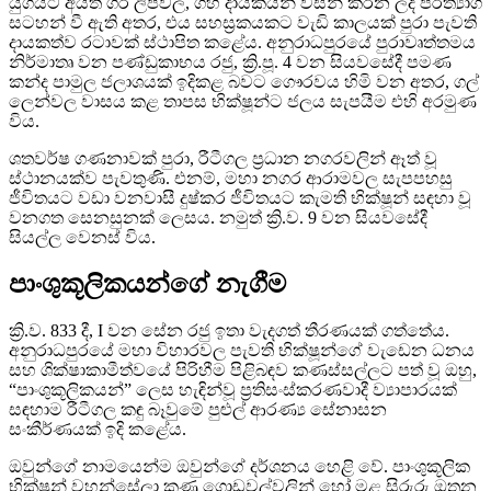
යුගයට අයත් ගිරි ලිපිවල, ගිහි දායකයින් විසින් කරන ලද පරිත්‍යාග
සටහන් වී ඇති අතර, එය සහස්‍රකයකට වැඩි කාලයක් පුරා පැවති
දායකත්ව රටාවක් ස්ථාපිත කළේය. අනුරාධපුරයේ පුරාවෘත්තමය
නිර්මාතෘ වන පණ්ඩුකාභය රජු, ක්‍රි.පූ. 4 වන සියවසේදී පමණ
කන්ද පාමුල ජලාශයක් ඉදිකළ බවට ගෞරවය හිමි වන අතර, ගල්
ලෙන්වල වාසය කළ තාපස භික්ෂූන්ට ජලය සැපයීම එහි අරමුණ
විය.
ශතවර්ෂ ගණනාවක් පුරා, රීටීගල ප්‍රධාන නගරවලින් ඈත් වූ
ස්ථානයක්ව පැවතුණි. එනම්, මහා නගර ආරාමවල සැපපහසු
ජීවිතයට වඩා වනවාසී දුෂ්කර ජීවිතයට කැමති භික්ෂූන් සඳහා වූ
වනගත සෙනසුනක් ලෙසය. නමුත් ක්‍රි.ව. 9 වන සියවසේදී
සියල්ල වෙනස් විය.
පාංශුකූලිකයන්ගේ නැගීම
ක්‍රි.ව. 833 දී, I වන සේන රජු ඉතා වැදගත් තීරණයක් ගත්තේය.
අනුරාධපුරයේ මහා විහාරවල පැවති භික්ෂූන්ගේ වැඩෙන ධනය
සහ ශික්ෂාකාමීත්වයේ පිරිහීම පිළිබඳව කණස්සල්ලට පත් වූ ඔහු,
“පාංශුකූලිකයන්” ලෙස හැඳින්වූ ප්‍රතිසංස්කරණවාදී ව්‍යාපාරයක්
සඳහාම රීටීගල කඳු බෑවුමේ පුළුල් ආරණ්‍ය සේනාසන
සංකීර්ණයක් ඉදි කළේය.
ඔවුන්ගේ නාමයෙන්ම ඔවුන්ගේ දර්ශනය හෙළි වේ. පාංශුකූලික
භික්ෂූන් වහන්සේලා කුණු ගොඩවල්වලින් හෝ මළ සිරුරු ඔතන