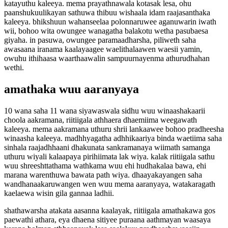
katayuthu kaleeya. mema prayathnawala kotasak lesa, ohu
paanshukuulikayan sathuwa thibuu wishaala idam raajasanthaka
kaleeya. bhikshuun wahanseelaa polonnaruwee aganuwarin iwath
wii, bohoo wita owungee wanagatha balakotu wetha pasubaesa
giyaha. in pasuwa, owungee paramaadharsha, piliweth saha
awasaana iranama kaalayaagee waelithalaawen waesii yamin,
owuhu ithihaasa waarthaawalin sampuurnayenma athurudhahan
wethi.
amathaka wuu aaranyaya
10 wana saha 11 wana siyawaswala sidhu wuu winaashakaarii
choola aakramana, riitiigala athhaera dhaemiima weegawath
kaleeya. mema aakramana uthuru shrii lankaawee bohoo pradheesha
winaasha kaleeya. madhhyagatha adhhikaariya binda waetiima saha
sinhala raajadhhaani dhakunata sankramanaya wiimath samanga
uthuru wiyali kalaapaya pirihiimata lak wiya. kalak riitiigala sathu
wuu shreeshttathama wathkama wuu ehi hudhakalaa bawa, ehi
marana warenthuwa bawata path wiya. dhaayakayangen saha
wandhanaakaruwangen wen wuu mema aaranyaya, watakaragath
kaelaewa wisin gila gannaa ladhii.
shathawarsha atakata aasanna kaalayak, riitiigala amathakawa gos
paewathi athara, eya dhaena sitiyee puraana aathmayan waasaya