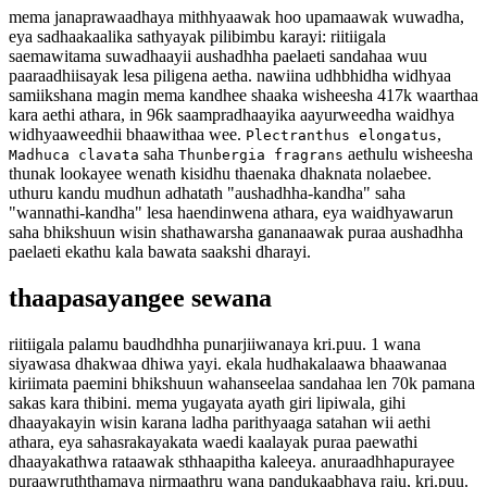
mema janaprawaadhaya mithhyaawak hoo upamaawak wuwadha,
eya sadhaakaalika sathyayak pilibimbu karayi: riitiigala
saemawitama suwadhaayii aushadhha paelaeti sandahaa wuu
paaraadhiisayak lesa piligena aetha. nawiina udhbhidha widhyaa
samiikshana magin mema kandhee shaaka wisheesha 417k waarthaa
kara aethi athara, in 96k saampradhaayika aayurweedha waidhya
widhyaaweedhii bhaawithaa wee.
,
Plectranthus elongatus
saha
aethulu wisheesha
Madhuca clavata
Thunbergia fragrans
thunak lookayee wenath kisidhu thaenaka dhaknata nolaebee.
uthuru kandu mudhun adhatath "aushadhha-kandha" saha
"wannathi-kandha" lesa haendinwena athara, eya waidhyawarun
saha bhikshuun wisin shathawarsha gananaawak puraa aushadhha
paelaeti ekathu kala bawata saakshi dharayi.
thaapasayangee sewana
riitiigala palamu baudhdhha punarjiiwanaya kri.puu. 1 wana
siyawasa dhakwaa dhiwa yayi. ekala hudhakalaawa bhaawanaa
kiriimata paemini bhikshuun wahanseelaa sandahaa len 70k pamana
sakas kara thibini. mema yugayata ayath giri lipiwala, gihi
dhaayakayin wisin karana ladha parithyaaga satahan wii aethi
athara, eya sahasrakayakata waedi kaalayak puraa paewathi
dhaayakathwa rataawak sthhaapitha kaleeya. anuraadhhapurayee
puraawruththamaya nirmaathru wana pandukaabhaya raju, kri.puu.