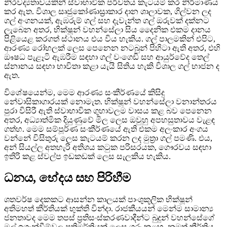
නිරවද්‍යතාවයකින් ස්වාභාවික පර්වතය කැටයම් කර නිර්මාණය
කර ඇත. විශාල සෘජුකෝණාස්‍රාකාර දාන ශාලාවක, ගිල්වන ලද
ගල් අංගනයක්, ඇඹරුම් ගල් සහ දැවැන්ත ගල් ඔරුවක් දක්නට
ලැබෙන අතර, භික්ෂූන් වහන්සේලා සිය දෛනික එකම දානය
පිළියෙළ කරගත් ස්ථානය එය විය හැකිය. ගල් පාලමකින් එපිට,
ආරණ්‍ය රෝහලක් ලෙස පෙනෙන නටබුන් පිහිටා ඇති අතර, එහි
ඖෂධ පැළෑටි ඇඹරීම සඳහා ගල් වංගෙඩි සහ ආයුර්වේද තෙල්
ස්නානය සඳහා භාවිතා කළා යැයි සිතිය හැකි විශාල ගල් භාජන ද
ඇත.
විශේෂයෙන්ම, මෙම ආරණ්‍ය සංකීර්ණයේ කිසිදු
නේවාසිකාගාරයක් නොමැත. භික්ෂූන් වහන්සේලා වනාන්තරය
පුරා විසිරී ඇති ස්වාභාවික ගුහාවලම වාසය කළ බව පෙනෙන
අතර, අධ්‍යාත්මික දියුණුවේ මිල ලෙස ඔවුහු අපහසුතාවය වැළඳ
ගත්හ. මෙම සම්පූර්ණ සංකීර්ණයේ ඇති එකම අලංකාර අංගය
වන්නේ විසිතුරු ලෙස කැටයම් කරන ලද මුත්‍රා ගල් පමණි. එය,
අන් සියල්ල අතහැරි අතිශය කටුක පරිසරයක, ගෞරවය සඳහා
ඉතිරි කළ ස්වල්ප ඉඩකඩක් ලෙස සැලකිය හැකිය.
ධනය, භේදය සහ පිරිහීම
ශතවර්ෂ දෙකකට ආසන්න කාලයක් පාංශුකූලික භික්ෂූන්
අතිමහත් කීර්තියක් භුක්ති වින්දා. රාජකීයයන් මෙන්ම සාමාන්‍ය
ජනතාවද මෙම තපස් ප්‍රතිසංස්කරණවාදීන්ට බුදුන් වහන්සේගේ
මුල් ඉගැන්වීම්වල ප්‍රතිමූර්තියක් ලෙස ගරු කළහ. නමුත් කීර්තිය