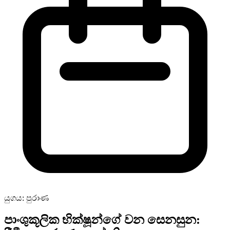
යුගය: පුරාණ
පාංශුකූලික භික්ෂූන්ගේ වන සෙනසුන: