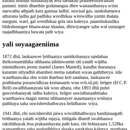
karana holman sthhaanayak lesa saelakuu pradheeshawaasiin
pamani. minis dhaethin godanaeguu dhee wanaantharaya wisin
naewatha athpath kara gannaa ladhii. suwisal gas, suukshamawa
athurana ladha gal padhika weedhikaa winiwidha yamin ihalata
naeguni. wael, gal weedhikaa gela sira kaleeya. paanshukuulika
bhikshuungee bhaawanaa shaalaa, dhiwiyangee saha wal uurangee
raajadhhaaniya bawata path wiya.
yali soyaagaeniima
1872 dhii, lankaawee brithaanya samiikshanaya sandahaa
thrikoonamithika sthhaana pihituwamin siti yatath wijitha
minindhooru jeems mantel (James Mantell), kandha tharanaya
karamin sitiyadhii ahamben mema natabun soyaa gaththeeya. nila
waarthaawaka ohu wisin thaebuu keti satahana, lankaawee
prathhama puraawidhyaa komasaaris wuu ech.sii.pii. belgee (H.C.P.
Bell) awadhhaanayata lak wuu athara, ohu 1893 dhii pulul
gaweeshanayak sidhu kaleeya. belgee sawistharaathmaka
waarthaawa magin mema sthhaanayee asaamaanya wishaya
pathhaya saha suwisheeshathwaya helidharaw wiya.
1941 dhii, ehi suwisheeshii jaiwa wiwidhhathwaya handunaagath
brithaanya yatath wijitha rajaya, riitiigala dhaedi swabhaawa
rakshithayak lesa prakaashayata path kara, ehi hektayaara 1,528ka
wanaanthara saha aushadhhiiya shaaka aarakshaa kaleeya. nuuthana