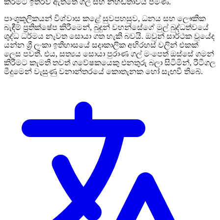
කිරීමට ඉතිරිව ඇත්තේ ගල් සහ නිහඬතාවය පමණි.
පාංශුකූලිකයන් විශ්වාස කළේ සුවපහසුව, ධනය සහ ලෞකික
බැඳීම් ප්‍රතික්ෂේප කිරීමෙන්, බුදුන් වහන්සේගේ මුල් බුද්ධත්වයේ
ශුද්ධ ධර්මය නැවත සොයා ගත හැකි බවයි. ඔවුන් සාර්ථක වූයේද
යන්න ශ්‍රී ලංකා ඉතිහාසයේ සදාකාලික අභිරහස් වලින් එකක්
ලෙස පවතී. එය, සත්‍යය සොයා පුරාණ ගල් මංපෙත් ඔස්සේ ගමන්
කිරීමට කැමති තවත් ගවේෂකයෙකු එනතුරු බලා සිටිමින්, රීටීගල
මීදුමෙන් වැසුණු වනාන්තරයේ කොතැනක හෝ සැඟවී තිබේ.