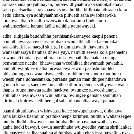
sanrakshana prayathnayan, puraawidhyaathmaka sanrakshanaya
saha paarisarika aarakshaawa samathulitha kiriimata uthsaaha kara
aethi athara, eya adhhyaathmika piliweth saha swabhaawika
lookaya athara kisidhu wenwiimak nodhutu bhikshuun
wahanseelaata karana ladha uchitha gaurawayaki.
adha, riitiigala baudhdhha prathisanskaranayee kaepii penena
namuth awasaanayee asaarthhaka wuu athhadhaa baeliimaka
saakshiyak lesa naegii sitii. gal manmaawath thawamath
wanaantharaya harahaa dhiwa yayi, namuth eewaa kola paehaethi
sewanaeli thulata gaemburata misa wenath thaenakata manga
penwannee naetha. bhaawanaa weedhikaa thawamath pawathii,
namuth warak ee matha nirwaanaya sewuu paanshukuulika
bhikshuungen eewaa hiswa aetha. miidhumen kandu mudhuna
waesii yana udhaesanaka, puraana gaman man dhigee nihandawa
gaman karana, saemawitama athee dhurin penena sathyaya soyana
thapas ruupa mawaa gatha haekiya. owungee gaweeshanaya
abhirahas lesa awasan wuu athara, owungee gamana sanituhan
kiriimata ithiriwa aeththee gal saha nihandathaawaya pamani.
paanshukuulikayan wishwaasa kalee suwapahasuwa, dhhanaya
saha laukika baendiim prathiksheepa kiriimen, budhun wahanseegee
mul budhdhhathwayee shudhdhha dhharmaya naewatha soyaa
gatha haeki bawayi. owun saarthhaka wuuyeedha yanna shrii lankaa
ithihaasayee sadhaakaalika abhirahas walin ekak lesa pawathii. eya,