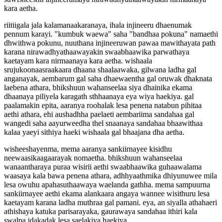
kara aetha.
riitiigala jala kalamanaakaranaya, ihala injineeru dhaenumak
pennum karayi. "kumbuk waewa" saha "bandhaa pokuna" namaethi
dhwithwa pokunu, nuuthana injineeruwan pawaa mawithayata path
karana nirawadhyathaawayakin swaabhaawika parwathaya
kaetayam kara nirmaanaya kara aetha. wishaala
srujukoonaasraakaara dhaana shaalaawaka, gilwana ladha gal
anganayak, aembarum gal saha dhaewaentha gal oruwak dhaknata
laebena athara, bhikshuun wahanseelaa siya dhainika ekama
dhaanaya piliyela karagath sthhaanaya eya wiya haekiya. gal
paalamakin epita, aaranya roohalak lesa penena natabun pihitaa
aethi athara, ehi aushadhha paelaeti aembariima sandahaa gal
wangedi saha aayurweedha thel snaanaya sandahaa bhaawithaa
kalaa yaeyi sithiya haeki wishaala gal bhaajana dha aetha.
wisheeshayenma, mema aaranya sankiirnayee kisidhu
neewaasikaagaarayak nomaetha. bhikshuun wahanseelaa
wanaantharaya puraa wisirii aethi swaabhaawika guhaawalama
waasaya kala bawa penena athara, adhhyaathmika dhiyunuwee mila
lesa owuhu apahasuthaawaya waelanda gathha. mema sampuurna
sankiirnayee aethi ekama alankaara angaya wannee wisithuru lesa
kaetayam karana ladha muthraa gal pamani. eya, an siyalla athahaeri
athishaya katuka parisarayaka, gaurawaya sandahaa ithiri kala
swalpa idakadak lesa saelakiya haekiya.