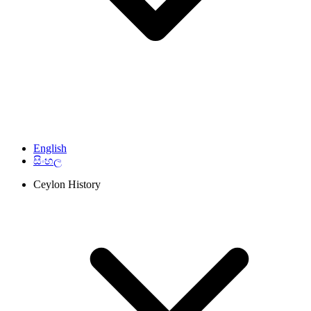
English
සිංහල
Ceylon History