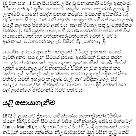
10 වන සහ 11 වන සියවස්වල සිදු වූ විනාශකාරී චෝළ ආක්‍රමණ,
රීටීගල අත්හැර දැමීම වේගවත් කළේය. මෙම ආක්‍රමණ උතුරු ශ්‍රී
ලංකාවේ බොහෝ ප්‍රදේශ විනාශ කළේය. මධ්‍යගත අධිකාරිය බිඳ
වැටීම සහ සිංහල රාජධානි දකුණට සංක්‍රමණය වීමත් සමඟ උතුරු
වියළි කලාපය පිරිහීමට ලක් විය. කලක් රීටීගල සතු වූ ශ්‍රේෂ්ඨතම
වත්කම වූ එහි හුදකලා බව, එහි මරණ වරෙන්තුව බවට පත් විය.
දායකයන්ගෙන් සහ වන්දනාකරුවන්ගෙන් වෙන් වූ මෙම
ආරණ්‍යය, වටකරගත් කැලෑව විසින් ගිල ගන්නා ලදී.
ශතවර්ෂ අටකට ආසන්න කාලයක්, රීටීගල අමතකව ගොස්
පැවති අතර, එය දැන සිටියේ පුරාණ ආත්මයන් වාසය කරන
හොල්මන් ස්ථානයක් ලෙස සැලකූ ප්‍රදේශවාසීන් පමණි. මිනිස්
දෑතින් ගොඩනැගූ දේ වනාන්තරය විසින් නැවත අත්පත් කර
ගන්නා ලදී. සුවිසල් ගස්, සූක්ෂමව අතුරන ලද ගල් පදික වේදිකා
විනිවිද යමින් ඉහළට නැගුණි. වැල්, ගල් වේදිකා ගෙල සිර
කළේය. පාංශුකූලික භික්ෂූන්ගේ භාවනා ශාලා, දිවියන්ගේ සහ
වල් ඌරන්ගේ රාජධානිය බවට පත් විය.
යළි සොයාගැනීම
1872 දී, ලංකාවේ බ්‍රිතාන්‍ය සමීක්ෂණය සඳහා ත්‍රිකෝණමිතික
ස්ථාන පිහිටුවමින් සිටි යටත් විජිත මිනින්දෝරු ජේම්ස් මන්ටෙල්
(James Mantell), කන්ද තරණය කරමින් සිටියදී අහම්බෙන් මෙම
නටබුන් සොයා ගත්තේය. නිල වාර්තාවක ඔහු විසින් තැබූ කෙටි