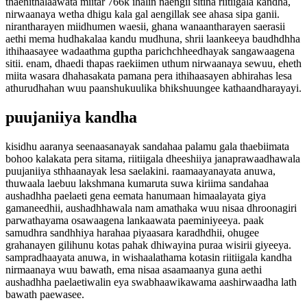
thaenithalaawata miitar 766k ihalin naengii sitina riitiigala kandha,
nirwaanaya wetha dhigu kala gal aengillak see ahasa sipa ganii.
nirantharayen miidhumen waesii, ghana wanaantharayen saerasii
aethi mema hudhakalaa kandu mudhuna, shrii laankeeya baudhdhha
ithihaasayee wadaathma guptha parichchheedhayak sangawaagena
sitii. enam, dhaedi thapas raekiimen uthum nirwaanaya sewuu, eheth
miita wasara dhahasakata pamana pera ithihaasayen abhirahas lesa
athurudhahan wuu paanshukuulika bhikshuungee kathaandharayayi.
puujaniiya kandha
kisidhu aaranya seenaasanayak sandahaa palamu gala thaebiimata
bohoo kalakata pera sitama, riitiigala dheeshiiya janaprawaadhawala
puujaniiya sthhaanayak lesa saelakini. raamaayanayata anuwa,
thuwaala laebuu lakshmana kumaruta suwa kiriima sandahaa
aushadhha paelaeti gena eemata hanumaan himaalayata giya
gamaneedhii, aushadhhawala nam amathaka wuu nisaa dhroonagiri
parwathayama osawaagena lankaawata paeminiyeeya. paak
samudhra sandhhiya harahaa piyaasara karadhdhii, ohugee
grahanayen gilihunu kotas pahak dhiwayina puraa wisirii giyeeya.
sampradhaayata anuwa, in wishaalathama kotasin riitiigala kandha
nirmaanaya wuu bawath, ema nisaa asaamaanya guna aethi
aushadhha paelaetiwalin eya swabhaawikawama aashirwaadha lath
bawath paewasee.