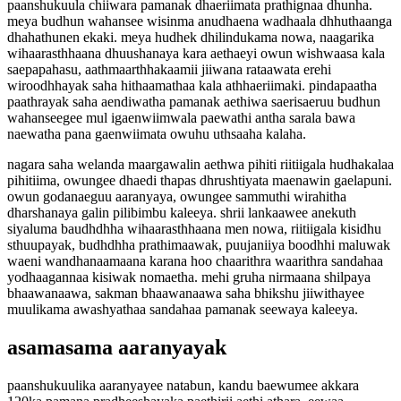
paanshukuula chiiwara pamanak dhaeriimata prathignaa dhunha.
meya budhun wahansee wisinma anudhaena wadhaala dhhuthaanga
dhahathunen ekaki. meya hudhek dhilindukama nowa, naagarika
wihaarasthhaana dhuushanaya kara aethaeyi owun wishwaasa kala
saepapahasu, aathmaarthhakaamii jiiwana rataawata erehi
wiroodhhayak saha hithaamathaa kala athhaeriimaki. pindapaatha
paathrayak saha aendiwatha pamanak aethiwa saerisaeruu budhun
wahanseegee mul igaenwiimwala paewathi antha sarala bawa
naewatha pana gaenwiimata owuhu uthsaaha kalaha.
nagara saha welanda maargawalin aethwa pihiti riitiigala hudhakalaa
pihitiima, owungee dhaedi thapas dhrushtiyata maenawin gaelapuni.
owun godanaeguu aaranyaya, owungee sammuthi wirahitha
dharshanaya galin pilibimbu kaleeya. shrii lankaawee anekuth
siyaluma baudhdhha wihaarasthhaana men nowa, riitiigala kisidhu
sthuupayak, budhdhha prathimaawak, puujaniiya boodhhi maluwak
waeni wandhanaamaana karana hoo chaarithra waarithra sandahaa
yodhaagannaa kisiwak nomaetha. mehi gruha nirmaana shilpaya
bhaawanaawa, sakman bhaawanaawa saha bhikshu jiiwithayee
muulikama awashyathaa sandahaa pamanak seewaya kaleeya.
asamasama aaranyayak
paanshukuulika aaranyayee natabun, kandu baewumee akkara