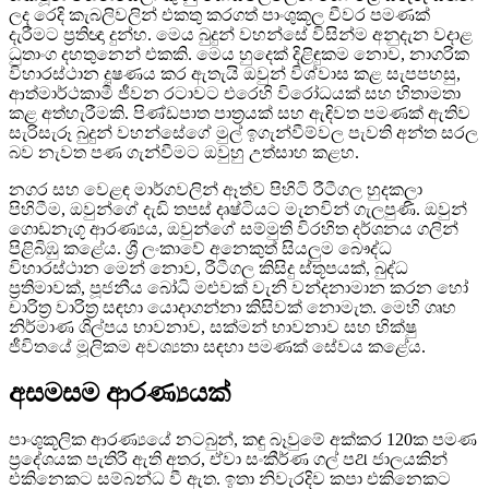
ලද රෙදි කැබලිවලින් එකතු කරගත් පාංශුකූල චීවර පමණක්
දැරීමට ප්‍රතිඥා දුන්හ. මෙය බුදුන් වහන්සේ විසින්ම අනුදැන වදාළ
ධුතාංග දහතුනෙන් එකකි. මෙය හුදෙක් දිළිඳුකම නොව, නාගරික
විහාරස්ථාන දූෂණය කර ඇතැයි ඔවුන් විශ්වාස කළ සැපපහසු,
ආත්මාර්ථකාමී ජීවන රටාවට එරෙහි විරෝධයක් සහ හිතාමතා
කළ අත්හැරීමකි. පිණ්ඩපාත පාත්‍රයක් සහ ඇඳිවත පමණක් ඇතිව
සැරිසැරූ බුදුන් වහන්සේගේ මුල් ඉගැන්වීම්වල පැවති අන්ත සරල
බව නැවත පණ ගැන්වීමට ඔවුහු උත්සාහ කළහ.
නගර සහ වෙළඳ මාර්ගවලින් ඈත්ව පිහිටි රීටීගල හුදකලා
පිහිටීම, ඔවුන්ගේ දැඩි තපස් දෘෂ්ටියට මැනවින් ගැලපුණි. ඔවුන්
ගොඩනැගූ ආරණ්‍යය, ඔවුන්ගේ සම්මුති විරහිත දර්ශනය ගලින්
පිළිබිඹු කළේය. ශ්‍රී ලංකාවේ අනෙකුත් සියලුම බෞද්ධ
විහාරස්ථාන මෙන් නොව, රීටීගල කිසිදු ස්තූපයක්, බුද්ධ
ප්‍රතිමාවක්, පූජනීය බෝධි මළුවක් වැනි වන්දනාමාන කරන හෝ
චාරිත්‍ර වාරිත්‍ර සඳහා යොදාගන්නා කිසිවක් නොමැත. මෙහි ගෘහ
නිර්මාණ ශිල්පය භාවනාව, සක්මන් භාවනාව සහ භික්ෂු
ජීවිතයේ මූලිකම අවශ්‍යතා සඳහා පමණක් සේවය කළේය.
අසමසම ආරණ්‍යයක්
පාංශුකූලික ආරණ්‍යයේ නටබුන්, කඳු බෑවුමේ අක්කර 120ක පමණ
ප්‍රදේශයක පැතිරී ඇති අතර, ඒවා සංකීර්ණ ගල් පଥ ජාලයකින්
එකිනෙකට සම්බන්ධ වී ඇත. ඉතා නිවැරදිව කපා එකිනෙකට