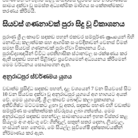
සාමය දක්වා වූ සමස්ත අධ්‍යාත්මික මාර්ගය සංකේතාත්මකව
තරණය කිරීමයි.
සියවස් ගණනාවක් පුරා සිදු වූ විකාශනය
පුරාණ ශ්‍රී ලංකාවේ සඳකඩ පහන් එකවර සම්පූර්ණ രൂപයෙන් බිහි
නොවීය; කලාත්මක සහ ආගමික සංවේදීතාවන් වෙනස් වීමත්
සමඟ සියවස් ගණනාවක් පුරා ඒවා විකාශනය විය.
පුරාවිද්‍යාඥයින් විවිධ ඓතිහාසික ස්ථානවල සංරක්ෂණය කර
ඇති සඳකඩ පහන් පිළිබඳව ප්‍රවේශමෙන් අධ්‍යයනය කිරීමෙන්
මෙම වර්ධනය සොයාගෙන ඇත.
අනුරාධපුර ස්වර්ණමය යුගය
වඩාත්ම ප්‍රසිද්ධ සඳකඩ පහන්, දළ වශයෙන් 7 වන සියවසේ සිට
10 වන සියවස දක්වා වූ අනුරාධපුර යුගයේ අග භාගයට අයත්
වේ. මෙම යුගයේදී, ශ්‍රී ලංකාවේ බෞද්ධ කලා ප්‍රකාශනය
අතිවිශිෂ්ට මට්ටමකට ළඟා වූ අතර, සඳකඩ පහණ එහි වඩාත්ම
සම්පූර්ණ සංකේතාත්මක ස්වරූපය ලබා ගත්තේය. මෙම
අනුරාධපුර සඳකඩ පහන්වල සාමාන්‍යයෙන් ඉහත විස්තර කළ
සියලුම අංග අඩංගු වේ: ගිනිදැල්, සතුන් සතර දෙනා, ලියවැල,
හංසයන් සහ නෙළුම, මේ සියල්ල සුවිශේෂී දක්ෂතාවයකින්
නිර්මාණය කර ඇත.