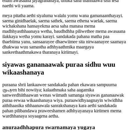
enam awasaana jayagrahanaya, dhuka saha thanhaawa sisil lesa
naethi wii yaama.
meya pitatha aethi siyaluma walalu yomu wana gamanaanthayayi.
saema ginidhaelak, saema sathek, saema ethena waelak, saema
wichakshana hansayekma aesa saha manasa mema
madhhyasthhaanaya wetha, baudhdhha piliwethee mema awasaana
ilakkaya wetha yomu karayi. sandakada pahana matha paa
thaebiima yanu, sansaarayee dhaewiimee sita nirwaanayee saamaya
dhakwaa wuu samastha adhhyaathmika maargaya
sankeethaathmakawa tharanaya kiriimayi.
siyawas gananaawak puraa sidhu wuu
wikaashanaya
puraana shrii lankaawee sandakada pahan ekawara sampuurna
രൂപyen bihi nowiiya; kalaathmaka saha aagamika
sanweedhiithaawan wenas wiimath samanga siyawas gananaawak
puraa eewaa wikaashanaya wiya. puraawidhyaagnayin wiwidhha
aithihaasika sthhaanawala sanrakshanaya kara aethi sandakada
pahan pilibandawa praweeshamen adhhyayanaya kiriimen mema
wardhhanaya soyaagena aetha.
anuraadhhapura swarnamaya yugaya