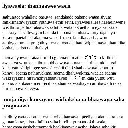
liyawaela: thanhaawee waela
sathungee walallata pasuwa, sandakada pahana wataa siyum
sankiirnathwayakin yuthuwa ethii aethi, liyawaela lesa haendinwena
wisithuru pathra rataawak sahitha walallak aetha. meya sansaara
chakrayata sathwayan baenda thabana thanhaawa niyoojanaya
karayi. paetalii sirakarana waelak men, laukika aashaawan
adhhyaathmika pragathiya walakwana athara wignaanaya bhauthika
lookayata baenda thabayi.
mema liyawael rataa dhruda graenayit matha ಕೆತ್ತm kiriimata
awashya wuu kalaathmakabhaawaya puraana shrii laankika gal
kaetayam shilpiingee suwisheeshii dhakshathaawaya pennum
karayi. saema pathrayakma, saema dhaluwakma, waelee saema
wakrayakma nirawadhyathaawayen ಕೆತ್ತm kala yuthu wuu
athara, alankaara menma dhaarshanika washayen arthhawath rataa
nirmaanaya kaleeya.
puujaniiya hansayan: wichakshana bhaawaya saha
pragnaawa
madhhyayata aasanna wana wita, hansayan peeliyak alankaara lesa
gaman karayi. baudhdhha saha hindhu puraanookthiwala,
hansayaata aashcharyamath haekiyaawak aetha: jalaya saha kiri