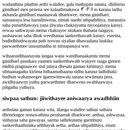
wadaathma pitathin aethi walallee, gala mathupita natana, dhilisena
ginidhael men penena see kalaathmakawa ಕೆತ್ತm karana ladha
akhanda ginidhael maalaawak dhaekwee. mema ginidhael,
sansaaraya lesa haendinwena, nimak naethi uthpaththiya, maranaya
saha punarbhawaya yana jiiwana chakrayama niyoojanaya karayi.
eewaa sathwayan mema chakrayee sirakara thabana raagaya,
aashaawan saha dhuk weedhanaa sankeethawath karayi. eseema,
budhdhhathwayata path nowuu siyallan dhawaalana laukika
paewaethmee unusumadha in niruupanaya wee.
wihaarasthhaanayata langaa wana wandhanaakaruta mema
ginidhael pasukara yaamen sankeethawath wuuyee raaga ginnen
midhii pragnaawee sisil jalaya dhesata gaman kiriimayi. mema
sthhaanagatha kiriima hithaamathaama sidhu karana ladhdhaki:
budhun wahanseegee igaenwiimwala sarana sewiimata pera,
awidhyaawen yuthu paewaethmee dhaewena swabhaawaya
piligatha yuthuya.
siwpaa sathun: jiiwithayee aniwaarya awadhhiin
aethulata gaman karana wita, iilanga walallee sathun sathara
dhenekugee nonawathina perahaerak dhaekwee: aethaa, ashwayaa,
sinhayaa saha gawayaa. saema sathekutama gaemburu
sankeethaathmaka arthhayak aetha. aethaa uthpaththiya, enam