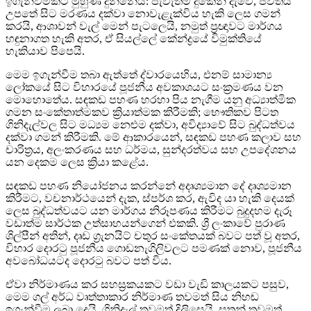
ඉගැන්වීමකට මුහුණ දුන්නේය: පැවැත්ම දුකෙන් දැවේ, ජීවිතය
උපතේ සිට මරණය දක්වා නොවැළැක්විය හැකි ලෙස ගමන්
කරයි, ආශාවන් වැල් මෙන් පැටලෙයි, නමුත් ප්‍රඥාවට මාර්ගය
හඳුනාගත හැකි අතර, ඒ සියල්ලේ කේන්ද්‍රයේ විමුක්තියේ
හැකියාව පිපෙයි.
මෙම ඉගැන්වීම තබා ඇත්තේ ද්වාරයෙහිය, එනම් සාමාන්‍ය
ලෝකයේ සිට විහාරයේ පූජනීය අවකාශයට සංක්‍රමණය වන
මොහොතේය. සඳකඩ පහණ හරහා පිය නැගීම යනු අධ්‍යාත්මික
ගමන සංකේතාත්මකව ක්‍රියාත්මක කිරීමකි; භෞතිකව පිටත
ගිනිදැල්වල සිට මධ්‍යම නෙළුම දක්වා, අවිද්‍යාවේ සිට බුද්ධත්වය
දක්වා ගමන් කිරීමකි. මේ ආකාරයෙන්, සඳකඩ පහණ කලාව සහ
චාරිත්‍රය, අලංකරණය සහ ධර්මය, සුන්දරත්වය සහ උපදේශනය
යන දෙකම ලෙස ක්‍රියා කළේය.
සඳකඩ පහණ නියෝජනය කරන්නේ අදෘශ්‍යමාන දේ දෘශ්‍යමාන
කිරීමට, වචනාර්ථයෙන් දැක, ස්පර්ශ කර, ඇවිද යා හැකි දෙයක්
ලෙස බුද්ධත්වයට යන මාර්ගය නිරූපණය කිරීමට බුදුදහම දැරූ
වඩාත්ම සාර්ථක උත්සාහයන්ගෙන් එකකි. ශ්‍රී ලංකාවේ පුරාණ
ශිල්පීන් අතින්, දෘඩ ග්‍රැනයිට් චතුර සංකේතයක් බවට පත් වූ අතර,
විහාර දොරටු පූජනීය ගොඩනැගිලිවලට පමණක් නොව, පූජනීය
අවබෝධයටද දොරටු බවට පත් විය.
ඒවා නිර්මාණය කර සහස්‍රකයකට වඩා වැඩි කාලයකට පසුව,
මෙම ගල් අර්ධ වෘත්තාකාර නිර්මාණ තවමත් සිය නිහඬ
ඉගැන්වීම ලබා දෙයි. ගිනිදැල් තවමත් දිලිසෙයි, සතුන් තවමත්