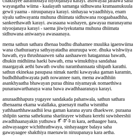
chakrayee aarambhaya niyoojanaya karayi. ashwayaa jaraawa saha
wayasgatha wiima - kaalayath samanga sidhuwana kramaanukuula
gewii yaama - niruupanaya karayi. sinhayaa wyaadhhiya, enam
siyalu sathwayanta muhuna dhiimata sidhuwana roogaabaadhha,
sankeethawath karayi. awasaana washayen, gawayaa maranayama
niyoojanaya karayi - saema jiiwiyekutama muhuna dhiimata
sidhuwana aniwaarya awasaanaya.
mema sathun sathara dhenaa budhu dhahamee muulika igaenwiima
wana chathuraarya sathyayatadha anuruupa wee. dhuka wishwiiya
bawath, eya thrushnaawen saha aashaawen hatagannaa bawath,
dhukin midhiima haeki bawath, ema wimukthiya sandahaa
maargayak aethi bawath owuhu narambannaata sihipath karathi.
sathun ekinekaa pasupasa nimak naethi kawayaka gaman karamin,
budhdhhathwayata path nowannee nam, mema awadhhiin
asankhyaatha bhawayan puraa dhina niyamayak nomaethiwa
punaraawarthanaya wana bawa awadhhaaranaya karayi.
anuraadhhapura yugayee sandakada pahanwala, sathun sathara
dhenaama ekama walallaka, graenayit matha wismitha
yathhaarthhawaadhii lesa gaman karana ayuru dhaekwee. puraana
shilpiin saema sathekuma shariirayee wisthara kerehi suwisheeshii
awadhhaanayakin yuthuwa ಕೆತ್ತm kara, aethaagee bara,
ashwayaagee wichithrathwaya, sinhayaagee balaya saha
gawayaagee shakthiya maenawin niruupanaya kara aetha.