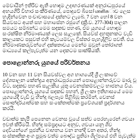
මේවායින් ඉතිරිව ඇති හොඳම උදාහරණයක් අනුරාධපුරයේ
අභයගිරි විහාර සංකීර්ණයේ, පොදුවේ බිසෝ மாளிகාව ලෙස
හැඳින්වෙන පංචාවාසයේ දක්නට ලැබේ. 7 වන හෝ 8 වන
සියවසට අයත් සහ මහාසේන රජුගේ (ක්‍රි.ව. 277-304) පාලන
සමයට සම්බන්ධ මෙම සඳකඩ පහණ, එම යුගයේ හොඳම
සංරක්ෂිත නිර්මාණයක් ලෙස සැලකේ. සියවස් දහතුනකට වැඩි
කාලයකට පසුවත් එහි කැටයම්වල විස්තර පැහැදිලිව පවතී. එය
නිර්මාණකරුවන්ගේ දක්ෂතාවය මෙන්ම ඔවුන් තෝරාගත්
මාධ්‍යයේ කල්පැවැත්ම යන දෙකටම සාක්ෂියකි.
පොළොන්නරු යුගයේ පරිවර්තනය
10 වන සහ 11 වන සියවස්වල අග භාගයේදී ශ්‍රී ලංකාවේ
දේශපාලන කේන්ද්‍රය අනුරාධපුරයෙන් පොළොන්නරුවට මාරු වූ
විට, සඳකඩ පහණ සැලකිය යුතු වෙනස්කම්වලට භාජනය විය.
පොළොන්නරු යුගයේ සඳකඩ පහන්, ශ්‍රී ලංකා ඉතිහාසයේ මෙම
යුගයේදී වැඩි වූ හින්දු බලපෑම පිළිබිඹු කරමින්, වෙනස්
සෞන්දර්යාත්මක සහ සංකේතාත්මක ප්‍රවේශයක් ප්‍රදර්ශනය
කරයි.
වඩාත්ම කැපී පෙනෙන වෙනස වූයේ සත්ව පෙරහැරෙන් ගවයා
ඉවත් කිරීමයි. හින්දු සම්ප්‍රදායට අනුව, ගවයා යනු ශිව
දෙවියන්ගේ පූජනීය වාහනය වන නන්දි වන අතර, හින්දු
සංස්කෘතික අංග ප්‍රමුඛ වත්ම බෞද්ධ ප්‍රතිමා ශිල්පයේ එහි පැවැත්ම