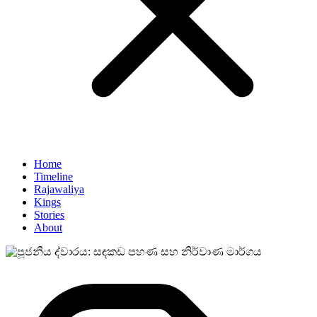
Home
Timeline
Rajawaliya
Kings
Stories
About