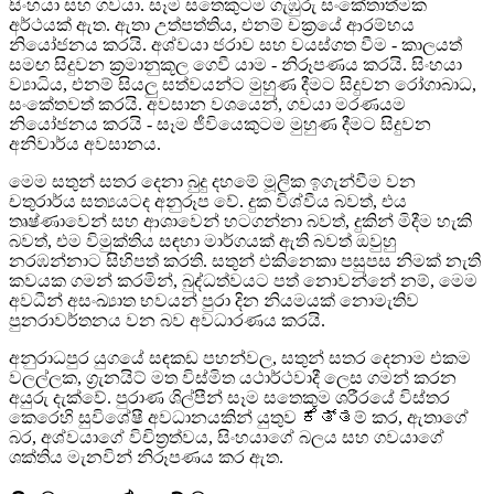
සිංහයා සහ ගවයා. සෑම සතෙකුටම ගැඹුරු සංකේතාත්මක
අර්ථයක් ඇත. ඇතා උත්පත්තිය, එනම් චක්‍රයේ ආරම්භය
නියෝජනය කරයි. අශ්වයා ජරාව සහ වයස්ගත වීම - කාලයත්
සමඟ සිදුවන ක්‍රමානුකූල ගෙවී යාම - නිරූපණය කරයි. සිංහයා
ව්‍යාධිය, එනම් සියලු සත්වයන්ට මුහුණ දීමට සිදුවන රෝගාබාධ,
සංකේතවත් කරයි. අවසාන වශයෙන්, ගවයා මරණයම
නියෝජනය කරයි - සෑම ජීවියෙකුටම මුහුණ දීමට සිදුවන
අනිවාර්ය අවසානය.
මෙම සතුන් සතර දෙනා බුදු දහමේ මූලික ඉගැන්වීම වන
චතුරාර්ය සත්‍යයටද අනුරූප වේ. දුක විශ්වීය බවත්, එය
තෘෂ්ණාවෙන් සහ ආශාවෙන් හටගන්නා බවත්, දුකින් මිදීම හැකි
බවත්, එම විමුක්තිය සඳහා මාර්ගයක් ඇති බවත් ඔවුහු
නරඹන්නාට සිහිපත් කරති. සතුන් එකිනෙකා පසුපස නිමක් නැති
කවයක ගමන් කරමින්, බුද්ධත්වයට පත් නොවන්නේ නම්, මෙම
අවධීන් අසංඛ්‍යාත භවයන් පුරා දින නියමයක් නොමැතිව
පුනරාවර්තනය වන බව අවධාරණය කරයි.
අනුරාධපුර යුගයේ සඳකඩ පහන්වල, සතුන් සතර දෙනාම එකම
වලල්ලක, ග්‍රැනයිට් මත විස්මිත යථාර්ථවාදී ලෙස ගමන් කරන
අයුරු දැක්වේ. පුරාණ ශිල්පීන් සෑම සතෙකුම ශරීරයේ විස්තර
කෙරෙහි සුවිශේෂී අවධානයකින් යුතුව ಕೆತ್ತම් කර, ඇතාගේ
බර, අශ්වයාගේ විචිත්‍රත්වය, සිංහයාගේ බලය සහ ගවයාගේ
ශක්තිය මැනවින් නිරූපණය කර ඇත.