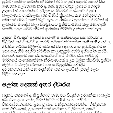
පුරාවිද්‍යාත්මක සමීක්ෂණ මගින් දිවයින පුරා සඳකඩ පහන් සිය
ගණනක් ලේඛනගත කර ඇතත්, අනුරාධපුර යුගයේ හොඳම
උදාහරණ සාපේක්ෂව දුර්ලභ ය. සියවස් ගණනාවක් පුරා
කාලගුණය, වෘක්ෂලතා සහ මිනිස් ක්‍රියාකාරකම් හේතුවෙන්
බොහෝ ඒවාට හානි සිදුවී ඇත. සංරක්ෂණ ප්‍රයත්නයන් මගින් ශ්‍රී
ලංකාවේ බෞද්ධ කලා සම්ප්‍රදායට ප්‍රතිස්ථාපනය කළ නොහැකි
සාක්ෂි ලෙස මෙම නිධන් ආරක්ෂා කිරීමට උත්සාහ කර ඇත.
නූතන විද්වතුන් සඳකඩ පහණේ සංකේතවාදය සහ වර්ධනය
පිළිබඳව තවමත් විවාද කරති. සමහර අර්ථකථන තනි තනි අංගවල
නිශ්චිත අර්ථය පිළිබඳව වෙනස් වන අතර, නව පුරාවිද්‍යාත්මක
සොයාගැනීම් ඉඳහිට ස්ථාපිත කාලානුක්‍රමයන්ට අභියෝග කරයි.
එහෙත්, සඳකඩ පහණ, සංසාරයේ සිට නිර්වාණය දක්වා වූ
මාර්ගයේ සංකේතාත්මක නිරූපණයක් ලෙස මූලික කියවීම, ප්‍රතිමා
ශිල්පීය විශ්ලේෂණයෙන් සහ සාම්ප්‍රදායික බෞද්ධ
අර්ථකථනයෙන් යන දෙකින්ම සහාය ලබමින්, පුළුල් ලෙස
පිළිගෙන ඇත.
ලෝක දෙකක් අතර ද්වාරය
සඳකඩ පහණේ ඇති ප්‍රතිභාව නම්, එය වියුක්ත දාර්ශනික සංකල්ප
ක්ෂණික දෘශ්‍ය අත්දැකීමක් බවට පරිවර්තනය කිරීමයි.
විහාරස්ථානයකට ළඟා වූ සෑම වන්දනාකරුවෙක්ම, භික්ෂුවක්
හෝ ගිහියෙක්, උගතෙක් හෝ සාමාන්‍ය වැසියෙක්, එකම