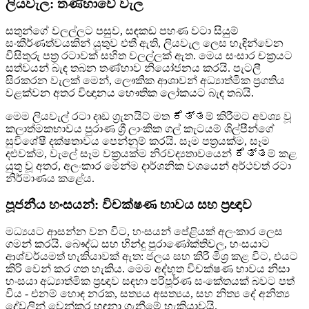
ලියවැල: තණ්හාවේ වැල
සතුන්ගේ වලල්ලට පසුව, සඳකඩ පහණ වටා සියුම්
සංකීර්ණත්වයකින් යුතුව එතී ඇති, ලියවැල ලෙස හැඳින්වෙන
විසිතුරු පත්‍ර රටාවක් සහිත වලල්ලක් ඇත. මෙය සංසාර චක්‍රයට
සත්වයන් බැඳ තබන තණ්හාව නියෝජනය කරයි. පැටලී
සිරකරන වැලක් මෙන්, ලෞකික ආශාවන් අධ්‍යාත්මික ප්‍රගතිය
වළක්වන අතර විඥානය භෞතික ලෝකයට බැඳ තබයි.
මෙම ලියවැල් රටා දෘඩ ග්‍රැනයිට් මත ಕೆತ್ತම් කිරීමට අවශ්‍ය වූ
කලාත්මකභාවය පුරාණ ශ්‍රී ලාංකික ගල් කැටයම් ශිල්පීන්ගේ
සුවිශේෂී දක්ෂතාවය පෙන්නුම් කරයි. සෑම පත්‍රයක්ම, සෑම
දළුවක්ම, වැලේ සෑම වක්‍රයක්ම නිරවද්‍යතාවයෙන් ಕೆತ್ತම් කළ
යුතු වූ අතර, අලංකාර මෙන්ම දාර්ශනික වශයෙන් අර්ථවත් රටා
නිර්මාණය කළේය.
පූජනීය හංසයන්: විචක්ෂණ භාවය සහ ප්‍රඥාව
මධ්‍යයට ආසන්න වන විට, හංසයන් පේළියක් අලංකාර ලෙස
ගමන් කරයි. බෞද්ධ සහ හින්දු පුරාණෝක්තිවල, හංසයාට
ආශ්චර්යමත් හැකියාවක් ඇත: ජලය සහ කිරි මිශ්‍ර කළ විට, එයට
කිරි වෙන් කර ගත හැකිය. මෙම අද්භූත විචක්ෂණ භාවය නිසා
හංසයා අධ්‍යාත්මික ප්‍රඥාව සඳහා පරිපූර්ණ සංකේතයක් බවට පත්
විය - එනම් හොඳ නරක, සත්‍යය අසත්‍යය, සහ නිත්‍ය දේ අනිත්‍ය
දේවලින් වෙන්කර හඳුනා ගැනීමේ හැකියාවයි.