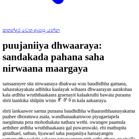
කතන්දර වෙත ආපසු යන්න
puujaniiya dhwaaraya:
sandakada pahana saha
nirwaana maargaya
sansaarayee sita nirwaanaya dhakwaa wuu baudhdhha gamana,
sahasrakayakata adhhika kaalayak wihaara dhwaarayan aarakshaa
kala ardhha wruththaakaara graenayit kalaakruthi bawata puraana
shrii laankika shilpiin wisin ಕೆತ್ತm kala aakaaraya.
shrii lankaawee saema puraana baudhdhha wihaarasthhaanayakama
paahee dhoratuwa asala, wandhanaakaruwoo piyagaetapela
naegiimata pera mohothakata nathara wethi. owungee paamula
aeththee ardhha wruththaakaara gal puwaruwaki. ehi mathupita
ginidhael, sathun, liyawael saha puujaniiya hansayangen
samanwitha walalu aakaara rataawangen pirii aethi athara, ee siyalla