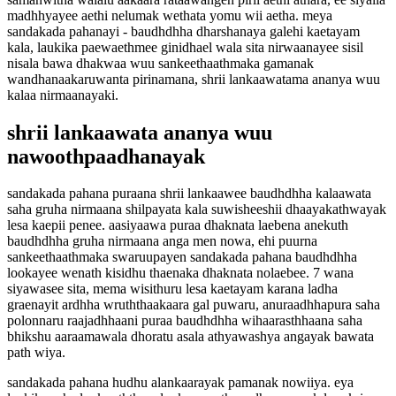
madhhyayee aethi nelumak wethata yomu wii aetha. meya
sandakada pahanayi - baudhdhha dharshanaya galehi kaetayam
kala, laukika paewaethmee ginidhael wala sita nirwaanayee sisil
nisala bawa dhakwaa wuu sankeethaathmaka gamanak
wandhanaakaruwanta pirinamana, shrii lankaawatama ananya wuu
kalaa nirmaanayaki.
shrii lankaawata ananya wuu
nawoothpaadhanayak
sandakada pahana puraana shrii lankaawee baudhdhha kalaawata
saha gruha nirmaana shilpayata kala suwisheeshii dhaayakathwayak
lesa kaepii penee. aasiyaawa puraa dhaknata laebena anekuth
baudhdhha gruha nirmaana anga men nowa, ehi puurna
sankeethaathmaka swaruupayen sandakada pahana baudhdhha
lookayee wenath kisidhu thaenaka dhaknata nolaebee. 7 wana
siyawasee sita, mema wisithuru lesa kaetayam karana ladha
graenayit ardhha wruththaakaara gal puwaru, anuraadhhapura saha
polonnaru raajadhhaani puraa baudhdhha wihaarasthhaana saha
bhikshu aaraamawala dhoratu asala athyawashya angayak bawata
path wiya.
sandakada pahana hudhu alankaarayak pamanak nowiiya. eya