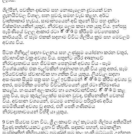
ශිල්පීන්, පවතින දෘඩතම සහ නොසැලෙන ද්‍රව්‍යයක් වන
ග්‍රැනයිට්වල විශාල, ඝන පුවරු සමඟ වැඩ කළහ. අර්ධ
වෘත්තාකාර හැඩය, සාමාන්‍යයෙන් අඩි තුනේ සිට පහ දක්වා
විෂ්කම්භයකින් යුතුව, නිරවද්‍ය ලෙස කපා ගත යුතු විය. ඉන්පසු
පැමිණියේ වලලු ආකාර රටා ಕೆತ್ತම් කිරීමේ වෙහෙසකර
කාර්යයයි. ඒ සෑම එකක් සඳහාම විවිධ ශිල්පීය ක්‍රම සහ මෙවලම්
අවශ්‍ය විය.
පිටත ගිනිදැල් සඳහා චලනය සහ උණුසුම යෝජනා කරන චතුර,
ස්වාභාවික වක්‍ර අවශ්‍ය විය. සතුන්ට ශරීර રચනාවේ
නිරවද්‍යතාවය සහ ජීවමාන පෙනුමක් අවශ්‍ය විය - සෑම
විශේෂයක්ම එක බැල්මකින් හඳුනාගත හැකි විය යුතු අතර, සෑම
ඉරියව්වක්ම ස්වාභාවික හා ගතික විය යුතුය. ලියවැල සඳහා
අසංඛ්‍යාත සියුම් පත්‍ර සහ වැල් ඉවසීමෙන් ಕೆತ್ತම් කිරීම අවශ්‍ය වූ
අතර, සමමිතික මෙන්ම විවිධත්වයෙන් යුත් රටා නිර්මාණය
කළේය. හංසයන් අලංකාරව හා ගෞරවාන්විතව ಕೆತ್ತම් කළ
යුතු විය, සෑම කුරුල්ලෙක්ම සමාන වුවද, එකිනෙකින් වෙනස්
විය. අවසාන වශයෙන්, මධ්‍යම නෙළුමට පරිපූර්ණ අරීය
සමමිතියක් අවශ්‍ය වූ අතර, එහි පෙති ගණිතමය
නිරවද්‍යතාවයෙන් විහිදී යා යුතුය.
9 වන සියවස වන විට, ශ්‍රී ලංකාවේ ගල් කැටයම් ශිල්පය අතිශයින්
දියුණු තත්ත්වයකට ළඟා වී තිබුණි. සඳකඩ පහන්, සමකාලීන
සංස්කෘතීන් කිහිපයකට පමණක් සම කළ හැකි මට්ටමේ උන්නත