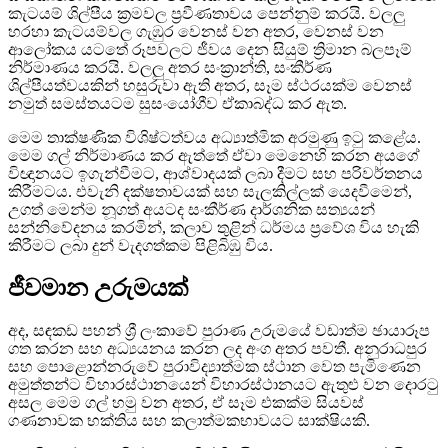
කැටයම් ශිල්පීය ක්‍රමවල ප්‍රවීණතාවය පෙන්නුම් කරයි. වලලු
හරහා කැටයම්වල ගැඹුර වෙනස් වන අතර, වෙනස් වන
ආලෝකය යටතේ රූපවලට ජීවය දෙන සියුම් ත්‍රිමාන බලපෑම්
නිර්මාණය කරයි. වලලු අතර සංක්‍රාන්ති, සංකීර්ණ
ශිල්පීයත්වයකින් හසුරුවා ඇති අතර, සෑම ස්ථරයක්ම වෙනස්
නමුත් සමස්තයටම සුසංයෝගීව ඒකාබද්ධ කර ඇත.
මෙම තාක්ෂණික විශිෂ්ටත්වය අධ්‍යාත්මික අරමුණු ඉටු කළේය.
මෙම ගල් නිර්මාණය කර ඇත්තේ ඒවා මෙනෙහි කරන අයගේ
විඥානයට ඉගැන්වීමට, ආශ්වාදයක් ලබා දීමට සහ පරිවර්තනය
කිරීමටය. එවැනි දක්ෂතාවයක් සහ සැලකිල්ලක් යෙදවීමෙන්,
උගත් මෙන්ම නූගත් අයටද සංකීර්ණ දාර්ශනික සත්‍යයන්
සන්නිවේදනය කරමින්, කලාව තුළින් ධර්මය ප්‍රවේශ විය හැකි
කිරීමට ලබා දුන් වැදගත්කම පිළිබිඹු විය.
ජීවමාන උරුමයක්
අද, සඳකඩ පහන් ශ්‍රී ලංකාවේ පුරාණ උරුමයේ වඩාත්ම ඡායාරූප
ගත කරන සහ අධ්‍යයනය කරන ලද අංග අතර පවතී. අනුරාධපුර
සහ පොළොන්නරුවේ පුරාවිද්‍යාත්මක ස්ථාන වෙත පැමිණෙන
අමුත්තන්ට විහාරස්ථානයෙන් විහාරස්ථානයට ඇතුළු වන දොරටු
අසල මෙම ගල් හමු වන අතර, ඒ සෑම එකක්ම සියවස්
ගණනාවක භක්තිය සහ කලාත්මකභාවයට සාක්ෂියකි.