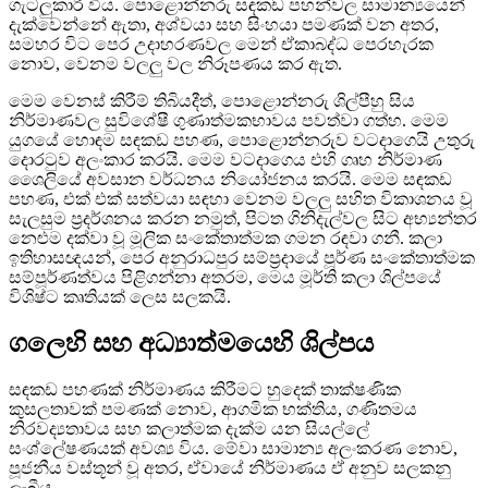
ගැටලුකාරී විය. පොළොන්නරු සඳකඩ පහන්වල සාමාන්‍යයෙන්
දැක්වෙන්නේ ඇතා, අශ්වයා සහ සිංහයා පමණක් වන අතර,
සමහර විට පෙර උදාහරණවල මෙන් ඒකාබද්ධ පෙරහැරක
නොව, වෙනම වලලු වල නිරූපණය කර ඇත.
මෙම වෙනස් කිරීම් තිබියදීත්, පොළොන්නරු ශිල්පීහු සිය
නිර්මාණවල සුවිශේෂී ගුණාත්මකභාවය පවත්වා ගත්හ. මෙම
යුගයේ හොඳම සඳකඩ පහණ, පොළොන්නරුව වටදාගෙයි උතුරු
දොරටුව අලංකාර කරයි. මෙම වටදාගෙය එහි ගෘහ නිර්මාණ
ශෛලියේ අවසාන වර්ධනය නියෝජනය කරයි. මෙම සඳකඩ
පහණ, එක් එක් සත්වයා සඳහා වෙනම වලලු සහිත විකාශනය වූ
සැලසුම ප්‍රදර්ශනය කරන නමුත්, පිටත ගිනිදැල්වල සිට අභ්‍යන්තර
නෙළුම දක්වා වූ මූලික සංකේතාත්මක ගමන රඳවා ගනී. කලා
ඉතිහාසඥයන්, පෙර අනුරාධපුර සම්ප්‍රදායේ පූර්ණ සංකේතාත්මක
සම්පූර්ණත්වය පිළිගන්නා අතරම, මෙය මූර්ති කලා ශිල්පයේ
විශිෂ්ට කෘතියක් ලෙස සලකයි.
ගලෙහි සහ අධ්‍යාත්මයෙහි ශිල්පය
සඳකඩ පහණක් නිර්මාණය කිරීමට හුදෙක් තාක්ෂණික
කුසලතාවක් පමණක් නොව, ආගමික භක්තිය, ගණිතමය
නිරවද්‍යතාවය සහ කලාත්මක දැක්ම යන සියල්ලේ
සංශ්ලේෂණයක් අවශ්‍ය විය. මේවා සාමාන්‍ය අලංකරණ නොව,
පූජනීය වස්තූන් වූ අතර, ඒවායේ නිර්මාණය ඒ අනුව සලකනු
ලැබීය.