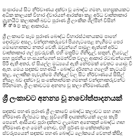
සංසාරයේ සිට නිර්වාණය දක්වා වූ බෞද්ධ ගමන, සහස්‍රකයකට
අධික කාලයක් විහාර ද්වාරයන් ආරක්ෂා කළ අර්ධ වෘත්තාකාර
ග්‍රැනයිට් කලාකෘති බවට පුරාණ ශ්‍රී ලාංකික ශිල්පීන් විසින්
ಕೆತ್ತම් කළ ආකාරය.
ශ්‍රී ලංකාවේ සෑම පුරාණ බෞද්ධ විහාරස්ථානයකම පාහේ
දොරටුව අසල, වන්දනාකරුවෝ පියගැටපෙළ නැගීමට පෙර
මොහොතකට නතර වෙති. ඔවුන්ගේ පාමුල ඇත්තේ අර්ධ
වෘත්තාකාර ගල් පුවරුවකි. එහි මතුපිට ගිනිදැල්, සතුන්, ලියවැල්
සහ පූජනීය හංසයන්ගෙන් සමන්විත වලලු ආකාර රටාවන්ගෙන්
පිරී ඇති අතර, ඒ සියල්ල මධ්‍යයේ ඇති නෙළුමක් වෙතට යොමු වී
ඇත. මෙය සඳකඩ පහණයි - බෞද්ධ දර්ශනය ගලෙහි කැටයම්
කළ, ලෞකික පැවැත්මේ ගිනිදැල් වල සිට නිර්වාණයේ සිසිල්
නිසල බව දක්වා වූ සංකේතාත්මක ගමනක් වන්දනාකරුවන්ට
පිරිනමන, ශ්‍රී ලංකාවටම අනන්‍ය වූ කලා නිර්මාණයකි.
ශ්‍රී ලංකාවට අනන්‍ය වූ නවෝත්පාදනයක්
සඳකඩ පහණ පුරාණ ශ්‍රී ලංකාවේ බෞද්ධ කලාවට සහ ගෘහ
නිර්මාණ ශිල්පයට කළ සුවිශේෂී දායකත්වයක් ලෙස කැපී
පෙනේ. ආසියාව පුරා දක්නට ලැබෙන අනෙකුත් බෞද්ධ ගෘහ
නිර්මාණ අංග මෙන් නොව, එහි පූර්ණ සංකේතාත්මක
ස්වරූපයෙන් සඳකඩ පහණ බෞද්ධ ලෝකයේ වෙනත් කිසිදු