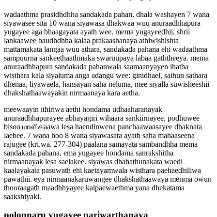
wadaathma prasidhdhha sandakada pahan, dhala washayen 7 wana
siyawasee sita 10 wana siyawasa dhakwaa wuu anuraadhhapura
yugayee aga bhaagayata ayath wee. mema yugayeedhii, shrii
lankaawee baudhdhha kalaa prakaashanaya athiwishishta
mattamakata langaa wuu athara, sandakada pahana ehi wadaathma
sampuurna sankeethaathmaka swaruupaya labaa gaththeeya. mema
anuraadhhapura sandakada pahanwala saamaanyayen ihatha
wisthara kala siyaluma anga adangu wee: ginidhael, sathun sathara
dhenaa, liyawaela, hansayan saha neluma, mee siyalla suwisheeshii
dhakshathaawayakin nirmaanaya kara aetha.
meewaayin ithiriwa aethi hondama udhaaharanayak
anuraadhhapurayee abhayagiri wihaara sankiirnayee, podhuwee
bisoo மாளிகaawa lesa haendinwena panchaawaasayee dhaknata
laebee. 7 wana hoo 8 wana siyawasata ayath saha mahaaseena
rajugee (kri.wa. 277-304) paalana samayata sambandhha mema
sandakada pahana, ema yugayee hondama sanrakshitha
nirmaanayak lesa saelakee. siyawas dhahathunakata waedi
kaalayakata pasuwath ehi kaetayamwala wisthara paehaedhiliwa
pawathii. eya nirmaanakaruwangee dhakshathaawaya menma owun
thooraagath maadhhyayee kalpaewaethma yana dhekatama
saakshiyaki.
polonnaru yugayee pariwarthanaya