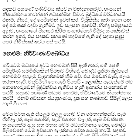
සඳකඩ පහණේ පණිවිඩය කියවන වන්දනාකරුට, හංසයන්
නියෝජනය කරන්නේ අධ්‍යාත්මික විචාර බුද්ධියේ වර්ධනයයි.
එනම්, නිසරු දේ පෙරීමෙන් ඉවත් කර, විමුක්තිය කරා ගෙන යන
දේ පමණක් රඳවා ගැනීමට ඉඩ සලසන ප්‍රඥාවයි. හින්දු සම්ප්‍රදායට
අනුව, හංසයාගේ පියාසර කිරීම සංසාරයෙන් මිදීමද සංකේතවත්
කරන අතර, එය සඳකඩ පහණේ හදවතේ ඇති දේ සඳහා සුදුසු
පෙර නිමිත්තක් බවට පත් කරයි.
නෙළුම: නිර්වාණාවබෝධය
හරියටම මධ්‍යයේ අර්ධ නෙළුමක් පිපී ඇති අතර, එහි පෙති
පරිපූර්ණ සමමිතියකින් පිටතට විහිදේ. බෞද්ධ ප්‍රතිමා ශිල්පයේ
නෙළුමට ඉහළම වැදගත්කමක් හිමි වේ. එය මඩෙන් වැඩී, ජලය
හරහා නැගී, මතුපිටින් නොගෑවී පිපෙයි - ලෞකික පැවැත්මේ මඩ
ගොහොරුවෙන් බුද්ධත්වය ඇතිවිය හැකි ආකාරය සංකේතවත්
කරයි. සඳකඩ පහණේ මධ්‍යම නෙළුම, නිර්වාණයම නියෝජනය
කරයි - එනම් අවසාන ජයග්‍රහණය, දුක සහ තණ්හාව සිසිල් ලෙස
නැති වී යාම.
මෙය පිටත ඇති සියලුම වලලු යොමු වන ගමනාන්තයයි. සෑම
ගිනිදැලක්, සෑම සතෙක්, සෑම එතෙන වැලක්, සෑම විචක්ෂණ
හංසයෙක්ම ඇස සහ මනස මෙම මධ්‍යස්ථානය වෙත, බෞද්ධ
පිළිවෙතේ මෙම අවසාන ඉලක්කය වෙත යොමු කරයි. සඳකඩ
පහණ මත පා තැබීම යනු, සංසාරයේ දැවීමේ සිට නිර්වාණයේ