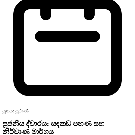
යුගය: පුරාණ
පූජනීය ද්වාරය: සඳකඩ පහණ සහ
නිර්වාණ මාර්ගය