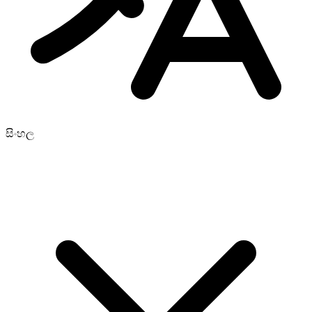
සිංහල