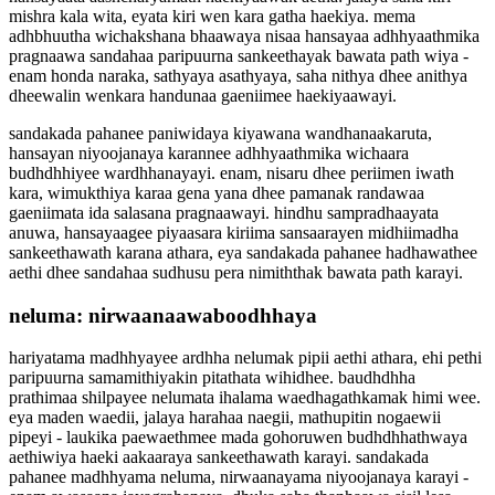
mishra kala wita, eyata kiri wen kara gatha haekiya. mema
adhbhuutha wichakshana bhaawaya nisaa hansayaa adhhyaathmika
pragnaawa sandahaa paripuurna sankeethayak bawata path wiya -
enam honda naraka, sathyaya asathyaya, saha nithya dhee anithya
dheewalin wenkara handunaa gaeniimee haekiyaawayi.
sandakada pahanee paniwidaya kiyawana wandhanaakaruta,
hansayan niyoojanaya karannee adhhyaathmika wichaara
budhdhhiyee wardhhanayayi. enam, nisaru dhee periimen iwath
kara, wimukthiya karaa gena yana dhee pamanak randawaa
gaeniimata ida salasana pragnaawayi. hindhu sampradhaayata
anuwa, hansayaagee piyaasara kiriima sansaarayen midhiimadha
sankeethawath karana athara, eya sandakada pahanee hadhawathee
aethi dhee sandahaa sudhusu pera nimiththak bawata path karayi.
neluma: nirwaanaawaboodhhaya
hariyatama madhhyayee ardhha nelumak pipii aethi athara, ehi pethi
paripuurna samamithiyakin pitathata wihidhee. baudhdhha
prathimaa shilpayee nelumata ihalama waedhagathkamak himi wee.
eya maden waedii, jalaya harahaa naegii, mathupitin nogaewii
pipeyi - laukika paewaethmee mada gohoruwen budhdhhathwaya
aethiwiya haeki aakaaraya sankeethawath karayi. sandakada
pahanee madhhyama neluma, nirwaanayama niyoojanaya karayi -