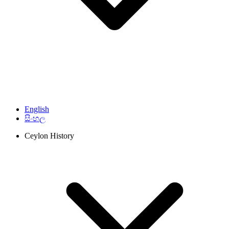
English
සිංහල
Ceylon History