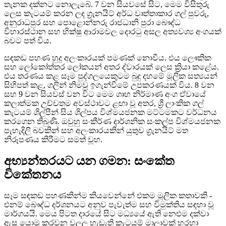
තැනක දක්නට නොලැබේ. 7 වන සියවසේ සිට, මෙම විසිතුරු
ලෙස කැටයම් කරන ලද ග්‍රැනයිට් අර්ධ වෘත්තාකාර ගල් පුවරු,
අනුරාධපුර සහ පොළොන්නරු රාජධානි පුරා බෞද්ධ
විහාරස්ථාන සහ භික්ෂු ආරාමවල දොරටු අසල අත්‍යවශ්‍ය අංගයක්
බවට පත් විය.
සඳකඩ පහණ හුදු අලංකාරයක් පමණක් නොවීය. එය ලෞකික
සහ ලෝකෝත්තර ලෝකයන් අතර ද්වාරයක් ලෙස ක්‍රියා කළේය.
එය තරණය කළ සෑම පුද්ගලයෙකුටම බුදු දහමේ මූලික සත්‍යයන්
සිහිපත් කළ, ගලින් නිමවූ ඉගැන්වීමේ උපකරණයක් විය. 8 වන
සහ 9 වන සියවස් වන විට මෙම ගෘහ නිර්මාණ අංග ඒවායේ
කලාත්මක උච්චතම අවස්ථාවට ළඟා වූ අතර, ශ්‍රී ලාංකික ගල්
කැටයම් ශිල්පීන් සිය ශිල්පය විශ්මයජනක මට්ටමකට වර්ධනය
කරගෙන තිබුණි. ඔවුහු සංකීර්ණ දාර්ශනික සංකල්ප විශ්මයජනක
පැහැදිලි බවකින් සහ අලංකාරයකින් යුතුව ග්‍රැනයිට් මත
නිරූපණය කිරීමට සමත් වූහ.
අභ්‍යන්තරයට යන ගමන: සංකේත
විකේතනය
සෑම සඳකඩ පහණකින්ම කියවෙන්නේ එකම මූලික කතාවකි -
එනම් බෞද්ධ දර්ශනයට අනුව පැවැත්ම සහ විමුක්තිය සඳහා වූ
මාර්ගයයි. මෙය පිටත දාරයේ සිට මධ්‍යයේ ඇති නෙළුම දක්වා
ඇස යොමු කරවන වලලු හැඩැති කැටයම් මාලාවක් හරහා