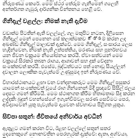
නිරූපණය කෙරේ. මෙම ස්ථර තේරුම් ගැනීමෙන් ගලෙහි
අන්තර්ගත ගැඹුරු දාර්ශනික චින්තනය හෙළි වේ.
ගිනිදැල් වළල්ල: නිමක් නැති දැවීම
වඩාත්ම පිටතින් ඇති වලල්ලේ, ගල මතුපිට නටන, දිලිසෙන
ගිනිදැල් මෙන් පෙනෙන සේ කලාත්මකව ಕೆತ್ತම් කරන ලද
අඛණ්ඩ ගිනිදැල් මාලාවක් දැක්වේ. මෙම ගිනිදැල්, සංසාරය ලෙස
හැඳින්වෙන, නිමක් නැති උත්පත්තිය, මරණය සහ පුනර්භවය
යන ජීවන චක්‍රයම නියෝජනය කරයි. ඒවා සත්වයන් මෙම
චක්‍රයේ සිරකර තබන රාගය, ආශාවන් සහ දුක් වේදනා
සංකේතවත් කරයි. එසේම, බුද්ධත්වයට පත් නොවූ සියල්ලන්
දවාලන ලෞකික පැවැත්මේ උණුසුමද ඉන් නිරූපණය වේ.
විහාරස්ථානයට ළඟා වන වන්දනාකරුට මෙම ගිනිදැල් පසුකර
යාමෙන් සංකේතවත් වූයේ රාග ගින්නෙන් මිදී ප්‍රඥාවේ සිසිල් ජලය
දෙසට ගමන් කිරීමයි. මෙම ස්ථානගත කිරීම හිතාමතාම සිදු කරන
ලද්දකි: බුදුන් වහන්සේගේ ඉගැන්වීම්වල සරණ සෙවීමට පෙර,
අවිද්‍යාවෙන් යුතු පැවැත්මේ දැවෙන ස්වභාවය පිළිගත යුතුය.
සිව්පා සතුන්: ජීවිතයේ අනිවාර්ය අවධීන්
ඇතුළට ගමන් කරන විට, ඊළඟ වලල්ලේ සතුන් සතර
දෙනෙකුගේ නොනවතින පෙරහැරක් දැක්වේ: ඇතා, අශ්වයා,