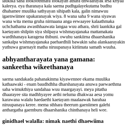
laukika saha lookooththara lookayan athara dhwaarayak lesa kriyaa
kaleeya. eya tharanaya kala saema pudhgalayekutama budhu
dhahamee muulika sathyayan sihipath kala, galin nimawuu
igaenwiimee upakaranayak wiya. 8 wana saha 9 wana siyawas
wana wita mema gruha nirmaana anga eewaayee kalaathmaka
uchchathama awasthhaawata langaa wuu athara, shrii laankika gal
kaetayam shilpiin siya shilpaya wishmayajanaka mattamakata
wardhhanaya karagena thibuni. owuhu sankiirna dhaarshanika
sankalpa wishmayajanaka paehaedhili bawakin saha alankaarayakin
yuthuwa graenayit matha niruupanaya kiriimata samath wuuha.
abhyantharayata yana gamana:
sankeetha wikeethanaya
saema sandakada pahanakinma kiyawennee ekama muulika
kathaawaki - enam baudhdhha dharshanayata anuwa paewaethma
saha wimukthiya sandahaa wuu maargayayi. meya pitatha
dhaarayee sita madhhyayee aethi neluma dhakwaa aesa yomu
karawana walalu haedaethi kaetayam maalaawak harahaa
niruupanaya keree. mema sthhara theerum gaeniimen galehi
anthargatha gaemburu dhaarshanika chinthanaya heli wee.
ginidhael walalla: nimak naethi dhaewiima