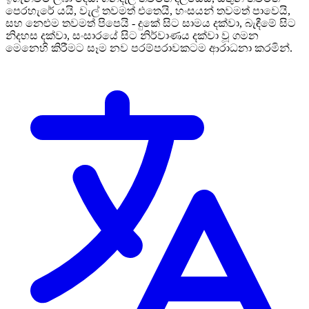
පෙරහැරේ යයි, වැල් තවමත් එතෙයි, හංසයන් තවමත් පාවෙයි,
සහ නෙළුම තවමත් පිපෙයි - දුකේ සිට සාමය දක්වා, බැඳීමේ සිට
නිදහස දක්වා, සංසාරයේ සිට නිර්වාණය දක්වා වූ ගමන
මෙනෙහි කිරීමට සෑම නව පරම්පරාවකටම ආරාධනා කරමින්.