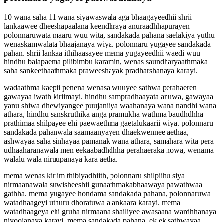
10 wana saha 11 wana siyawaswala aga bhaagayeedhii shrii
lankaawee dheeshapaalana keendhraya anuraadhhapurayen
polonnaruwata maaru wuu wita, sandakada pahana saelakiya yuthu
wenaskamwalata bhaajanaya wiya. polonnaru yugayee sandakada
pahan, shrii lankaa ithihaasayee mema yugayeedhii waedi wuu
hindhu balapaema pilibimbu karamin, wenas saundharyaathmaka
saha sankeethaathmaka praweeshayak pradharshanaya karayi.
wadaathma kaepii penena wenasa wuuyee sathwa perahaeren
gawayaa iwath kiriimayi. hindhu sampradhaayata anuwa, gawayaa
yanu shiwa dhewiyangee puujaniiya waahanaya wana nandhi wana
athara, hindhu sanskruthika anga pramukha wathma baudhdhha
prathimaa shilpayee ehi paewaethma gaetalukaarii wiya. polonnaru
sandakada pahanwala saamaanyayen dhaekwennee aethaa,
ashwayaa saha sinhayaa pamanak wana athara, samahara wita pera
udhaaharanawala men eekaabadhdhha perahaeraka nowa, wenama
walalu wala niruupanaya kara aetha.
mema wenas kiriim thibiyadhiith, polonnaru shilpiihu siya
nirmaanawala suwisheeshii gunaathmakabhaawaya pawathwaa
gathha. mema yugayee hondama sandakada pahana, polonnaruwa
watadhaageyi uthuru dhoratuwa alankaara karayi. mema
watadhaageya ehi gruha nirmaana shailiyee awasaana wardhhanaya
niyoojanaya karayi. mema sandakada pahana, ek ek sathwayaa