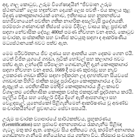
අද, ගාලු කොටුව, උරුම විශේෂඥයින් “ජීවමාන උරුම
ස්ථානයක්” ලෙස හඳුන්වන දෙයක් ලෙස පවතී - එය කාලය තුළ
මිදුණු කෞතුකාගාරයක් නොව, ඉතිහාසය සහ නූතනත්වය
සහජීවනයෙන් පවතින ගතික නාගරික අසල්වැසි ප්‍රදේශයකි.
පරම්පරා ගණනාවක් තිස්සේ මෙම වීදිවල වාසය කළ ප්‍රජාවක්
සඳහා නේවාසික දේපළ 400ක් පමණ නිවහන වන අතර, කොටුව
සංචාරක, සංස්කෘතික සහ වාණිජ කටයුතු සඳහා ද ආකර්ෂණීය
මධ්‍යස්ථානයක් බවට පත්ව ඇත.
මෙම පරිවර්තනය ජීව ගුණය සහ ආතතිය යන දෙකම ගෙන එයි.
යටත් විජිත යුගයේ ගබඩා, බුටික් හෝටල් සහ කලාගාර බවට
පත්ව ඇත. ලන්දේසි පරිපාලන ගොඩනැගිලි දැන් කෞතුකාගාර
සඳහා නිවහන වන අතර, 1669 දී පමණ කුළුබඩු සහ නැව්
උපකරණ ගබඩා කිරීම සඳහා ඉදිකරන ලද දහහත්වන සියවසේ
ගබඩාවක පිහිටි ජාතික සමුද්‍ර පුරාවිද්‍යා කෞතුකාගාරය ද ඊට
ඇතුළත් ය. ඓතිහාසික මන්දිර කෞතුකාගාරය ශ්‍රී ලංකාවේ
විශාලතම ඓතිහාසික කෞතුක වස්තු එකතුවක් ප්‍රදර්ශනය කරයි.
පල්ලිය වීදිය සහ පේදලර් වීදිය දිගේ ඇති ආපනශාලා සහ
වෙළඳසැල්, යුනෙස්කෝ පිළිගැනීමෙන් ආකර්ෂණය වූ අඛණ්ඩ
සංචාරකයින්ගේ ප්‍රවාහයට සේවා සපයයි.
උරුම සංචාරක ව්‍යාපාරයේ සාර්ථකත්වය, ප්‍රභූකරණය
(Gentrification) සහ ප්‍රජාවේ අනන්‍යතාවය රැකගැනීම පිළිබඳ
ගැටලු මතු කර ඇත. කොටුව සිය අතීතයට ගරු කරමින් අනාගතය
ගොඩනඟා ගැනීමේ අභියෝගය ජය ගන්නා විට, තිරසාර සංචාරක