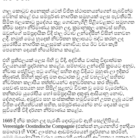
ගාලු කොටුව අනෙකුත් යටත් විජිත ස්ථාපනයන්ගෙන් සැබවින්ම
වෙනස් කළේ එය සම්පූර්ණ නාගරික සමූහයක් ලෙස පැවතීමයි.
සීමිත බලකොටු ප්‍රදේශය තුළ ගොඩනැගිලි පිළිවෙළකට සමූහගත
කිරීම සඳහා නිර්මාණය කරන ලද, ක්‍රමානුකූල කොටස් සහිත,
ඔවුන්ගේ සම්ප්‍රදායික වීදි ජාල රටාව ලන්දේසීන් විසින් පනවන
ලදී. නමුත් මෙය හුදෙක් නිවර්තන කලාපයට බද්ධ කරන ලද
යුරෝපීය නාගරික සැලසුමක් නොවීය; එය ඊට වඩා කැපී
පෙනෙන දෙයක් නියෝජනය කළේය.
එහි ප්‍රතිඵලයක් ලෙස බිහි වූ වීදි, අද්විතීය වාස්තු විද්‍යාත්මක
විලයනයක් ප්‍රදර්ශනය කළේය. සම්භාව්‍ය ලන්දේසි ක්‍රමයට අනුව,
නිවාස පේළිවල පටු ගේබල් සහිත අග්‍ර වීදියට මුහුණ ලා ඉදිකර
තිබුණත්, සිහින් කුළුණු මත ආධාරක වූ උස් වහලවල් සහිතව
නිවර්තන කලාපීය තත්ත්වයන්ට අනුවර්තනය කර තිබුණි.
සෙවණ සපයන සහ සිසිල් සුළඟට විවෘත වූ මෙම වැරෙන්ඩා,
තනිකරම යුරෝපීය හෝ සම්ප්‍රදායික දකුණු ආසියානු නොව,
දේශගුණය, අමුද්‍රව්‍ය සහ සංස්කෘතික හමුවීමෙන් උපත ලැබූ යටත්
විජිත දේශීයත්වයක් සහිත, සම්පූර්ණයෙන්ම නව දෙයක් ලෙස
සුවිශේෂී වීදි දර්ශන නිර්මාණය කළේය.
1669 දී නිම කරන ලද පැරණි දොරටුවේ ඇති සෙල්ලිපියේ,
Vereenigde Oostindische Compagnie (එක්සත් නැගෙනහිර ඉන්දියා
සමාගම) හි VOC ලාංඡනය ආඩම්බරයෙන් ප්‍රදර්ශනය කරමින්,
මෙම මූලෝපායික වරාය කෙරෙහි ලන්දේසි ආධිපත්‍යය ප්‍රකාශයට