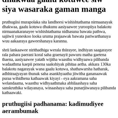
siya wasaraka gaman manga
pruthugiisi murapolaka sita landheesi wishishtathama nirmaanayak
dhakwaa, gaalu kotuwa dhakunu aasiyaawee yuroopiiya balakotu
nirmaanakaranayee wishishtathama nidhasuna bawata pathwa,
sajiiwii yuneskoo looka uruma prajaawak bawata pariwarthanaya
wuu aakaaraya gaweeshanaya karanna.
shrii lankaawee nirithadhiga werala thiirayee, indhiyan saagarayee
rala pahara paerani koral saha graenayit pawuru matha gaetena
thaena, aasiyaawee yatath wijitha waasthu widhyaawa pilibanda
wadaathma kaepii penena saakshiyak pihitaa aetha. akkara 130ka
balakotu nagarayak wana gaalu kotuwa, shathawarsha hatharak,
adhhiraajyayan thunak saha asankhyaatha jiiwitha gananaawak
puraa wihidhena kathaawak kiyayi - eya aakramana saha
welandaama, waasthu widhyaathmaka abhilaashaya saha
sanskruthika wilayanaya, winaashaya saha punarjiiwanaya pilibanda
kathaawaki.
pruthugiisi padhanama: kadimudiyee
aerambumak