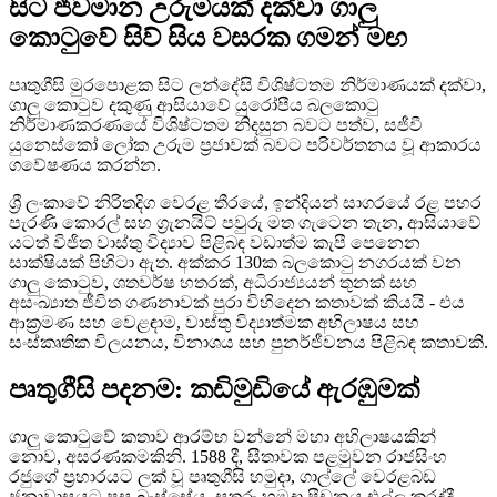
සිට ජීවමාන උරුමයක් දක්වා ගාලු
කොටුවේ සිව් සිය වසරක ගමන් මඟ
පෘතුගීසි මුරපොළක සිට ලන්දේසි විශිෂ්ටතම නිර්මාණයක් දක්වා,
ගාලු කොටුව දකුණු ආසියාවේ යුරෝපීය බලකොටු
නිර්මාණකරණයේ විශිෂ්ටතම නිදසුන බවට පත්ව, සජීවී
යුනෙස්කෝ ලෝක උරුම ප්‍රජාවක් බවට පරිවර්තනය වූ ආකාරය
ගවේෂණය කරන්න.
ශ්‍රී ලංකාවේ නිරිතදිග වෙරළ තීරයේ, ඉන්දියන් සාගරයේ රළ පහර
පැරණි කොරල් සහ ග්‍රැනයිට් පවුරු මත ගැටෙන තැන, ආසියාවේ
යටත් විජිත වාස්තු විද්‍යාව පිළිබඳ වඩාත්ම කැපී පෙනෙන
සාක්ෂියක් පිහිටා ඇත. අක්කර 130ක බලකොටු නගරයක් වන
ගාලු කොටුව, ශතවර්ෂ හතරක්, අධිරාජ්‍යයන් තුනක් සහ
අසංඛ්‍යාත ජීවිත ගණනාවක් පුරා විහිදෙන කතාවක් කියයි - එය
ආක්‍රමණ සහ වෙළඳාම, වාස්තු විද්‍යාත්මක අභිලාෂය සහ
සංස්කෘතික විලයනය, විනාශය සහ පුනර්ජීවනය පිළිබඳ කතාවකි.
පෘතුගීසි පදනම: කඩිමුඩියේ ඇරඹුමක්
ගාලු කොටුවේ කතාව ආරම්භ වන්නේ මහා අභිලාෂයකින්
නොව, අසරණකමකිනි. 1588 දී, සීතාවක පළමුවන රාජසිංහ
රජුගේ ප්‍රහාරයට ලක් වූ පෘතුගීසි හමුදා, ගාල්ලේ වෙරළබඩ
ජනාවාසයට පසු බැස්සේය. සතුරු හමුදා පීඩනය එල්ල කරද්දී,