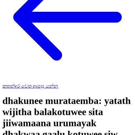
කතන්දර වෙත ආපසු යන්න
dhakunee murataemba: yatath
wijitha balakotuwee sita
jiiwamaana urumayak
dhakwaa gaalu kotuwee siw