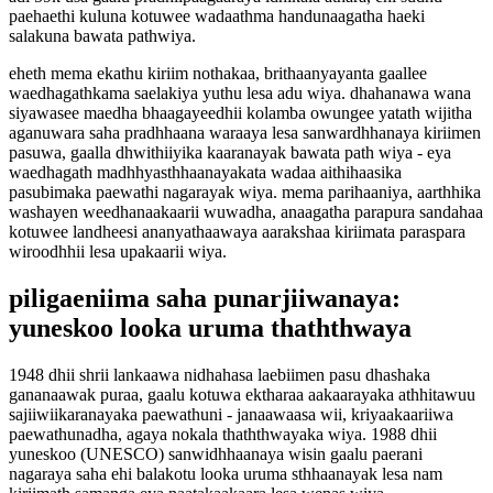
paehaethi kuluna kotuwee wadaathma handunaagatha haeki
salakuna bawata pathwiya.
eheth mema ekathu kiriim nothakaa, brithaanyayanta gaallee
waedhagathkama saelakiya yuthu lesa adu wiya. dhahanawa wana
siyawasee maedha bhaagayeedhii kolamba owungee yatath wijitha
aganuwara saha pradhhaana waraaya lesa sanwardhhanaya kiriimen
pasuwa, gaalla dhwithiiyika kaaranayak bawata path wiya - eya
waedhagath madhhyasthhaanayakata wadaa aithihaasika
pasubimaka paewathi nagarayak wiya. mema parihaaniya, aarthhika
washayen weedhanaakaarii wuwadha, anaagatha parapura sandahaa
kotuwee landheesi ananyathaawaya aarakshaa kiriimata paraspara
wiroodhhii lesa upakaarii wiya.
piligaeniima saha punarjiiwanaya:
yuneskoo looka uruma thaththwaya
1948 dhii shrii lankaawa nidhahasa laebiimen pasu dhashaka
gananaawak puraa, gaalu kotuwa ektharaa aakaarayaka athhitawuu
sajiiwiikaranayaka paewathuni - janaawaasa wii, kriyaakaariiwa
paewathunadha, agaya nokala thaththwayaka wiya. 1988 dhii
yuneskoo (UNESCO) sanwidhhaanaya wisin gaalu paerani
nagaraya saha ehi balakotu looka uruma sthhaanayak lesa nam