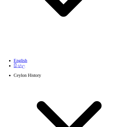
English
සිංහල
Ceylon History