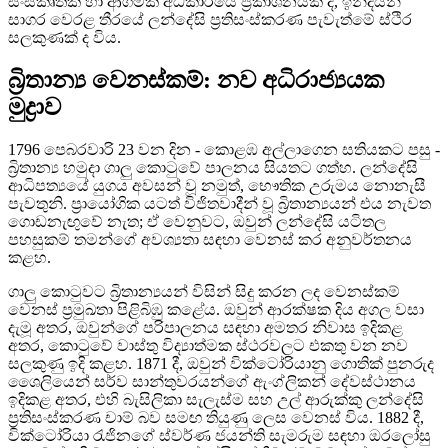
සංස්කෘතික හා ආගමික අධිකාරියේ ප්‍රකාශනයක් ද, ඉන්දියන්
සාගර වෙරළ තීරයේ ලන්දේසි ප්‍රතිසංස්කරණ පැවැත්මේ ස්ථිර
සලකුණක් ද විය.
බ්‍රිතාන්‍ය වෙනස්කම්: නව අධිරාජ්‍යයක
මුද්‍රාව
1796 පෙබරවාරි 23 වන දින - කොළඹ අල්ලාගෙන සතියකට පසු -
බ්‍රිතාන්‍ය හමුදා ගාලු කොටුවේ පාලනය සියතට ගත්හ. ලන්දේසි
ආධිපත්‍යයේ යුගය අවසන් වූ නමුත්, භෞතික උරුමය නොනැසී
පැවතුනි. ප්‍රායෝගික යටත් විජිතවාදීන් වූ බ්‍රිතාන්‍යයන් එය නැවත
ගොඩනැඟුවේ නැත; ඒ වෙනුවට, ඔවුන් ලන්දේසි යටිතල
පහසුකම් තමන්ගේ අවශ්‍යතා සඳහා වෙනස් කර අනුවර්තනය
කළහ.
ගාලු කොටුවට බ්‍රිතාන්‍යයන් විසින් සිදු කරන ලද වෙනස්කම්
වෙනස් ප්‍රමුඛතා පිළිබිඹු කළේය. ඔවුන් ආරක්ෂක දිය අගල වසා
දැමූ අතර, ඔවුන්ගේ පරිපාලනය සඳහා අමතර නිවාස ඉදිකළ
අතර, කොටුවේ වාස්තු විද්‍යාත්මක ස්ථරවලට එකතු වන නව
සලකුණු ඉදි කළහ. 1871 දී, ඔවුන් වික්ටෝරියානු ගොතික් පුනරුද
ශෛලියෙන් සර්ව සාන්තුවරයන්ගේ ඇංග්ලිකන් දේවස්ථානය
ඉදිකළ අතර, එහි බැසිලිකා සැලැස්ම සහ උල් ආරුක්කු ලන්දේසි
ප්‍රතිසංස්කරණ චාම් බව සමඟ තියුණු ලෙස වෙනස් විය. 1882 දී,
වික්ටෝරියා රැජිනගේ ස්වර්ණ ජයන්ති සැමරුම සඳහා ඔරලෝසු