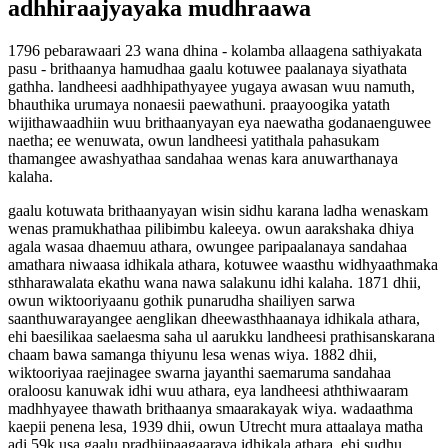
adhhiraajyayaka mudhraawa
1796 pebarawaari 23 wana dhina - kolamba allaagena sathiyakata
pasu - brithaanya hamudhaa gaalu kotuwee paalanaya siyathata
gathha. landheesi aadhhipathyayee yugaya awasan wuu namuth,
bhauthika urumaya nonaesii paewathuni. praayoogika yatath
wijithawaadhiin wuu brithaanyayan eya naewatha godanaenguwee
naetha; ee wenuwata, owun landheesi yatithala pahasukam
thamangee awashyathaa sandahaa wenas kara anuwarthanaya
kalaha.
gaalu kotuwata brithaanyayan wisin sidhu karana ladha wenaskam
wenas pramukhathaa pilibimbu kaleeya. owun aarakshaka dhiya
agala wasaa dhaemuu athara, owungee paripaalanaya sandahaa
amathara niwaasa idhikala athara, kotuwee waasthu widhyaathmaka
sthharawalata ekathu wana nawa salakunu idhi kalaha. 1871 dhii,
owun wiktooriyaanu gothik punarudha shailiyen sarwa
saanthuwarayangee aenglikan dheewasthhaanaya idhikala athara,
ehi baesilikaa saelaesma saha ul aarukku landheesi prathisanskarana
chaam bawa samanga thiyunu lesa wenas wiya. 1882 dhii,
wiktooriyaa raejinagee swarna jayanthi saemaruma sandahaa
oraloosu kanuwak idhi wuu athara, eya landheesi aththiwaaram
madhhyayee thawath brithaanya smaarakayak wiya. wadaathma
kaepii penena lesa, 1939 dhii, owun Utrecht mura attaalaya matha
adi 59k usa gaalu pradhiipaagaaraya idhikala athara, ehi sudhu