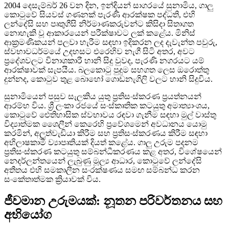
2004 දෙසැම්බර් 26 වන දින, ඉන්දියන් සාගරයේ සුනාමිය, ගාලු
කොටුවේ සියවස් ගණනක් පැරණි ආරක්ෂක පද්ධති, එහි
ලන්දේසි සහ පෘතුගීසි නිර්මාණකරුවන්ට කිසිදා සිතාගත
නොහැකි වූ ආකාරයෙන් පරීක්ෂාවට ලක් කළේය. මිනිස්
ආක්‍රමණිකයන් පලවා හැරීම සඳහා ඉදිකරන ලද දැවැන්ත පවුරු,
ස්වභාවධර්මයේ උදහසට එරෙහිව නැගී සිටි අතර, අවට
ප්‍රදේශවලට විනාශකාරී හානි සිදු වුවද, පැරණි නගරයට යම්
ආරක්ෂාවක් සැපයීය. බලකොටු පුදුම සහගත ලෙස ඔරොත්තු
දුන්නද, කොටුව තුළ බොහෝ ගොඩනැගිලි වලට හානි සිදුවිය.
සුනාමියෙන් පසුව සැලකිය යුතු ප්‍රතිසංස්කරණ ප්‍රයත්නයන්
ආරම්භ විය. ශ්‍රී ලංකා රජයේ සංස්කෘතික කටයුතු අමාත්‍යාංශය,
කොටුවේ ඓතිහාසික ස්වභාවය රඳවා ගැනීම සඳහා මුල් වාස්තු
විද්‍යාත්මක ශෛලීන් කෙරෙහි ප්‍රවේශමෙන් අවධානය යොමු
කරමින්, අලුත්වැඩියා කිරීම සහ ප්‍රතිසංස්කරණය කිරීම සඳහා
අභිලාෂකාමී ව්‍යාපෘතියක් දියත් කළේය. ගාලු උරුම පදනම
ප්‍රතිසංස්කරණ කටයුතු සම්බන්ධීකරණය කළ අතර, විශේෂයෙන්
නෙදර්ලන්තයෙන් ලැබුණු මූල්‍ය ආධාර, කොටුවේ ලන්දේසි
අතීතය එහි සමකාලීන සංරක්ෂණය සමඟ සම්බන්ධ කරන
සංකේතාත්මක ක්‍රියාවක් විය.
ජීවමාන උරුමයක්: නූතන පරිවර්තනය සහ
අභියෝග