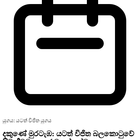
යුගය: යටත් විජිත යුගය
දකුණේ මුරටැඹ: යටත් විජිත බලකොටුවේ