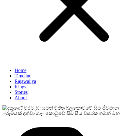
Home
Timeline
Rajawaliya
Kings
Stories
About