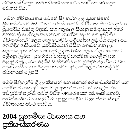
ස්ථානයක් ලෙස නම් කිරීමත් සමඟ එය නාටකාකාර ලෙස
වෙනස් විය.
iv වන නිර්ණායකය යටතේ සිදු කරන ලද යුනෙස්කෝ
ලියාපදිංචිය මගින්, “16 වන සියවසේ සිට 19 වන සියවස දක්වා
යුරෝපීය වාස්තු විද්‍යාව සහ දකුණු ආසියානු සම්ප්‍රදායන් අතර
අන්තර්ක්‍රියා නිරූපණය කරන නාගරික සමූහයක අද්විතීය
නිරූපණයක්” ලෙස ගාලු කොටුව පිළිගන්නා ලදී. එය දකුණු සහ
අග්නිදිග ආසියාවේ යුරෝපීයයන් විසින් ගොඩනගන ලද
බලකොටු නගරයක හොඳම උදාහරණය ලෙස නිල වශයෙන්
පිළිගනු ලැබීය - යුරෝපීය වාස්තු විද්‍යාත්මක ශෛලීන් සහ
සැලසුම් මූලධර්ම දේශීය සංස්කෘතිය මත හුදෙක් පැටවීමට වඩා
දකුණු ආසියානු සම්ප්‍රදායන් සමඟ අව්‍යාජ ලෙස ඒකාබද්ධ වූ
ස්ථානයක් ලෙසයි.
මෙම පිළිගැනීම ශ්‍රී ලාංකිකයන් සහ ජාත්‍යන්තර සංචාරකයින් යන
දෙපිරිසම කොටුව දෙස බැලූ ආකාරය වෙනස් කළේය. එය
තවදුරටත් පැරණි යටත් විජිත અવශේෂයක් පමණක් නොව,
සංරක්ෂණයට හා සැමරීමට සුදුසු ගෝලීය වැදගත්කමක් ඇති
නිධානයක් බවට පත්විය.
2004 සුනාමිය: ව්‍යසනය සහ
ප්‍රතිසංස්කරණය