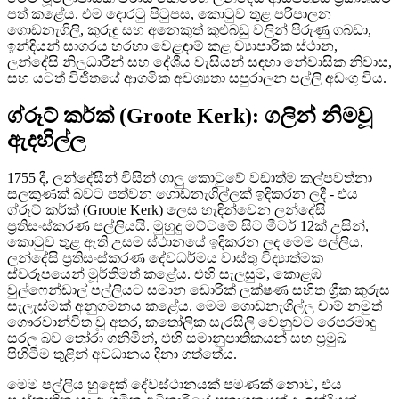
පත් කළේය. එම දොරටු පිටුපස, කොටුව තුළ පරිපාලන
ගොඩනැගිලි, කුරුඳු සහ අනෙකුත් කුළුබඩු වලින් පිරුණු ගබඩා,
ඉන්දියන් සාගරය හරහා වෙළඳාම් කළ ව්‍යාපාරික ස්ථාන,
ලන්දේසි නිලධාරීන් සහ දේශීය වැසියන් සඳහා නේවාසික නිවාස,
සහ යටත් විජිතයේ ආගමික අවශ්‍යතා සපුරාලන පල්ලි අඩංගු විය.
ග්රූට් කර්ක් (Groote Kerk): ගලින් නිමවූ
ඇදහිල්ල
1755 දී, ලන්දේසීන් විසින් ගාලු කොටුවේ වඩාත්ම කල්පවත්නා
සලකුණක් බවට පත්වන ගොඩනැගිල්ලක් ඉදිකරන ලදී - එය
ග්රූට් කර්ක් (Groote Kerk) ලෙස හැඳින්වෙන ලන්දේසි
ප්‍රතිසංස්කරණ පල්ලියයි. මුහුදු මට්ටමේ සිට මීටර් 12ක් උසින්,
කොටුව තුළ ඇති උසම ස්ථානයේ ඉදිකරන ලද මෙම පල්ලිය,
ලන්දේසි ප්‍රතිසංස්කරණ දේවධර්මය වාස්තු විද්‍යාත්මක
ස්වරූපයෙන් මූර්තිමත් කළේය. එහි සැලසුම, කොළඹ
වුල්ෆෙන්ඩාල් පල්ලියට සමාන ඩොරික් ලක්ෂණ සහිත ග්‍රීක කුරුස
සැලැස්මක් අනුගමනය කළේය. මෙම ගොඩනැගිල්ල චාම් නමුත්
ගෞරවාන්විත වූ අතර, කතෝලික සැරසිලි වෙනුවට රෙපරමාදු
සරල බව තෝරා ගනිමින්, එහි සමානුපාතිකයන් සහ ප්‍රමුඛ
පිහිටීම තුළින් අවධානය දිනා ගත්තේය.
මෙම පල්ලිය හුදෙක් දේවස්ථානයක් පමණක් නොව, එය