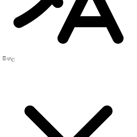
සිංහල