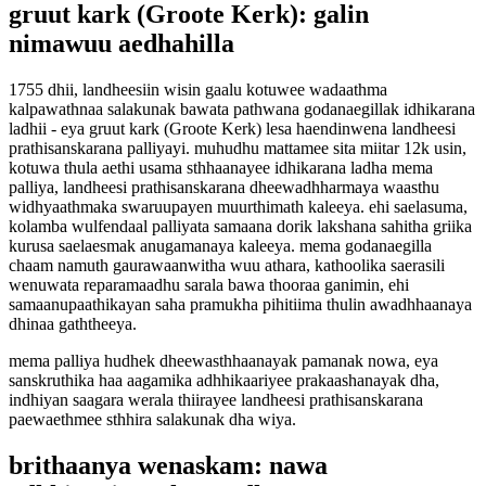
gruut kark (Groote Kerk): galin
nimawuu aedhahilla
1755 dhii, landheesiin wisin gaalu kotuwee wadaathma
kalpawathnaa salakunak bawata pathwana godanaegillak idhikarana
ladhii - eya gruut kark (Groote Kerk) lesa haendinwena landheesi
prathisanskarana palliyayi. muhudhu mattamee sita miitar 12k usin,
kotuwa thula aethi usama sthhaanayee idhikarana ladha mema
palliya, landheesi prathisanskarana dheewadhharmaya waasthu
widhyaathmaka swaruupayen muurthimath kaleeya. ehi saelasuma,
kolamba wulfendaal palliyata samaana dorik lakshana sahitha griika
kurusa saelaesmak anugamanaya kaleeya. mema godanaegilla
chaam namuth gaurawaanwitha wuu athara, kathoolika saerasili
wenuwata reparamaadhu sarala bawa thooraa ganimin, ehi
samaanupaathikayan saha pramukha pihitiima thulin awadhhaanaya
dhinaa gaththeeya.
mema palliya hudhek dheewasthhaanayak pamanak nowa, eya
sanskruthika haa aagamika adhhikaariyee prakaashanayak dha,
indhiyan saagara werala thiirayee landheesi prathisanskarana
paewaethmee sthhira salakunak dha wiya.
brithaanya wenaskam: nawa