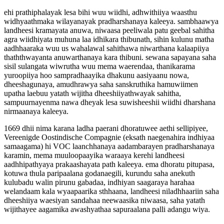
ehi prathiphalayak lesa bihi wuu wiidhi, adhwithiiya waasthu
widhyaathmaka wilayanayak pradharshanaya kaleeya. sambhaawya
landheesi kramayata anuwa, niwaasa peeliwala patu geebal sahitha
agra wiidhiyata muhuna laa idhikara thibunath, sihin kulunu matha
aadhhaaraka wuu us wahalawal sahithawa niwarthana kalaapiiya
thaththwayanta anuwarthanaya kara thibuni. sewana sapayana saha
sisil sulangata wiwrutha wuu mema waerendaa, thanikarama
yuroopiiya hoo sampradhaayika dhakunu aasiyaanu nowa,
dheeshagunaya, amudhrawya saha sanskruthika hamuwiimen
upatha laebuu yatath wijitha dheeshiiyathwayak sahitha,
sampuurnayenma nawa dheyak lesa suwisheeshii wiidhi dharshana
nirmaanaya kaleeya.
1669 dhii nima karana ladha paerani dhoratuwee aethi sellipiyee,
Vereenigde Oostindische Compagnie (eksath naegenahira indhiyaa
samaagama) hi VOC laanchhanaya aadambarayen pradharshanaya
karamin, mema muuloopaayika waraaya kerehi landheesi
aadhhipathyaya prakaashayata path kaleeya. ema dhoratu pitupasa,
kotuwa thula paripaalana godanaegili, kurundu saha anekuth
kulubadu walin pirunu gabadaa, indhiyan saagaraya harahaa
welandaam kala wyaapaarika sthhaana, landheesi niladhhaariin saha
dheeshiiya waesiyan sandahaa neewaasika niwaasa, saha yatath
wijithayee aagamika awashyathaa sapuraalana palli adangu wiya.