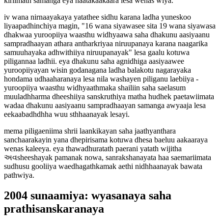
kiriimath samanga eya naatakaakaara lesa wenas wiya.
iv wana nirnaayakaya yatathee sidhu karana ladha yuneskoo
liyaapadhinchiya magin, "16 wana siyawasee sita 19 wana siyawasa
dhakwaa yuroopiiya waasthu widhyaawa saha dhakunu aasiyaanu
sampradhaayan athara antharkriyaa niruupanaya karana naagarika
samuuhayaka adhwithiiya niruupanayak" lesa gaalu kotuwa
piligannaa ladhii. eya dhakunu saha agnidhiga aasiyaawee
yuroopiiyayan wisin godanagana ladha balakotu nagarayaka
hondama udhaaharanaya lesa nila washayen piliganu laebiiya -
yuroopiiya waasthu widhyaathmaka shailiin saha saelasum
muuladhharma dheeshiiya sanskruthiya matha hudhek paetawiimata
wadaa dhakunu aasiyaanu sampradhaayan samanga awyaaja lesa
eekaabadhdhha wuu sthhaanayak lesayi.
mema piligaeniima shrii laankikayan saha jaathyanthara
sanchaarakayin yana dhepirisama kotuwa dhesa baeluu aakaaraya
wenas kaleeya. eya thawadhuratath paerani yatath wijitha
અવsheeshayak pamanak nowa, sanrakshanayata haa saemariimata
sudhusu gooliiya waedhagathkamak aethi nidhhaanayak bawata
pathwiya.
2004 sunaamiya: wyasanaya saha
prathisanskaranaya