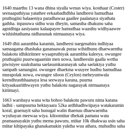
1640 maarthu 13 wana dhina siyalla wenas wiya. kosthaar (Coster)
seenaapathiyaa yatathee eekaabadhdhha landheesi hamudhaa
pruthugiisi balaaeniya paradhawaa gaallee paalanaya siyathata
gathha. inpasuwa sidhu wuu dheyin, samastha dhakunu saha
agnidhiga aasiyaanu kalaapayee hamudhaa waasthu widhyaawee
wishishtathama nidhasunak nirmaanaya wiya.
1649 dhii aarambha karamin, landheesi naegenahira indhiyaa
samaagama dhashaka gananaawak puraa wihidhunu dhaewaentha
balakotu idhikiriimee wyaapruthiyak aarambha kaleeya. owungee
pruthugiisi puurwagaamiin men nowa, landheesiin gaalla wetha
piwisiyee suukshama saelasumkaranayak saha saelakiya yuthu
sampath samangini. owungee dhaekma wuuyee hudhu hamudhaa
murapolak nowa, owungee siloon (Ceylon) meheyumwala
keendhrasthhaanaya lesa seewaya karana, puurna
kriyaakaariithwayen yuthu balakotu nagarayak nirmaanaya
kiriimayi.
1663 warshaya wana wita bohoo balakotu pawuru nima karana
ladhii - sampuurna hektayaara 52ka ardhhadhwiipaya watakaramin
koral, graenayit saha hunugal walin thaenuu dhaewaentha
wyuhayan meewaa wiya. kiloomiitar dhekak pamana wata
pramaanayakin yuthu mema pawuru, miitar 10k dhakwaa usin saha
miitar kihipayaka ghanakamakin yuktha wuu athara, muhudhu saha