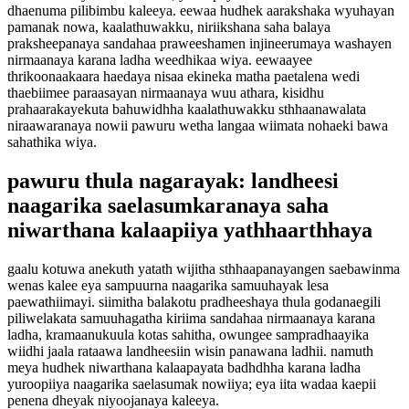
dhaenuma pilibimbu kaleeya. eewaa hudhek aarakshaka wyuhayan
pamanak nowa, kaalathuwakku, niriikshana saha balaya
praksheepanaya sandahaa praweeshamen injineerumaya washayen
nirmaanaya karana ladha weedhikaa wiya. eewaayee
thrikoonaakaara haedaya nisaa ekineka matha paetalena wedi
thaebiimee paraasayan nirmaanaya wuu athara, kisidhu
prahaarakayekuta bahuwidhha kaalathuwakku sthhaanawalata
niraawaranaya nowii pawuru wetha langaa wiimata nohaeki bawa
sahathika wiya.
pawuru thula nagarayak: landheesi
naagarika saelasumkaranaya saha
niwarthana kalaapiiya yathhaarthhaya
gaalu kotuwa anekuth yatath wijitha sthhaapanayangen saebawinma
wenas kalee eya sampuurna naagarika samuuhayak lesa
paewathiimayi. siimitha balakotu pradheeshaya thula godanaegili
piliwelakata samuuhagatha kiriima sandahaa nirmaanaya karana
ladha, kramaanukuula kotas sahitha, owungee sampradhaayika
wiidhi jaala rataawa landheesiin wisin panawana ladhii. namuth
meya hudhek niwarthana kalaapayata badhdhha karana ladha
yuroopiiya naagarika saelasumak nowiiya; eya iita wadaa kaepii
penena dheyak niyoojanaya kaleeya.