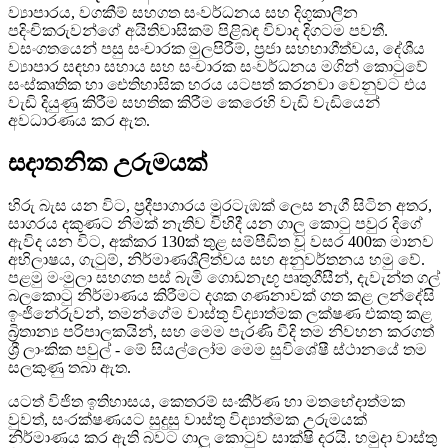
ව්‍යාපාරය, වගකීම් සහගත සංවර්ධනය සහ දිගුකාලීන
පදිංචිකරුවන්ගේ අයිතිවාසිකම් පිළිබඳ විවාද දිගටම පවතී.
වසංගතයෙන් පසු සංචාරක මුලපිරීම්, ප්‍රජා සහභාගීත්වය, දේශීය
ව්‍යාපාර සඳහා සහාය සහ සංචාරක සංවර්ධනය මගින් කොටුවේ
සංස්කෘතික හා ඓතිහාසික හරය යටපත් කරනවා වෙනුවට එය
වැඩි දියුණු කිරීම සහතික කිරීම කෙරෙහි වැඩි වැඩියෙන්
අවධාරණය කර ඇත.
සදාතනික උරුමයක්
හිරු බැස යන විට, ප්‍රදීපාගාරය මුරටැඹක් ලෙස නැගී සිටින අතර,
සාගරය දකුණට නිමක් නැතිව විහිදී යන ගාලු කොටු පවුර දිගේ
ඇවිද යන විට, අක්කර 130ක් තුළ සම්පීඩිත වූ වසර 400ක මානව
අභිලාෂය, ගැටුම්, නිර්මාණශීලිත්වය සහ අනුවර්තනය හමු වේ.
පළමු මංමුලා සහගත පස් බැමි ගොඩනැඟූ පෘතුගීසීන්, දැවැන්ත ගල්
බලකොටු නිර්මාණය කිරීමට දශක ගණනාවක් ගත කළ ලන්දේසි
ඉංජිනේරුවන්, තමන්ගේම වාස්තු විද්‍යාත්මක ලක්ෂණ එකතු කළ
බ්‍රිතාන්‍ය පරිපාලකයින්, සහ මෙම පැරණි වීදි තම නිවහන කරගත්
ශ්‍රී ලාංකික පවුල් - මේ සියල්ලෝම මෙම සුවිශේෂී ස්ථානයේ තම
සලකුණු තබා ඇත.
යටත් විජිත ඉතිහාසය, කෙතරම් සංකීර්ණ හා මතභේදාත්මක
වුවත්, සංරක්ෂණයට සුදුසු වාස්තු විද්‍යාත්මක උරුමයක්
නිර්මාණය කර ඇති බවට ගාලු කොටුව සාක්ෂි දරයි. හමුදා වාස්තු