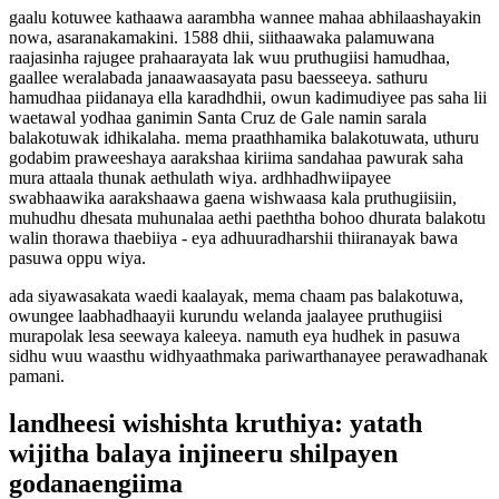
gaalu kotuwee kathaawa aarambha wannee mahaa abhilaashayakin
nowa, asaranakamakini. 1588 dhii, siithaawaka palamuwana
raajasinha rajugee prahaarayata lak wuu pruthugiisi hamudhaa,
gaallee weralabada janaawaasayata pasu baesseeya. sathuru
hamudhaa piidanaya ella karadhdhii, owun kadimudiyee pas saha lii
waetawal yodhaa ganimin Santa Cruz de Gale namin sarala
balakotuwak idhikalaha. mema praathhamika balakotuwata, uthuru
godabim praweeshaya aarakshaa kiriima sandahaa pawurak saha
mura attaala thunak aethulath wiya. ardhhadhwiipayee
swabhaawika aarakshaawa gaena wishwaasa kala pruthugiisiin,
muhudhu dhesata muhunalaa aethi paeththa bohoo dhurata balakotu
walin thorawa thaebiiya - eya adhuuradharshii thiiranayak bawa
pasuwa oppu wiya.
ada siyawasakata waedi kaalayak, mema chaam pas balakotuwa,
owungee laabhadhaayii kurundu welanda jaalayee pruthugiisi
murapolak lesa seewaya kaleeya. namuth eya hudhek in pasuwa
sidhu wuu waasthu widhyaathmaka pariwarthanayee perawadhanak
pamani.
landheesi wishishta kruthiya: yatath
wijitha balaya injineeru shilpayen
godanaengiima