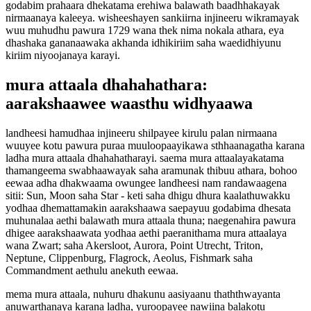
godabim prahaara dhekatama erehiwa balawath baadhhakayak
nirmaanaya kaleeya. wisheeshayen sankiirna injineeru wikramayak
wuu muhudhu pawura 1729 wana thek nima nokala athara, eya
dhashaka gananaawaka akhanda idhikiriim saha waedidhiyunu
kiriim niyoojanaya karayi.
mura attaala dhahahathara:
aarakshaawee waasthu widhyaawa
landheesi hamudhaa injineeru shilpayee kirulu palan nirmaana
wuuyee kotu pawura puraa muuloopaayikawa sthhaanagatha karana
ladha mura attaala dhahahatharayi. saema mura attaalayakatama
thamangeema swabhaawayak saha aramunak thibuu athara, bohoo
eewaa adha dhakwaama owungee landheesi nam randawaagena
sitii: Sun, Moon saha Star - keti saha dhigu dhura kaalathuwakku
yodhaa dhemattamakin aarakshaawa saepayuu godabima dhesata
muhunalaa aethi balawath mura attaala thuna; naegenahira pawura
dhigee aarakshaawata yodhaa aethi paeranithama mura attaalaya
wana Zwart; saha Akersloot, Aurora, Point Utrecht, Triton,
Neptune, Clippenburg, Flagrock, Aeolus, Fishmark saha
Commandment aethulu anekuth eewaa.
mema mura attaala, nuhuru dhakunu aasiyaanu thaththwayanta
anuwarthanaya karana ladha, yuroopayee nawiina balakotu