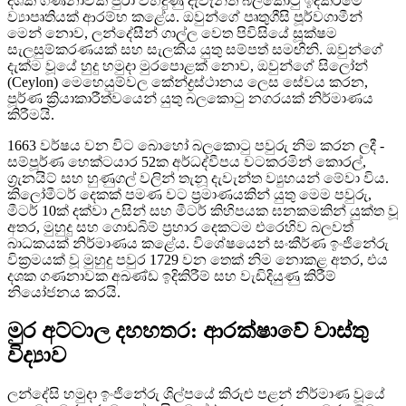
දශක ගණනාවක් පුරා විහිදුණු දැවැන්ත බලකොටු ඉදිකිරීමේ
ව්‍යාපෘතියක් ආරම්භ කළේය. ඔවුන්ගේ පෘතුගීසි පූර්වගාමීන්
මෙන් නොව, ලන්දේසීන් ගාල්ල වෙත පිවිසියේ සූක්ෂම
සැලසුම්කරණයක් සහ සැලකිය යුතු සම්පත් සමඟිනි. ඔවුන්ගේ
දැක්ම වූයේ හුදු හමුදා මුරපොළක් නොව, ඔවුන්ගේ සිලෝන්
(Ceylon) මෙහෙයුම්වල කේන්ද්‍රස්ථානය ලෙස සේවය කරන,
පූර්ණ ක්‍රියාකාරීත්වයෙන් යුතු බලකොටු නගරයක් නිර්මාණය
කිරීමයි.
1663 වර්ෂය වන විට බොහෝ බලකොටු පවුරු නිම කරන ලදී -
සම්පූර්ණ හෙක්ටයාර 52ක අර්ධද්වීපය වටකරමින් කොරල්,
ග්‍රැනයිට් සහ හුණුගල් වලින් තැනූ දැවැන්ත ව්‍යුහයන් මේවා විය.
කිලෝමීටර් දෙකක් පමණ වට ප්‍රමාණයකින් යුතු මෙම පවුරු,
මීටර් 10ක් දක්වා උසින් සහ මීටර් කිහිපයක ඝනකමකින් යුක්ත වූ
අතර, මුහුදු සහ ගොඩබිම් ප්‍රහාර දෙකටම එරෙහිව බලවත්
බාධකයක් නිර්මාණය කළේය. විශේෂයෙන් සංකීර්ණ ඉංජිනේරු
වික්‍රමයක් වූ මුහුදු පවුර 1729 වන තෙක් නිම නොකළ අතර, එය
දශක ගණනාවක අඛණ්ඩ ඉදිකිරීම් සහ වැඩිදියුණු කිරීම්
නියෝජනය කරයි.
මුර අට්ටාල දහහතර: ආරක්ෂාවේ වාස්තු
විද්‍යාව
ලන්දේසි හමුදා ඉංජිනේරු ශිල්පයේ කිරුළු පළන් නිර්මාණ වූයේ