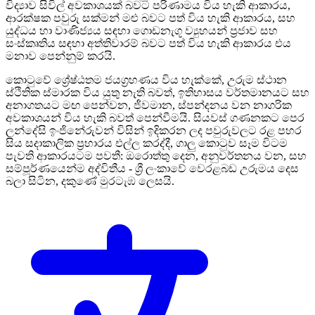
විද්‍යාව සිවිල් අවකාශයක් බවට පරිණාමය විය හැකි ආකාරය,
ආරක්ෂක පවුරු සක්මන් මළු බවට පත් විය හැකි ආකාරය, සහ
යුද්ධය හා වාණිජ්‍යය සඳහා ගොඩනැගූ ව්‍යුහයන් ප්‍රජාව සහ
සංස්කෘතිය සඳහා අත්තිවාරම් බවට පත් විය හැකි ආකාරය එය
මනාව පෙන්නුම් කරයි.
කොටුවේ ශ්‍රේෂ්ඨතම ජයග්‍රහණය විය හැක්කේ, උරුම ස්ථාන
ස්ථිතික ස්මාරක විය යුතු නැති බවත්, ඉතිහාසය වර්තමානයට සහ
අනාගතයට මඟ පෙන්වන, ජීවමාන, ස්පන්දනය වන නාගරික
අවකාශයන් විය හැකි බවත් පෙන්වීමයි. සියවස් ගණනකට පෙර
ලන්දේසි ඉංජිනේරුවන් විසින් ඉදිකරන ලද පවුරුවලට රළ පහර
සිය සදාකාලික ප්‍රහාරය එල්ල කරද්දී, ගාලු කොටුව සෑම විටම
පැවති ආකාරයටම පවතී: ඔරොත්තු දෙන, අනුවර්තනය වන, සහ
සම්පූර්ණයෙන්ම අද්විතීය - ශ්‍රී ලංකාවේ වෙරළබඩ උරුමය දෙස
බලා සිටින, දකුණේ මුරටැඹ ලෙසයි.