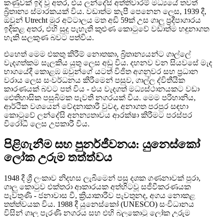
කණුවක් ඉදි වූ අතර, එය ලන්දේසි අත්තිවාරම් මධ්‍යයේ තවත්
බ්‍රිතාන්‍ය ස්මාරකයක් විය. වඩාත්ම කැපී පෙනෙන ලෙස, 1939 දී,
ඔවුන් Utrecht මුර අට්ටාලය මත අඩි 59ක් උස ගාලු ප්‍රදීපාගාරය
ඉදිකළ අතර, එහි සුදු පැහැති කුළුණ කොටුවේ වඩාත්ම හඳුනාගත
හැකි සලකුණ බවට පත්විය.
එහෙත් මෙම එකතු කිරීම් නොතකා, බ්‍රිතාන්‍යයන්ට ගාල්ලේ
වැදගත්කම සැලකිය යුතු ලෙස අඩු විය. දහනව වන සියවසේ මැද
භාගයේදී කොළඹ ඔවුන්ගේ යටත් විජිත අගනුවර සහ ප්‍රධාන
වරාය ලෙස සංවර්ධනය කිරීමෙන් පසුව, ගාල්ල ද්විතීයික
කාරණයක් බවට පත් විය - එය වැදගත් මධ්‍යස්ථානයකට වඩා
ඓතිහාසික පසුබිමක පැවති නගරයක් විය. මෙම පරිහානිය,
ආර්ථික වශයෙන් වේදනාකාරී වුවද, අනාගත පරපුර සඳහා
කොටුවේ ලන්දේසි අනන්‍යතාවය ආරක්ෂා කිරීමට පරස්පර
විරෝධී ලෙස උපකාරී විය.
පිළිගැනීම සහ පුනර්ජීවනය: යුනෙස්කෝ
ලෝක උරුම තත්ත්වය
1948 දී ශ්‍රී ලංකාව නිදහස ලැබීමෙන් පසු දශක ගණනාවක් පුරා,
ගාලු කොටුව එක්තරා ආකාරයක අත්හිටවූ සජීවීකරණයක
පැවතුණි - ජනාවාස වී, ක්‍රියාකාරීව පැවතුනද, අගය නොකළ
තත්ත්වයක විය. 1988 දී යුනෙස්කෝ (UNESCO) සංවිධානය
විසින් ගාලු පැරණි නගරය සහ එහි බලකොටු ලෝක උරුම