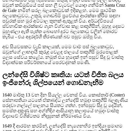
ඔවුන් කඩිමුඩියේ පස් සහ ලී වැටවල් යොදා ගනිමින් Santa Cruz
de Gale නමින් සරල බලකොටුවක් ඉදිකළහ. මෙම ප්‍රාථමික
බලකොටුවට, උතුරු ගොඩබිම් ප්‍රවේශය ආරක්ෂා කිරීම සඳහා
පවුරක් සහ මුර අට්ටාල තුනක් ඇතුළත් විය. අර්ධද්වීපයේ
ස්වභාවික ආරක්ෂාව ගැන විශ්වාස කළ පෘතුගීසීන්, මුහුදු දෙසට
මුහුණලා ඇති පැත්ත බොහෝ දුරට බලකොටු වලින් තොරව
තැබීය - එය අදූරදර්ශී තීරණයක් බව පසුව ඔප්පු විය.
අඩ සියවසකට වැඩි කාලයක්, මෙම චාම් පස් බලකොටුව,
ඔවුන්ගේ ලාභදායී කුරුඳු වෙළඳ ජාලයේ පෘතුගීසි මුරපොළක්
ලෙස සේවය කළේය. නමුත් එය හුදෙක් ඉන් පසුව සිදු වූ වාස්තු
විද්‍යාත්මක පරිවර්තනයේ පෙරවදනක් පමණි.
ලන්දේසි විශිෂ්ට කෘතිය: යටත් විජිත බලය
ඉංජිනේරු ශිල්පයෙන් ගොඩනැඟීම
1640 මාර්තු 13 වන දින සියල්ල වෙනස් විය. කොස්තාර් (Coster)
සේනාපතියා යටතේ ඒකාබද්ධ ලන්දේසි හමුදා පෘතුගීසි බලඇණිය
පරදවා ගාල්ලේ පාලනය සියතට ගත්හ. ඉන්පසුව සිදු වූ දෙයින්,
සමස්ත දකුණු සහ අග්නිදිග ආසියානු කලාපයේ හමුදා වාස්තු
විද්‍යාවේ විශිෂ්ටතම නිදසුනක් නිර්මාණය විය.
1649 දී ආරම්භ කරමින්, ලන්දේසි නැගෙනහිර ඉන්දියා සමාගම