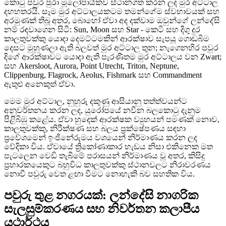
කොටු පවුර පුරා මූලෝපායිකව ස්ථානගත කරන ලද මුර අට්ටාල
දහහතරයි. සෑම මුර අට්ටාලයකටම තමන්ගේම ස්වභාවයක් සහ
අරමුණක් තිබූ අතර, බොහෝ ඒවා අද දක්වාම ඔවුන්ගේ ලන්දේසි
නම් රඳවාගෙන සිටී: Sun, Moon සහ Star - කෙටි සහ දිගු දුර
කාලතුවක්කු යොදා දෙමට්ටමකින් ආරක්ෂාව සැපයූ ගොඩබිම
දෙසට මුහුණලා ඇති බලවත් මුර අට්ටාල තුන; නැගෙනහිර පවුර
දිගේ ආරක්ෂාවට යොදා ඇති පැරණිතම මුර අට්ටාලය වන Zwart;
සහ Akersloot, Aurora, Point Utrecht, Triton, Neptune,
Clippenburg, Flagrock, Aeolus, Fishmark සහ Commandment
ඇතුළු අනෙකුත් ඒවා.
මෙම මුර අට්ටාල, නුහුරු දකුණු ආසියානු තත්ත්වයන්ට
අනුවර්තනය කරන ලද, යුරෝපයේ නවීන බලකොටු දැනුම
පිළිබිඹු කළේය. ඒවා හුදෙක් ආරක්ෂක ව්‍යුහයන් පමණක් නොව,
කාලතුවක්කු, නිරීක්ෂණ සහ බලය ප්‍රක්ෂේපණය සඳහා
ප්‍රවේශමෙන් ඉංජිනේරුමය වශයෙන් නිර්මාණය කරන ලද
වේදිකා විය. ඒවායේ ත්‍රිකෝණාකාර හැඩය නිසා එකිනෙක මත
පැටලෙන වෙඩි තැබීමේ පරාසයන් නිර්මාණය වූ අතර, කිසිදු
ප්‍රහාරකයෙකුට බහුවිධ කාලතුවක්කු ස්ථානවලට නිරාවරණය
නොවී පවුරු වෙත ළඟා වීමට නොහැකි බව සහතික විය.
පවුරු තුළ නගරයක්: ලන්දේසි නාගරික
සැලසුම්කරණය සහ නිවර්තන කලාපීය
යථාර්ථය