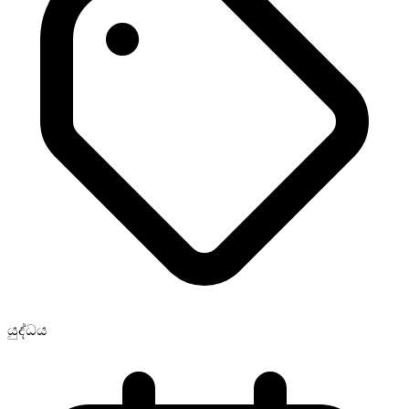
යුද්ධය