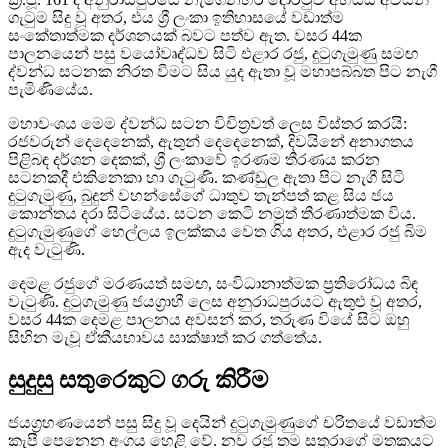
ගැටුම සිදු වූ අතර, එය ශ්‍රී ලංකා ඉතිහාසයේ වඩාත්ම
සංකේතාත්මක දර්ශනයක් බවට පත්ව ඇත. වසර 44ක
පාලනයෙන් පසු වයෝවෘද්ධව සිටි එළාර රජු, දුටුගැමුණු සමඟ
ද්වන්ධ සටනක නිරත වීමට සිය යුද ඇතා වූ මහාපබ්බත පිට නැගී
පැමිණියේය.
මහාවංශය මෙම ද්වන්ධ සටන විචිත්‍රවත් ලෙස විස්තර කරයි:
රජවරුන් දෙදෙනෙක්, ඇතුන් දෙදෙනෙක්, දිවයිනේ අනාගතය
පිළිබඳ දර්ශන දෙකක්, ශ්‍රී ලංකාවේ ඉරණම තීරණය කරන
සටනකදී එකිනෙකා හා ගැටුණි. කණ්ඩුල ඇතා පිට නැගී සිටි
දුටුගැමුණු, බුදුන් වහන්සේගේ ධාතුව තැන්පත් කළ සිය ජය
කොන්තය දරා සිටියේය. සටන කෙටි නමුත් තීරණාත්මක විය.
දුටුගැමුණුගේ හෙල්ලය ඉලක්කය වෙත ගිය අතර, එළාර රජු බිම
ඇද වැටුණි.
දෙමළ රජුගේ මරණයත් සමඟ, සංවිධානාත්මක ප්‍රතිරෝධය බිඳ
වැටුණි. දුටුගැමුණු ජයග්‍රාහී ලෙස අනුරාධපුරයට ඇතුළු වූ අතර,
වසර 44ක දෙමළ පාලනය අවසන් කර, තරුණ වියේ සිට ඔහු
සිහින මැවූ ඒකීයභාවය සාක්ෂාත් කර ගත්තේය.
සුදුසු සතුරෙකුට ගරු කිරීම
ජයග්‍රහණයෙන් පසු සිදු වූ දෙයින් දුටුගැමුණුගේ චරිතයේ වඩාත්ම
කැපී පෙනෙන අංගය හෙළි වේ. නව රජු තම සතුරාගේ මතකයට