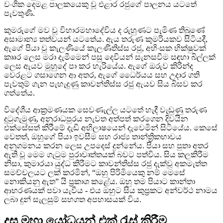
වංශික දෙමළ පාලකයෙකු වූ එළාර රජුගේ පාලනය යටතේ
පැවතුණි.
කුමරුගේ මව වූ විහාරමහාදේවිය ද රුහුණට පැමිණ තිබුණේ
අසාමාන්‍ය තත්වයන් යටතේය. ඇය තරුණ කුමරියකව සිටියදී,
ඇගේ පියා වූ කැලණියේ කැලණිතිස්ස රජු, අහිංසක භික්ෂුවක්
කෲර ලෙස මරා දැමීමෙන් පසු දෙවියන් සැනසවීම සඳහා බිල්ලක්
ලෙස ඇයව මුහුදේ පා කර හැරියේය. ඇගේ ඔරුව කිරින්ද
වෙරළට ගසාගෙන ආ අතර, ඇගේ ධෛර්යය සහ උදාර ගති
පැවතුම් ගැන පැහැදුණු කාවන්තිස්ස රජු ඇයව සිය බිසව කර
ගත්තේය.
විදේශීය ආක්‍රමණයක සෙවණැල්ල යටතේ හැදී වැඩුණු තරුණ
දුටුගැමුණු, අනුරාධපුරය නැවත අත්පත් කරගෙන දිවයින
එක්සේසත් කිරීමේ දැඩි අභිලාෂයෙන් දැවෙමින් සිටියේය. කෙසේ
වෙතත්, ඔහුගේ පියා ඉවසීම සහ රාජ්‍ය තාන්ත්‍රිකභාවය
අනුගමනය කරන ලෙස උපදෙස් දුන්නේය. පියා සහ පුතා අතර
ඇති වූ මෙම ගැටුම පුරාවෘත්තයක් බවට පත්විය. සිය කලකිරීම
නිසා, කුමාරයා යුද්ධ කිරීමට කාවන්තිස්ස රජු දැක්වූ අකමැත්ත
සමච්චලයට ලක් කරමින්, “ඔහු පිරිමියෙකු නම් මෙසේ
නොකියනු ඇත” යි ප්‍රකාශ කළේය. ඔහු තම පියාට කාන්තා
ආභරණයක් පවා යැවීය - එය ඔහුට සිය කුප්‍රකට අන්වර්ථ නාමය
ලබා දුන් සැලසුම් සහගත අපහාසයක් විය.
දස මහා යෝධයන් එක් රැස් කිරීම