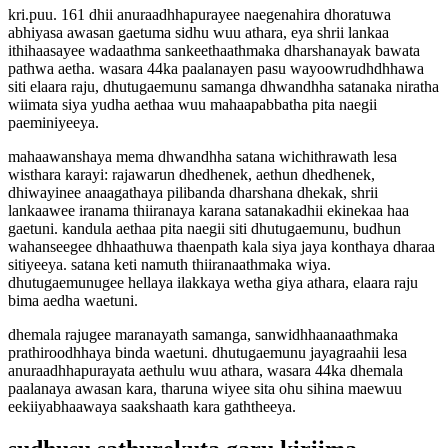
kri.puu. 161 dhii anuraadhhapurayee naegenahira dhoratuwa
abhiyasa awasan gaetuma sidhu wuu athara, eya shrii lankaa
ithihaasayee wadaathma sankeethaathmaka dharshanayak bawata
pathwa aetha. wasara 44ka paalanayen pasu wayoowrudhdhhawa
siti elaara raju, dhutugaemunu samanga dhwandhha satanaka niratha
wiimata siya yudha aethaa wuu mahaapabbatha pita naegii
paeminiyeeya.
mahaawanshaya mema dhwandhha satana wichithrawath lesa
wisthara karayi: rajawarun dhedhenek, aethun dhedhenek,
dhiwayinee anaagathaya pilibanda dharshana dhekak, shrii
lankaawee iranama thiiranaya karana satanakadhii ekinekaa haa
gaetuni. kandula aethaa pita naegii siti dhutugaemunu, budhun
wahanseegee dhhaathuwa thaenpath kala siya jaya konthaya dharaa
sitiyeeya. satana keti namuth thiiranaathmaka wiya.
dhutugaemunugee hellaya ilakkaya wetha giya athara, elaara raju
bima aedha waetuni.
dhemala rajugee maranayath samanga, sanwidhhaanaathmaka
prathiroodhhaya binda waetuni. dhutugaemunu jayagraahii lesa
anuraadhhapurayata aethulu wuu athara, wasara 44ka dhemala
paalanaya awasan kara, tharuna wiyee sita ohu sihina maewuu
eekiiyabhaawaya saakshaath kara gaththeeya.