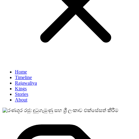
Home
Timeline
Rajawaliya
Kings
Stories
About