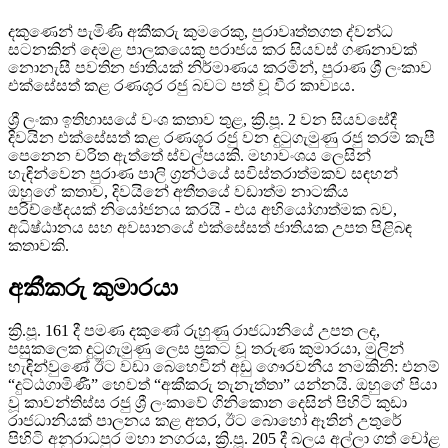
දකුණෙන් පැමිණි අකීකරු කුමරෙකු, පුරාවෘත්තගත ද්වන්ධ
සටනකින් දෙමළ පාලකයෙකු පරාජය කර සියවස් ගණනාවක්
නොනැසී පවතින ජාතියක් නිර්මාණය කරමින්, පුරාණ ශ්‍රී ලංකාව
එක්සේසත් කළ රණශූර රජු බවට පත් වූ වීර කාව්‍යය.
ශ්‍රී ලංකා ඉතිහාසයේ වංශ කතාව තුළ, ක්‍රි.පූ. 2 වන සියවසේදී
දිවයින එක්සේසත් කළ රණශූර රජු වන දුටුගැමුණු රජු තරම් කැපී
පෙනෙන චරිත ඇත්තේ ස්වල්පයකි. මහාවංශය ලෙසින්
හැඳින්වෙන පුරාණ පාලි ග්‍රන්ථයේ සවිස්තරාත්මකව සඳහන්
ඔහුගේ කතාව, දිවයිනේ අතීතයේ වඩාත්ම නාටකීය
පරිච්ඡේදයක් නියෝජනය කරයි - එය අභියෝගාත්මක බව,
අධිෂ්ඨානය සහ අවසානයේ එක්සේසත් ජාතියක උපත පිළිබඳ
කතාවකි.
අකීකරු කුමාරයා
ක්‍රි.පූ. 161 දී පමණ දකුණේ රුහුණු රාජධානියේ උපත ලද,
පසුකලෙක දුටුගැමුණු ලෙස ප්‍රකට වූ තරුණ කුමාරයා, මුලින්
හැඳින්වුණේ ඊට වඩා බෙහෙවින් අඩු ගෞරවනීය නමකිනි: එනම්
“දුට්ඨගාමිණී” හෙවත් “අකීකරු තැනැත්තා” යන්නයි. ඔහුගේ පියා
වූ කාවන්තිස්ස රජු ශ්‍රී ලංකාවේ ගිනිකොන දෙසින් පිහිටි කුඩා
රාජධානියක් පාලනය කළ අතර, ඊට බොහෝ ඈතින් උතුරේ
පිහිටි අනුරාධපුර මහා නගරය, ක්‍රි.පූ. 205 දී බලය අල්ලා ගත් චෝළ