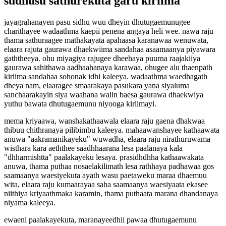
sudhusu sathurekuta garu kiriima
jayagrahanayen pasu sidhu wuu dheyin dhutugaemunugee
charithayee wadaathma kaepii penena angaya heli wee. nawa raju
thama sathuraagee mathakayata apahaasa karanawaa wenuwata,
elaara rajuta gaurawa dhaekwiima sandahaa asaamaanya piyawara
gaththeeya. ohu miyagiya rajugee dheehaya puurna raajakiiya
gaurawa sahithawa aadhaahanaya karawaa, ohugee alu thaenpath
kiriima sandahaa sohonak idhi kaleeya. wadaathma waedhagath
dheya nam, elaaragee smaarakaya pasukara yana siyaluma
sanchaarakayin siya waahana walin baesa gaurawa dhaekwiya
yuthu bawata dhutugaemunu niyooga kiriimayi.
mema kriyaawa, wanshakathaawala elaara raju gaena dhakwaa
thibuu chithranaya pilibimbu kaleeya. mahaawanshayee kathaawata
anuwa "aakramanikayeku" wuwadha, elaara raju nirathuruwama
wisthara kara aeththee saadhhaarana lesa paalanaya kala
"dhharmishtta" paalakayeku lesaya. prasidhdhha kathaawakata
anuwa, thama puthaa nosaelakilimath lesa rathhaya padhawaa gos
saamaanya waesiyekuta ayath wasu paetaweku maraa dhaemuu
wita, elaara raju kumaarayaa saha saamaanya waesiyaata ekasee
niithiya kriyaathmaka karamin, thama puthaata marana dhandanaya
niyama kaleeya.
ewaeni paalakayekuta, maranayeedhii pawaa dhutugaemunu