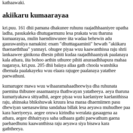
kathaawaki.
akiikaru kumaarayaa
kri.puu. 161 dhii pamana dhakunee ruhunu raajadhhaaniyee upatha
ladha, pasukaleka dhutugaemunu lesa prakata wuu tharuna
kumaarayaa, mulin haendinwunee iita wadaa behewin adu
gaurawaniiya namakini: enam "dhutttagaaminii" hewath "akiikaru
thaenaeththaa" yannayi. ohugee piyaa wuu kaawanthissa raju shrii
lankaawee ginikona dhesin pihiti kudaa raajadhhaaniyak paalanaya
kala athara, iita bohoo aethin uthuree pihiti anuraadhhapura mahaa
nagaraya, kri.puu. 205 dhii balaya allaa gath choola wanshika
dhemala paalakayeku wuu elaara rajugee paalanaya yatathee
paewathuni.
kumarugee mawa wuu wihaaramahaadheewiya dha ruhunata
paemina thibunee asaamaanya thathwayan yatatheeya. aeya tharuna
kumariyakawa sitiyadhii, aegee piyaa wuu kaelaniyee kaelanithissa
raju, ahinsaka bhikshuwak kruura lesa maraa dhaemiimen pasu
dhewiyan saenasawiima sandahaa billak lesa aeyawa muhudhee paa
kara haeriyeeya. aegee oruwa kirindha weralata gasaagena aa
athara, aegee dhhairyaya saha udhaara gathi paewathum gaena
paehaedhunu kaawanthissa raju aeyawa siya bisawa kara
gaththeeya.