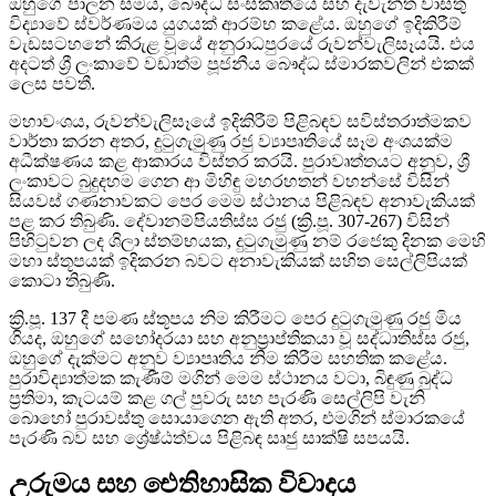
ඔහුගේ පාලන සමය, බෞද්ධ සංස්කෘතියේ සහ දැවැන්ත වාස්තු
විද්‍යාවේ ස්වර්ණමය යුගයක් ආරම්භ කළේය. ඔහුගේ ඉදිකිරීම්
වැඩසටහනේ කිරුළ වූයේ අනුරාධපුරයේ රුවන්වැලිසෑයයි. එය
අදටත් ශ්‍රී ලංකාවේ වඩාත්ම පූජනීය බෞද්ධ ස්මාරකවලින් එකක්
ලෙස පවතී.
මහාවංශය, රුවන්වැලිසෑයේ ඉදිකිරීම් පිළිබඳව සවිස්තරාත්මකව
වාර්තා කරන අතර, දුටුගැමුණු රජු ව්‍යාපෘතියේ සෑම අංශයක්ම
අධීක්ෂණය කළ ආකාරය විස්තර කරයි. පුරාවෘත්තයට අනුව, ශ්‍රී
ලංකාවට බුදුදහම ගෙන ආ මිහිඳු මහරහතන් වහන්සේ විසින්
සියවස් ගණනාවකට පෙර මෙම ස්ථානය පිළිබඳව අනාවැකියක්
පළ කර තිබුණි. දේවානම්පියතිස්ස රජු (ක්‍රි.පූ. 307-267) විසින්
පිහිටුවන ලද ශිලා ස්තම්භයක, දුටුගැමුණු නම් රජෙකු දිනක මෙහි
මහා ස්තූපයක් ඉදිකරන බවට අනාවැකියක් සහිත සෙල්ලිපියක්
කොටා තිබුණි.
ක්‍රි.පූ. 137 දී පමණ ස්තූපය නිම කිරීමට පෙර දුටුගැමුණු රජු මිය
ගියද, ඔහුගේ සහෝදරයා සහ අනුප්‍රාප්තිකයා වූ සද්ධාතිස්ස රජු,
ඔහුගේ දැක්මට අනුව ව්‍යාපෘතිය නිම කිරීම සහතික කළේය.
පුරාවිද්‍යාත්මක කැණීම් මගින් මෙම ස්ථානය වටා, බිඳුණු බුද්ධ
ප්‍රතිමා, කැටයම් කළ ගල් පුවරු සහ පැරණි සෙල්ලිපි වැනි
බොහෝ පුරාවස්තු සොයාගෙන ඇති අතර, එමගින් ස්මාරකයේ
පැරණි බව සහ ශ්‍රේෂ්ඨත්වය පිළිබඳ සෘජු සාක්ෂි සපයයි.
උරුමය සහ ඓතිහාසික විවාදය