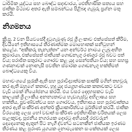
ධාර්මික යුද්ධය සහ බෞද්ධ සදාචාරය, ඓතිහාසික සත්‍යය සහ
ජාතික මිථ්‍යාව අතර ඇති සම්බන්ධය පිළිබඳ ගැඹුරු ප්‍රශ්න මතු
කරයි.
නිගමනය
ක්‍රි.පූ. 2 වන සියවසේදී දුටුගැමුණු රජු ශ්‍රී ලංකාව එක්සේසත් කිරීම,
දිවයිනේ ඉතිහාසයේ තීරණාත්මක මොහොතක් සනිටුහන්
කළේය. “අකීකරු තැනැත්තා” යන අන්වර්ථ නාමය ලැබූ අභීත
කුමාරයා, එක්සේසත් ජාතියක් ගොඩනැගූ රණශූර රජු බවට පත්
විය; පරාජිත සතුරාට ගෞරව කළ යුද සෙන්පතියා විය; සහ සහස්‍ර
ගණනාවක් නොනැසී පවතින ස්මාරක ගොඩනැගූ භක්තිමත්
බෞද්ධයෙකු විය.
මහාවංශයේ සුරැකී ඇති සහ පුරාවිද්‍යාත්මක සාක්ෂි මගින් තහවුරු
කර ඇති ඔහුගේ කතාව, හුදු යුද ජයග්‍රහණයක කතාවකට වඩා
වැඩි යමක් නියෝජනය කරයි. එය වසර දෙදහසකට වැඩි
කාලයක් ශ්‍රී ලාංකීය අනන්‍යතාවය හැඩගැස්වූ අභිලාෂය සහ
භක්තිය, ප්‍රචණ්ඩත්වය සහ ගෞරවය, ඉතිහාසය සහ පුරාවෘත්තය
අතර ඇති සංකීර්ණ අන්තර් ක්‍රියාකාරිත්වය මූර්තිමත් කරයි. ජාතික
වීරයෙකු ලෙස හෝ වඩාත් සංකීර්ණ ඓතිහාසික චරිතයක් ලෙස
සැලකුවද, පූජනීය නගරයක දොරටු අභියසදී රජවරුන්
දෙදෙනෙකු ඇතුන් පිට නැගී ද්වන්ධ සටනකින් ජාතියක ඉරණම
තීරණය කළ පුරාණ යුගයක නොමැකෙන සංකේතයක් ලෙස