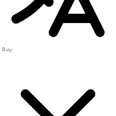
සිංහල