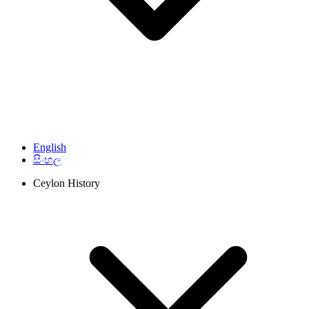
English
සිංහල
Ceylon History