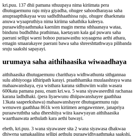
kri.puu. 137 dhii pamana sthuupaya nima kiriimata pera
dhutugaemunu raju miya giyadha, ohugee sahoodharayaa saha
anupraapthikayaa wuu sadhdhhaathissa raju, ohugee dhaekmata
anuwa wyaapruthiya nima kiriima sahathika kaleeya.
puraawidhyaathmaka kaeniim magin mema sthhaanaya wataa,
bindunu budhdhha prathimaa, kaetayam kala gal puwaru saha
paerani sellipi waeni bohoo puraawasthu soyaagena aethi athara,
emagin smaarakayee paerani bawa saha shreeshttathwaya pilibanda
sruju saakshi sapayayi.
urumaya saha aithihaasika wiwaadhaya
aithihaasika dhutugaemunu charithaya widhwathunta sithgannaa
sulu abhiyooga idhiripath karayi. praathhamika muulaashraya wana
mahaawanshaya, eya wisthara karana sidhuwiim walin wasara
600kata pamana pasu, enam kri.wa. 5 wana siyawaseedhii rachanaa
karana ladhdhaki. (pera liyaewunu dhiipawanshayee gaathhaa
13kata saapeekshawa) mahaawanshayee dhutugaemunu raju
wenuwen gaathhaa 861k wen kiriimen aengawennee, janapriya
puraawruththa saha dheeshiiya wiira kaawyayan aithihaasika
waarthaawata aethulath kara aethi bawayi.
eheth, kri.puu. 3 wana siyawasee sita 2 wana siyawasa dhakwaa
dhiwena samakaaliina sellipi aethulu puraawidhyaathmaka saakshi,