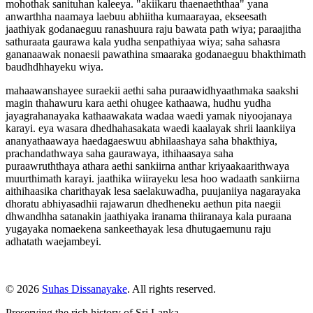
mohothak sanituhan kaleeya. "akiikaru thaenaeththaa" yana
anwarthha naamaya laebuu abhiitha kumaarayaa, ekseesath
jaathiyak godanaeguu ranashuura raju bawata path wiya; paraajitha
sathuraata gaurawa kala yudha senpathiyaa wiya; saha sahasra
gananaawak nonaesii pawathina smaaraka godanaeguu bhakthimath
baudhdhhayeku wiya.
mahaawanshayee suraekii aethi saha puraawidhyaathmaka saakshi
magin thahawuru kara aethi ohugee kathaawa, hudhu yudha
jayagrahanayaka kathaawakata wadaa waedi yamak niyoojanaya
karayi. eya wasara dhedhahasakata waedi kaalayak shrii laankiiya
ananyathaawaya haedagaeswuu abhilaashaya saha bhakthiya,
prachandathwaya saha gaurawaya, ithihaasaya saha
puraawruththaya athara aethi sankiirna anthar kriyaakaarithwaya
muurthimath karayi. jaathika wiirayeku lesa hoo wadaath sankiirna
aithihaasika charithayak lesa saelakuwadha, puujaniiya nagarayaka
dhoratu abhiyasadhii rajawarun dhedheneku aethun pita naegii
dhwandhha satanakin jaathiyaka iranama thiiranaya kala puraana
yugayaka nomaekena sankeethayak lesa dhutugaemunu raju
adhatath waejambeyi.
© 2026
Suhas Dissanayake
. All rights reserved.
Preserving the rich history of Sri Lanka