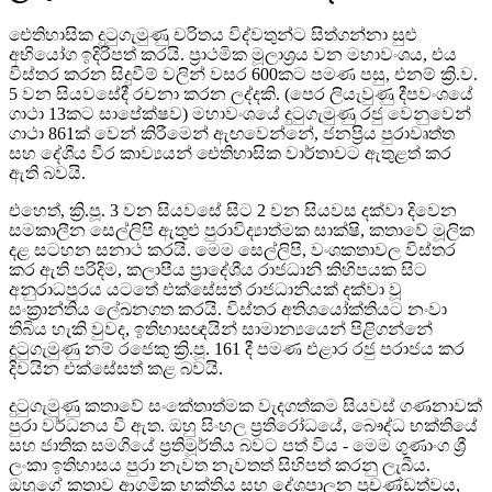
ඓතිහාසික දුටුගැමුණු චරිතය විද්වතුන්ට සිත්ගන්නා සුළු
අභියෝග ඉදිරිපත් කරයි. ප්‍රාථමික මූලාශ්‍රය වන මහාවංශය, එය
විස්තර කරන සිදුවීම් වලින් වසර 600කට පමණ පසු, එනම් ක්‍රි.ව.
5 වන සියවසේදී රචනා කරන ලද්දකි. (පෙර ලියැවුණු දීපවංශයේ
ගාථා 13කට සාපේක්ෂව) මහාවංශයේ දුටුගැමුණු රජු වෙනුවෙන්
ගාථා 861ක් වෙන් කිරීමෙන් ඇඟවෙන්නේ, ජනප්‍රිය පුරාවෘත්ත
සහ දේශීය වීර කාව්‍යයන් ඓතිහාසික වාර්තාවට ඇතුළත් කර
ඇති බවයි.
එහෙත්, ක්‍රි.පූ. 3 වන සියවසේ සිට 2 වන සියවස දක්වා දිවෙන
සමකාලීන සෙල්ලිපි ඇතුළු පුරාවිද්‍යාත්මක සාක්ෂි, කතාවේ මූලික
දළ සටහන සනාථ කරයි. මෙම සෙල්ලිපි, වංශකතාවල විස්තර
කර ඇති පරිදිම, කලාපීය ප්‍රාදේශීය රාජධානි කිහිපයක සිට
අනුරාධපුරය යටතේ එක්සේසත් රාජධානියක් දක්වා වූ
සංක්‍රාන්තිය ලේඛනගත කරයි. විස්තර අතිශයෝක්තියට නංවා
තිබිය හැකි වුවද, ඉතිහාසඥයින් සාමාන්‍යයෙන් පිළිගන්නේ
දුටුගැමුණු නම් රජෙකු ක්‍රි.පූ. 161 දී පමණ එළාර රජු පරාජය කර
දිවයින එක්සේසත් කළ බවයි.
දුටුගැමුණු කතාවේ සංකේතාත්මක වැදගත්කම සියවස් ගණනාවක්
පුරා වර්ධනය වී ඇත. ඔහු සිංහල ප්‍රතිරෝධයේ, බෞද්ධ භක්තියේ
සහ ජාතික සමගියේ ප්‍රතිමූර්තිය බවට පත් විය - මෙම ගුණාංග ශ්‍රී
ලංකා ඉතිහාසය පුරා නැවත නැවතත් සිහිපත් කරනු ලැබීය.
ඔහුගේ කතාව ආගමික භක්තිය සහ දේශපාලන ප්‍රචණ්ඩත්වය,