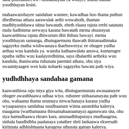
yoodhhayan lesini.
mahaawanshayee sandahan wannee, kawadhaa hoo thama puthun
dhedhenaa athara aarawulak aethi wuwahoth, thaman
madhhyasthhawa sitina bawatath, eheth elaara rajuta erehi satanata
mulu hadhinma seewaya karana bawatath mema shuurayan
kaawanthissa rajuta dhiwurum dhii thibuu bawayi. mema
yoodhhayan samanga, dhutugaemunu thawath thiiranaathmaka
sagayeku matha wishwaasaya thaebuweeya: ee ohugee yudha
aethaa wuu kandula ya. wansha kathaawalata anuwa, kumarugee
upatha sidhu wuu kaalayeedhiima, saya dhalaethi aetheku wuu
kandula, thaniwama ruhunata paemini athara, ohu siya
swaamiyaagen wen kala nohaeki sagayeku bawata path wiya.
yudhdhhaya sandahaa gamana
kaawanthissa raju miya giya wita, dhutugaemunuta awasaanayee
ohugee awasthhaawa udhaa wiya. ruhunee sinhaasanayata path wuu
ohu, wahaama thama urumaya nirwachanaya karana yudha
wyaapaaraya sandahaa suudhaanam wiima aarambha kaleeya.
maagama (warthamaana thissamahaaraamaya) aganuwara sita, ohu
siya hamudhaawa ekraes kara, anuraadhhapuraya mudhaagena,
sinhala baudhdhha paalanaya yatathee shrii lankaawa ekseesath
kiriimata adhhishttaana karagena uthurata gaman kaleeya.