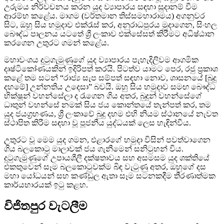
උරුමය නිර්වචනය කරන යුද ව්‍යාපාරය සඳහා සූදානම් වීම
ආරම්භ කළේය. මාගම (වර්තමාන තිස්සමහාරාමය) අගනුවර
සිට, ඔහු සිය හමුදාව එක්රැස් කර, අනුරාධපුරය මුදාගෙන, සිංහල
බෞද්ධ පාලනය යටතේ ශ්‍රී ලංකාව එක්සේසත් කිරීමට අධිෂ්ඨාන
කරගෙන උතුරට ගමන් කළේය.
මහාවංශය දුටුගැමුණුගේ යුද ව්‍යාපාරය පැහැදිලිවම ආගමික
දෘෂ්ටිකෝණයකින් ඉදිරිපත් කරයි. පිටත්ව යාමට පෙර, රජු ප්‍රකාශ
කළේ තම සටන් “රාජ්‍ය සැප සම්පත් සඳහා නොව, ශාසනයේ [බුදු
දහමේ] උන්නතිය උදෙසා” බවයි. ඔහු සිය හමුදාව සමඟ බෞද්ධ
භික්ෂූන් වහන්සේලා ද රැගෙන ගිය අතර, බුදුන් වහන්සේගේ
ධාතුන් වහන්සේ නමක් සිය ජය කොන්තයේ තැන්පත් කර, තම
යුද ජයග්‍රහණය, ශ්‍රී ලංකාවේ බුදු දහම එහි නියම ස්ථානයේ නැවත
ස්ථාපිත කිරීම සඳහා වූ පූජනීය යුද්ධයක් ලෙස හැඳින්වීය.
උතුරට වූ මෙම යුද ගමන, එළාරගේ හමුදා විසින් පවත්වාගෙන
ගිය බලකොටු මාලාවක් ජය ගැනීමෙන් සනිටුහන් විය.
දුටුගැමුණුගේ උපායශීලී දක්ෂතාවය සහ අසමසම යුද ශක්තියේ
එකතුවෙන් සෑම බලකොටුවක්ම බිඳ වැටුණු අතර, ඔහුගේ දස
මහා යෝධයන් සහ කණ්ඩුල ඇතා සෑම සටනකදීම තීරණාත්මක
කාර්යභාරයක් ඉටු කළහ.
විජිතපුර වැටලීම