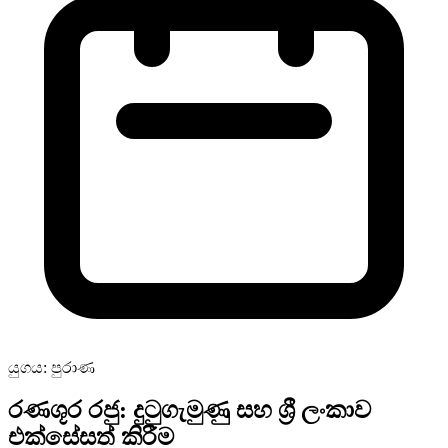
යුගය: පුරාණ
රණශූර රජු: දුටුගැමුණු සහ ශ්‍රී ලංකාව
එක්සේසත් කිරීම