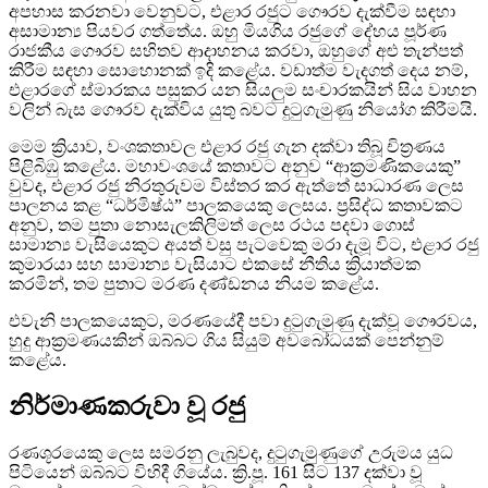
අපහාස කරනවා වෙනුවට, එළාර රජුට ගෞරව දැක්වීම සඳහා
අසාමාන්‍ය පියවර ගත්තේය. ඔහු මියගිය රජුගේ දේහය පූර්ණ
රාජකීය ගෞරව සහිතව ආදාහනය කරවා, ඔහුගේ අළු තැන්පත්
කිරීම සඳහා සොහොනක් ඉදි කළේය. වඩාත්ම වැදගත් දෙය නම්,
එළාරගේ ස්මාරකය පසුකර යන සියලුම සංචාරකයින් සිය වාහන
වලින් බැස ගෞරව දැක්විය යුතු බවට දුටුගැමුණු නියෝග කිරීමයි.
මෙම ක්‍රියාව, වංශකතාවල එළාර රජු ගැන දක්වා තිබූ චිත්‍රණය
පිළිබිඹු කළේය. මහාවංශයේ කතාවට අනුව “ආක්‍රමණිකයෙකු”
වුවද, එළාර රජු නිරතුරුවම විස්තර කර ඇත්තේ සාධාරණ ලෙස
පාලනය කළ “ධර්මිෂ්ඨ” පාලකයෙකු ලෙසය. ප්‍රසිද්ධ කතාවකට
අනුව, තම පුතා නොසැලකිලිමත් ලෙස රථය පදවා ගොස්
සාමාන්‍ය වැසියෙකුට අයත් වසු පැටවෙකු මරා දැමූ විට, එළාර රජු
කුමාරයා සහ සාමාන්‍ය වැසියාට එකසේ නීතිය ක්‍රියාත්මක
කරමින්, තම පුතාට මරණ දණ්ඩනය නියම කළේය.
එවැනි පාලකයෙකුට, මරණයේදී පවා දුටුගැමුණු දැක්වූ ගෞරවය,
හුදු ආක්‍රමණයකින් ඔබ්බට ගිය සියුම් අවබෝධයක් පෙන්නුම්
කළේය.
නිර්මාණකරුවා වූ රජු
රණශූරයෙකු ලෙස සමරනු ලැබුවද, දුටුගැමුණුගේ උරුමය යුධ
පිටියෙන් ඔබ්බට විහිදී ගියේය. ක්‍රි.පූ. 161 සිට 137 දක්වා වූ