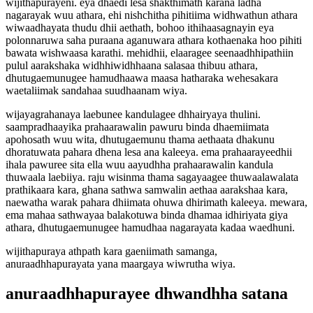
wijithapurayeni. eya dhaedi lesa shakthimath karana ladha
nagarayak wuu athara, ehi nishchitha pihitiima widhwathun athara
wiwaadhayata thudu dhii aethath, bohoo ithihaasagnayin eya
polonnaruwa saha puraana aganuwara athara kothaenaka hoo pihiti
bawata wishwaasa karathi. mehidhii, elaaragee seenaadhhipathiin
pulul aarakshaka widhhiwidhhaana salasaa thibuu athara,
dhutugaemunugee hamudhaawa maasa hatharaka wehesakara
waetaliimak sandahaa suudhaanam wiya.
wijayagrahanaya laebunee kandulagee dhhairyaya thulini.
saampradhaayika prahaarawalin pawuru binda dhaemiimata
apohosath wuu wita, dhutugaemunu thama aethaata dhakunu
dhoratuwata pahara dhena lesa ana kaleeya. ema prahaarayeedhii
ihala pawuree sita ella wuu aayudhha prahaarawalin kandula
thuwaala laebiiya. raju wisinma thama sagayaagee thuwaalawalata
prathikaara kara, ghana sathwa samwalin aethaa aarakshaa kara,
naewatha warak pahara dhiimata ohuwa dhirimath kaleeya. mewara,
ema mahaa sathwayaa balakotuwa binda dhamaa idhiriyata giya
athara, dhutugaemunugee hamudhaa nagarayata kadaa waedhuni.
wijithapuraya athpath kara gaeniimath samanga,
anuraadhhapurayata yana maargaya wiwrutha wiya.
anuraadhhapurayee dhwandhha satana