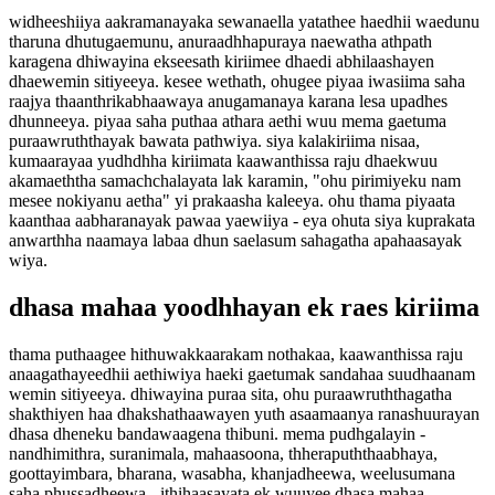
widheeshiiya aakramanayaka sewanaella yatathee haedhii waedunu
tharuna dhutugaemunu, anuraadhhapuraya naewatha athpath
karagena dhiwayina ekseesath kiriimee dhaedi abhilaashayen
dhaewemin sitiyeeya. kesee wethath, ohugee piyaa iwasiima saha
raajya thaanthrikabhaawaya anugamanaya karana lesa upadhes
dhunneeya. piyaa saha puthaa athara aethi wuu mema gaetuma
puraawruththayak bawata pathwiya. siya kalakiriima nisaa,
kumaarayaa yudhdhha kiriimata kaawanthissa raju dhaekwuu
akamaeththa samachchalayata lak karamin, "ohu pirimiyeku nam
mesee nokiyanu aetha" yi prakaasha kaleeya. ohu thama piyaata
kaanthaa aabharanayak pawaa yaewiiya - eya ohuta siya kuprakata
anwarthha naamaya labaa dhun saelasum sahagatha apahaasayak
wiya.
dhasa mahaa yoodhhayan ek raes kiriima
thama puthaagee hithuwakkaarakam nothakaa, kaawanthissa raju
anaagathayeedhii aethiwiya haeki gaetumak sandahaa suudhaanam
wemin sitiyeeya. dhiwayina puraa sita, ohu puraawruththagatha
shakthiyen haa dhakshathaawayen yuth asaamaanya ranashuurayan
dhasa dheneku bandawaagena thibuni. mema pudhgalayin -
nandhimithra, suranimala, mahaasoona, thherapuththaabhaya,
goottayimbara, bharana, wasabha, khanjadheewa, weelusumana
saha phussadheewa - ithihaasayata ek wuuyee dhasa mahaa