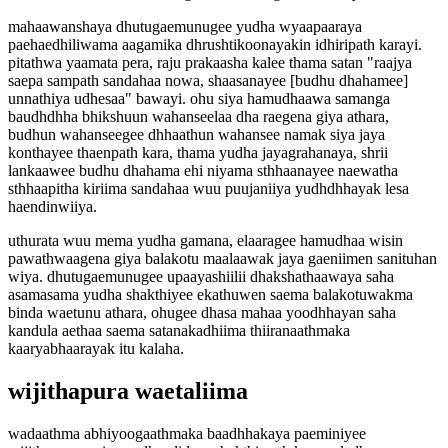
mahaawanshaya dhutugaemunugee yudha wyaapaaraya
paehaedhiliwama aagamika dhrushtikoonayakin idhiripath karayi.
pitathwa yaamata pera, raju prakaasha kalee thama satan "raajya
saepa sampath sandahaa nowa, shaasanayee [budhu dhahamee]
unnathiya udhesaa" bawayi. ohu siya hamudhaawa samanga
baudhdhha bhikshuun wahanseelaa dha raegena giya athara,
budhun wahanseegee dhhaathun wahansee namak siya jaya
konthayee thaenpath kara, thama yudha jayagrahanaya, shrii
lankaawee budhu dhahama ehi niyama sthhaanayee naewatha
sthhaapitha kiriima sandahaa wuu puujaniiya yudhdhhayak lesa
haendinwiiya.
uthurata wuu mema yudha gamana, elaaragee hamudhaa wisin
pawathwaagena giya balakotu maalaawak jaya gaeniimen sanituhan
wiya. dhutugaemunugee upaayashiilii dhakshathaawaya saha
asamasama yudha shakthiyee ekathuwen saema balakotuwakma
binda waetunu athara, ohugee dhasa mahaa yoodhhayan saha
kandula aethaa saema satanakadhiima thiiranaathmaka
kaaryabhaarayak itu kalaha.
wijithapura waetaliima
wadaathma abhiyoogaathmaka baadhhakaya paeminiyee