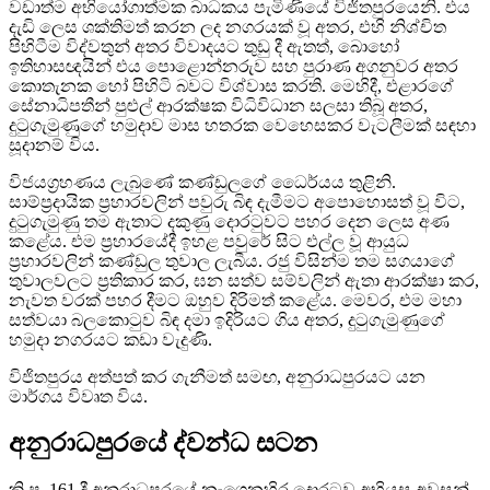
වඩාත්ම අභියෝගාත්මක බාධකය පැමිණියේ විජිතපුරයෙනි. එය
දැඩි ලෙස ශක්තිමත් කරන ලද නගරයක් වූ අතර, එහි නිශ්චිත
පිහිටීම විද්වතුන් අතර විවාදයට තුඩු දී ඇතත්, බොහෝ
ඉතිහාසඥයින් එය පොළොන්නරුව සහ පුරාණ අගනුවර අතර
කොතැනක හෝ පිහිටි බවට විශ්වාස කරති. මෙහිදී, එළාරගේ
සේනාධිපතීන් පුළුල් ආරක්ෂක විධිවිධාන සලසා තිබූ අතර,
දුටුගැමුණුගේ හමුදාව මාස හතරක වෙහෙසකර වැටලීමක් සඳහා
සූදානම් විය.
විජයග්‍රහණය ලැබුණේ කණ්ඩුලගේ ධෛර්යය තුළිනි.
සාම්ප්‍රදායික ප්‍රහාරවලින් පවුරු බිඳ දැමීමට අපොහොසත් වූ විට,
දුටුගැමුණු තම ඇතාට දකුණු දොරටුවට පහර දෙන ලෙස අණ
කළේය. එම ප්‍රහාරයේදී ඉහළ පවුරේ සිට එල්ල වූ ආයුධ
ප්‍රහාරවලින් කණ්ඩුල තුවාල ලැබීය. රජු විසින්ම තම සගයාගේ
තුවාලවලට ප්‍රතිකාර කර, ඝන සත්ව සම්වලින් ඇතා ආරක්ෂා කර,
නැවත වරක් පහර දීමට ඔහුව දිරිමත් කළේය. මෙවර, එම මහා
සත්වයා බලකොටුව බිඳ දමා ඉදිරියට ගිය අතර, දුටුගැමුණුගේ
හමුදා නගරයට කඩා වැදුණි.
විජිතපුරය අත්පත් කර ගැනීමත් සමඟ, අනුරාධපුරයට යන
මාර්ගය විවෘත විය.
අනුරාධපුරයේ ද්වන්ධ සටන
ක්‍රි.පූ. 161 දී අනුරාධපුරයේ නැගෙනහිර දොරටුව අභියස අවසන්