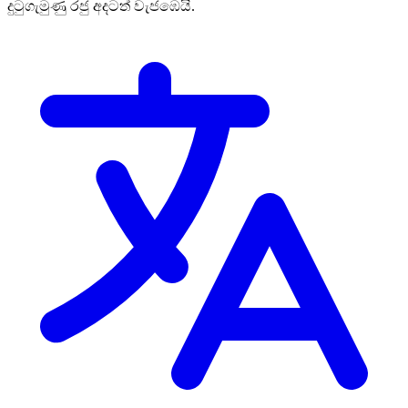
දුටුගැමුණු රජු අදටත් වැජඹෙයි.