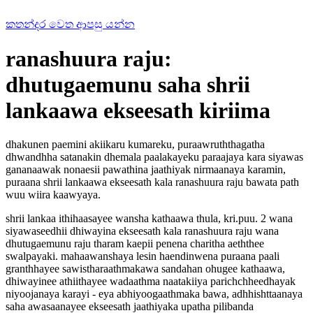
කතන්දර වෙත ආපසු යන්න
ranashuura raju:
dhutugaemunu saha shrii
lankaawa ekseesath kiriima
dhakunen paemini akiikaru kumareku, puraawruththagatha
dhwandhha satanakin dhemala paalakayeku paraajaya kara siyawas
gananaawak nonaesii pawathina jaathiyak nirmaanaya karamin,
puraana shrii lankaawa ekseesath kala ranashuura raju bawata path
wuu wiira kaawyaya.
shrii lankaa ithihaasayee wansha kathaawa thula, kri.puu. 2 wana
siyawaseedhii dhiwayina ekseesath kala ranashuura raju wana
dhutugaemunu raju tharam kaepii penena charitha aeththee
swalpayaki. mahaawanshaya lesin haendinwena puraana paali
granthhayee sawistharaathmakawa sandahan ohugee kathaawa,
dhiwayinee athiithayee wadaathma naatakiiya parichchheedhayak
niyoojanaya karayi - eya abhiyoogaathmaka bawa, adhhishttaanaya
saha awasaanayee ekseesath jaathiyaka upatha pilibanda