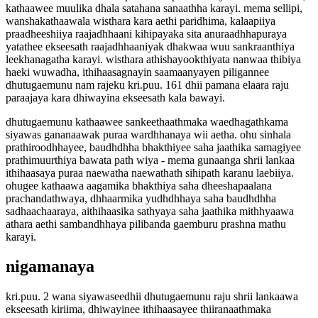
kathaawee muulika dhala satahana sanaathha karayi. mema sellipi,
wanshakathaawala wisthara kara aethi paridhima, kalaapiiya
praadheeshiiya raajadhhaani kihipayaka sita anuraadhhapuraya
yatathee ekseesath raajadhhaaniyak dhakwaa wuu sankraanthiya
leekhanagatha karayi. wisthara athishayookthiyata nanwaa thibiya
haeki wuwadha, ithihaasagnayin saamaanyayen piligannee
dhutugaemunu nam rajeku kri.puu. 161 dhii pamana elaara raju
paraajaya kara dhiwayina ekseesath kala bawayi.
dhutugaemunu kathaawee sankeethaathmaka waedhagathkama
siyawas gananaawak puraa wardhhanaya wii aetha. ohu sinhala
prathiroodhhayee, baudhdhha bhakthiyee saha jaathika samagiyee
prathimuurthiya bawata path wiya - mema gunaanga shrii lankaa
ithihaasaya puraa naewatha naewathath sihipath karanu laebiiya.
ohugee kathaawa aagamika bhakthiya saha dheeshapaalana
prachandathwaya, dhhaarmika yudhdhhaya saha baudhdhha
sadhaachaaraya, aithihaasika sathyaya saha jaathika mithhyaawa
athara aethi sambandhhaya pilibanda gaemburu prashna mathu
karayi.
nigamanaya
kri.puu. 2 wana siyawaseedhii dhutugaemunu raju shrii lankaawa
ekseesath kiriima, dhiwayinee ithihaasayee thiiranaathmaka