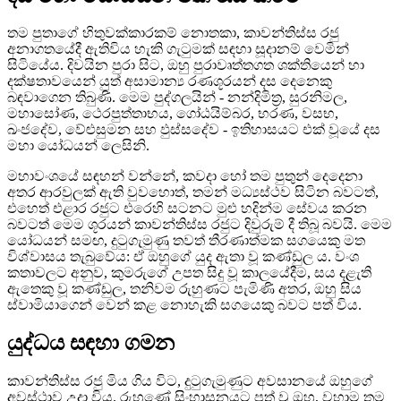
තම පුතාගේ හිතුවක්කාරකම් නොතකා, කාවන්තිස්ස රජු
අනාගතයේදී ඇතිවිය හැකි ගැටුමක් සඳහා සූදානම් වෙමින්
සිටියේය. දිවයින පුරා සිට, ඔහු පුරාවෘත්තගත ශක්තියෙන් හා
දක්ෂතාවයෙන් යුත් අසාමාන්‍ය රණශූරයන් දස දෙනෙකු
බඳවාගෙන තිබුණි. මෙම පුද්ගලයින් - නන්දිමිත්‍ර, සුරනිමල,
මහාසෝණ, ථෙරපුත්තාභය, ගෝඨයිම්බර, භරණ, වසභ,
ඛංජදේව, වේළුසුමන සහ ඵුස්සදේව - ඉතිහාසයට එක් වූයේ දස
මහා යෝධයන් ලෙසිනි.
මහාවංශයේ සඳහන් වන්නේ, කවදා හෝ තම පුතුන් දෙදෙනා
අතර ආරවුලක් ඇති වුවහොත්, තමන් මධ්‍යස්ථව සිටින බවටත්,
එහෙත් එළාර රජුට එරෙහි සටනට මුළු හදින්ම සේවය කරන
බවටත් මෙම ශූරයන් කාවන්තිස්ස රජුට දිවුරුම් දී තිබූ බවයි. මෙම
යෝධයන් සමඟ, දුටුගැමුණු තවත් තීරණාත්මක සගයෙකු මත
විශ්වාසය තැබුවේය: ඒ ඔහුගේ යුද ඇතා වූ කණ්ඩුල ය. වංශ
කතාවලට අනුව, කුමරුගේ උපත සිදු වූ කාලයේදීම, සය දළැති
ඇතෙකු වූ කණ්ඩුල, තනිවම රුහුණට පැමිණි අතර, ඔහු සිය
ස්වාමියාගෙන් වෙන් කළ නොහැකි සගයෙකු බවට පත් විය.
යුද්ධය සඳහා ගමන
කාවන්තිස්ස රජු මිය ගිය විට, දුටුගැමුණුට අවසානයේ ඔහුගේ
අවස්ථාව උදා විය. රුහුණේ සිංහාසනයට පත් වූ ඔහු, වහාම තම