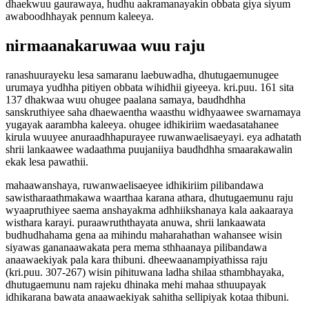
dhaekwuu gaurawaya, hudhu aakramanayakin obbata giya siyum
awaboodhhayak pennum kaleeya.
nirmaanakaruwaa wuu raju
ranashuurayeku lesa samaranu laebuwadha, dhutugaemunugee
urumaya yudhha pitiyen obbata wihidhii giyeeya. kri.puu. 161 sita
137 dhakwaa wuu ohugee paalana samaya, baudhdhha
sanskruthiyee saha dhaewaentha waasthu widhyaawee swarnamaya
yugayak aarambha kaleeya. ohugee idhikiriim waedasatahanee
kirula wuuyee anuraadhhapurayee ruwanwaelisaeyayi. eya adhatath
shrii lankaawee wadaathma puujaniiya baudhdhha smaarakawalin
ekak lesa pawathii.
mahaawanshaya, ruwanwaelisaeyee idhikiriim pilibandawa
sawistharaathmakawa waarthaa karana athara, dhutugaemunu raju
wyaapruthiyee saema anshayakma adhhiikshanaya kala aakaaraya
wisthara karayi. puraawruththayata anuwa, shrii lankaawata
budhudhahama gena aa mihindu maharahathan wahansee wisin
siyawas gananaawakata pera mema sthhaanaya pilibandawa
anaawaekiyak pala kara thibuni. dheewaanampiyathissa raju
(kri.puu. 307-267) wisin pihituwana ladha shilaa sthambhayaka,
dhutugaemunu nam rajeku dhinaka mehi mahaa sthuupayak
idhikarana bawata anaawaekiyak sahitha sellipiyak kotaa thibuni.