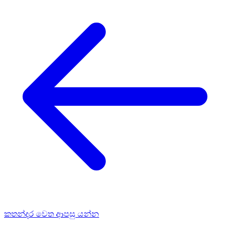
කතන්දර වෙත ආපසු යන්න