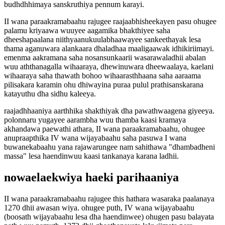
budhdhhimaya sanskruthiya pennum karayi.
II wana paraakramabaahu rajugee raajaabhisheekayen pasu ohugee
palamu kriyaawa wuuyee aagamika bhakthiyee saha
dheeshapaalana niithyaanukuulabhaawayee sankeethayak lesa
thama aganuwara alankaara dhaladhaa maaligaawak idhikiriimayi.
emenma aakramana saha nosansunkaarii wasarawaladhii abalan
wuu aththanagalla wihaaraya, dhewinuwara dheewaalaya, kaelani
wihaaraya saha thawath bohoo wihaarasthhaana saha aaraama
pilisakara karamin ohu dhiwayina puraa pulul prathisanskarana
katayuthu dha sidhu kaleeya.
raajadhhaaniya aarthhika shakthiyak dha pawathwaagena giyeeya.
polonnaru yugayee aarambha wuu thamba kaasi kramaya
akhandawa paewathi athara, II wana paraakramabaahu, ohugee
anupraapthika IV wana wijayabaahu saha pasuwa I wana
buwanekabaahu yana rajawarungee nam sahithawa "dhambadheni
massa" lesa haendinwuu kaasi tankanaya karana ladhii.
nowaelaekwiya haeki parihaaniya
II wana paraakramabaahu rajugee this hathara wasaraka paalanaya
1270 dhii awasan wiya. ohugee puth, IV wana wijayabaahu
(boosath wijayabaahu lesa dha haendinwee) ohugen pasu balayata