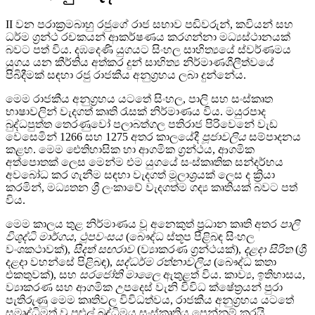
II වන පරාක්‍රමබාහු රජුගේ රාජ සභාව පඬිවරුන්, කවියන් සහ
ධර්ම ග්‍රන්ථ රචකයන් ආකර්ෂණය කරගන්නා මධ්‍යස්ථානයක්
බවට පත් විය. දඹදෙණි යුගයට සිංහල සාහිත්‍යයේ ස්වර්ණමය
යුගය යන කීර්තිය අත්කර දුන් සාහිත්‍ය නිර්මාණශීලීත්වයේ
පිබිදීමක් සඳහා රජු රාජකීය අනුග්‍රහය ලබා දුන්නේය.
මෙම රාජකීය අනුග්‍රහය යටතේ සිංහල, පාලි සහ සංස්කෘත
භාෂාවලින් වැදගත් කෘති රැසක් නිර්මාණය විය. මයුරපාද
බුද්ධපුත්ත තෙරණුවෝ පලාබත්ගල පතිරාජ පිරිවෙනේ වැඩ
වෙසෙමින් 1266 සහ 1275 අතර කාලයේදී
පූජාවලිය
සම්පාදනය
කළහ. මෙම ඓතිහාසික හා ආගමික ග්‍රන්ථය, ආගමික
අත්පොතක් ලෙස මෙන්ම එම යුගයේ සංස්කෘතික සන්දර්භය
අවබෝධ කර ගැනීම සඳහා වැදගත් මූලාශ්‍රයක් ලෙස ද ක්‍රියා
කරමින්, මධ්‍යතන ශ්‍රී ලංකාවේ වැදගත්ම ගද්‍ය කෘතියක් බවට පත්
විය.
මෙම කාලය තුළ නිර්මාණය වූ අනෙකුත් ප්‍රධාන කෘති අතර
පාලි
විශුද්ධි මාර්ගය
,
ථූපවංසය
(බෞද්ධ ස්තූප පිළිබඳ සිංහල
වංශකථාවක්),
සිදත් සඟරාව
(ව්‍යාකරණ ග්‍රන්ථයක්),
දළදා සිරිත
(ශ්‍රී
දළදා වහන්සේ පිළිබඳ),
සද්ධර්ම රත්නාවලිය
(බෞද්ධ කතා
එකතුවක්), සහ
සරජෝති මාලෛ
ඇතුළත් විය. කාව්‍ය, ඉතිහාසය,
ව්‍යාකරණ සහ ආගමික උපදෙස් වැනි විවිධ ක්ෂේත්‍රයන් පුරා
පැතිරුණු මෙම කෘතිවල විවිධත්වය, රාජකීය අනුග්‍රහය යටතේ
සමෘද්ධිමත් වූ පුළුල් බුද්ධිමය සංස්කෘතිය පෙන්නුම් කරයි.