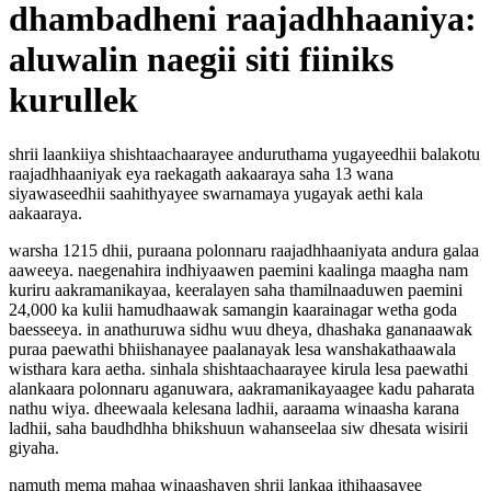
dhambadheni raajadhhaaniya:
aluwalin naegii siti fiiniks
kurullek
shrii laankiiya shishtaachaarayee anduruthama yugayeedhii balakotu
raajadhhaaniyak eya raekagath aakaaraya saha 13 wana
siyawaseedhii saahithyayee swarnamaya yugayak aethi kala
aakaaraya.
warsha 1215 dhii, puraana polonnaru raajadhhaaniyata andura galaa
aaweeya. naegenahira indhiyaawen paemini kaalinga maagha nam
kuriru aakramanikayaa, keeralayen saha thamilnaaduwen paemini
24,000 ka kulii hamudhaawak samangin kaarainagar wetha goda
baesseeya. in anathuruwa sidhu wuu dheya, dhashaka gananaawak
puraa paewathi bhiishanayee paalanayak lesa wanshakathaawala
wisthara kara aetha. sinhala shishtaachaarayee kirula lesa paewathi
alankaara polonnaru aganuwara, aakramanikayaagee kadu paharata
nathu wiya. dheewaala kelesana ladhii, aaraama winaasha karana
ladhii, saha baudhdhha bhikshuun wahanseelaa siw dhesata wisirii
giyaha.
namuth mema mahaa winaashayen shrii lankaa ithihaasayee