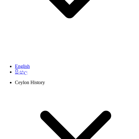
English
සිංහල
Ceylon History