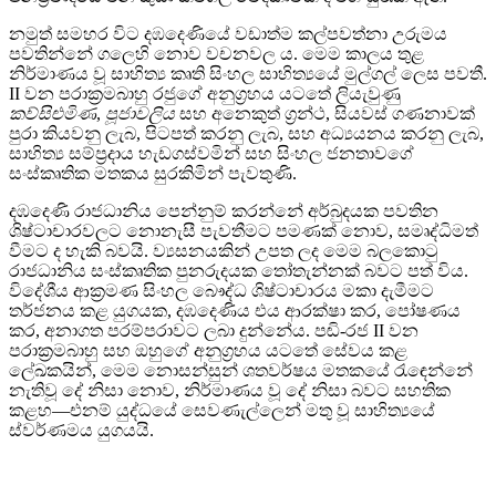
නමුත් සමහර විට දඹදෙණියේ වඩාත්ම කල්පවත්නා උරුමය
පවතින්නේ ගලෙහි නොව වචනවල ය. මෙම කාලය තුළ
නිර්මාණය වූ සාහිත්‍ය කෘති සිංහල සාහිත්‍යයේ මුල්ගල් ලෙස පවතී.
II වන පරාක්‍රමබාහු රජුගේ අනුග්‍රහය යටතේ ලියැවුණු
කව්සිළුමිණ
,
පූජාවලිය
සහ අනෙකුත් ග්‍රන්ථ, සියවස් ගණනාවක්
පුරා කියවනු ලැබ, පිටපත් කරනු ලැබ, සහ අධ්‍යයනය කරනු ලැබ,
සාහිත්‍ය සම්ප්‍රදාය හැඩගස්වමින් සහ සිංහල ජනතාවගේ
සංස්කෘතික මතකය සුරකිමින් පැවතුණි.
දඹදෙණි රාජධානිය පෙන්නුම් කරන්නේ අර්බුදයක පවතින
ශිෂ්ටාචාරවලට නොනැසී පැවතීමට පමණක් නොව, සමෘද්ධිමත්
වීමට ද හැකි බවයි. ව්‍යසනයකින් උපත ලද මෙම බලකොටු
රාජධානිය සංස්කෘතික පුනරුදයක තෝතැන්නක් බවට පත් විය.
විදේශීය ආක්‍රමණ සිංහල බෞද්ධ ශිෂ්ටාචාරය මකා දැමීමට
තර්ජනය කළ යුගයක, දඹදෙණිය එය ආරක්ෂා කර, පෝෂණය
කර, අනාගත පරම්පරාවට ලබා දුන්නේය. පඬි-රජ II වන
පරාක්‍රමබාහු සහ ඔහුගේ අනුග්‍රහය යටතේ සේවය කළ
ලේඛකයින්, මෙම නොසන්සුන් ශතවර්ෂය මතකයේ රැඳෙන්නේ
නැතිවූ දේ නිසා නොව, නිර්මාණය වූ දේ නිසා බවට සහතික
කළහ—එනම් යුද්ධයේ සෙවණැල්ලෙන් මතු වූ සාහිත්‍යයේ
ස්වර්ණමය යුගයයි.