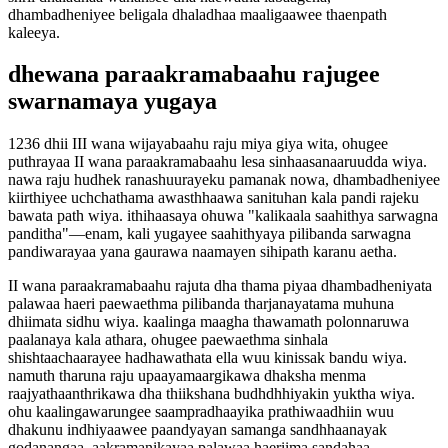
dhambadheniyee beligala dhaladhaa maaligaawee thaenpath
kaleeya.
dhewana paraakramabaahu rajugee
swarnamaya yugaya
1236 dhii III wana wijayabaahu raju miya giya wita, ohugee
puthrayaa II wana paraakramabaahu lesa sinhaasanaaruudda wiya.
nawa raju hudhek ranashuurayeku pamanak nowa, dhambadheniyee
kiirthiyee uchchathama awasthhaawa sanituhan kala pandi rajeku
bawata path wiya. ithihaasaya ohuwa "kalikaala saahithya sarwagna
panditha"—enam, kali yugayee saahithyaya pilibanda sarwagna
pandiwarayaa yana gaurawa naamayen sihipath karanu aetha.
II wana paraakramabaahu rajuta dha thama piyaa dhambadheniyata
palawaa haeri paewaethma pilibanda tharjanayatama muhuna
dhiimata sidhu wiya. kaalinga maagha thawamath polonnaruwa
paalanaya kala athara, ohugee paewaethma sinhala
shishtaachaarayee hadhawathata ella wuu kinissak bandu wiya.
namuth tharuna raju upaayamaargikawa dhaksha menma
raajyathaanthrikawa dha thiikshana budhdhhiyakin yuktha wiya.
ohu kaalingawarungee saampradhaayika prathiwaadhiin wuu
dhakunu indhiyaawee paandyayan samanga sandhhaanayak
godanangaa, aakramanikayaa palawaa haeriima sandahaa