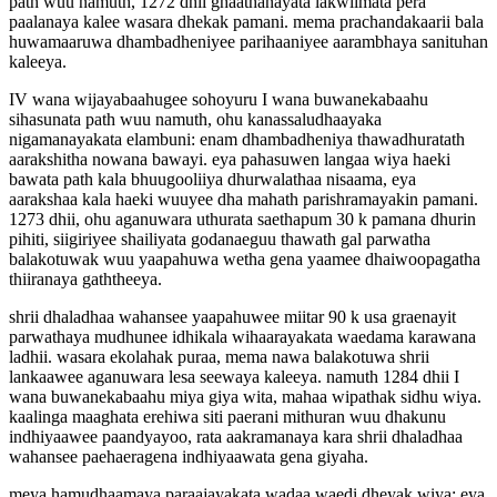
path wuu namuth, 1272 dhii ghaathanayata lakwiimata pera
paalanaya kalee wasara dhekak pamani. mema prachandakaarii bala
huwamaaruwa dhambadheniyee parihaaniyee aarambhaya sanituhan
kaleeya.
IV wana wijayabaahugee sohoyuru I wana buwanekabaahu
sihasunata path wuu namuth, ohu kanassaludhaayaka
nigamanayakata elambuni: enam dhambadheniya thawadhuratath
aarakshitha nowana bawayi. eya pahasuwen langaa wiya haeki
bawata path kala bhuugooliiya dhurwalathaa nisaama, eya
aarakshaa kala haeki wuuyee dha mahath parishramayakin pamani.
1273 dhii, ohu aganuwara uthurata saethapum 30 k pamana dhurin
pihiti, siigiriyee shailiyata godanaeguu thawath gal parwatha
balakotuwak wuu yaapahuwa wetha gena yaamee dhaiwoopagatha
thiiranaya gaththeeya.
shrii dhaladhaa wahansee yaapahuwee miitar 90 k usa graenayit
parwathaya mudhunee idhikala wihaarayakata waedama karawana
ladhii. wasara ekolahak puraa, mema nawa balakotuwa shrii
lankaawee aganuwara lesa seewaya kaleeya. namuth 1284 dhii I
wana buwanekabaahu miya giya wita, mahaa wipathak sidhu wiya.
kaalinga maaghata erehiwa siti paerani mithuran wuu dhakunu
indhiyaawee paandyayoo, rata aakramanaya kara shrii dhaladhaa
wahansee paehaeragena indhiyaawata gena giyaha.
meya hamudhaamaya paraajayakata wadaa waedi dheyak wiya; eya