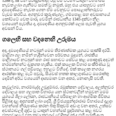
1288 දී, III වන පරාක්‍රමබාහු රජු එම වටිනා ධාතූන් වහන්සේ
නැවත ලබා ගැනීමට සමත් වූ නමුත්, ඔහු එය යාපහුවට හෝ
දඹදෙණියට නැවත ගෙන ඒම වෙනුවට පොළොන්නරුවට
වැඩම කරවීය. අගනුවර කුරුණෑගල, ගම්පොළ සහ අවසානයේ
කෝට්ටේ වෙත මාරු වෙමින් රාජධානිය 1345 දක්වා නිල
වශයෙන් පැවතිය ද, දඹදෙණිය අගනුවරක් ලෙස පැවති යුගය
අවසන් විය.
ගලෙහි සහ වදනෙහි උරුමය
අද, දඹදෙණියේ නටබුන් මෙම තීරණාත්මක යුගයට සාක්ෂි දරයි.
මාළිගා ගල නමින් හැඳින්වෙන පර්වතය මුදුනේ, රාජකීය
මාලිගාවේ නටබුන් සහ රාජ සභාවට සේවය කළ පොකුණු අදටත්
නරඹන්නන්ට දැකගත හැකිය. එක් කලෙක විහාර සංකීර්ණය වූ
ස්ථානයට ගල් පඩිපෙළ ඉහළට විහිදේ. එක් කලෙක නගරය
ආරක්ෂා කළ මැටි පවුරු, සියවස් හතක කාලගුණයට ඔරොත්තු
දෙමින් අර්ධ වශයෙන් දෘශ්‍යමාන වන අතර, නොනැසී පවතී.
කෑවුල්ගම, නාරම්බැද්ද උඩුදුම්බර, රඹුක්කන දේවාලය, අලුත්නුවර
දේවාලය සහ ගලපාත විහාරය යන ස්ථානවලින් හමුවන මෙම
යුගයේ ශිලා ලේඛන, රාජධානියේ පරිපාලන හා ආගමික ජීවිතය
පිළිබඳ දළ අදහසක් ලබා දෙයි. ශ්‍රී විජයසුන්දරාරාම විහාරයේ දළදා
වහන්සේ නිරූපණය කරන බිතු සිතුවම් අඩංගු වන අතර, උත්සව
අවස්ථාවලදී ශුද්ධ වූ ධාතූන් වහන්සේ ප්‍රදර්ශනය කළ බවට
ජනප්‍රවාදයේ එන කුඩා කළුගල් වේදිකාවක් ද එහි සුරැකී ඇත.