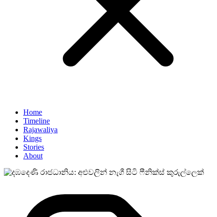
Home
Timeline
Rajawaliya
Kings
Stories
About