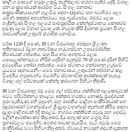
කාලිංග මාඝගේ හමුදා උතුරු තැනිතලාව හරහා පැතිර යද්දී, විශාල
ජන සංක්‍රමණයක් ආරම්භ විය. සිංහල ජනතාව
ආක්‍රමණිකයාගෙන් ගැලවීම සඳහා දකුණට සහ බටහිරට පලා
යමින්, කඳුකර අභ්‍යන්තරයට පසු බැස්සෝය. රජරට ලෙස
හැඳින්වුණු සිංහල බලයේ සාම්ප්‍රදායික කේන්ද්‍රස්ථානය කොතරම්
දරුණු ලෙස විනාශ වූවාද යත්, නැවත කිසි දිනෙක ප්‍රධාන සිංහල
රාජධානියක් උතුරේ ස්ථාපිත නොවීය.
වර්ෂ 1220 දී පමණ, III වන විජයබාහු රජතුමා ශ්‍රී ලංකා
ඉතිහාසයේ ඊළඟ ශතවර්ෂය හැඩගස්වන උපායමාර්ගික
තීරණයක් ගත්තේය. ඔහු සිය නව අගනුවර ලෙස
පොළොන්නරුවට නිරිත දෙසින් සැතපුම් 70 ක් පමණ දුරින් පිහිටි
දඹදෙණිය තෝරා ගත්තේය. මෙම ස්ථානය තෝරාගනු ලැබුවේ
යුධමය ඥානයෙනි—මෙම ජනාවාසය, උතුරෙන් තර්ජනය කළ
විදේශීය හමුදාවන්ට එරෙහිව ස්වාභාවික ආරක්ෂාවක් සැපයූ
විශාල ගල් පර්වතයක් කේන්ද්‍ර කරගෙන පිහිටා තිබුණි.
III වන විජයබාහු රජු මෙම ගල් පර්වතය ශක්තිමත් බලකොටුවක්
බවට පරිවර්තනය කළේය. අක්කර හයකට නොඅඩු ප්‍රදේශයක්
පුරා පැතිරුණු එහි මුදුනේ, ඔහු රාජකීය මාළිගා සංකීර්ණයක් සහ
බුදුරජාණන් වහන්සේගේ ශ්‍රී දළදා වහන්සේ තැන්පත් කිරීම සඳහා
දළදා මාලිගාවක් ඉදි කළේය. නගරය ශක්තිමත් පවුරු සහ දොරටු
වලින් ආරක්ෂා කර තිබූ අතර, දිය අගලක් සහ වගුරු බිම්
ප්‍රහාරවලට එරෙහිව අමතර බාධක සැපයීය. මැටි පවුරු මෙම
සංකීර්ණය වටා පිහිටා තිබූ අතර, ඒවායේ නටබුන් අදටත් දැකගත