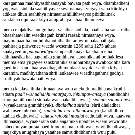
karagannaa madhhyasthhaanayak bawata path wiya. dhambadheni
yugayata sinhala saahithyayee swarnamaya yugaya yana kiirthiya
athkara dhun saahithya nirmaanashiiliithwayee pibidhiimak
sandahaa raju raajakiiya anugrahaya labaa dhunneeya.
mema raajakiiya anugrahaya yatathee sinhala, paali saha sanskrutha
bhaashaawalin waedhagath kruthi raesak nirmaanaya wiya.
mayurapaadha budhdhhapuththa theranuwoo palaabathgala
pathiraaja piriwenee waeda wesemin 1266 saha 1275 athara
kaalayeedhii
puujaawaliya
sampaadhanaya kalaha. mema
aithihaasika haa aagamika granthhaya, aagamika athpothak lesa
menma ema yugayee sanskruthika sandharbhaya awaboodhha kara
gaeniima sandahaa waedhagath muulaashrayak lesa dha kriyaa
karamin, madhhyathana shrii lankaawee waedhagathma gadhya
kruthiyak bawata path wiya.
mema kaalaya thula nirmaanaya wuu anekuth pradhhaana kruthi
athara
paali wishudhdhhi maargaya
,
thhuupawansaya
(baudhdhha
sthuupa pilibanda sinhala wanshakathhaawak),
sidhath sangaraawa
(wyaakarana granthhayak),
dhaladhaa siritha
(shrii dhaladhaa
wahansee pilibanda),
sadhdhharma rathnaawaliya
(baudhdhha
kathaa ekathuwak), saha
sarajoothi maalai
aethulath wiya. kaawya,
ithihaasaya, wyaakarana saha aagamika upadhes waeni wiwidhha
ksheethrayan puraa paethirunu mema kruthiwala wiwidhhathwaya,
raajakiiya anugrahaya yatathee samrudhdhhimath wuu pulul