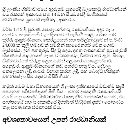
ශ්‍රී ලාංකීය ශිෂ්ටාචාරයේ අඳුරුතම යුගයේදී බලකොටු රාජධානියක්
එය රැකගත් ආකාරය සහ 13 වන සියවසේදී සාහිත්‍යයේ
ස්වර්ණමය යුගයක් ඇති කළ ආකාරය.
වර්ෂ 1215 දී, පුරාණ පොළොන්නරු රාජධානියට අඳුර ගලා
ආවේය. නැගෙනහිර ඉන්දියාවෙන් පැමිණි කාලිංග මාඝ නම්
කුරිරු ආක්‍රමණිකයා, කේරළයෙන් සහ තමිල්නාඩුවෙන් පැමිණි
24,000 ක කුලී හමුදාවක් සමඟින් කාරෛනගර් වෙත ගොඩ
බැස්සේය. ඉන් අනතුරුව සිදු වූ දෙය, දශක ගණනාවක් පුරා පැවති
භීෂණයේ පාලනයක් ලෙස වංශකතාවල විස්තර කර ඇත. සිංහල
ශිෂ්ටාචාරයේ කිරුළ ලෙස පැවති අලංකාර පොළොන්නරු
අගනුවර, ආක්‍රමණිකයාගේ කඩු පහරට නතු විය. දේවාල
කෙලෙසන ලදී, ආරාම විනාශ කරන ලදී, සහ බෞද්ධ භික්ෂූන්
වහන්සේලා සිව් දෙසට විසිරී ගියහ.
නමුත් මෙම මහා විනාශයෙන් ශ්‍රී ලංකා ඉතිහාසයේ වඩාත්ම කැපී
පෙනෙන පරිච්ඡේදයක් බිහි විය—එනම් දඹදෙණි රාජධානියයි.
එය සිංහල බෞද්ධ ශිෂ්ටාචාරය රැකගැනීමට පමණක් නොව, එය
සාහිත්‍යයේ සහ සංස්කෘතියේ දීප්තිමත් පිබිදීමක් දක්වා පෝෂණය
කළ සරණාගත ස්ථානයක් විය.
අවශ්‍යතාවයෙන් උපන් රාජධානියක්