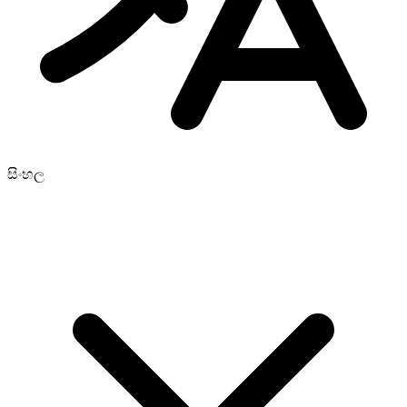
සිංහල