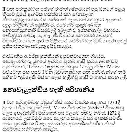
II වන පරාක්‍රමබාහු රජුගේ රාජාභිෂේකයෙන් පසු ඔහුගේ පළමු
ක්‍රියාව වූයේ ආගමික භක්තියේ සහ දේශපාලන
නීත්‍යානුකූලභාවයේ සංකේතයක් ලෙස තම අගනුවර අලංකාර
දළදා මාලිගාවක් ඉදිකිරීමයි. එමෙන්ම ආක්‍රමණ සහ
නොසන්සුන්කාරී වසරවලදී අබලන් වූ අත්තනගල්ල විහාරය,
දෙවිනුවර දේවාලය, කැලණි විහාරය සහ තවත් බොහෝ
විහාරස්ථාන සහ ආරාම පිළිසකර කරමින් ඔහු දිවයින පුරා පුළුල්
ප්‍රතිසංස්කරණ කටයුතු ද සිදු කළේය.
රාජධානිය ආර්ථික ශක්තියක් ද පවත්වාගෙන ගියේය.
පොළොන්නරු යුගයේ ආරම්භ වූ තඹ කාසි ක්‍රමය අඛණ්ඩව
පැවති අතර, II වන පරාක්‍රමබාහු, ඔහුගේ අනුප්‍රාප්තික IV වන
විජයබාහු සහ පසුව I වන බුවනෙකබාහු යන රජවරුන්ගේ නම්
සහිතව “දඹදෙණි මස්ස” ලෙස හැඳින්වූ කාසි ටංකනය කරන ලදී.
නොවැළැක්විය හැකි පරිහානිය
II වන පරාක්‍රමබාහු රජුගේ තිස් හතර වසරක පාලනය 1270 දී
අවසන් විය. ඔහුගේ පුත්, IV වන විජයබාහු (බෝසත් විජයබාහු
ලෙස ද හැඳින්වේ) ඔහුගෙන් පසු බලයට පත් වූ නමුත්, 1272 දී
ඝාතනයට ලක්වීමට පෙර පාලනය කළේ වසර දෙකක් පමණි.
මෙම ප්‍රචණ්ඩකාරී බල හුවමාරුව දඹදෙණියේ පරිහානියේ
ආරම්භය සනිටුහන් කළේය.