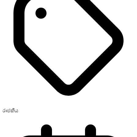
රාජකීය