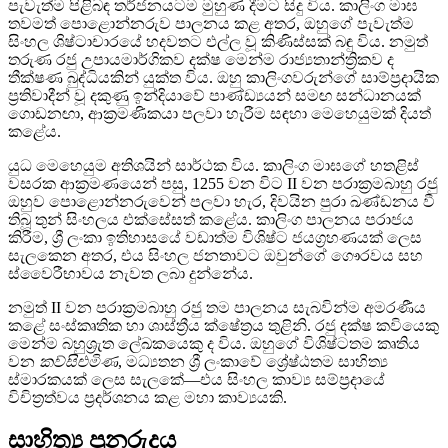
පැවැත්ම පිළිබඳ තර්ජනයටම මුහුණ දීමට සිදු විය. කාලිංග මාඝ
තවමත් පොළොන්නරුව පාලනය කළ අතර, ඔහුගේ පැවැත්ම
සිංහල ශිෂ්ටාචාරයේ හදවතට එල්ල වූ කිණිස්සක් බඳු විය. නමුත්
තරුණ රජු උපායමාර්ගිකව දක්ෂ මෙන්ම රාජ්‍යතාන්ත්‍රිකව ද
තීක්ෂණ බුද්ධියකින් යුක්ත විය. ඔහු කාලිංගවරුන්ගේ සාම්ප්‍රදායික
ප්‍රතිවාදීන් වූ දකුණු ඉන්දියාවේ පාණ්ඩ්‍යයන් සමඟ සන්ධානයක්
ගොඩනඟා, ආක්‍රමණිකයා පලවා හැරීම සඳහා මෙහෙයුමක් දියත්
කළේය.
යුධ මෙහෙයුම අතිශයින් සාර්ථක විය. කාලිංග මාඝගේ හතළිස්
වසරක ආක්‍රමණයෙන් පසු, 1255 වන විට II වන පරාක්‍රමබාහු රජු
ඔහුව පොළොන්නරුවෙන් පලවා හැර, දිවයින පුරා ඛණ්ඩනය වී
තිබූ තුන් සිංහලය එක්සේසත් කළේය. කාලිංග පාලනය පරාජය
කිරීම, ශ්‍රී ලංකා ඉතිහාසයේ වඩාත්ම විශිෂ්ට ජයග්‍රහණයක් ලෙස
සැලකෙන අතර, එය සිංහල ජනතාවට ඔවුන්ගේ ගෞරවය සහ
ස්වෛරීභාවය නැවත ලබා දුන්නේය.
නමුත් II වන පරාක්‍රමබාහු රජු තම පාලනය සැබවින්ම අමරණීය
කළේ සංස්කෘතික හා ශාස්ත්‍රීය ක්ෂේත්‍රය තුළිනි. රජු දක්ෂ කවියෙකු
මෙන්ම බහුශ්‍රැත ලේඛකයෙකු ද විය. ඔහුගේ විශිෂ්ටතම කෘතිය
වන
කව්සිළුමිණ
, මධ්‍යතන ශ්‍රී ලංකාවේ ශ්‍රේෂ්ඨතම සාහිත්‍ය
ස්මාරකයක් ලෙස සැලකේ—එය සිංහල කාව්‍ය සම්ප්‍රදායේ
විචිත්‍රත්වය ප්‍රදර්ශනය කළ මහා කාව්‍යයකි.
සාහිත්‍ය පුනරුදය