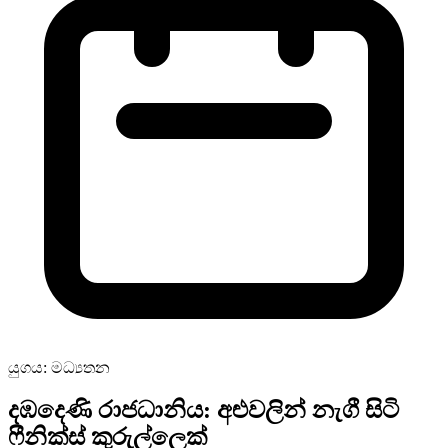
යුගය: මධ්‍යතන
දඹදෙණි රාජධානිය: අළුවලින් නැගී සිටි
ෆීනික්ස් කුරුල්ලෙක්