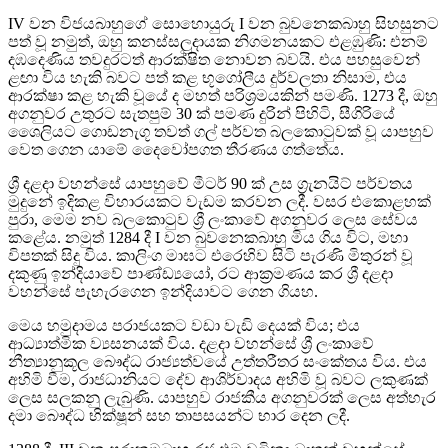
IV වන විජයබාහුගේ සොහොයුරු I වන බුවනෙකබාහු සිහසුනට
පත් වූ නමුත්, ඔහු කනස්සලුදායක නිගමනයකට එළඹුණි: එනම්
දඹදෙණිය තවදුරටත් ආරක්ෂිත නොවන බවයි. එය පහසුවෙන්
ළඟා විය හැකි බවට පත් කළ භූගෝලීය දුර්වලතා නිසාම, එය
ආරක්ෂා කළ හැකි වූයේ ද මහත් පරිශ්‍රමයකින් පමණි. 1273 දී, ඔහු
අගනුවර උතුරට සැතපුම් 30 ක් පමණ දුරින් පිහිටි, සීගිරියේ
ශෛලියට ගොඩනැගූ තවත් ගල් පර්වත බලකොටුවක් වූ යාපහුව
වෙත ගෙන යාමේ දෛවෝපගත තීරණය ගත්තේය.
ශ්‍රී දළදා වහන්සේ යාපහුවේ මීටර් 90 ක් උස ග්‍රැනයිට් පර්වතය
මුදුනේ ඉදිකළ විහාරයකට වැඩම කරවන ලදී. වසර එකොළහක්
පුරා, මෙම නව බලකොටුව ශ්‍රී ලංකාවේ අගනුවර ලෙස සේවය
කළේය. නමුත් 1284 දී I වන බුවනෙකබාහු මිය ගිය විට, මහා
විපතක් සිදු විය. කාලිංග මාඝට එරෙහිව සිටි පැරණි මිතුරන් වූ
දකුණු ඉන්දියාවේ පාණ්ඩ්‍යයෝ, රට ආක්‍රමණය කර ශ්‍රී දළදා
වහන්සේ පැහැරගෙන ඉන්දියාවට ගෙන ගියහ.
මෙය හමුදාමය පරාජයකට වඩා වැඩි දෙයක් විය; එය
ආධ්‍යාත්මික ව්‍යසනයක් විය. දළදා වහන්සේ ශ්‍රී ලංකාවේ
නීත්‍යානුකූල බෞද්ධ රාජ්‍යත්වයේ උත්තරීතර සංකේතය විය. එය
අහිමි වීම, රාජධානියට දේව ආශිර්වාදය අහිමි වූ බවට ලකුණක්
ලෙස සලකනු ලැබුණි. යාපහුව රාජකීය අගනුවරක් ලෙස අත්හැර
දමා බෞද්ධ භික්ෂූන් සහ තාපසයන්ට භාර දෙන ලදී.