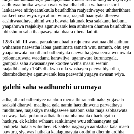
aadhhyaathmika wyasanayak wiya. dhaladhaa wahansee shrii
lankaawee niithyaanukuula baudhdhha raajyathwayee uththariithara
sankeethaya wiya. eya ahimi wiima, raajadhhaaniyata dheewa
aashirwaadhaya ahimi wuu bawata lakunak lesa salakanu laebuni.
yaapahuwa raajakiiya aganuwarak lesa athhaera dhamaa baudhdhha
bhikshuun saha thaapasayanta bhaara dhena ladhii.
1288 dhii, III wana paraakramabaahu raju ema watinaa dhhaathuun
wahansee naewatha labaa gaeniimata samath wuu namuth, ohu eya
yaapahuwata hoo dhambadheniyata naewatha gena eema wenuwata
polonnaruwata waedama karawiiya. aganuwara kurunaegala,
gampola saha awasaanayee koottee wetha maaru wemin
raajadhhaaniya 1345 dhakwaa nila washayen paewathiya dha,
dhambadheniya aganuwarak lesa paewathi yugaya awasan wiya.
galehi saha wadhanehi urumaya
adha, dhambadheniyee natabun mema thiiranaathmaka yugayata
saakshi dharayi. maaligaa gala namin haendinwena parwathaya
mudhunee, raajakiiya maaligaawee natabun saha raaja sabhaawata
seewaya kala pokunu adhatath narambannanta dhaekagatha
haekiya. ek kaleka wihaara sankiirnaya wuu sthhaanayata gal
padipela ihalata wihidhee. ek kaleka nagaraya aarakshaa kala maeti
pawuru, siyawas hathaka kaalagunayata oroththu dhemin ardhha