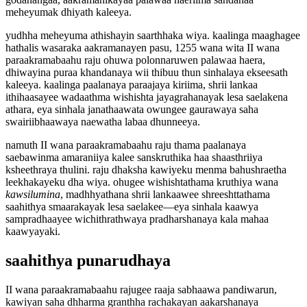
meheyumak dhiyath kaleeya.
yudhha meheyuma athishayin saarthhaka wiya. kaalinga maaghagee
hathalis wasaraka aakramanayen pasu, 1255 wana wita II wana
paraakramabaahu raju ohuwa polonnaruwen palawaa haera,
dhiwayina puraa khandanaya wii thibuu thun sinhalaya ekseesath
kaleeya. kaalinga paalanaya paraajaya kiriima, shrii lankaa
ithihaasayee wadaathma wishishta jayagrahanayak lesa saelakena
athara, eya sinhala janathaawata owungee gaurawaya saha
swairiibhaawaya naewatha labaa dhunneeya.
namuth II wana paraakramabaahu raju thama paalanaya
saebawinma amaraniiya kalee sanskruthika haa shaasthriiya
ksheethraya thulini. raju dhaksha kawiyeku menma bahushraetha
leekhakayeku dha wiya. ohugee wishishtathama kruthiya wana
kawsilumina
, madhhyathana shrii lankaawee shreeshttathama
saahithya smaarakayak lesa saelakee—eya sinhala kaawya
sampradhaayee wichithrathwaya pradharshanaya kala mahaa
kaawyayaki.
saahithya punarudhaya
II wana paraakramabaahu rajugee raaja sabhaawa pandiwarun,
kawiyan saha dhharma granthha rachakayan aakarshanaya