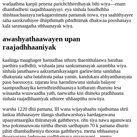
wadaathma kaepii penena parichchheedhayak bihi wiya—enam
dhambadheni raajadhhaaniyayi. eya sinhala baudhdhha
shishtaachaaraya raekagaeniimata pamanak nowa, eya saahithyayee
saha sanskruthiyee dhiipthimath pibidhiimak dhakwaa pooshanaya
kala saranaagatha sthhaanayak wiya.
awashyathaawayen upan
raajadhhaaniyak
kaalinga maaghagee hamudhaa uthuru thaenithalaawa harahaa
paethira yadhdhii, wishaala jana sankramanayak aarambha wiya.
sinhala janathaawa aakramanikayaagen gaelawiima sandahaa
dhakunata saha batahirata palaa yamin, kandukara abhyantharayata
pasu baessooya. rajarata lesa haendinwunu sinhala balayee
saampradhaayika keendhrasthhaanaya kotharam dharunu lesa
winaasha wuuwaadha yath, naewatha kisi dhineka pradhhaana
sinhala raajadhhaaniyak uthuree sthhaapitha nowiiya.
warsha 1220 dhii pamana, III wana wijayabaahu rajathumaa shrii
lankaa ithihaasayee iilanga shathawarshaya haedagaswana
upaayamaargika thiiranayak gaththeeya. ohu siya nawa aganuwara
lesa polonnaruwata niritha dhesin saethapum 70 k pamana dhurin
pihiti dhambadheniya thooraa gaththeeya. mema sthhaanaya
thooraaganu laebuwee yudhhamaya gnaanayeni—mema