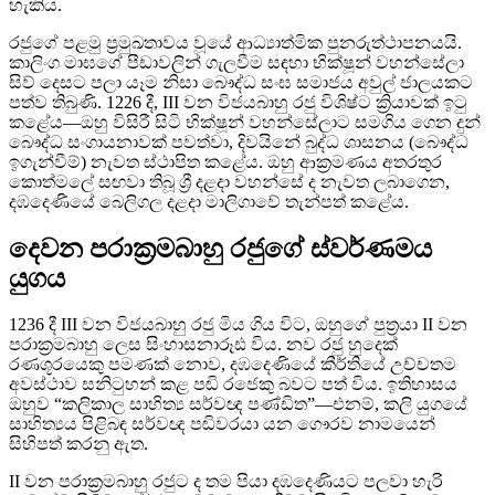
හැකිය.
රජුගේ පළමු ප්‍රමුඛතාවය වූයේ ආධ්‍යාත්මික පුනරුත්ථාපනයයි.
කාලිංග මාඝගේ පීඩාවලින් ගැලවීම සඳහා භික්ෂූන් වහන්සේලා
සිව් දෙසට පලා යෑම නිසා බෞද්ධ සංඝ සමාජය අවුල් ජාලයකට
පත්ව තිබුණි. 1226 දී, III වන විජයබාහු රජු විශිෂ්ට ක්‍රියාවක් ඉටු
කළේය—ඔහු විසිරී සිටි භික්ෂූන් වහන්සේලාට සමගිය ගෙන දුන්
බෞද්ධ සංගායනාවක් පවත්වා, දිවයිනේ බුද්ධ ශාසනය (බෞද්ධ
ඉගැන්වීම්) නැවත ස්ථාපිත කළේය. ඔහු ආක්‍රමණය අතරතුර
කොත්මලේ සඟවා තිබූ ශ්‍රී දළදා වහන්සේ ද නැවත ලබාගෙන,
දඹදෙණියේ බෙලිගල දළදා මාලිගාවේ තැන්පත් කළේය.
දෙවන පරාක්‍රමබාහු රජුගේ ස්වර්ණමය
යුගය
1236 දී III වන විජයබාහු රජු මිය ගිය විට, ඔහුගේ පුත්‍රයා II වන
පරාක්‍රමබාහු ලෙස සිංහාසනාරූඪ විය. නව රජු හුදෙක්
රණශූරයෙකු පමණක් නොව, දඹදෙණියේ කීර්තියේ උච්චතම
අවස්ථාව සනිටුහන් කළ පඬි රජෙකු බවට පත් විය. ඉතිහාසය
ඔහුව “කලිකාල සාහිත්‍ය සර්වඥ පණ්ඩිත”—එනම්, කලි යුගයේ
සාහිත්‍යය පිළිබඳ සර්වඥ පඬිවරයා යන ගෞරව නාමයෙන්
සිහිපත් කරනු ඇත.
II වන පරාක්‍රමබාහු රජුට ද තම පියා දඹදෙණියට පලවා හැරි