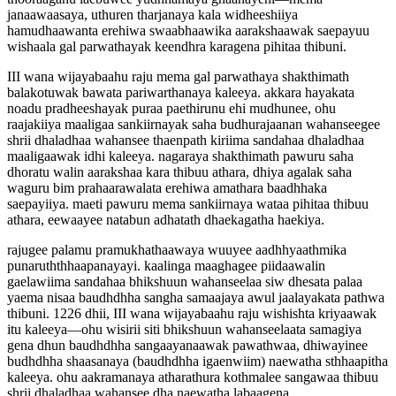
janaawaasaya, uthuren tharjanaya kala widheeshiiya
hamudhaawanta erehiwa swaabhaawika aarakshaawak saepayuu
wishaala gal parwathayak keendhra karagena pihitaa thibuni.
III wana wijayabaahu raju mema gal parwathaya shakthimath
balakotuwak bawata pariwarthanaya kaleeya. akkara hayakata
noadu pradheeshayak puraa paethirunu ehi mudhunee, ohu
raajakiiya maaligaa sankiirnayak saha budhurajaanan wahanseegee
shrii dhaladhaa wahansee thaenpath kiriima sandahaa dhaladhaa
maaligaawak idhi kaleeya. nagaraya shakthimath pawuru saha
dhoratu walin aarakshaa kara thibuu athara, dhiya agalak saha
waguru bim prahaarawalata erehiwa amathara baadhhaka
saepayiiya. maeti pawuru mema sankiirnaya wataa pihitaa thibuu
athara, eewaayee natabun adhatath dhaekagatha haekiya.
rajugee palamu pramukhathaawaya wuuyee aadhhyaathmika
punaruththhaapanayayi. kaalinga maaghagee piidaawalin
gaelawiima sandahaa bhikshuun wahanseelaa siw dhesata palaa
yaema nisaa baudhdhha sangha samaajaya awul jaalayakata pathwa
thibuni. 1226 dhii, III wana wijayabaahu raju wishishta kriyaawak
itu kaleeya—ohu wisirii siti bhikshuun wahanseelaata samagiya
gena dhun baudhdhha sangaayanaawak pawathwaa, dhiwayinee
budhdhha shaasanaya (baudhdhha igaenwiim) naewatha sthhaapitha
kaleeya. ohu aakramanaya atharathura kothmalee sangawaa thibuu
shrii dhaladhaa wahansee dha naewatha labaagena,