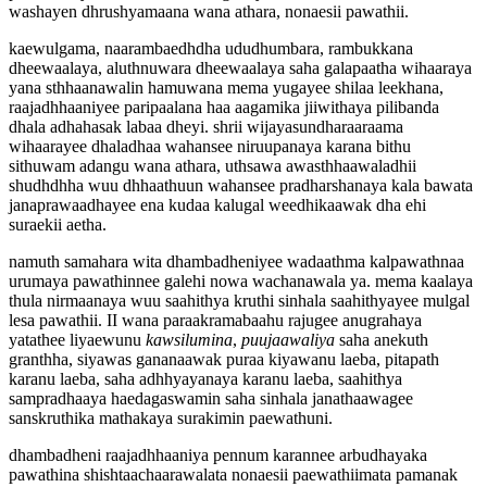
washayen dhrushyamaana wana athara, nonaesii pawathii.
kaewulgama, naarambaedhdha ududhumbara, rambukkana
dheewaalaya, aluthnuwara dheewaalaya saha galapaatha wihaaraya
yana sthhaanawalin hamuwana mema yugayee shilaa leekhana,
raajadhhaaniyee paripaalana haa aagamika jiiwithaya pilibanda
dhala adhahasak labaa dheyi. shrii wijayasundharaaraama
wihaarayee dhaladhaa wahansee niruupanaya karana bithu
sithuwam adangu wana athara, uthsawa awasthhaawaladhii
shudhdhha wuu dhhaathuun wahansee pradharshanaya kala bawata
janaprawaadhayee ena kudaa kalugal weedhikaawak dha ehi
suraekii aetha.
namuth samahara wita dhambadheniyee wadaathma kalpawathnaa
urumaya pawathinnee galehi nowa wachanawala ya. mema kaalaya
thula nirmaanaya wuu saahithya kruthi sinhala saahithyayee mulgal
lesa pawathii. II wana paraakramabaahu rajugee anugrahaya
yatathee liyaewunu
kawsilumina
,
puujaawaliya
saha anekuth
granthha, siyawas gananaawak puraa kiyawanu laeba, pitapath
karanu laeba, saha adhhyayanaya karanu laeba, saahithya
sampradhaaya haedagaswamin saha sinhala janathaawagee
sanskruthika mathakaya surakimin paewathuni.
dhambadheni raajadhhaaniya pennum karannee arbudhayaka
pawathina shishtaachaarawalata nonaesii paewathiimata pamanak