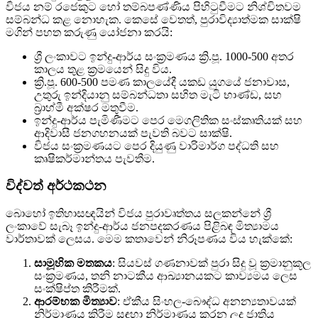
විජය නම් රජෙකුට හෝ තම්බපණ්ණිය පිහිටුවීමට නිශ්චිතවම
සම්බන්ධ කළ නොහැක. කෙසේ වෙතත්, පුරාවිද්‍යාත්මක සාක්ෂි
මගින් පහත කරුණු යෝජනා කරයි:
ශ්‍රී ලංකාවට ඉන්දු-ආර්ය සංක්‍රමණය ක්‍රි.පූ. 1000-500 අතර
කාලය තුළ ක්‍රමයෙන් සිදු විය.
ක්‍රි.පූ. 600-500 පමණ කාලයේදී යකඩ යුගයේ ජනාවාස,
උතුරු ඉන්දියානු සම්බන්ධතා සහිත මැටි භාණ්ඩ, සහ
බ්‍රාහ්මී අක්ෂර මතුවීම.
ඉන්දු-ආර්ය පැමිණීමට පෙර මෙගලිතික සංස්කෘතියක් සහ
ආදිවාසී ජනගහනයක් පැවති බවට සාක්ෂි.
විජය සංක්‍රමණයට පෙර දියුණු වාරිමාර්ග පද්ධති සහ
කෘෂිකර්මාන්තය පැවතීම.
විද්වත් අර්ථකථන
බොහෝ ඉතිහාසඥයින් විජය පුරාවෘත්තය සලකන්නේ ශ්‍රී
ලංකාවේ සැබෑ ඉන්දු-ආර්ය ජනපදකරණය පිළිබඳ මිත්‍යාමය
වාර්තාවක් ලෙසය. මෙම කතාවෙන් නිරූපණය විය හැක්කේ:
සාමූහික මතකය
: සියවස් ගණනාවක් පුරා සිදු වූ ක්‍රමානුකූල
සංක්‍රමණය, තනි නාටකීය ආඛ්‍යානයකට කාව්‍යමය ලෙස
සංක්ෂිප්ත කිරීමක්.
ආරම්භක මිත්‍යාව
: ඒකීය සිංහල-බෞද්ධ අනන්‍යතාවයක්
නිර්මාණය කිරීම සඳහා නිර්මාණය කරන ලද ජාතිය