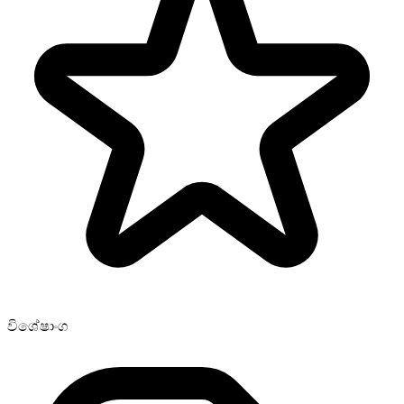
විශේෂාංග