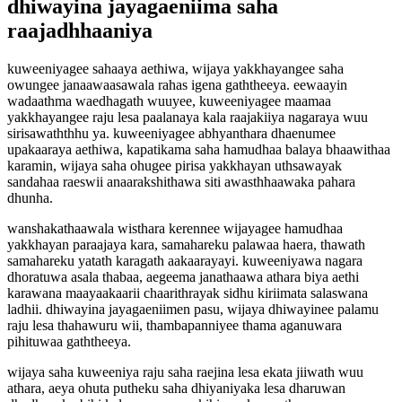
dhiwayina jayagaeniima saha
raajadhhaaniya
kuweeniyagee sahaaya aethiwa, wijaya yakkhayangee saha
owungee janaawaasawala rahas igena gaththeeya. eewaayin
wadaathma waedhagath wuuyee, kuweeniyagee maamaa
yakkhayangee raju lesa paalanaya kala raajakiiya nagaraya wuu
sirisawaththhu ya. kuweeniyagee abhyanthara dhaenumee
upakaaraya aethiwa, kapatikama saha hamudhaa balaya bhaawithaa
karamin, wijaya saha ohugee pirisa yakkhayan uthsawayak
sandahaa raeswii anaarakshithawa siti awasthhaawaka pahara
dhunha.
wanshakathaawala wisthara kerennee wijayagee hamudhaa
yakkhayan paraajaya kara, samahareku palawaa haera, thawath
samahareku yatath karagath aakaarayayi. kuweeniyawa nagara
dhoratuwa asala thabaa, aegeema janathaawa athara biya aethi
karawana maayaakaarii chaarithrayak sidhu kiriimata salaswana
ladhii. dhiwayina jayagaeniimen pasu, wijaya dhiwayinee palamu
raju lesa thahawuru wii, thambapanniyee thama aganuwara
pihituwaa gaththeeya.
wijaya saha kuweeniya raju saha raejina lesa ekata jiiwath wuu
athara, aeya ohuta putheku saha dhiyaniyaka lesa dharuwan