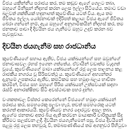
විජය යකින්නිය පරාජය කර, තම කඩුව ඇගේ ගෙලට තබා,
ඔහුගේ මිනිසුන් නිදහස් කරන ලෙස ඉල්ලා සිටියේය. තමාට වඩා
බලවත් ශක්තියක් හඳුනාගත් කුවේණිය යටත් විය. ඇය තම
ජීවිතය ඉල්ලා, යෝජනාවක් ඉදිරිපත් කළාය: විජය ඇගේ ජීවිතය
බේරා ගන්නේ නම්, ඇය ඔහුගේ අනුගාමිකයින් නිදහස් කර, තම
ජනතාව පාවා දී දිවයින ජය ගැනීමට ඔහුට උදව් කරන බව
පැවසුවාය.
දිවයින ජයගැනීම සහ රාජධානිය
කුවේණියගේ සහාය ඇතිව, විජය යක්ඛයන්ගේ සහ ඔවුන්ගේ
ජනාවාසවල රහස් ඉගෙන ගත්තේය. ඒවායින් වඩාත්ම වැදගත්
වූයේ, කුවේණියගේ මාමා යක්ඛයන්ගේ රජු ලෙස පාලනය කළ
රාජකීය නගරය වූ සිරිසවත්ථු ය. කුවේණියගේ අභ්‍යන්තර
දැනුමේ උපකාරය ඇතිව, කපටිකම සහ හමුදා බලය භාවිතා
කරමින්, විජය සහ ඔහුගේ පිරිස යක්ඛයන් උත්සවයක් සඳහා
රැස්වී අනාරක්ෂිතව සිටි අවස්ථාවක පහර දුන්හ.
වංශකතාවල විස්තර කෙරෙන්නේ විජයගේ හමුදා යක්ඛයන්
පරාජය කර, සමහරෙකු පලවා හැර, තවත් සමහරෙකු යටත්
කරගත් ආකාරයයි. කුවේණියව නගර දොරටුව අසල තබා,
ඇගේම ජනතාව අතර බිය ඇති කරවන මායාකාරී චාරිත්‍රයක් සිදු
කිරීමට සලස්වන ලදී. දිවයින ජයගැනීමෙන් පසු, විජය දිවයිනේ
පළමු රජු ලෙස තහවුරු වී, තම්බපණ්ණියේ තම අගනුවර පිහිටුවා