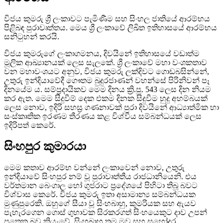
විජය කුමරු ශ්‍රී ලංකාවට පැමිණීම සහ සිංහල ජාතියේ ආරම්භය
පිළිබඳ පුරාවෘත්තය. මෙය ශ්‍රී ලංකාවේ ලිඛිත ඉතිහාසයේ ආරම්භය
සනිටුහන් කරයි.
විජය කුමරුගේ ලංකාගමනය, දිවයිනේ ඉතිහාසයේ වඩාත්ම
මූලික ආඛ්‍යානයක් ලෙස සැලකේ. ශ්‍රී ලංකාවේ මහා වංශකතාව
වන මහාවංශයට අනුව, විජය කුමරු ලක්දිවට ගොඩබසින්නේ,
උතුරු ඉන්දියාවේදී ගෞතම බුදුරජාණන් වහන්සේ පිරිනිවන් පෑ
දිනයේම ය. සම්ප්‍රදායිකව මෙම දිනය ක්‍රි.පූ. 543 ලෙස දින නියම
කර ඇත. මෙම සිදුවීම් දෙක එකම දිනක සිදුවීම හුදු අහම්බයක්
ලෙස නොව, ඉදිරි සහස්‍ර ගණනාවක් පුරා දිවයිනේ ආධ්‍යාත්මික හා
සංස්කෘතික ඉරණම තීරණය කළ විශ්වීය සම්බන්ධයක් ලෙස
ඉදිරිපත් කෙරේ.
සිංහපුර කුමාරයා
මෙම කතාව ආරම්භ වන්නේ ලංකාවෙන් නොව, උතුරු
ඉන්දියාවේ සිංහපුර නම් වූ පුරාවෘත්තීය රාජධානියෙනි. එය
වර්තමාන බෙංගාල හෝ ගුජරාට ප්‍රදේශයේ පිහිටා තිබූ බවට
විශ්වාස කෙරේ. විජය කුමරු ඉතා අසාමාන්‍ය සම්බන්ධයක
මුණුපුරෙකි. ඔහුගේ සීයා වූ සිංහබාහු, කුමරියක සහ ඇයව
පැහැරගෙන ගොස් ගුහාවක සිරකරගත් සිංහයෙකුට දාව උපන්
පුතෙකු බව කියැවේ. සිංහබාහු තම මව සහ සහෝදර