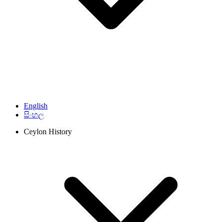
English
සිංහල
Ceylon History