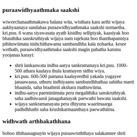
puraawidhyaathmaka saakshi
wiweechanaathmakawa balana wita, wisthara kara aethi wijaya
aakhyaanaya sandahaa puraawidhyaathmaka saakshi nomaetha.
kri.puu. 6 wana siyawasata ayath kisidhu sellipiyak, kaasiyak hoo
bhauthika sanskruthiyak wijaya nam rajekuta hoo thambapanniya
pihituwiimata nishchithawama sambandhha kala nohaeka. kesee
wethath, puraawidhyaathmaka saakshi magin pahatha karunu
yoojanaa karayi:
shrii lankaawata indhu-aarya sankramanaya kri.puu. 1000-
500 athara kaalaya thula kramayen sidhu wiya.
kri.puu. 600-500 pamana kaalayeedhii yakada yugayee
janaawaasa, uthuru indhiyaanu sambandhhathaa sahitha maeti
bhaanda, saha braahmii akshara mathuwiima.
indhu-aarya paeminiimata pera megalithika sanskruthiyak
saha aadhiwaasii janagahanayak paewathi bawata saakshi.
wijaya sankramanayata pera dhiyunu waarimaarga
padhdhhathi saha krushikarmaanthaya paewathiima.
widhwath arthhakathhana
bohoo ithihaasagnayin wijaya puraawruththaya salakannee shrii