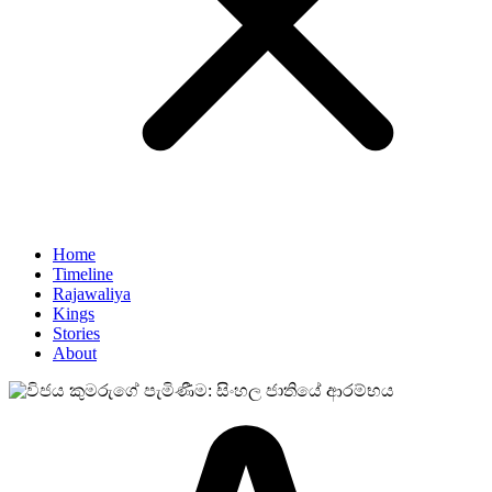
Home
Timeline
Rajawaliya
Kings
Stories
About