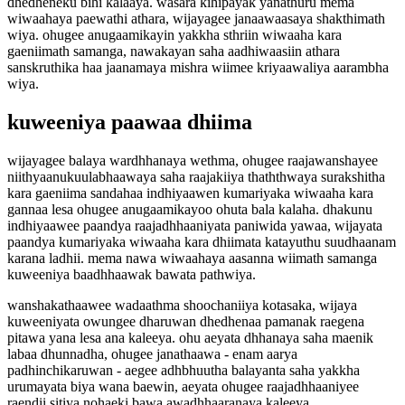
dhedheneku bihi kalaaya. wasara kihipayak yanathuru mema
wiwaahaya paewathi athara, wijayagee janaawaasaya shakthimath
wiya. ohugee anugaamikayin yakkha sthriin wiwaaha kara
gaeniimath samanga, nawakayan saha aadhiwaasiin athara
sanskruthika haa jaanamaya mishra wiimee kriyaawaliya aarambha
wiya.
kuweeniya paawaa dhiima
wijayagee balaya wardhhanaya wethma, ohugee raajawanshayee
niithyaanukuulabhaawaya saha raajakiiya thaththwaya surakshitha
kara gaeniima sandahaa indhiyaawen kumariyaka wiwaaha kara
gannaa lesa ohugee anugaamikayoo ohuta bala kalaha. dhakunu
indhiyaawee paandya raajadhhaaniyata paniwida yawaa, wijayata
paandya kumariyaka wiwaaha kara dhiimata katayuthu suudhaanam
karana ladhii. mema nawa wiwaahaya aasanna wiimath samanga
kuweeniya baadhhaawak bawata pathwiya.
wanshakathaawee wadaathma shoochaniiya kotasaka, wijaya
kuweeniyata owungee dharuwan dhedhenaa pamanak raegena
pitawa yana lesa ana kaleeya. ohu aeyata dhhanaya saha maenik
labaa dhunnadha, ohugee janathaawa - enam aarya
padhinchikaruwan - aegee adhbhuutha balayanta saha yakkha
urumayata biya wana baewin, aeyata ohugee raajadhhaaniyee
raendii sitiya nohaeki bawa awadhhaaranaya kaleeya.