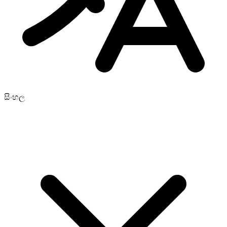
සිංහල