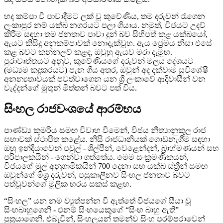
හද කම්පා වී පාවාදීමට ලක් වූ කුවේණිය, තම දරුවන් රැගෙන
ලංකාපුර නම් යක්ඛ නගරයට පලා ගියාය. නමුත්, විජයට උදව්
කිරීම සඳහා තම ජනතාව පාවා දුන් බව සිහිපත් කළ යක්ඛයෝ,
ඇයට කිසිදු අනුකම්පාවක් නොදැක්වූහ. ඇය ප්‍රේමය නිසා එසේ
කළ බවට කන්නලව් කළද, ඔවුහු ඇයව මරා දැමූහ.
පුරාවෘත්තයට අනුව, කුවේණියගේ දරුවන් මලය දේශයට
(මධ්‍යම කඳුකරයට) පැන ගිය අතර, ඔවුන් අද දක්වාම සුවිශේෂී
අනන්‍යතාවයක් පවත්වාගෙන යන ශ්‍රී ලංකාවේ ආදිවාසීන් වන
වැද්දන්ගේ මුතුන් මිත්තන් බවට පත් විය.
සිංහල රාජවංශයේ ආරම්භය
පාණ්ඩ්‍ය කුමරිය සමඟ විවාහ වීමෙන්, විජය නීත්‍යානුකූල රාජ
සභාවක් ස්ථාපිත කළේය. නිසි රාජධානියක් ගොඩනැගීම සඳහා
ඔහු ඉන්දියාවෙන් පවුල් - ශිල්පීන්, වෙළෙන්දන්, බ්‍රාහ්මණයන් සහ
පරිපාලකයින් - ගෙන්වා ගත්තේය. මෙම සංක්‍රමණිකයන්,
විජයගේ මුල් අනුගාමිකයින් 700 දෙනා සහ යක්ඛ ස්ත්‍රීන් සමඟ
ඔවුන්ගේ මිශ්‍ර දරුවන්, පසුකාලීනව සිංහල ජනතාව බවට
පත්වූවන්ගේ මූලික හරය සකස් කළහ.
“සිංහල” යන නම ව්‍යුත්පන්න වී ඇත්තේ විජයගේ සීයා වූ
සිංහබාහුගෙනි - එනම් සිංහයෙකුගේ “සිංහ බාහු ඇති”
පුත්‍රයාගෙනි. එබැවින්, සිංහලයන් තමන්ව සිංහ පරම්පරාවෙන්