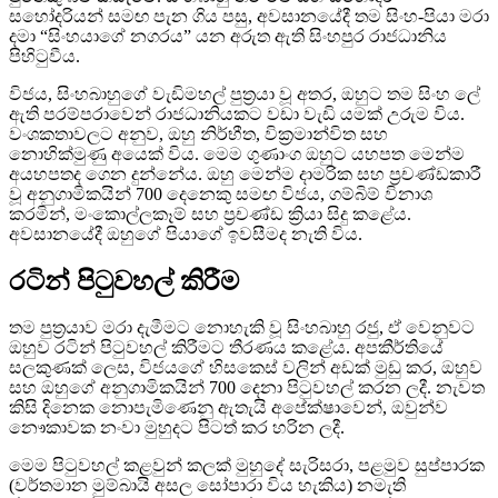
සහෝදරියන් සමඟ පැන ගිය පසු, අවසානයේදී තම සිංහ-පියා මරා
දමා “සිංහයාගේ නගරය” යන අරුත ඇති සිංහපුර රාජධානිය
පිහිටුවීය.
විජය, සිංහබාහුගේ වැඩිමහල් පුත්‍රයා වූ අතර, ඔහුට තම සිංහ ලේ
ඇති පරම්පරාවෙන් රාජධානියකට වඩා වැඩි යමක් උරුම විය.
වංශකතාවලට අනුව, ඔහු නිර්භීත, වික්‍රමාන්විත සහ
නොහික්මුණු අයෙක් විය. මෙම ගුණාංග ඔහුට යහපත මෙන්ම
අයහපතද ගෙන දුන්නේය. ඔහු මෙන්ම දාමරික සහ ප්‍රචණ්ඩකාරී
වූ අනුගාමිකයින් 700 දෙනෙකු සමඟ විජය, ගම්බිම් විනාශ
කරමින්, මංකොල්ලකෑම් සහ ප්‍රචණ්ඩ ක්‍රියා සිදු කළේය.
අවසානයේදී ඔහුගේ පියාගේ ඉවසීමද නැති විය.
රටින් පිටුවහල් කිරීම
තම පුත්‍රයාව මරා දැමීමට නොහැකි වූ සිංහබාහු රජු, ඒ වෙනුවට
ඔහුව රටින් පිටුවහල් කිරීමට තීරණය කළේය. අපකීර්තියේ
සලකුණක් ලෙස, විජයගේ හිසකෙස් වලින් අඩක් මුඩු කර, ඔහුව
සහ ඔහුගේ අනුගාමිකයින් 700 දෙනා පිටුවහල් කරන ලදී. නැවත
කිසි දිනෙක නොපැමිණෙනු ඇතැයි අපේක්ෂාවෙන්, ඔවුන්ව
නෞකාවක නංවා මුහුදට පිටත් කර හරින ලදී.
මෙම පිටුවහල් කළවුන් කලක් මුහුදේ සැරිසරා, පළමුව සුප්පාරක
(වර්තමාන මුම්බායි අසල සෝපාරා විය හැකිය) නමැති