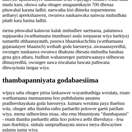
mudu kara, ohuwa saha ohugee anugaamikayin 700 dhenaa
pituwahal karana ladhii. naewatha kisi dhineka nopaeminenu
aethaeyi apeekshaawen, owunwa naukaawaka nanwaa muhudhata
pitath kara harina ladhii.
mema pituwahal kalawun kalak muhudhee saerisaraa, palamuwa
suppaaraka (warthamaana mumbaayi asala soopaaraa wiya haekiya)
namaethi sthhaanayatath, pasuwa bhaarukachchha (warthamaana
gujaraatayee bhaaruch) wethath goda baesseeya. awasaanayeedhii,
owungee naukaawa owunwa dhakunu dhesata muhudha harahaa
gena giya athara, budhun wahanseegee parinirwaanaya sidhuwuu
dhinayeedhii, owungee nawa niwahana bawata pathwana
dhiwayinata langaa wiya.
thambapanniyata godabaesiima
wijaya saha ohugee pirisa lankaawee wayambadhiga weralata, enam
warthamaana mannaarama hoo puththalama aasanna
pradheeshayakata goda baesseeya. kumaru weralata paya thaebuu
wita, ohugee atha thamba-rathu paehaethi polowee gaetii paellam
wiya. mema sidhuwiima nisaa, ohu ema bhuumiyata "thambapanni"
- enam thamba paehaethi athla hoo polowa aethi dheeshaya - lesa
nam thaebiiya. sinhala sampradhaayata anuwa meya dhiwayinee
palamu nama wiya.