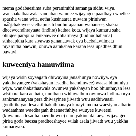
mema godabaesiima suba peranimithi samanga sidhu wiya.
wanshakathaawala sandahan wannee wijayagee paadhaya waellee
sparsha wana wita, aetha kusinaaraa nuwara piriniwan
maัญchakayee saethapii siti budhurajaanan wahansee, shakra
dheeweendhrayaata (indhra) kathaa kota, wijaya kumaru saha
ohugee parapura lankaawee dhharmaya (budhudhahama)
sthhaapitha kara siyawas gananaawak eya baebalawiimata
niyamitha baewin, ohuwa aarakshaa karana lesa upadhes dhun
bawayi.
kuweeniya hamuwiima
wijaya wisin soyaagath dhiwayina janashunya nowiiya. eya
yakkhayangee (yakshayan lesadha haendinwee) waasa bhuumiya
wiya. wanshakathaawala owunwa yakshayan hoo bhuuthayan lesa
wisthara kara aethath, nuuthana widhwathun owunwa indhu-aarya
sankramanayata pera dhiwayinee jiiwath wuu aadhiwaasii
goothrikayan lesa arthhakathhanaya karayi. mema waesiyan atharin
wadaathma waedhagath thaenaeththiya wuuyee kuweeni
(kuwannaa lesadha haendinwee) nam yakinnaki. aeya wijayagee
pirisa goda baessa pradheeshayee wilak asala jiiwath wuu yakkha
kumariyaki.