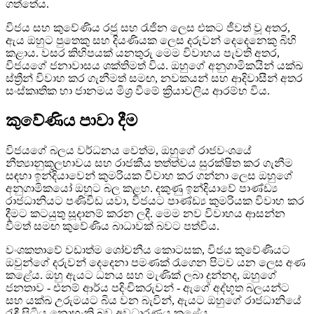
ගත්තේය.
විජය සහ කුවේණිය රජු සහ රැජින ලෙස එකට ජීවත් වූ අතර,
ඇය ඔහුට පුතෙකු සහ දියණියක ලෙස දරුවන් දෙදෙනෙකු බිහි
කළාය. වසර කිහිපයක් යනතුරු මෙම විවාහය පැවති අතර,
විජයගේ ජනාවාසය ශක්තිමත් විය. ඔහුගේ අනුගාමිකයින් යක්ඛ
ස්ත්‍රීන් විවාහ කර ගැනීමත් සමඟ, නවකයන් සහ ආදිවාසීන් අතර
සංස්කෘතික හා ජානමය මිශ්‍ර වීමේ ක්‍රියාවලිය ආරම්භ විය.
කුවේණිය පාවා දීම
විජයගේ බලය වර්ධනය වෙත්ම, ඔහුගේ රාජවංශයේ
නීත්‍යානුකූලභාවය සහ රාජකීය තත්ත්වය සුරක්ෂිත කර ගැනීම
සඳහා ඉන්දියාවෙන් කුමරියක විවාහ කර ගන්නා ලෙස ඔහුගේ
අනුගාමිකයෝ ඔහුට බල කළහ. දකුණු ඉන්දියාවේ පාණ්ඩ්‍ය
රාජධානියට පණිවිඩ යවා, විජයට පාණ්ඩ්‍ය කුමරියක විවාහ කර
දීමට කටයුතු සූදානම් කරන ලදී. මෙම නව විවාහය ආසන්න
වීමත් සමඟ කුවේණිය බාධාවක් බවට පත්විය.
වංශකතාවේ වඩාත්ම ශෝචනීය කොටසක, විජය කුවේණියට
ඔවුන්ගේ දරුවන් දෙදෙනා පමණක් රැගෙන පිටව යන ලෙස අණ
කළේය. ඔහු ඇයට ධනය සහ මැණික් ලබා දුන්නද, ඔහුගේ
ජනතාව - එනම් ආර්ය පදිංචිකරුවන් - ඇගේ අද්භූත බලයන්ට
සහ යක්ඛ උරුමයට බිය වන බැවින්, ඇයට ඔහුගේ රාජධානියේ
රැඳී සිටිය නොහැකි බව අවධාරණය කළේය.