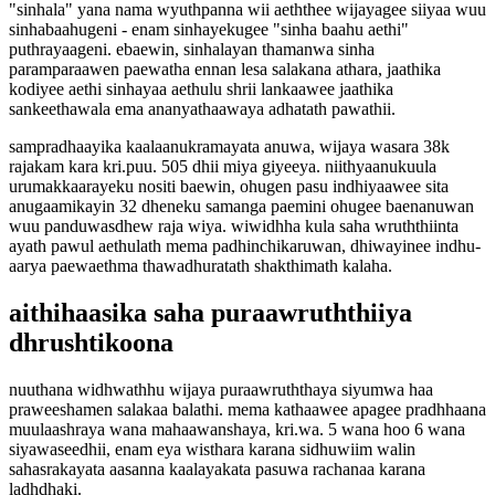
"sinhala" yana nama wyuthpanna wii aeththee wijayagee siiyaa wuu
sinhabaahugeni - enam sinhayekugee "sinha baahu aethi"
puthrayaageni. ebaewin, sinhalayan thamanwa sinha
paramparaawen paewatha ennan lesa salakana athara, jaathika
kodiyee aethi sinhayaa aethulu shrii lankaawee jaathika
sankeethawala ema ananyathaawaya adhatath pawathii.
sampradhaayika kaalaanukramayata anuwa, wijaya wasara 38k
rajakam kara kri.puu. 505 dhii miya giyeeya. niithyaanukuula
urumakkaarayeku nositi baewin, ohugen pasu indhiyaawee sita
anugaamikayin 32 dheneku samanga paemini ohugee baenanuwan
wuu panduwasdhew raja wiya. wiwidhha kula saha wruththiinta
ayath pawul aethulath mema padhinchikaruwan, dhiwayinee indhu-
aarya paewaethma thawadhuratath shakthimath kalaha.
aithihaasika saha puraawruththiiya
dhrushtikoona
nuuthana widhwathhu wijaya puraawruththaya siyumwa haa
praweeshamen salakaa balathi. mema kathaawee apagee pradhhaana
muulaashraya wana mahaawanshaya, kri.wa. 5 wana hoo 6 wana
siyawaseedhii, enam eya wisthara karana sidhuwiim walin
sahasrakayata aasanna kaalayakata pasuwa rachanaa karana
ladhdhaki.