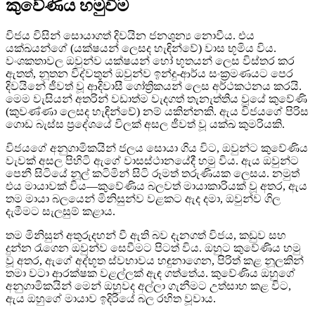
කුවේණිය හමුවීම
විජය විසින් සොයාගත් දිවයින ජනශුන්‍ය නොවීය. එය
යක්ඛයන්ගේ (යක්ෂයන් ලෙසද හැඳින්වේ) වාස භූමිය විය.
වංශකතාවල ඔවුන්ව යක්ෂයන් හෝ භූතයන් ලෙස විස්තර කර
ඇතත්, නූතන විද්වතුන් ඔවුන්ව ඉන්දු-ආර්ය සංක්‍රමණයට පෙර
දිවයිනේ ජීවත් වූ ආදිවාසී ගෝත්‍රිකයන් ලෙස අර්ථකථනය කරයි.
මෙම වැසියන් අතරින් වඩාත්ම වැදගත් තැනැත්තිය වූයේ කුවේණි
(කුවණ්ණා ලෙසද හැඳින්වේ) නම් යකින්නකි. ඇය විජයගේ පිරිස
ගොඩ බැස්ස ප්‍රදේශයේ විලක් අසල ජීවත් වූ යක්ඛ කුමරියකි.
විජයගේ අනුගාමිකයින් ජලය සොයා ගිය විට, ඔවුන්ට කුවේණිය
වැවක් අසල පිහිටි ඇගේ වාසස්ථානයේදී හමු විය. ඇය ඔවුන්ට
පෙනී සිටියේ නූල් කටිමින් සිටි රූමත් තරුණියක ලෙසය. නමුත්
එය මායාවක් විය—කුවේණිය බලවත් මායාකාරියක් වූ අතර, ඇය
තම මායා බලයෙන් මිනිසුන්ව වළකට ඇද දමා, ඔවුන්ව ගිල
දැමීමට සැලසුම් කළාය.
තම මිනිසුන් අතුරුදහන් වී ඇති බව දැනගත් විජය, කඩුව සහ
දුන්න රැගෙන ඔවුන්ව සෙවීමට පිටත් විය. ඔහුට කුවේණිය හමු
වූ අතර, ඇගේ අද්භූත ස්වභාවය හඳුනාගෙන, පිරිත් කළ නූලකින්
තමා වටා ආරක්ෂක වළල්ලක් ඇඳ ගත්තේය. කුවේණිය ඔහුගේ
අනුගාමිකයින් මෙන් ඔහුවද අල්ලා ගැනීමට උත්සාහ කළ විට,
ඇය ඔහුගේ මායාව ඉදිරියේ බල රහිත වූවාය.