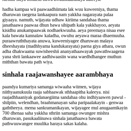
hadha kampaa wii paawaadhiimata lak wuu kuweeniya, thama
dharuwan raegena lankaapura nam yakkha nagarayata palaa
giyaaya. namuth, wijayata udhaw kiriima sandahaa thama
janathaawa paawaa dhun bawa sihipath kala yakkhayoo, aeyata
kisidhu anukampaawak nodhaekwuuha. aeya preemaya nisaa esee
kala bawata kannalaw kaladha, owuhu aeyawa maraa dhaemuuha.
puraawruththayata anuwa, kuweeniyagee dharuwan malaya
dheeshayata (madhhyama kandukarayata) paena giya athara, owun
adha dhakwaama suwisheeshii ananyathaawayak pawathwaagena
yana shrii lankaawee aadhiwaasiin wana waedhdhangee muthun
miththan bawata path wiya.
sinhala raajawanshayee aarambhaya
paandya kumariya samanga wiwaaha wiimen, wijaya
niithyaanukuula raaja sabhaawak sthhaapitha kaleeya. nisi
raajadhhaaniyak godanaegiima sandahaa ohu indhiyaawen pawul -
shilpiin, welendhan, braahmanayan saha paripaalakayin - genwaa
gaththeeya. mema sankramanikayan, wijayagee mul anugaamikayin
700 dhenaa saha yakkha sthriin samanga owungee mishra
dharuwan, pasukaaliinawa sinhala janathaawa bawata
pathwuuwangee muulika haraya sakas kalaha.