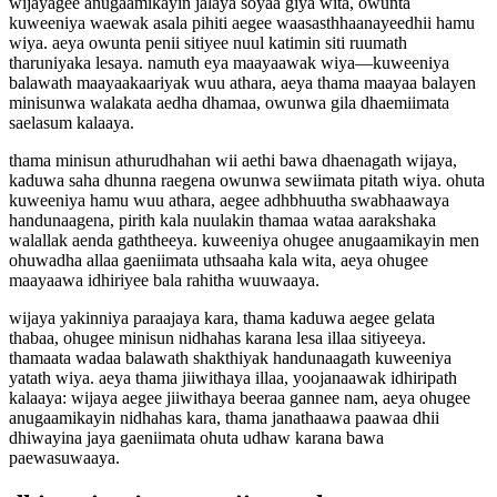
wijayagee anugaamikayin jalaya soyaa giya wita, owunta
kuweeniya waewak asala pihiti aegee waasasthhaanayeedhii hamu
wiya. aeya owunta penii sitiyee nuul katimin siti ruumath
tharuniyaka lesaya. namuth eya maayaawak wiya—kuweeniya
balawath maayaakaariyak wuu athara, aeya thama maayaa balayen
minisunwa walakata aedha dhamaa, owunwa gila dhaemiimata
saelasum kalaaya.
thama minisun athurudhahan wii aethi bawa dhaenagath wijaya,
kaduwa saha dhunna raegena owunwa sewiimata pitath wiya. ohuta
kuweeniya hamu wuu athara, aegee adhbhuutha swabhaawaya
handunaagena, pirith kala nuulakin thamaa wataa aarakshaka
walallak aenda gaththeeya. kuweeniya ohugee anugaamikayin men
ohuwadha allaa gaeniimata uthsaaha kala wita, aeya ohugee
maayaawa idhiriyee bala rahitha wuuwaaya.
wijaya yakinniya paraajaya kara, thama kaduwa aegee gelata
thabaa, ohugee minisun nidhahas karana lesa illaa sitiyeeya.
thamaata wadaa balawath shakthiyak handunaagath kuweeniya
yatath wiya. aeya thama jiiwithaya illaa, yoojanaawak idhiripath
kalaaya: wijaya aegee jiiwithaya beeraa gannee nam, aeya ohugee
anugaamikayin nidhahas kara, thama janathaawa paawaa dhii
dhiwayina jaya gaeniimata ohuta udhaw karana bawa
paewasuwaaya.