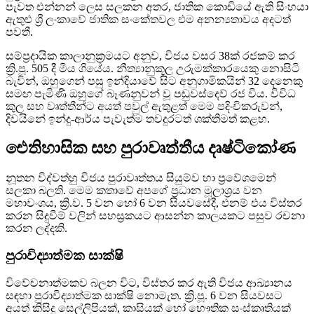
පැවත එන්නන් ලෙස සලකන අතර, ජාතික කොඩියේ ඇති සිංහයා
ඇතුළු ශ්‍රී ලංකාවේ ජාතික සංකේතවල එම අනන්‍යතාවය අදටත්
පවතී.
සම්ප්‍රදායික කාලානුක්‍රමයට අනුව, විජය වසර 38ක් රජකම් කර
ක්‍රි.පූ. 505 දී මිය ගියේය. නීත්‍යානුකූල උරුමක්කාරයෙකු නොසිටි
බැවින්, ඔහුගෙන් පසු ඉන්දියාවේ සිට අනුගාමිකයින් 32 දෙනෙකු
සමඟ පැමිණි ඔහුගේ බෑණනුවන් වූ පඬුවස්දෙව් රජ විය. විවිධ
කුල සහ වෘත්තීන්ට අයත් පවුල් ඇතුළත් මෙම පදිංචිකරුවන්,
දිවයිනේ ඉන්දු-ආර්ය පැවැත්ම තවදුරටත් ශක්තිමත් කළහ.
ඓතිහාසික සහ පුරාවෘත්තීය දෘෂ්ටිකෝණ
නූතන විද්වත්හු විජය පුරාවෘත්තය සියුම්ව හා ප්‍රවේශමෙන්
සලකා බලති. මෙම කතාවේ අපගේ ප්‍රධාන මූලාශ්‍රය වන
මහාවංශය, ක්‍රි.ව. 5 වන හෝ 6 වන සියවසේදී, එනම් එය විස්තර
කරන සිදුවීම් වලින් සහස්‍රකයට ආසන්න කාලයකට පසුව රචනා
කරන ලද්දකි.
පුරාවිද්‍යාත්මක සාක්ෂි
විවේචනාත්මකව බලන විට, විස්තර කර ඇති විජය ආඛ්‍යානය
සඳහා පුරාවිද්‍යාත්මක සාක්ෂි නොමැත. ක්‍රි.පූ. 6 වන සියවසට
අයත් කිසිදු සෙල්ලිපියක්, කාසියක් හෝ භෞතික සංස්කෘතියක්