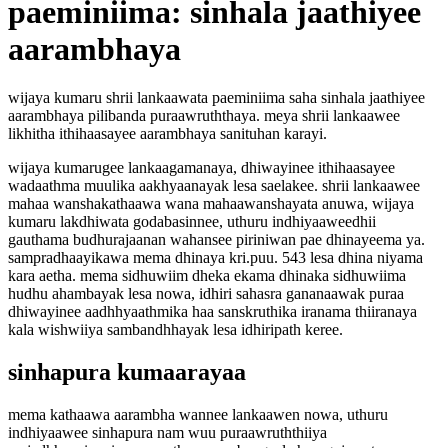
paeminiima: sinhala jaathiyee
aarambhaya
wijaya kumaru shrii lankaawata paeminiima saha sinhala jaathiyee
aarambhaya pilibanda puraawruththaya. meya shrii lankaawee
likhitha ithihaasayee aarambhaya sanituhan karayi.
wijaya kumarugee lankaagamanaya, dhiwayinee ithihaasayee
wadaathma muulika aakhyaanayak lesa saelakee. shrii lankaawee
mahaa wanshakathaawa wana mahaawanshayata anuwa, wijaya
kumaru lakdhiwata godabasinnee, uthuru indhiyaaweedhii
gauthama budhurajaanan wahansee piriniwan pae dhinayeema ya.
sampradhaayikawa mema dhinaya kri.puu. 543 lesa dhina niyama
kara aetha. mema sidhuwiim dheka ekama dhinaka sidhuwiima
hudhu ahambayak lesa nowa, idhiri sahasra gananaawak puraa
dhiwayinee aadhhyaathmika haa sanskruthika iranama thiiranaya
kala wishwiiya sambandhhayak lesa idhiripath keree.
sinhapura kumaarayaa
mema kathaawa aarambha wannee lankaawen nowa, uthuru
indhiyaawee sinhapura nam wuu puraawruththiiya