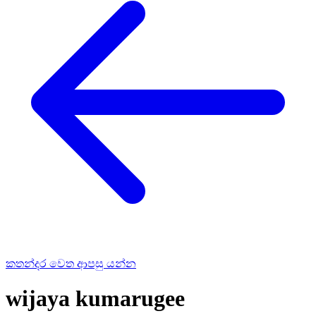
කතන්දර වෙත ආපසු යන්න
wijaya kumarugee