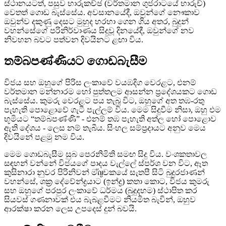
ස්ථානයටත්, පසුව භාරුකච්ඡ (වර්තමාන ගුජරාටයේ භාරුච්)
වෙතත් ගොඩ බැස්සේය. අවසානයේදී, ඔවුන්ගේ නෞකාව
ඔවුන්ව දකුණු දෙසට මුහුද හරහා ගෙන ගිය අතර, බුදුන්
වහන්සේගේ පරිනිර්වාණය සිදුවූ දිනයේදී, ඔවුන්ගේ නව
නිවහන බවට පත්වන දිවයිනට ළඟා විය.
තම්බපණ්ණියට ගොඩබැසීම
විජය සහ ඔහුගේ පිරිස ලංකාවේ වයඹදිග වෙරළට, එනම්
වර්තමාන මන්නාරම හෝ පුත්තලම ආසන්න ප්‍රදේශයකට ගොඩ
බැස්සේය. කුමරු වෙරළට පය තැබූ විට, ඔහුගේ අත තඹ-රතු
පැහැති පොළොවේ ගැටී පැල්ලම් විය. මෙම සිදුවීම නිසා, ඔහු එම
භූමියට “තම්බපණ්ණි” - එනම් තඹ පැහැති අත්ල හෝ පොළොව
ඇති දේශය - ලෙස නම් තැබීය. සිංහල සම්ප්‍රදායට අනුව මෙය
දිවයිනේ පළමු නම විය.
මෙම ගොඩබැසීම සුබ පෙරනිමිති සමඟ සිදු විය. වංශකතාවල
සඳහන් වන්නේ විජයගේ පාදය වැල්ලේ ස්පර්ශ වන විට, ඈත
කුසිනාරා නුවර පිරිනිවන් මัญචකයේ සැතපී සිටි බුදුරජාණන්
වහන්සේ, ශක්‍ර දේවේන්ද්‍රයාට (ඉන්ද්‍ර) කතා කොට, විජය කුමරු
සහ ඔහුගේ පරපුර ලංකාවේ ධර්මය (බුදුදහම) ස්ථාපිත කර
සියවස් ගණනාවක් එය බැබළවීමට නියමිත බැවින්, ඔහුව
ආරක්ෂා කරන ලෙස උපදෙස් දුන් බවයි.