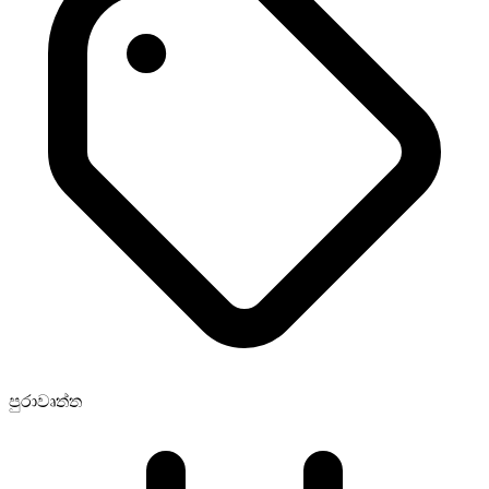
පුරාවෘත්ත