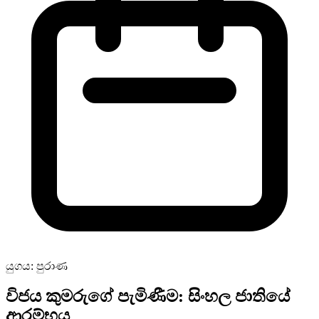
යුගය: පුරාණ
විජය කුමරුගේ පැමිණීම: සිංහල ජාතියේ
ආරම්භය