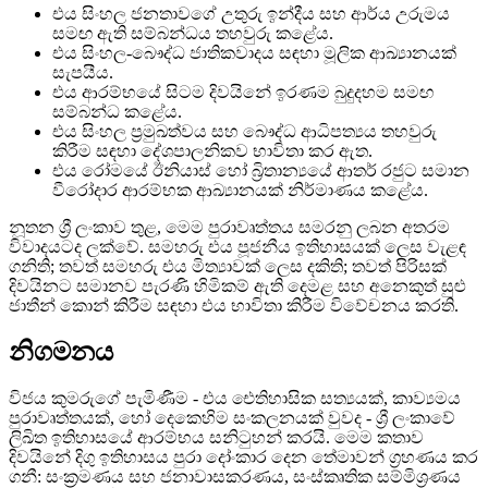
එය සිංහල ජනතාවගේ උතුරු ඉන්දීය සහ ආර්ය උරුමය
සමඟ ඇති සම්බන්ධය තහවුරු කළේය.
එය සිංහල-බෞද්ධ ජාතිකවාදය සඳහා මූලික ආඛ්‍යානයක්
සැපයීය.
එය ආරම්භයේ සිටම දිවයිනේ ඉරණම බුදුදහම සමඟ
සම්බන්ධ කළේය.
එය සිංහල ප්‍රමුඛත්වය සහ බෞද්ධ ආධිපත්‍යය තහවුරු
කිරීම සඳහා දේශපාලනිකව භාවිතා කර ඇත.
එය රෝමයේ ඊනියාස් හෝ බ්‍රිතාන්‍යයේ ආතර් රජුට සමාන
වීරෝදාර ආරම්භක ආඛ්‍යානයක් නිර්මාණය කළේය.
නූතන ශ්‍රී ලංකාව තුළ, මෙම පුරාවෘත්තය සමරනු ලබන අතරම
විවාදයටද ලක්වේ. සමහරු එය පූජනීය ඉතිහාසයක් ලෙස වැළඳ
ගනිති; තවත් සමහරු එය මිත්‍යාවක් ලෙස දකිති; තවත් පිරිසක්
දිවයිනට සමානව පැරණි හිමිකම් ඇති දෙමළ සහ අනෙකුත් සුළු
ජාතීන් කොන් කිරීම සඳහා එය භාවිතා කිරීම විවේචනය කරති.
නිගමනය
විජය කුමරුගේ පැමිණීම - එය ඓතිහාසික සත්‍යයක්, කාව්‍යමය
පුරාවෘත්තයක්, හෝ දෙකෙහිම සංකලනයක් වුවද - ශ්‍රී ලංකාවේ
ලිඛිත ඉතිහාසයේ ආරම්භය සනිටුහන් කරයි. මෙම කතාව
දිවයිනේ දිගු ඉතිහාසය පුරා දෝංකාර දෙන තේමාවන් ග්‍රහණය කර
ගනී: සංක්‍රමණය සහ ජනාවාසකරණය, සංස්කෘතික සම්මිශ්‍රණය