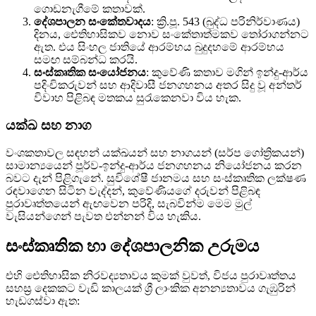
ගොඩනැගීමේ කතාවක්.
දේශපාලන සංකේතවාදය
: ක්‍රි.පූ. 543 (බුද්ධ පරිනිර්වාණය)
දිනය, ඓතිහාසිකව නොව සංකේතාත්මකව තෝරාගන්නට
ඇත. එය සිංහල ජාතියේ ආරම්භය බුදුදහමේ ආරම්භය
සමඟ සම්බන්ධ කරයි.
සංස්කෘතික සංයෝජනය
: කුවේණි කතාව මගින් ඉන්දු-ආර්ය
පදිංචිකරුවන් සහ ආදිවාසී ජනගහනය අතර සිදු වූ අන්තර්
විවාහ පිළිබඳ මතකය සුරැකෙනවා විය හැක.
යක්ඛ සහ නාග
වංශකතාවල සඳහන් යක්ඛයන් සහ නාගයන් (සර්ප ගෝත්‍රිකයන්)
සාමාන්‍යයෙන් පූර්ව-ඉන්දු-ආර්ය ජනගහනය නියෝජනය කරන
බවට දැන් පිළිගැනේ. සුවිශේෂී ජානමය සහ සංස්කෘතික ලක්ෂණ
රඳවාගෙන සිටින වැද්දන්, කුවේණියගේ දරුවන් පිළිබඳ
පුරාවෘත්තයෙන් ඇඟවෙන පරිදි, සැබවින්ම මෙම මුල්
වැසියන්ගෙන් පැවත එන්නන් විය හැකිය.
සංස්කෘතික හා දේශපාලනික උරුමය
එහි ඓතිහාසික නිරවද්‍යතාවය කුමක් වුවත්, විජය පුරාවෘත්තය
සහස්‍ර දෙකකට වැඩි කාලයක් ශ්‍රී ලාංකික අනන්‍යතාවය ගැඹුරින්
හැඩගස්වා ඇත: