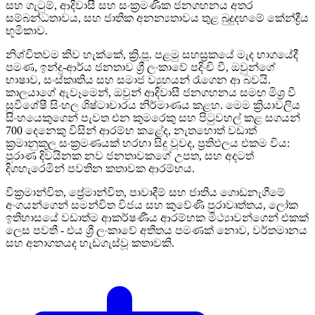
සහ ගැටුම්, ආදිවාසී සහ සංක්‍රමණික ජනගහනය අතර
සම්බන්ධතාවය, සහ ජාතික අනන්‍යතාවය තුළ බුදුදහමේ කේන්ද්‍රීය
භූමිකාව.
නිශ්චිතවම කිව හැක්කේ, ක්‍රි.පූ. පළමු සහස්‍රකයේ මැද භාගයේදී
පමණ, ඉන්දු-ආර්ය ජනතාව ශ්‍රී ලංකාවේ පදිංචි වී, ඔවුන්ගේ
භාෂාව, සංස්කෘතිය සහ සමාජ ව්‍යුහයන් රැගෙන ආ බවයි.
කාලයාගේ ඇවෑමෙන්, ඔවුන් ආදිවාසී ජනගහනය සමඟ මිශ්‍ර වී
සුවිශේෂී සිංහල ශිෂ්ටාචාරය නිර්මාණය කළහ. මෙම ක්‍රියාවලිය
සිංහයෙකුගෙන් පැවත එන කුමරෙකු සහ පිටුවහල් කළ සගයන්
700 දෙනෙකු විසින් ආරම්භ කළේද, නැතහොත් වඩාත්
ක්‍රමානුකූල සංක්‍රමණයක් හරහා සිදු වූවද, ප්‍රතිඵලය එකම විය:
පුරාණ දිවයිනක නව ජනතාවකගේ උපත, සහ අදටත්
දිගහැරෙමින් පවතින කතාවක ආරම්භය.
වික්‍රමාන්විත, ප්‍රේමාන්විත, පාවාදීම් සහ ජාතිය ගොඩනැගීමේ
අංගයන්ගෙන් සමන්විත විජය සහ කුවේණි පුරාවෘත්තය, ලෝක
ඉතිහාසයේ වඩාත්ම ආකර්ෂණීය ආරම්භක මිථ්‍යාවන්ගෙන් එකක්
ලෙස පවතී - එය ශ්‍රී ලංකාවේ අතීතය පමණක් නොව, වර්තමානය
සහ අනාගතයද හැඩගැස්වූ කතාවකි.