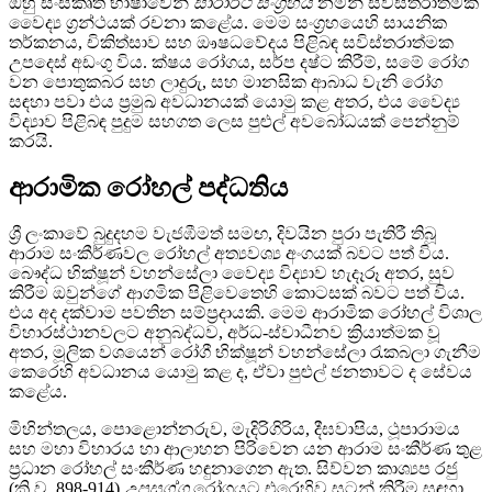
ඔහු සංස්කෘත භාෂාවෙන්
සාරාර්ථ සංග්‍රහය
නමින් සවිස්තරාත්මක
වෛද්‍ය ග්‍රන්ථයක් රචනා කළේය. මෙම සංග්‍රහයෙහි සායනික
තර්කනය, චිකිත්සාව සහ ඖෂධවේදය පිළිබඳ සවිස්තරාත්මක
උපදෙස් අඩංගු විය. ක්ෂය රෝගය, සර්ප දෂ්ට කිරීම්, සමේ රෝග
වන පොතුකබර සහ ලාදුරු, සහ මානසික ආබාධ වැනි රෝග
සඳහා පවා එය ප්‍රමුඛ අවධානයක් යොමු කළ අතර, එය වෛද්‍ය
විද්‍යාව පිළිබඳ පුදුම සහගත ලෙස පුළුල් අවබෝධයක් පෙන්නුම්
කරයි.
ආරාමික රෝහල් පද්ධතිය
ශ්‍රී ලංකාවේ බුදුදහම වැජඹීමත් සමඟ, දිවයින පුරා පැතිරී තිබූ
ආරාම සංකීර්ණවල රෝහල් අත්‍යවශ්‍ය අංගයක් බවට පත් විය.
බෞද්ධ භික්ෂූන් වහන්සේලා වෛද්‍ය විද්‍යාව හැදෑරූ අතර, සුව
කිරීම ඔවුන්ගේ ආගමික පිළිවෙතෙහි කොටසක් බවට පත් විය.
එය අද දක්වාම පවතින සම්ප්‍රදායකි. මෙම ආරාමික රෝහල් විශාල
විහාරස්ථානවලට අනුබද්ධව, අර්ධ-ස්වාධීනව ක්‍රියාත්මක වූ
අතර, මූලික වශයෙන් රෝගී භික්ෂූන් වහන්සේලා රැකබලා ගැනීම
කෙරෙහි අවධානය යොමු කළ ද, ඒවා පුළුල් ජනතාවට ද සේවය
කළේය.
මිහින්තලය, පොළොන්නරුව, මැදිරිගිරිය, දීඝවාපිය, ථූපාරාමය
සහ මහා විහාරය හා ආලාහන පිරිවෙන යන ආරාම සංකීර්ණ තුළ
ප්‍රධාන රෝහල් සංකීර්ණ හඳුනාගෙන ඇත. සිව්වන කාශ්‍යප රජු
(ක්‍රි.ව. 898-914)
උපසග්ග
රෝගයට එරෙහිව සටන් කිරීම සඳහා