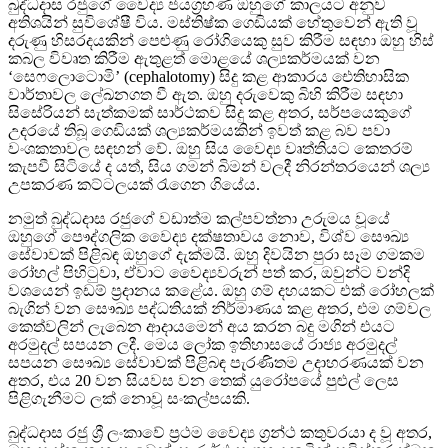
බුද්ධදාස රජුගේ වෛද්‍ය ජයග්‍රහණ ඔහුගේ කාලයට අනුව
අතිශයින් සුවිශේෂී විය. මස්තිෂ්ක ගෙඩියක් හේතුවෙන් ඇති වූ
දරුණු හිසරදයකින් පෙළුණු රෝගියෙකු සුව කිරීම සඳහා ඔහු හිස්
කබල විවෘත කිරීම ඇතුළත් මොළයේ ශල්‍යකර්මයක් වන
‘සෙෆලොටොමි’ (cephalotomy) සිදු කළ ආකාරය ඓතිහාසික
වාර්තාවල ලේඛනගත වී ඇත. ඔහු දරුවෙකු බිහි කිරීම සඳහා
සිසේරියන් සැත්කමක් සාර්ථකව සිදු කළ අතර, සර්පයෙකුගේ
උදරයේ තිබූ ගෙඩියක් ශල්‍යකර්මයකින් ඉවත් කළ බව පවා
වංශකතාවල සඳහන් වේ. ඔහු සිය වෛද්‍ය වෘත්තියට කෙතරම්
කැපවී සිටියේ ද යත්, සිය ගමන් බිමන් වලදී නිරන්තරයෙන් ශල්‍ය
උපකරණ කට්ටලයක් රැගෙන ගියේය.
නමුත් බුද්ධදාස රජුගේ වඩාත්ම කල්පවත්නා උරුමය වූයේ
ඔහුගේ පෞද්ගලික වෛද්‍ය දක්ෂතාවය නොව, විශ්ව සෞඛ්‍ය
සේවාවක් පිළිබඳ ඔහුගේ දැක්මයි. ඔහු දිවයින පුරා සෑම ගමකම
රෝහල් පිහිටුවා, ඒවාට වෛද්‍යවරුන් පත් කර, ඔවුන්ට වන්දි
වශයෙන් ඉඩම් ප්‍රදානය කළේය. ඔහු ගම් දහයකට එක් රෝහලක්
බැගින් වන සෞඛ්‍ය පද්ධතියක් නිර්මාණය කළ අතර, එම ගම්වල
කෙත්වලින් ලැබෙන ආදායමෙන් අය කරන බදු මගින් එයට
අරමුදල් සපයන ලදී. මෙය ලෝක ඉතිහාසයේ රාජ්‍ය අරමුදල්
සපයන සෞඛ්‍ය සේවාවක් පිළිබඳ පැරණිතම උදාහරණයක් වන
අතර, එය 20 වන සියවස වන තෙක් යුරෝපයේ පුළුල් ලෙස
පිළිගැනීමට ලක් නොවූ සංකල්පයකි.
බුද්ධදාස රජු ශ්‍රී ලංකාවේ ප්‍රථම වෛද්‍ය ග්‍රන්ථ කතුවරයා ද වූ අතර,