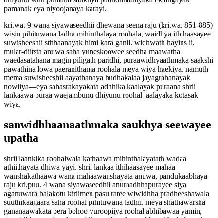
pamanak eya niyoojanaya karayi.
kri.wa. 9 wana siyawaseedhii dhewana seena raju (kri.wa. 851-885)
wisin pihituwana ladha mihinthalaya roohala, waidhya ithihaasayee
suwisheeshii sthhaanayak himi kara ganii. widhwath hayins ii.
mular-diitsta anuwa saha yuneskoowee seedha maawatha
waedasatahana magin piligath paridhi, puraawidhyaathmaka saakshi
pawathina lowa paeranithama roohala meya wiya haekiya. namuth
mema suwisheeshii aayathanaya hudhakalaa jayagrahanayak
nowiiya—eya sahasrakayakata adhhika kaalayak puraana shrii
lankaawa puraa waejambunu dhiyunu roohal jaalayaka kotasak
wiya.
sanwidhhaanaathmaka saukhya seewayee
upatha
shrii laankika roohalwala kathaawa mihinthalayatath wadaa
athiithayata dhiwa yayi. shrii lankaa ithihaasayee mahaa
wanshakathaawa wana mahaawanshayata anuwa, pandukaabhaya
raju kri.puu. 4 wana siyawaseedhii anuraadhhapurayee siya
aganuwara balakotu kiriimen pasu ratee wiwidhha pradheeshawala
suuthikaagaara saha roohal pihituwana ladhii. meya shathawarsha
gananaawakata pera bohoo yuroopiiya roohal abhibawaa yamin,