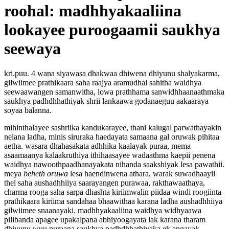
roohal: madhhyakaaliina
lookayee puroogaamii saukhya
seewaya
kri.puu. 4 wana siyawasa dhakwaa dhiwena dhiyunu shalyakarma,
gilwiimee prathikaara saha raajya aramudhal sahitha waidhya
seewaawangen samanwitha, lowa prathhama sanwidhhaanaathmaka
saukhya padhdhhathiyak shrii lankaawa godanaeguu aakaaraya
soyaa balanna.
mihinthalayee sashriika kandukarayee, thani kalugal parwathayakin
nelana ladha, minis siruraka haedayata samaana gal oruwak pihitaa
aetha. wasara dhahasakata adhhika kaalayak puraa, mema
asaamaanya kalaakruthiya ithihaasayee wadaathma kaepii penena
waidhya nawoothpaadhanayakata nihanda saakshiyak lesa pawathii.
meya
beheth oruwa
lesa haendinwena athara, warak suwadhaayii
thel saha aushadhhiiya saarayangen purawaa, rakthawaathaya,
charma rooga saha sarpa dhashta kiriimwalin piidaa windi roogiinta
prathikaara kiriima sandahaa bhaawithaa karana ladha aushadhhiiya
gilwiimee snaanayaki. madhhyakaaliina waidhya widhyaawa
pilibanda apagee upakalpana abhiyoogayata lak karana tharam
dhiyunu wuu puraana saukhya padhdhhathiyaka ek angayak