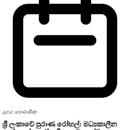
යුගය: පෞරාණික
ශ්‍රී ලංකාවේ පුරාණ රෝහල්: මධ්‍යකාලීන