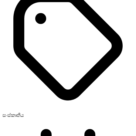
සංස්කෘතිය