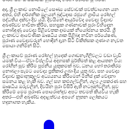
අද, ශ්‍රී ලංකාව නොමිලේ සෞඛ්‍ය සේවාවක් පවත්වාගෙන යන
අතර, එහි දාර්ශනික මූලයන් බුද්ධදාස රජුගේ ග්‍රාමීය රෝහල්
පද්ධතිය දක්වා දිව යයි. දිවයිනේ ආයුර්වේද වෛද්‍ය විද්‍යාව
අඛණ්ඩව භාවිතා කිරීම, සහස්‍රක ගණනාවක් පුරා විහිදෙන
නොබිඳුණු වෛද්‍ය පිළිවෙතක දාමයක් නියෝජනය කරයි. ශ්‍රී
ලංකාවට ආවේණික ඖෂධීය ශාක පිළිබඳ නවීන පර්යේෂණ,
පුරාණ වෛද්‍යවරුන් හොඳින් දැන සිටි චිකිත්සක ගුණාංග නැවත
සොයා ගනිමින් සිටී.
ශ්‍රී ලංකාවේ පුරාණ රෝහල් හුදෙක් ගොඩනැගිලිවලට වඩා වැඩි
යමක් විය—ඒවා විප්ලවීය අදහසක් මූර්තිමත් කළ ආයතන විය:
රෝගීන් සුව කිරීම පූජනීය යුතුකමක් බව, ධනය හෝ තරාතිරම
නොබලා සැමට වෛද්‍ය ප්‍රතිකාර ලබා දිය යුතු බව, සහ වෛද්‍ය
විද්‍යාව ක්‍රමානුකූලව අධ්‍යයනය කිරීමෙන් මිනිස් දුක් වේදනා
සමනය කළ හැකි බව. ගල් සහ කළුගල්වලින්, ශල්‍ය උපකරණ සහ
ඖෂධීය ඔරුවලින්, දිවයින පුරා විසිරී ඇති නටබුන්වලින්, සුව
කිරීමේ මෙම පුරාණ පොරොන්දුව අපට තවමත් කියවිය හැකි
අතර—එහි අඛණ්ඩ අදාළත්වය අපගේ නූතන ලෝකයට
හඳුනාගත හැකිය.