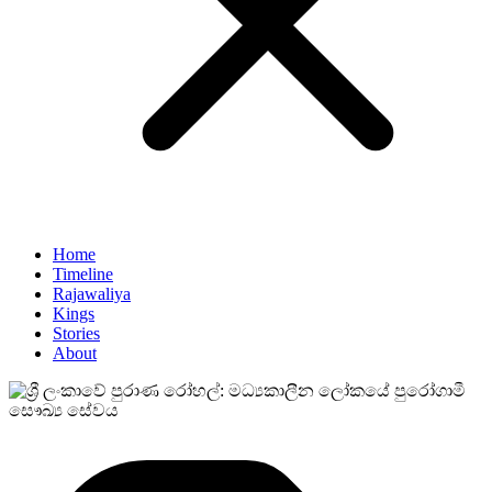
Home
Timeline
Rajawaliya
Kings
Stories
About