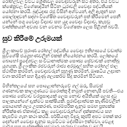
රෝහල්වල විවිධ ශ්‍රේණිවල වෛද්‍යවරුන් සිටි අතර, එය විවිධ
ක්ෂේත්‍රවල විශේෂඥයින් සිටින ධූරාවලි වෛද්‍ය පද්ධතියක්
යෝජනා කරයි. බුද්ධදාස රජු විසින් අශ්වයන්, අලි ඇතුන් සහ
සොල්දාදුවන් සඳහා විශේෂිත වෛද්‍යවරුන් පත් කිරීමෙන් පෙනී
යන්නේ පශු වෛද්‍ය විද්‍යාව සහ යුද වෛද්‍ය විද්‍යාව, කැපවූ
වෘත්තිකයන් අවශ්‍ය වන වෙනම විශේෂතා ලෙස පිළිගත් බවයි.
සුව කිරීමේ උරුමයක්
ශ්‍රී ලංකාවේ පුරාණ රෝහල් පද්ධතිය වෛද්‍ය ඉතිහාසයේ වඩාත්ම
සුවිශේෂී ජයග්‍රහණවලින් එකක් නියෝජනය කරයි. ලෝකයේ
බොහෝ ප්‍රදේශවල සංවිධානාත්මක සෞඛ්‍ය සේවාවක් නොතිබූ
යුගයක, ශ්‍රී ලාංකික රජවරුන් රාජ්‍ය අරමුදල් සහිත රෝහල් ජාල
ස්ථාපිත කරමින්, වෛද්‍යවරුන් පුහුණු කරමින්, ඖෂධීය උද්‍යාන
වගා කරමින් සහ දියුණු ශල්‍යකර්ම සිදු කරමින් සිටියහ.
මිහින්තලයේ සහ පොළොන්නරුවේ ගල් ඔරු, සියවස්
ගණනාවක කාලගුණයට ඔරොත්තු දී නමුත් නොනැසී පවතී—එය
සෞඛ්‍ය සේවාව වරප්‍රසාදයක් ලෙස නොව අයිතියක් ලෙස දුටු
පාලකයන්ගේ දැක්මට සාක්ෂියකි. පුරාවිද්‍යාත්මක කැණීම්වලින්
සොයාගත් ශල්‍ය උපකරණ, පාරම්පරික දැනුම සමඟ ප්‍රත්‍යක්ෂ
නිරීක්ෂණ ඒකාබද්ධ කළ වෛද්‍යවරුන්ගේ දක්ෂතාවය සහ
කැපවීම ගැන කථා කරයි. පර්සියානු වීදුරු කුප්පි අපට මතක් කර
දෙන්නේ වෛද්‍ය දැනුම සැමවිටම දේශසීමා ඉක්මවා, වෙළඳ
මාර්ග සහ සංස්කෘතික හුවමාරු හරහා ව්‍යාප්ත වූ බවයි.