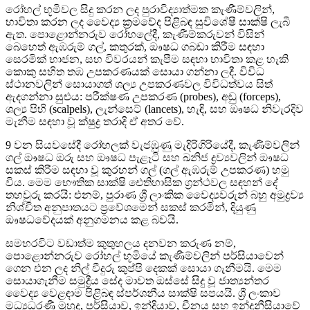
රෝහල් භූමිවල සිදු කරන ලද පුරාවිද්‍යාත්මක කැණීම්වලින්,
භාවිතා කරන ලද වෛද්‍ය ක්‍රමවේද පිළිබඳ සුවිශේෂී සාක්ෂි ලැබී
ඇත. පොළොන්නරුව රෝහලේදී, කැණීම්කරුවන් විසින්
බෙහෙත් ඇඹරුම් ගල්, කතුරක්, ඖෂධ ගබඩා කිරීම සඳහා
සෙරමික් භාජන, සහ විවරයන් කැපීම සඳහා භාවිතා කළ හැකි
කොකු සහිත තඹ උපකරණයක් සොයා ගන්නා ලදී. විවිධ
ස්ථානවලින් සොයාගත් ශල්‍ය උපකරණවල විවිධත්වය සිත්
ඇදගන්නා සුළුය: පරීක්ෂණ උපකරණ (probes), අඬු (forceps),
ශල්‍ය පිහි (scalpels), ලැන්සෙට් (lancets), හැඳි, සහ ඖෂධ නිවැරදිව
මැනීම සඳහා වූ ක්ෂුද්‍ර තරාදි ඒ අතර වේ.
9 වන සියවසේදී රෝහලක් වැජඹුණු මැදිරිගිරියේදී, කැණීම්වලින්
ගල් ඖෂධ ඔරු සහ ඖෂධ පැළෑටි සහ ඛනිජ ද්‍රව්‍යවලින් ඖෂධ
සකස් කිරීම සඳහා වූ කුරහන් ගල් (ගල් ඇඹරුම් උපකරණ) හමු
විය. මෙම භෞතික සාක්ෂි ඓතිහාසික ග්‍රන්ථවල සඳහන් දේ
තහවුරු කරයි: එනම්, පුරාණ ශ්‍රී ලාංකික වෛද්‍යවරුන් බහු අමුද්‍රව්‍ය
නිශ්චිත අනුපාතයට ප්‍රවේශමෙන් සකස් කරමින්, දියුණු
ඖෂධවේදයක් අනුගමනය කළ බවයි.
සමහරවිට වඩාත්ම කුතුහලය දනවන කරුණ නම්,
පොළොන්නරුව රෝහල් භූමියේ කැණීම්වලින් පර්සියාවෙන්
ගෙන එන ලද නිල් වීදුරු කුප්පි දෙකක් සොයා ගැනීමයි. මෙම
සොයාගැනීම සමුද්‍රීය සේද මාවත ඔස්සේ සිදු වූ ජාත්‍යන්තර
වෛද්‍ය වෙළඳාම පිළිබඳ ස්පර්ශනීය සාක්ෂි සපයයි. ශ්‍රී ලංකාව
මධ්‍යධරණී මුහුද, පර්සියාව, ඉන්දියාව, චීනය සහ ඉන්දුනීසියාවේ