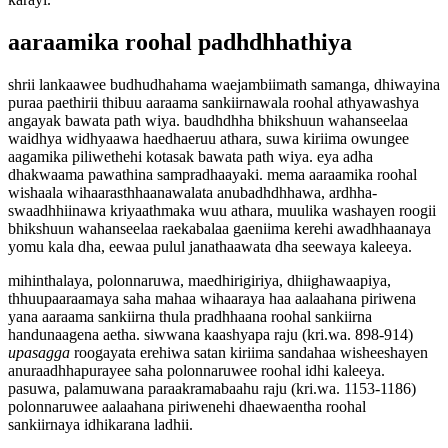
aaraamika roohal padhdhhathiya
shrii lankaawee budhudhahama waejambiimath samanga, dhiwayina
puraa paethirii thibuu aaraama sankiirnawala roohal athyawashya
angayak bawata path wiya. baudhdhha bhikshuun wahanseelaa
waidhya widhyaawa haedhaeruu athara, suwa kiriima owungee
aagamika piliwethehi kotasak bawata path wiya. eya adha
dhakwaama pawathina sampradhaayaki. mema aaraamika roohal
wishaala wihaarasthhaanawalata anubadhdhhawa, ardhha-
swaadhhiinawa kriyaathmaka wuu athara, muulika washayen roogii
bhikshuun wahanseelaa raekabalaa gaeniima kerehi awadhhaanaya
yomu kala dha, eewaa pulul janathaawata dha seewaya kaleeya.
mihinthalaya, polonnaruwa, maedhirigiriya, dhiighawaapiya,
thhuupaaraamaya saha mahaa wihaaraya haa aalaahana piriwena
yana aaraama sankiirna thula pradhhaana roohal sankiirna
handunaagena aetha. siwwana kaashyapa raju (kri.wa. 898-914)
upasagga
roogayata erehiwa satan kiriima sandahaa wisheeshayen
anuraadhhapurayee saha polonnaruwee roohal idhi kaleeya.
pasuwa, palamuwana paraakramabaahu raju (kri.wa. 1153-1186)
polonnaruwee aalaahana piriwenehi dhaewaentha roohal
sankiirnaya idhikarana ladhii.