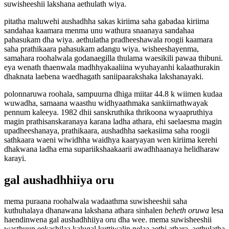
suwisheeshii lakshana aethulath wiya.
pitatha maluwehi aushadhha sakas kiriima saha gabadaa kiriima
sandahaa kaamara menma unu wathura snaanaya sandahaa
pahasukam dha wiya. aethulatha pradheeshawala roogii kaamara
saha prathikaara pahasukam adangu wiya. wisheeshayenma,
samahara roohalwala godanaegilla thulama waesikili pawaa thibuni.
eya wenath thaenwala madhhyakaaliina wyuhayanhi kalaathurakin
dhaknata laebena waedhagath saniipaarakshaka lakshanayaki.
polonnaruwa roohala, sampuurna dhiga miitar 44.8 k wiimen kudaa
wuwadha, samaana waasthu widhyaathmaka sankiirnathwayak
pennum kaleeya. 1982 dhii sanskruthika thrikoona wyaapruthiya
magin prathisanskaranaya karana ladha athara, ehi saelaesma magin
upadheeshanaya, prathikaara, aushadhha saekasiima saha roogii
sathkaara waeni wiwidhha waidhya kaaryayan wen kiriima kerehi
dhakwana ladha ema supariikshaakaarii awadhhaanaya helidharaw
karayi.
gal aushadhhiiya oru
mema puraana roohalwala wadaathma suwisheeshii saha
kuthuhalaya dhanawana lakshana athara sinhalen
beheth oruwa
lesa
haendinwena gal aushadhhiiya oru dha wee. mema suwisheeshii
wasthuun eekashilaa kalugal kuttiwalin nelaa aethi athara, aethulatha