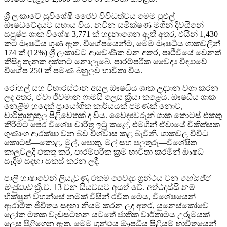
ශ්‍රී ලංකාවේ සුවිශේෂී ජෛව විවිධත්වය මෙම පුළුල්
ඖෂධවේදයට සහාය විය. නවීන සමීක්ෂණ මගින් දිවයිනේ
සපුෂ්ප ශාක විශේෂ 3,771 ක් හඳුනාගෙන ඇති අතර, එයින් 1,430
කට ඖෂධීය ගුණ ඇත. විශේෂයෙන්ම, මෙම ඖෂධීය ශාකවලින්
174 ක් (12%) ශ්‍රී ලංකාවට ආවේණික වන අතර, පෘථිවියේ වෙනත්
කිසිදු තැනක දක්නට නොලැබේ. පාරම්පරික වෛද්‍ය විද්‍යාවේ
විශේෂ 250 ක් පමණ බහුලව භාවිතා විය.
රෝහල් සහ විහාරස්ථාන අසල ඖෂධීය ශාක උද්‍යාන වගා කරන
ලද අතර, ඒවා ජීවමාන ෆාමසි ලෙස ක්‍රියා කළේය. ඖෂධීය ශාක
නෙළීම හුදෙක් ප්‍රායෝගික කාර්යයක් පමණක් නොව,
චාරිත්‍රානුකූල පිළිවෙතක් ද විය. වෛද්‍යවරුන් ශාක කොටස් එකතු
කිරීමට පෙර විශේෂ චාරිත්‍ර ඉටු කළේ, එමගින් ඒවායේ චිකිත්සක
ගුණාංග ආරක්ෂා වන බව විශ්වාස කළ බැවිනි. ශාකවල විවිධ
කොටස්—කොළ, මුල්, පොතු, මල් සහ පලතුරු—විශේෂිත
කාලවලදී එකතු කර, පාරම්පරික ක්‍රම භාවිතා කරමින් ඖෂධ
සෑදීම සඳහා සකස් කරන ලදී.
පාලි භාෂාවෙන් ලියැවුණු එකම වෛද්‍ය ග්‍රන්ථය වන
භේසජ්ජ
මංජුසාව
ක්‍රි.ව. 13 වන සියවසට අයත් වේ. අත්ථදස්සී නම්
භික්ෂූන් වහන්සේ නමක් විසින් රචිත මෙය, විශේෂයෙන්
ආරාමික ජීවිතය සඳහා නියම කරන ලද අතර, යුනෙස්කෝවේ
ලෝක මතක වැඩසටහන යටතේ ජාතික වාර්තාමය උරුමයක්
ලෙස පිළිගෙන ඇත. මෙම ග්‍රන්ථය ඖෂධීය පිළියම් භාවිතයෙන්