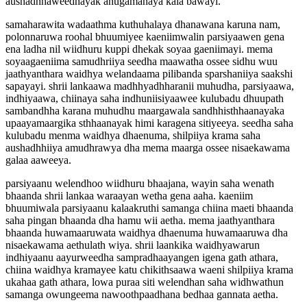
aushadhhaweedhayak anugamanaya kala bawayi.
samaharawita wadaathma kuthuhalaya dhanawana karuna nam,
polonnaruwa roohal bhuumiyee kaeniimwalin parsiyaawen gena
ena ladha nil wiidhuru kuppi dhekak soyaa gaeniimayi. mema
soyaagaeniima samudhriiya seedha maawatha ossee sidhu wuu
jaathyanthara waidhya welandaama pilibanda sparshaniiya saakshi
sapayayi. shrii lankaawa madhhyadhharanii muhudha, parsiyaawa,
indhiyaawa, chiinaya saha indhuniisiyaawee kulubadu dhuupath
sambandhha karana muhudhu maargawala sandhhisthhaanayaka
upaayamaargika sthhaanayak himi karagena sitiyeeya. seedha saha
kulubadu menma waidhya dhaenuma, shilpiiya krama saha
aushadhhiiya amudhrawya dha mema maarga ossee nisaekawama
galaa aaweeya.
parsiyaanu welendhoo wiidhuru bhaajana, wayin saha wenath
bhaanda shrii lankaa waraayan wetha gena aaha. kaeniim
bhuumiwala parsiyaanu kalaakruthi samanga chiina maeti bhaanda
saha pingan bhaanda dha hamu wii aetha. mema jaathyanthara
bhaanda huwamaaruwata waidhya dhaenuma huwamaaruwa dha
nisaekawama aethulath wiya. shrii laankika waidhyawarun
indhiyaanu aayurweedha sampradhaayangen igena gath athara,
chiina waidhya kramayee katu chikithsaawa waeni shilpiiya krama
ukahaa gath athara, lowa puraa siti welendhan saha widhwathun
samanga owungeema nawoothpaadhana bedhaa gannata aetha.