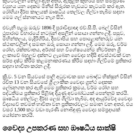
කුට්ටිවලින් නෙළා ඇති අතර, ඇතුළත කුහරය සහ සම්පූර්ණ
ව්‍යුහය යන දෙකම මිනිස් සිරුරක හැඩයට කැටයම් කර ඇත.
රෝගියා දීර්ඝ කාලයක් ඖෂධීය තෙල්වල ගිල්වා තැබීම සඳහා
මෙම ගල් ස්නානයට නැග සිටී.
එවැනි පළමු ඔරුව 1896 දී පුරාවිද්‍යාඥ එච්.සී.පී. බෙල් විසින්
ථූපාරාම විහාරයේ නටබුන් අසලින් සොයා ගන්නා ලදී. පසුව,
මිහින්තලය, මැදිරිගිරිය, දීඝවාපිය සහ පොළොන්නරුව යන
ස්ථානවලින් ද සමාන ඔරු සොයා ගන්නා ලදී. මෙම ඔරු, චර්ම
රෝග, රක්තවාතය, අර්ශස් සහ විශේෂයෙන්ම නිවර්තන ශ්‍රී
ලංකාවේ බහුලව දක්නට ලැබෙන වෛද්‍ය හදිසි අවස්ථාවක් වන
සර්ප දෂ්ට කිරීම් කළමනාකරණය කිරීම සඳහා ගිල්වීමේ ප්‍රතිකාර
සඳහා භාවිතා කරන ලදී.
ක්‍රි.ව. 5 වන සියවසේ පාලි අටුවාවක සහ බෞද්ධ භික්ෂූන් විසින්
රචිත 13 වන සියවසේ ශ්‍රී ලාංකික වෛද්‍ය ග්‍රන්ථ දෙකක
ලේඛනගත කර ඇති මෙම ප්‍රතිකාර ක්‍රමය, චර්ම රෝග සහ
පද්ධතිමය ප්‍රතිකාර පිළිබඳ දියුණු අවබෝධයක් පෙන්නුම් කරයි.
ඖෂධීය තෙල්වල දීර්ඝ ලෙස ගිල්වා තැබීම, අද ආයුර්වේද වෛද්‍ය
විද්‍යාවේ තවමත් භාවිතා වන ප්‍රතිකාරවලට සමාන වන අතර, එය
වසර 1,500 කට වඩා පැරණි නොබිඳුණු වෛද්‍ය සම්ප්‍රදායක්
යෝජනා කරයි.
වෛද්‍ය උපකරණ සහ ඖෂධීය සාක්ෂි