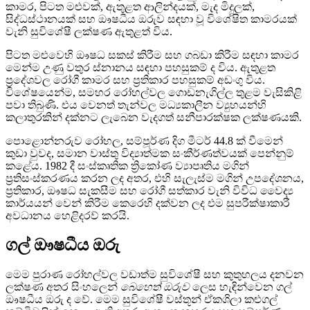
කාමර, පිටත මළුවක්, ඇතුළත ආලින්දයක්, මැද මිදුලක්,
සිද්ධස්ථානයක් සහ ඖෂධීය ඔරුව සඳහා වූ විශේෂිත කාමරයක්
වැනි සුවිශේෂී ලක්ෂණ ඇතුළත් විය.
පිටත මළුවෙහි ඖෂධ සකස් කිරීම සහ ගබඩා කිරීම සඳහා කාමර
මෙන්ම උණු වතුර ස්නානය සඳහා පහසුකම් ද විය. ඇතුළත
ප්‍රදේශවල රෝගී කාමර සහ ප්‍රතිකාර පහසුකම් අඩංගු විය.
විශේෂයෙන්ම, සමහර රෝහල්වල ගොඩනැගිල්ල තුළම වැසිකිළි
පවා තිබුණි. එය වෙනත් තැන්වල මධ්‍යකාලීන ව්‍යුහයන්හි
කලාතුරකින් දක්නට ලැබෙන වැදගත් සනීපාරක්ෂක ලක්ෂණයකි.
පොළොන්නරුව රෝහල, සම්පූර්ණ දිග මීටර් 44.8 ක් වීමෙන්
කුඩා වුවද, සමාන වාස්තු විද්‍යාත්මක සංකීර්ණත්වයක් පෙන්නුම්
කළේය. 1982 දී සංස්කෘතික ත්‍රිකෝණ ව්‍යාපෘතිය මගින්
ප්‍රතිසංස්කරණය කරන ලද අතර, එහි සැලැස්ම මගින් උපදේශනය,
ප්‍රතිකාර, ඖෂධ සැකසීම සහ රෝගී සත්කාර වැනි විවිධ වෛද්‍ය
කාර්යයන් වෙන් කිරීම කෙරෙහි දක්වන ලද එම සුපරීක්ෂාකාරී
අවධානය හෙළිදරව් කරයි.
ගල් ඖෂධීය ඔරු
මෙම පුරාණ රෝහල්වල වඩාත්ම සුවිශේෂී සහ කුතුහලය දනවන
ලක්ෂණ අතර සිංහලෙන්
බෙහෙත් ඔරුව
ලෙස හැඳින්වෙන ගල්
ඖෂධීය ඔරු ද වේ. මෙම සුවිශේෂී වස්තූන් ඒකශිලා කළුගල්