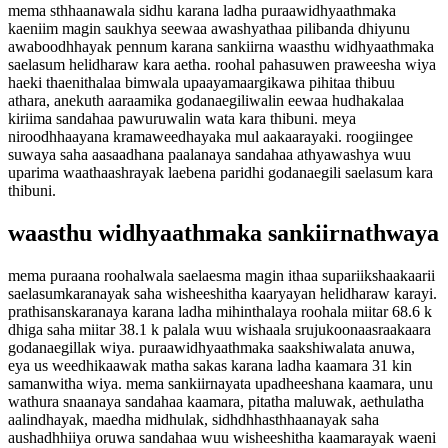
mema sthhaanawala sidhu karana ladha puraawidhyaathmaka
kaeniim magin saukhya seewaa awashyathaa pilibanda dhiyunu
awaboodhhayak pennum karana sankiirna waasthu widhyaathmaka
saelasum helidharaw kara aetha. roohal pahasuwen praweesha wiya
haeki thaenithalaa bimwala upaayamaargikawa pihitaa thibuu
athara, anekuth aaraamika godanaegiliwalin eewaa hudhakalaa
kiriima sandahaa pawuruwalin wata kara thibuni. meya
niroodhhaayana kramaweedhayaka mul aakaarayaki. roogiingee
suwaya saha aasaadhana paalanaya sandahaa athyawashya wuu
uparima waathaashrayak laebena paridhi godanaegili saelasum kara
thibuni.
waasthu widhyaathmaka sankiirnathwaya
mema puraana roohalwala saelaesma magin ithaa supariikshaakaarii
saelasumkaranayak saha wisheeshitha kaaryayan helidharaw karayi.
prathisanskaranaya karana ladha mihinthalaya roohala miitar 68.6 k
dhiga saha miitar 38.1 k palala wuu wishaala srujukoonaasraakaara
godanaegillak wiya. puraawidhyaathmaka saakshiwalata anuwa,
eya us weedhikaawak matha sakas karana ladha kaamara 31 kin
samanwitha wiya. mema sankiirnayata upadheeshana kaamara, unu
wathura snaanaya sandahaa kaamara, pitatha maluwak, aethulatha
aalindhayak, maedha midhulak, sidhdhhasthhaanayak saha
aushadhhiiya oruwa sandahaa wuu wisheeshitha kaamarayak waeni