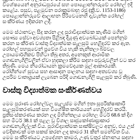
විශේෂයෙන් අනුරාධපුරයේ සහ පොළොන්නරුවේ රෝහල් ඉදි
කළේය. පසුව, පළමුවන පරාක්‍රමබාහු රජු (ක්‍රි.ව. 1153-1186)
පොළොන්නරුවේ ආලාහන පිරිවෙනෙහි දැවැන්ත රෝහල්
සංකීර්ණය ඉදිකරන ලදී.
මෙම ස්ථානවල සිදු කරන ලද පුරාවිද්‍යාත්මක කැණීම් මගින්
සෞඛ්‍ය සේවා අවශ්‍යතා පිළිබඳ දියුණු අවබෝධයක් පෙන්නුම්
කරන සංකීර්ණ වාස්තු විද්‍යාත්මක සැලසුම් හෙළිදරව් කර ඇත.
රෝහල් පහසුවෙන් ප්‍රවේශ විය හැකි තැනිතලා බිම්වල
උපායමාර්ගිකව පිහිටා තිබූ අතර, අනෙකුත් ආරාමික
ගොඩනැගිලිවලින් ඒවා හුදකලා කිරීම සඳහා පවුරුවලින් වට කර
තිබුණි. මෙය නිරෝධායන ක්‍රමවේදයක මුල් ආකාරයකි.
රෝගීන්ගේ සුවය සහ ආසාදන පාලනය සඳහා අත්‍යවශ්‍ය වූ
උපරිම වාතාශ්‍රයක් ලැබෙන පරිදි ගොඩනැගිලි සැලසුම් කර තිබුණි.
වාස්තු විද්‍යාත්මක සංකීර්ණත්වය
මෙම පුරාණ රෝහල්වල සැලැස්ම මගින් ඉතා සුපරීක්ෂාකාරී
සැලසුම්කරණයක් සහ විශේෂිත කාර්යයන් හෙළිදරව් කරයි.
ප්‍රතිසංස්කරණය කරන ලද මිහින්තලය රෝහල මීටර් 68.6 ක් දිග
සහ මීටර් 38.1 ක් පළල වූ විශාල සෘජුකෝණාස්‍රාකාර
ගොඩනැගිල්ලක් විය. පුරාවිද්‍යාත්මක සාක්ෂිවලට අනුව, එය උස්
වේදිකාවක් මත සකස් කරන ලද කාමර 31 කින් සමන්විත විය.
මෙම සංකීර්ණයට උපදේශන කාමර, උණු වතුර ස්නානය සඳහා