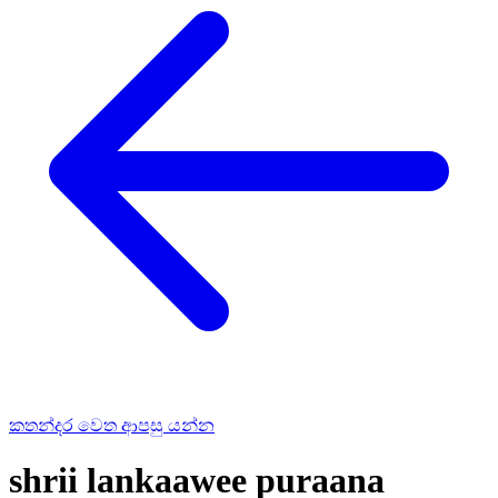
කතන්දර වෙත ආපසු යන්න
shrii lankaawee puraana