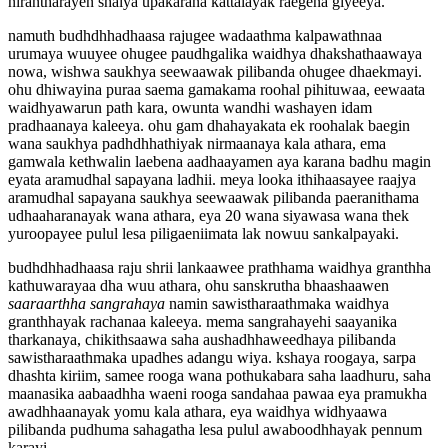
nirantharayen shalya upakarana kattalayak raegena giyeeya.
namuth budhdhhadhaasa rajugee wadaathma kalpawathnaa
urumaya wuuyee ohugee paudhgalika waidhya dhakshathaawaya
nowa, wishwa saukhya seewaawak pilibanda ohugee dhaekmayi.
ohu dhiwayina puraa saema gamakama roohal pihituwaa, eewaata
waidhyawarun path kara, owunta wandhi washayen idam
pradhaanaya kaleeya. ohu gam dhahayakata ek roohalak baegin
wana saukhya padhdhhathiyak nirmaanaya kala athara, ema
gamwala kethwalin laebena aadhaayamen aya karana badhu magin
eyata aramudhal sapayana ladhii. meya looka ithihaasayee raajya
aramudhal sapayana saukhya seewaawak pilibanda paeranithama
udhaaharanayak wana athara, eya 20 wana siyawasa wana thek
yuroopayee pulul lesa piligaeniimata lak nowuu sankalpayaki.
budhdhhadhaasa raju shrii lankaawee prathhama waidhya granthha
kathuwarayaa dha wuu athara, ohu sanskrutha bhaashaawen
saaraarthha sangrahaya
namin sawistharaathmaka waidhya
granthhayak rachanaa kaleeya. mema sangrahayehi saayanika
tharkanaya, chikithsaawa saha aushadhhaweedhaya pilibanda
sawistharaathmaka upadhes adangu wiya. kshaya roogaya, sarpa
dhashta kiriim, samee rooga wana pothukabara saha laadhuru, saha
maanasika aabaadhha waeni rooga sandahaa pawaa eya pramukha
awadhhaanayak yomu kala athara, eya waidhya widhyaawa
pilibanda pudhuma sahagatha lesa pulul awaboodhhayak pennum
karayi.