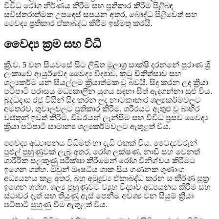
විවිධ රෝග නිර්ණය කිරීම සහ ප්‍රතිකාර කිරීම පිළිබඳ
සවිස්තරාත්මක උපදෙස් සපයන අතර, බෞද්ධ පිළිවෙත් සහ
වෛද්‍ය ප්‍රතිකාර ඒකාබද්ධ කිරීම ඉස්මතු කරයි.
වෛද්‍ය ක්‍රම සහ විධි
ක්‍රි.ව. 5 වන සියවසේ සිට ලිඛිත මූලාශ්‍ර සාක්ෂි දරන්නේ පුරාණ ශ්‍රී
ලංකාවේ ආයුර්වේද වෛද්‍ය විද්‍යාව, කටු චිකිත්සාව සහ
ශල්‍යකර්ම යන සියල්ලම ක්‍රියාත්මක වූ බවයි. සිදු කරන ලද ක්‍රියා
පටිපාටි පරාසය මධ්‍යකාලීන යුගය සඳහා සිත් ඇදගන්නා සුළු විය.
බුද්ධදාස රජු විසින් සිදු කරන ලද නාටකාකාර ශල්‍යකර්මවලට
අමතරව, තුවාලවලට ප්‍රතිකාර කිරීම, ශරීරයට ඇතුළු වූ බාහිර
වස්තූන් ඉවත් කිරීම, විවරයන් ලැන්සීම සහ විවිධ ප්‍රසව වෛද්‍ය
ක්‍රියා පටිපාටි සාමාන්‍ය ශල්‍යකර්මවලට ඇතුළත් විය.
වෛද්‍ය අධ්‍යාපනය විධිමත් හා දැඩි එකක් විය. වෛද්‍යවරුන්
පුළුල් පුහුණුවක් ලැබූ අතර, රෝග ලක්ෂණ, නාඩි සහ වෙනත්
ශාරීරික සලකුණු පරීක්ෂා කිරීමෙන් රෝග විනිශ්චය කිරීමට
ඉගෙන ගත්හ. ඔවුන් ඖෂධීය ශාක සිය ගණනක ගුණාංග
අධ්‍යයනය කළ අතර, බහු අමුද්‍රව්‍ය ඒකාබද්ධ කරන සංකීර්ණ සූත්‍ර
ඉගෙන ගත්හ. ශල්‍ය පුහුණුවට ව්‍යුහ විද්‍යාව අධ්‍යයනය කිරීම සහ
ස්ථාවර දෑත් සහ තියුණු ඇස් පෙනීම අවශ්‍ය වන සියුම් ක්‍රියා
පටිපාටි පුහුණු වීම ඇතුළත් විය.