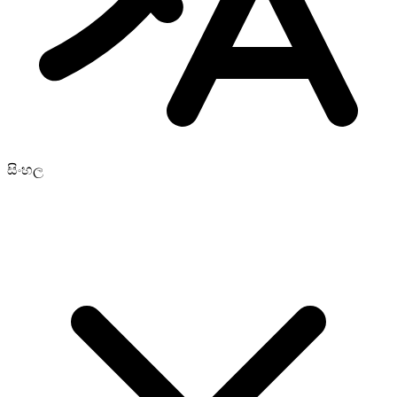
සිංහල