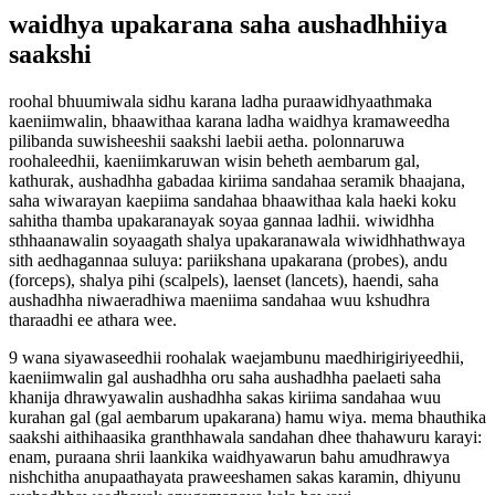
waidhya upakarana saha aushadhhiiya
saakshi
roohal bhuumiwala sidhu karana ladha puraawidhyaathmaka
kaeniimwalin, bhaawithaa karana ladha waidhya kramaweedha
pilibanda suwisheeshii saakshi laebii aetha. polonnaruwa
roohaleedhii, kaeniimkaruwan wisin beheth aembarum gal,
kathurak, aushadhha gabadaa kiriima sandahaa seramik bhaajana,
saha wiwarayan kaepiima sandahaa bhaawithaa kala haeki koku
sahitha thamba upakaranayak soyaa gannaa ladhii. wiwidhha
sthhaanawalin soyaagath shalya upakaranawala wiwidhhathwaya
sith aedhagannaa suluya: pariikshana upakarana (probes), andu
(forceps), shalya pihi (scalpels), laenset (lancets), haendi, saha
aushadhha niwaeradhiwa maeniima sandahaa wuu kshudhra
tharaadhi ee athara wee.
9 wana siyawaseedhii roohalak waejambunu maedhirigiriyeedhii,
kaeniimwalin gal aushadhha oru saha aushadhha paelaeti saha
khanija dhrawyawalin aushadhha sakas kiriima sandahaa wuu
kurahan gal (gal aembarum upakarana) hamu wiya. mema bhauthika
saakshi aithihaasika granthhawala sandahan dhee thahawuru karayi:
enam, puraana shrii laankika waidhyawarun bahu amudhrawya
nishchitha anupaathayata praweeshamen sakas karamin, dhiyunu