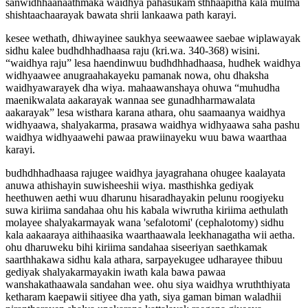
sanwidhhaanaathmaka waidhya pahasukam sthhaapitha kala mulma
shishtaachaarayak bawata shrii lankaawa path karayi.
kesee wethath, dhiwayinee saukhya seewaawee saebae wiplawayak
sidhu kalee budhdhhadhaasa raju (kri.wa. 340-368) wisini.
“waidhya raju” lesa haendinwuu budhdhhadhaasa, hudhek waidhya
widhyaawee anugraahakayeku pamanak nowa, ohu dhaksha
waidhyawarayek dha wiya. mahaawanshaya ohuwa “muhudha
maenikwalata aakarayak wannaa see gunadhharmawalata
aakarayak” lesa wisthara karana athara, ohu saamaanya waidhya
widhyaawa, shalyakarma, prasawa waidhya widhyaawa saha pashu
waidhya widhyaawehi pawaa prawiinayeku wuu bawa waarthaa
karayi.
budhdhhadhaasa rajugee waidhya jayagrahana ohugee kaalayata
anuwa athishayin suwisheeshii wiya. masthishka gediyak
heethuwen aethi wuu dharunu hisaradhayakin pelunu roogiyeku
suwa kiriima sandahaa ohu his kabala wiwrutha kiriima aethulath
molayee shalyakarmayak wana 'sefalotomi' (cephalotomy) sidhu
kala aakaaraya aithihaasika waarthaawala leekhanagatha wii aetha.
ohu dharuweku bihi kiriima sandahaa siseeriyan saethkamak
saarthhakawa sidhu kala athara, sarpayekugee udharayee thibuu
gediyak shalyakarmayakin iwath kala bawa pawaa
wanshakathaawala sandahan wee. ohu siya waidhya wruththiyata
ketharam kaepawii sitiyee dha yath, siya gaman biman waladhii