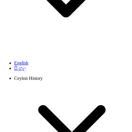
English
සිංහල
Ceylon History