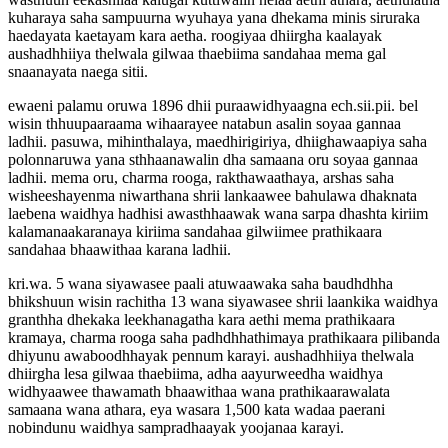
kuharaya saha sampuurna wyuhaya yana dhekama minis siruraka
haedayata kaetayam kara aetha. roogiyaa dhiirgha kaalayak
aushadhhiiya thelwala gilwaa thaebiima sandahaa mema gal
snaanayata naega sitii.
ewaeni palamu oruwa 1896 dhii puraawidhyaagna ech.sii.pii. bel
wisin thhuupaaraama wihaarayee natabun asalin soyaa gannaa
ladhii. pasuwa, mihinthalaya, maedhirigiriya, dhiighawaapiya saha
polonnaruwa yana sthhaanawalin dha samaana oru soyaa gannaa
ladhii. mema oru, charma rooga, rakthawaathaya, arshas saha
wisheeshayenma niwarthana shrii lankaawee bahulawa dhaknata
laebena waidhya hadhisi awasthhaawak wana sarpa dhashta kiriim
kalamanaakaranaya kiriima sandahaa gilwiimee prathikaara
sandahaa bhaawithaa karana ladhii.
kri.wa. 5 wana siyawasee paali atuwaawaka saha baudhdhha
bhikshuun wisin rachitha 13 wana siyawasee shrii laankika waidhya
granthha dhekaka leekhanagatha kara aethi mema prathikaara
kramaya, charma rooga saha padhdhhathimaya prathikaara pilibanda
dhiyunu awaboodhhayak pennum karayi. aushadhhiiya thelwala
dhiirgha lesa gilwaa thaebiima, adha aayurweedha waidhya
widhyaawee thawamath bhaawithaa wana prathikaarawalata
samaana wana athara, eya wasara 1,500 kata wadaa paerani
nobindunu waidhya sampradhaayak yoojanaa karayi.