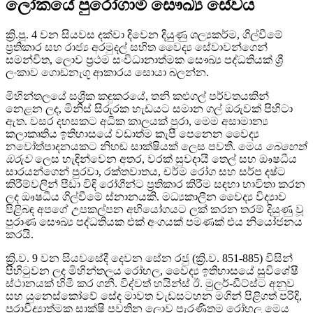
ලෝකයේ පුරෝගාමී සෞඛ්‍ය සේවය
ක්‍රි.පූ. 4 වන සියවස දක්වා දිවෙන දියුණු ශල්‍යකර්ම, ගිල්වීමේ
ප්‍රතිකාර සහ රාජ්‍ය අරමුදල් සහිත වෛද්‍ය සේවාවන්ගෙන්
සමන්විත, ලොව ප්‍රථම සංවිධානාත්මක සෞඛ්‍ය පද්ධතියක් ශ්‍රී
ලංකාව ගොඩනැගූ ආකාරය සොයා බලන්න.
මිහින්තලයේ සශ්‍රීක කඳුකරයේ, තනි කළුගල් පර්වතයකින්
නෙළන ලද, මිනිස් සිරුරක හැඩයට සමාන ගල් ඔරුවක් පිහිටා
ඇත. වසර දහසකට අධික කාලයක් පුරා, මෙම අසාමාන්‍ය
කලාකෘතිය ඉතිහාසයේ වඩාත්ම කැපී පෙනෙන වෛද්‍ය
නවෝත්පාදනයකට නිහඬ සාක්ෂියක් ලෙස පවතී. මෙය
බෙහෙත්
ඔරුව
ලෙස හැඳින්වෙන අතර, වරක් සුවදායී තෙල් සහ ඖෂධීය
සාරයන්ගෙන් පුරවා, රක්තවාතය, චර්ම රෝග සහ සර්ප දෂ්ට
කිරීම්වලින් පීඩා විඳි රෝගීන්ට ප්‍රතිකාර කිරීම සඳහා භාවිතා කරන
ලද ඖෂධීය ගිල්වීමේ ස්නානයකි. මධ්‍යකාලීන වෛද්‍ය විද්‍යාව
පිළිබඳ අපගේ උපකල්පන අභියෝගයට ලක් කරන තරම් දියුණු වූ
පුරාණ සෞඛ්‍ය පද්ධතියක එක් අංගයක් පමණක් එය නියෝජනය
කරයි.
ක්‍රි.ව. 9 වන සියවසේදී දෙවන සේන රජු (ක්‍රි.ව. 851-885) විසින්
පිහිටුවන ලද මිහින්තලය රෝහල, වෛද්‍ය ඉතිහාසයේ සුවිශේෂී
ස්ථානයක් හිමි කර ගනී. විද්වත් හයින්ස් ඊ. මුලර්-ඩීට්ස්ට අනුව
සහ යුනෙස්කෝවේ සේද මාවත වැඩසටහන මගින් පිළිගත් පරිදි,
පුරාවිද්‍යාත්මක සාක්ෂි පවතින ලොව පැරණිතම රෝහල මෙය