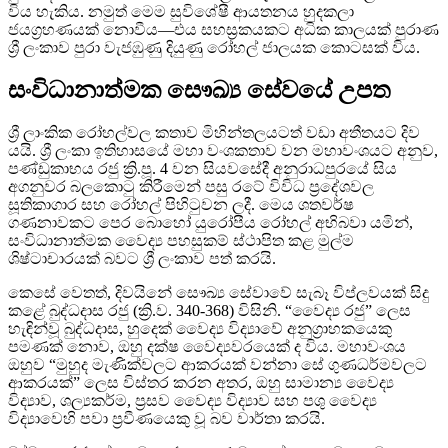
විය හැකිය. නමුත් මෙම සුවිශේෂී ආයතනය හුදකලා
ජයග්‍රහණයක් නොවීය—එය සහස්‍රකයකට අධික කාලයක් පුරාණ
ශ්‍රී ලංකාව පුරා වැජඹුණු දියුණු රෝහල් ජාලයක කොටසක් විය.
සංවිධානාත්මක සෞඛ්‍ය සේවයේ උපත
ශ්‍රී ලාංකික රෝහල්වල කතාව මිහින්තලයටත් වඩා අතීතයට දිව
යයි. ශ්‍රී ලංකා ඉතිහාසයේ මහා වංශකතාව වන මහාවංශයට අනුව,
පණ්ඩුකාභය රජු ක්‍රි.පූ. 4 වන සියවසේදී අනුරාධපුරයේ සිය
අගනුවර බලකොටු කිරීමෙන් පසු රටේ විවිධ ප්‍රදේශවල
සූතිකාගාර සහ රෝහල් පිහිටුවන ලදී. මෙය ශතවර්ෂ
ගණනාවකට පෙර බොහෝ යුරෝපීය රෝහල් අභිබවා යමින්,
සංවිධානාත්මක වෛද්‍ය පහසුකම් ස්ථාපිත කළ මුල්ම
ශිෂ්ටාචාරයක් බවට ශ්‍රී ලංකාව පත් කරයි.
කෙසේ වෙතත්, දිවයිනේ සෞඛ්‍ය සේවාවේ සැබෑ විප්ලවයක් සිදු
කළේ බුද්ධදාස රජු (ක්‍රි.ව. 340-368) විසිනි. “වෛද්‍ය රජු” ලෙස
හැඳින්වූ බුද්ධදාස, හුදෙක් වෛද්‍ය විද්‍යාවේ අනුග්‍රාහකයෙකු
පමණක් නොව, ඔහු දක්ෂ වෛද්‍යවරයෙක් ද විය. මහාවංශය
ඔහුව “මුහුද මැණික්වලට ආකරයක් වන්නා සේ ගුණධර්මවලට
ආකරයක්” ලෙස විස්තර කරන අතර, ඔහු සාමාන්‍ය වෛද්‍ය
විද්‍යාව, ශල්‍යකර්ම, ප්‍රසව වෛද්‍ය විද්‍යාව සහ පශු වෛද්‍ය
විද්‍යාවෙහි පවා ප්‍රවීණයෙකු වූ බව වාර්තා කරයි.