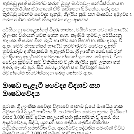
කුළුබඩු දූපත් සම්බන්ධ කරන මුහුදු මාර්ගවල සන්ධිස්ථානයක
උපායමාර්ගික ස්ථානයක් හිමි කරගෙන සිටියේය. සේද සහ
කුළුබඩු මෙන්ම වෛද්‍ය දැනුම, ශිල්පීය ක්‍රම සහ ඖෂධීය අමුද්‍රව්‍ය ද
මෙම මාර්ග ඔස්සේ නිසැකවම ගලා ආවේය.
පර්සියානු වෙළෙන්දෝ වීදුරු භාජන, වයින් සහ වෙනත් භාණ්ඩ
ශ්‍රී ලංකා වරායන් වෙත ගෙන ආහ. කැණීම් භූමිවල පර්සියානු
කලාකෘති සමඟ චීන මැටි භාණ්ඩ සහ පිඟන් භාණ්ඩ ද හමු වී
ඇත. මෙම ජාත්‍යන්තර භාණ්ඩ හුවමාරුවට වෛද්‍ය දැනුම
හුවමාරුව ද නිසැකවම ඇතුළත් විය. ශ්‍රී ලාංකික වෛද්‍යවරුන්
ඉන්දියානු ආයුර්වේද සම්ප්‍රදායන්ගෙන් ඉගෙන ගත් අතර, චීන
වෛද්‍ය ක්‍රමයේ කටු චිකිත්සාව වැනි ශිල්පීය ක්‍රම උකහා ගත්
අතර, ලොව පුරා සිටි වෙළෙන්දන් සහ විද්වතුන් සමඟ
ඔවුන්ගේම නවෝත්පාදන බෙදා ගන්නට ඇත.
ඖෂධ පැළෑටි වෛද්‍ය විද්‍යාව සහ
ඖෂධවේදය
පුරාණ ශ්‍රී ලාංකික වෛද්‍ය විද්‍යාවේ පදනම වූයේ ඖෂධීය ශාක
පිළිබඳ එහි දියුණු භාවිතයයි. පාරම්පරික වෛද්‍ය ක්‍රමය දිවයිනේ
වසර 3,000 කට අධික කාලයක් පුරා ක්‍රියාත්මක වූ අතර, එය
ආයුර්වේදය, සිද්ධ, යුනානි සහ දේශීය
දේශීය චිකිත්සා
පද්ධතියෙන් සමන්විත විය. ආයුර්වේද පද්ධතිය පමණක් විවිධ
ඖෂධ පැළෑටි 2,000 ක් පමණ භාවිතා කළේය.