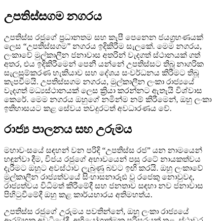
උපතිස්සගම නගරය
උපතිස්ස රජුගේ ප්‍රධානතම සහ කැපී පෙනෙන ජයග්‍රහණයක්
ලෙස “උපතිස්සගම” නගරය ඉදිකිරීම සැලකේ. මෙම නගරය,
ලංකාවේ මුල්කාලීන ජනාවාස අතරින් වැදගත් ස්ථානයක් ගත්
අතර, එය ඉදිකිරීමෙන් පෙනී යන්නේ උපතිස්සට තිබූ නාගරික
සැලසුම්කරණ හැකියාව සහ දේශය සංවර්ධනය කිරීමට තිබූ
කැපවීමයි. උපතිස්සගම නගරය, මුල්කාලීන ලංකා රාජ්‍යයේ
වැදගත් මධ්‍යස්ථානයක් ලෙස ක්‍රියා කරන්නට ඇතැයි විශ්වාස
කෙරේ. මෙම නගරය ඔහුගේ නමින්ම නම් කිරීමෙන්, ඔහු ලංකා
ඉතිහාසයට කළ සේවය තවදුරටත් අවධාරණය වේ.
රාජ්‍ය පාලනය සහ උරුමය
මහාවංසයේ සඳහන් වන පරිදි “උපතිස්ස රජ” යන නාමයෙන්
හඳුන්වා දීම, විජය රජුගේ අභාවයෙන් පසු රටේ නායකත්වය
දැරීමට ඔහුට අවස්ථාව ලැබුණු බවට ඉඟි කරයි. ඔහු ලංකාවේ
මුල්කාලීන රාජ්‍යත්වයේ සිංහාසනාරූඪ වූ රජෙකු නොවුවද,
රාජ්‍යත්වය විධිමත් කිරීමේදී සහ ජනතාව සඳහා නව ජනාවාස
පිහිටුවීමේදී ඔහු කළ කාර්යභාරය අතිමහත්ය.
උපතිස්ස රජුගේ උරුමය පවතින්නේ, ඔහු ලංකා රාජ්‍යයේ
ආරම්භක අවධියේදී, අභියෝගාත්මක පරිසරයක් තුළ, ස්ථාවර