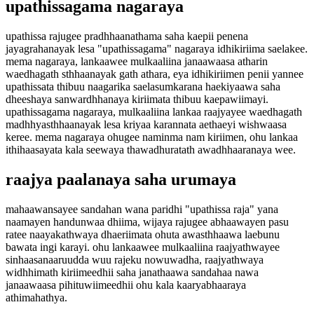
upathissagama nagaraya
upathissa rajugee pradhhaanathama saha kaepii penena
jayagrahanayak lesa "upathissagama" nagaraya idhikiriima saelakee.
mema nagaraya, lankaawee mulkaaliina janaawaasa atharin
waedhagath sthhaanayak gath athara, eya idhikiriimen penii yannee
upathissata thibuu naagarika saelasumkarana haekiyaawa saha
dheeshaya sanwardhhanaya kiriimata thibuu kaepawiimayi.
upathissagama nagaraya, mulkaaliina lankaa raajyayee waedhagath
madhhyasthhaanayak lesa kriyaa karannata aethaeyi wishwaasa
keree. mema nagaraya ohugee naminma nam kiriimen, ohu lankaa
ithihaasayata kala seewaya thawadhuratath awadhhaaranaya wee.
raajya paalanaya saha urumaya
mahaawansayee sandahan wana paridhi "upathissa raja" yana
naamayen handunwaa dhiima, wijaya rajugee abhaawayen pasu
ratee naayakathwaya dhaeriimata ohuta awasthhaawa laebunu
bawata ingi karayi. ohu lankaawee mulkaaliina raajyathwayee
sinhaasanaaruudda wuu rajeku nowuwadha, raajyathwaya
widhhimath kiriimeedhii saha janathaawa sandahaa nawa
janaawaasa pihituwiimeedhii ohu kala kaaryabhaaraya
athimahathya.