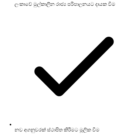
ලංකාවේ මුල්කාලීන රාජ්‍ය පරිපාලනයට දායක වීම
නව අගනුවරක් ස්ථාපිත කිරීමට මූලික වීම