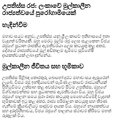
උපතිස්ස රජ: ලංකාවේ මුල්කාලීන
රාජ්‍යත්වයේ පුරෝගාමියෙක්
හැඳින්වීම
මහාවංසයට අනුව, උපතිස්ස යනු ශ්‍රී ලංකාවේ ඉතිහාසයේ ඉතා
වැදගත් චරිතයකි. ඔහු මෙරට මුල්ම රජු ලෙස සැලකෙන විජය
රජුගේ ප්‍රධාන රාජකීය ඇමතිවරයා ලෙස කටයුතු කළ අතර,
දේශයේ රාජ්‍යත්වයේ මුල් අඩිතාලම දැමීමට සුවිශේෂී
දායකත්වයක් ලබා දුන්නේය.
මුල්කාලීන ජීවිතය සහ භූමිකාව
උපතිස්ස පිළිබඳ තොරතුරු බොහෝ දුරට මහාවංසය ඇසුරෙන්
ලැබේ. විජය රජු ඉන්දියාවෙන් පැමිණ ලංකාවේ රාජධානියක්
පිහිටුවීමට උත්සාහ කළ අවස්ථාවේ සිටම උපතිස්ස, ඔහුගේ
විශ්වාසවන්තම සහ ප්‍රධානතම ඇමතිවරයා විය. ඔහු විජය
රජුගේ පාලන සමය පුරා රාජ්‍ය කටයුතු මෙහෙයවීමේදී වැදගත්
භූමිකාවක් ඉටු කළ අතර, රාජ්‍ය පරිපාලන කටයුතු සහ තීරණ
ගැනීමේ ක්‍රියාවලියට සෘජුවම දායක විය. ඔහුගේ නායකත්වය
සහ දූරදර්ශීභාවය, විජය රජුගේ පාලනය ස්ථාවර කිරීමට මහත්
රුකුලක් විය.