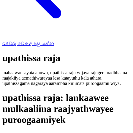
රජවරු වෙත ආපසු යන්න
upathissa raja
mahaawansayata anuwa, upathissa raju wijaya rajugee pradhhaana
raajakiiya aemathiwarayaa lesa katayuthu kala athara,
upathissagama nagaraya aarambha kiriimata puroogaamii wiya.
upathissa raja: lankaawee
mulkaaliina raajyathwayee
puroogaamiyek