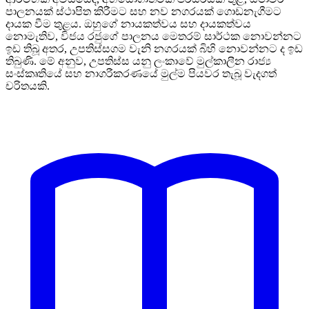
පාලනයක් ස්ථාපිත කිරීමට සහ නව නගරයක් ගොඩනැගීමට
දායක වීම තුළය. ඔහුගේ නායකත්වය සහ දායකත්වය
නොමැතිව, විජය රජුගේ පාලනය මෙතරම් සාර්ථක නොවන්නට
ඉඩ තිබූ අතර, උපතිස්සගම වැනි නගරයක් බිහි නොවන්නට ද ඉඩ
තිබුණි. මේ අනුව, උපතිස්ස යනු ලංකාවේ මුල්කාලීන රාජ්‍ය
සංස්කෘතියේ සහ නාගරීකරණයේ මුල්ම පියවර තැබූ වැදගත්
චරිතයකි.