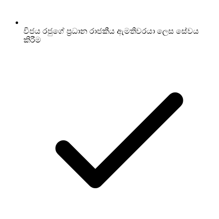
විජය රජුගේ ප්‍රධාන රාජකීය ඇමතිවරයා ලෙස සේවය
කිරීම