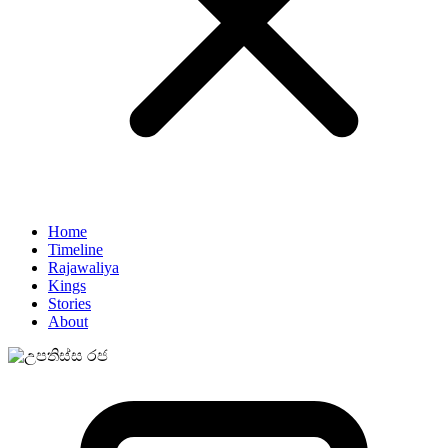
Home
Timeline
Rajawaliya
Kings
Stories
About