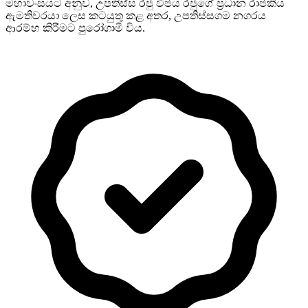
මහාවංසයට අනුව, උපතිස්ස රජු විජය රජුගේ ප්‍රධාන රාජකීය
ඇමතිවරයා ලෙස කටයුතු කළ අතර, උපතිස්සගම නගරය
ආරම්භ කිරීමට පුරෝගාමී විය.