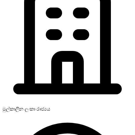
මුල්කාලීන ලංකා රාජ්‍යය