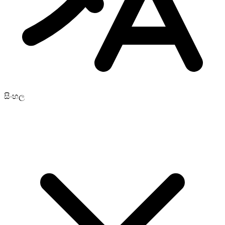
සිංහල