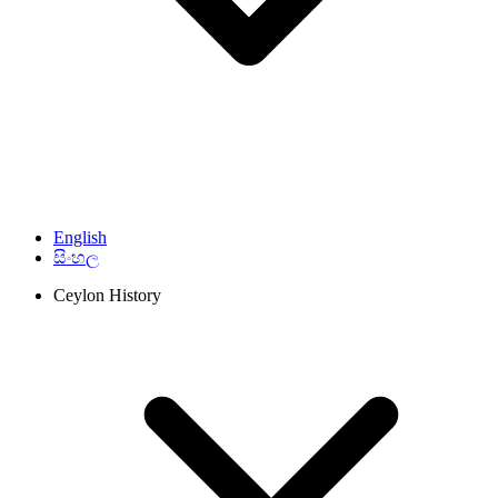
English
සිංහල
Ceylon History