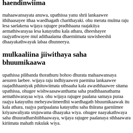
haendinwiima
mahaawansayata anuwa, upathissa yanu shrii lankaawee
ithihaasayee ithaa waedhagath charithayaki. ohu merata mulma raju
lesa saelakena wijaya rajugee pradhhaana raajakiiya
aemathiwarayaa lesa katayuthu kala athara, dheeshayee
raajyathwayee mul adithaalama dhaemiimata suwisheeshii
dhaayakathwayak labaa dhunneeya.
mulkaaliina jiiwithaya saha
bhuumikaawa
upathissa pilibanda thorathuru bohoo dhurata mahaawansaya
aesuren laebee. wijaya raju indhiyaawen paemina lankaawee
raajadhhaaniyak pihituwiimata uthsaaha kala awasthhaawee sitama
upathissa, ohugee wishwaasawanthama saha pradhhaanathama
aemathiwarayaa wiya. ohu wijaya rajugee paalana samaya puraa
raajya katayuthu meheyawiimeedhii waedhagath bhuumikaawak itu
kala athara, raajya paripaalana katayuthu saha thiirana gaeniimee
kriyaawaliyata srujuwama dhaayaka wiya. ohugee naayakathwaya
saha dhuuradharshiibhaawaya, wijaya rajugee paalanaya sthhaawara
kiriimata mahath rukulak wiya.