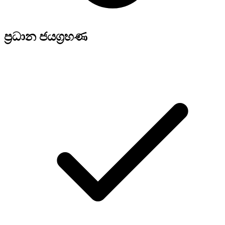
ප්‍රධාන ජයග්‍රහණ