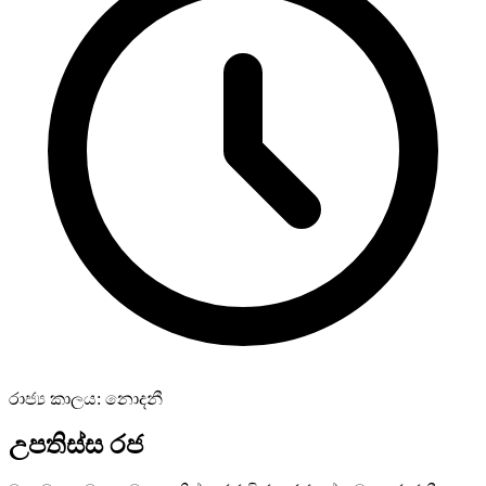
රාජ්‍ය කාලය: නොදනී
උපතිස්ස රජ