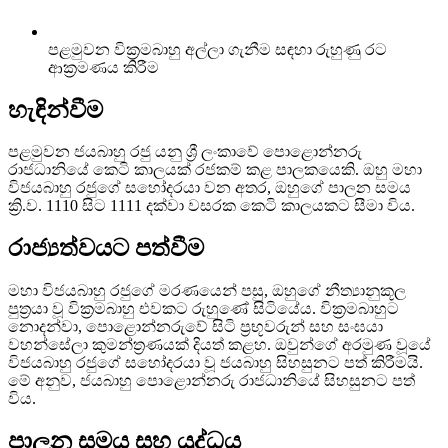
පළමුවන වික්‍රමබාහු අල්ලා ගැනීම සඳහා රුහුණු රට
ආක්‍රමණය කිරීම
හැඳින්වීම
පළමුවන ජයබාහු රජු යනු ශ්‍රී ලංකාවේ පොළොන්නරු
රාජධානියේ කෙටි කාලයක් රජකම් කළ පාලකයෙකි. ඔහු මහා
විජයබාහු රජුගේ සහෝදරයා වන අතර, ඔහුගේ පාලන සමය
ක්‍රි.ව. 1110 සිට 1111 දක්වා වසරක කෙටි කාලයකට සීමා විය.
රාජ්‍යත්වයට පත්වීම
මහා විජයබාහු රජුගේ මරණයෙන් පසු, ඔහුගේ නීත්‍යානුකූල
පුත්‍රයා වූ වික්‍රමබාහු එවකට රුහුණේ සිටියේය. වික්‍රමබාහුට
නොදන්වා, පොළොන්නරුවේ සිටි ප්‍රභූවරුන් සහ සංඝයා
වහන්සේලා කුමන්ත්‍රණයක් දියත් කළහ. ඔවුන්ගේ අරමුණ වූයේ
විජයබාහු රජුගේ සහෝදරයා වූ ජයබාහු සිහසුනට පත් කිරීමයි.
මේ අනුව, ජයබාහු පොළොන්නරු රාජධානියේ සිහසුනට පත්
විය.
පාලන සමය සහ යුද්ධය