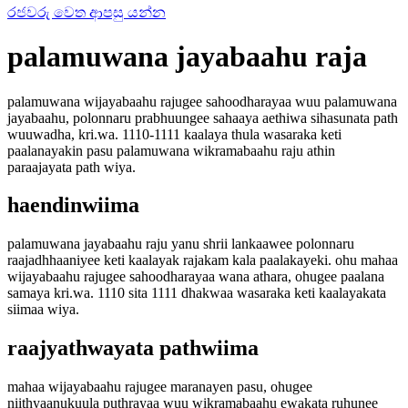
රජවරු වෙත ආපසු යන්න
palamuwana jayabaahu raja
palamuwana wijayabaahu rajugee sahoodharayaa wuu palamuwana
jayabaahu, polonnaru prabhuungee sahaaya aethiwa sihasunata path
wuuwadha, kri.wa. 1110-1111 kaalaya thula wasaraka keti
paalanayakin pasu palamuwana wikramabaahu raju athin
paraajayata path wiya.
haendinwiima
palamuwana jayabaahu raju yanu shrii lankaawee polonnaru
raajadhhaaniyee keti kaalayak rajakam kala paalakayeki. ohu mahaa
wijayabaahu rajugee sahoodharayaa wana athara, ohugee paalana
samaya kri.wa. 1110 sita 1111 dhakwaa wasaraka keti kaalayakata
siimaa wiya.
raajyathwayata pathwiima
mahaa wijayabaahu rajugee maranayen pasu, ohugee
niithyaanukuula puthrayaa wuu wikramabaahu ewakata ruhunee