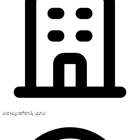
පොළොන්නරු යුගය