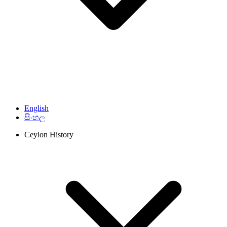
English
සිංහල
Ceylon History