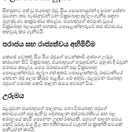
සිහසුනට පත් වූ ජයබාහු රජු, සිය සොහොයුරන් ද සමඟ සේනා
රැගෙන, තම බෑණනුවන් වන වික්‍රමබාහු අල්ලා ගැනීම සඳහා
රුහුණු රට ආක්‍රමණය කළේය. ජයබාහුගේ අරමුණ වූයේ
වික්‍රමබාහු බලයෙන් පහකර, පොළොන්නරුවේ තම ස්ථාවරය
තහවුරු කර ගැනීමයි.
පරාජය සහ රාජ්‍යත්වය අහිමිවීම
කෙසේ වෙතත්, සිය පිය රජුගේ සටන්කාමී ගුණාංග උරුම
කරගෙන සිටි වික්‍රමබාහු, ජයබාහුගේ හමුදාවන්ට මුහුණ දී ඔවුන්
පරාජය කළේය. මෙම පරාජයෙන් පසු වික්‍රමබාහු
පොළොන්නරුව අල්ලා ගත් අතර, පොළොන්නරු රාජධානියේ
තෙවන රජු ලෙස කිරුළු පැළඳීය. මේ අනුව, පළමුවන ජයබාහු
රජුගේ වසරක කෙටි පාලන සමය අවසන් විය.
උරුමය
පළමුවන ජයබාහුගේ පාලනය, මහා විජයබාහු රජුගේ
අභාවයෙන් පසු ඇති වූ දේශපාලන අස්ථාවරත්වය සහ බල
අරගලයේ කැපී පෙනෙන උදාහරණයකි. ඔහුගේ පාලන සමය
කෙටි වුවද, එය ශ්‍රී ලංකා ඉතිහාසයේ වැදගත් සංක්‍රාන්ති සමයක්
සනිටුහන් කරයි.