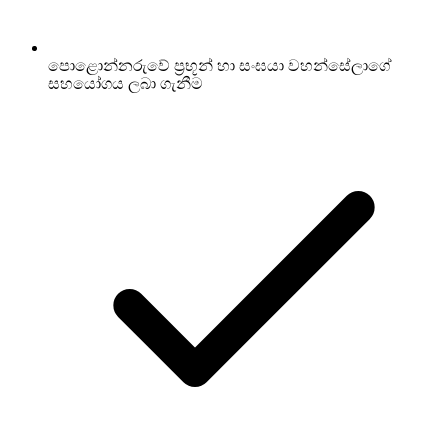
පොළොන්නරුවේ ප්‍රභූන් හා සංඝයා වහන්සේලාගේ
සහයෝගය ලබා ගැනීම