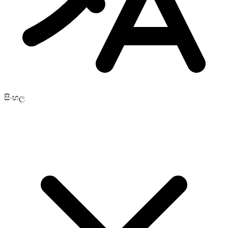
සිංහල