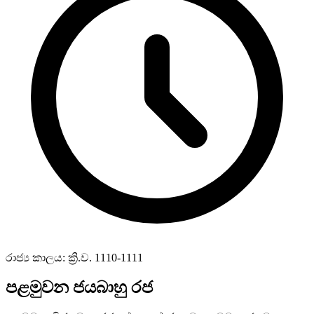
රාජ්‍ය කාලය: ක්‍රි.ව. 1110-1111
පළමුවන ජයබාහු රජ