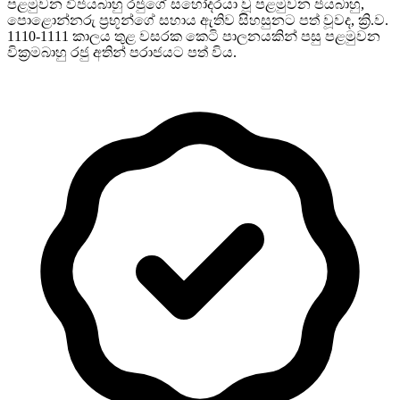
පළමුවන විජයබාහු රජුගේ සහෝදරයා වූ පළමුවන ජයබාහු,
පොළොන්නරු ප්‍රභූන්ගේ සහාය ඇතිව සිහසුනට පත් වූවද, ක්‍රි.ව.
1110-1111 කාලය තුළ වසරක කෙටි පාලනයකින් පසු පළමුවන
වික්‍රමබාහු රජු අතින් පරාජයට පත් විය.