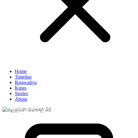
Home
Timeline
Rajawaliya
Kings
Stories
About