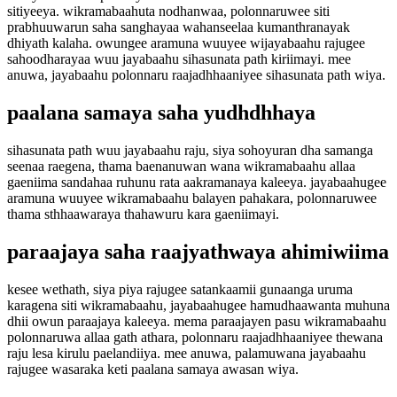
sitiyeeya. wikramabaahuta nodhanwaa, polonnaruwee siti
prabhuuwarun saha sanghayaa wahanseelaa kumanthranayak
dhiyath kalaha. owungee aramuna wuuyee wijayabaahu rajugee
sahoodharayaa wuu jayabaahu sihasunata path kiriimayi. mee
anuwa, jayabaahu polonnaru raajadhhaaniyee sihasunata path wiya.
paalana samaya saha yudhdhhaya
sihasunata path wuu jayabaahu raju, siya sohoyuran dha samanga
seenaa raegena, thama baenanuwan wana wikramabaahu allaa
gaeniima sandahaa ruhunu rata aakramanaya kaleeya. jayabaahugee
aramuna wuuyee wikramabaahu balayen pahakara, polonnaruwee
thama sthhaawaraya thahawuru kara gaeniimayi.
paraajaya saha raajyathwaya ahimiwiima
kesee wethath, siya piya rajugee satankaamii gunaanga uruma
karagena siti wikramabaahu, jayabaahugee hamudhaawanta muhuna
dhii owun paraajaya kaleeya. mema paraajayen pasu wikramabaahu
polonnaruwa allaa gath athara, polonnaru raajadhhaaniyee thewana
raju lesa kirulu paelandiiya. mee anuwa, palamuwana jayabaahu
rajugee wasaraka keti paalana samaya awasan wiya.