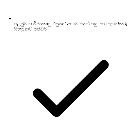
පළමුවන විජයබාහු රජුගේ අභාවයෙන් පසු පොළොන්නරු
සිහසුනට පත්වීම