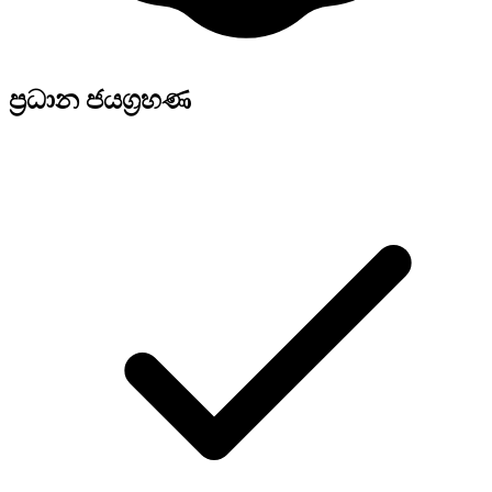
ප්‍රධාන ජයග්‍රහණ